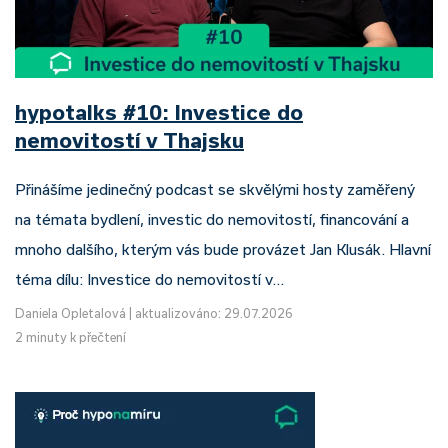
hypotalks #10: Investice do
nemovitostí v Thajsku
Přinášíme jedinečný podcast se skvělými hosty zaměřený
na témata bydlení, investic do nemovitostí, financování a
mnoho dalšího, kterým vás bude provázet Jan Klusák. Hlavní
téma dílu: Investice do nemovitostí v…
Daniela Opletalová
|
aktualizováno: 29.07.2026
2 minuty k přečtení