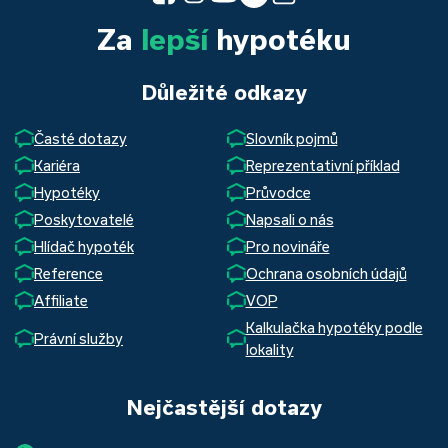
Za
lepší
hypotéku
Důležité odkazy
Časté dotazy
Slovník pojmů
Kariéra
Reprezentativní příklad
Hypotéky
Průvodce
Poskytovatelé
Napsali o nás
Hlídač hypoték
Pro novináře
Reference
Ochrana osobních údajů
Affiliate
VOP
Kalkulačka hypotéky podle
Právní služby
lokality
Nejčastější dotazy