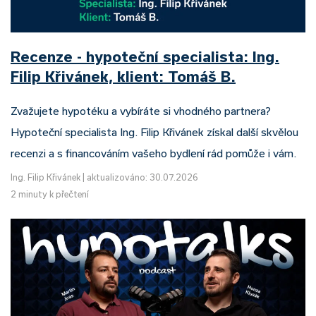
Recenze - hypoteční specialista: Ing.
Filip Křivánek, klient: Tomáš B.
Zvažujete hypotéku a vybíráte si vhodného partnera?
Hypoteční specialista Ing. Filip Křivánek získal další skvělou
recenzi a s financováním vašeho bydlení rád pomůže i vám.
Ing. Filip Křivánek
|
aktualizováno: 30.07.2026
2 minuty k přečtení