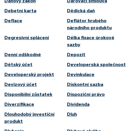
Daňový zákon
Darovací smlouva
Debetní karta
Dědická daň
Deflace
Deflátor hrubého
národního produktu
Degresivní splácení
Délka fixace úrokové
sazby
Denní odškodné
Depozit
Dětský účet
Developerská společnost
Developerský projekt
Devinkulace
Devizový účet
Diskontní sazba
Disponibilní zůstatek
Dispoziční právo
Diverzifikace
Dividenda
Dlouhodobý investiční
Dluh
produkt