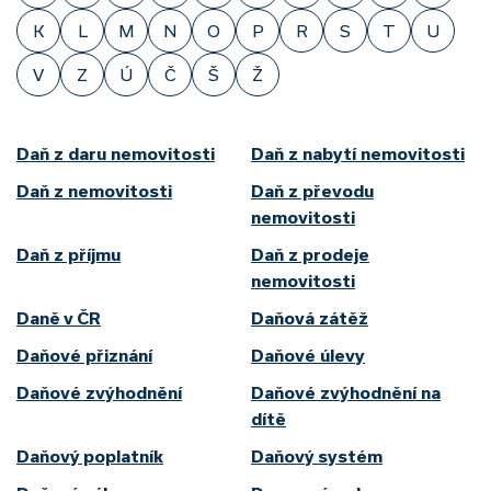
K
L
M
N
O
P
R
S
T
U
V
Z
Ú
Č
Š
Ž
Daň z daru nemovitosti
Daň z nabytí nemovitosti
Daň z nemovitosti
Daň z převodu
nemovitosti
Daň z příjmu
Daň z prodeje
nemovitosti
Daně v ČR
Daňová zátěž
Daňové přiznání
Daňové úlevy
Daňové zvýhodnění
Daňové zvýhodnění na
dítě
Daňový poplatník
Daňový systém