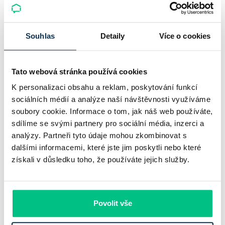
prodloužila slevu do 6.9.2026
Český hypoteční trh na konci července 2026 potvrzuje, že
Souhlas
Detaily
Více o cookies
sazby zůstávají pod tlakem a část bank pokračuje v jejich
růstu. UniCredit Bank od 27.7.2026 zvýšila hypoteční sazby
Tato webová stránka používá cookies
plošně o 0,1…
K personalizaci obsahu a reklam, poskytování funkcí
Pavel Pohanka
|
aktualizováno: 04.08.2026
sociálních médií a analýze naší návštěvnosti využíváme
4 minuty k přečtení
soubory cookie. Informace o tom, jak náš web používáte,
sdílíme se svými partnery pro sociální média, inzerci a
analýzy. Partneři tyto údaje mohou zkombinovat s
dalšími informacemi, které jste jim poskytli nebo které
získali v důsledku toho, že používáte jejich služby.
Povolit vše