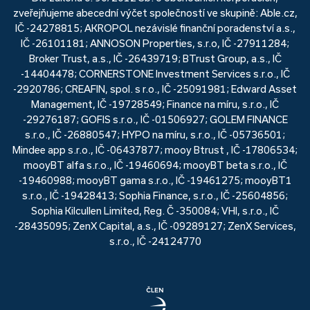
zveřejňujeme abecední výčet společností ve skupině: Able.cz,
IČ -24278815; AKROPOL nezávislé finanční poradenství a.s.,
IČ -26101181; ANNOSON Properties, s.r.o, IČ -27911284;
Broker Trust, a.s., IČ -26439719; BTrust Group, a.s., IČ
-14404478; CORNERSTONE Investment Services s.r.o., IČ
-2920786; CREAFIN, spol. s r.o., IČ -25091981; Edward Asset
Management, IČ -19728549; Finance na míru, s.r.o., IČ
-29276187; GOFIS s.r.o., IČ -01506927; GOLEM FINANCE
s.r.o., IČ -26880547; HYPO na míru, s.r.o., IČ -05736501;
Mindee app s.r.o., IČ -06437877; mooy Btrust , IČ -17806534;
mooyBT alfa s.r.o., IČ -19460694; mooyBT beta s.r.o., IČ
-19460988; mooyBT gama s.r.o., IČ -19461275; mooyBT1
s.r.o., IČ -19428413; Sophia Finance, s.r.o., IČ -25604856;
Sophia Kilcullen Limited, Reg. Č -350084; VHI, s.r.o., IČ
-28435095; ZenX Capital, a.s., IČ -09289127; ZenX Services,
s.r.o., IČ -24124770