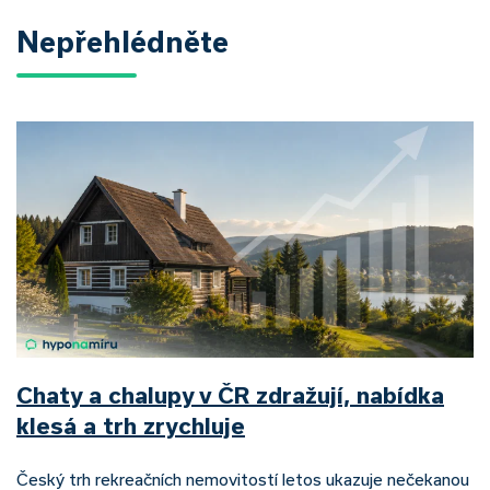
Nepřehlédněte
Chaty a chalupy v ČR zdražují, nabídka
klesá a trh zrychluje
Český trh rekreačních nemovitostí letos ukazuje nečekanou