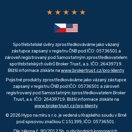
★
★
★
★
★
Spotřebitelské úvěry zprostředkováváme jako vázaný
zástupce zapsaný v registru ČNB pod IČO: 05736501 a
zároveň registrovaný pod Samostatným zprostředkovatelem
spotřebitelských úvěrů Broker Trust, a.s. IČO: 26439719.
Bližší informace získáte na
www.brokertrust.cz/pro-klienty
Pojistné produkty zprostředkováváme jako vázaný zástupce
zapsaný v registru ČNB pod IČO: 05736501 a zároveň
registrovaný pod Samostatným zprostředkovatelem Broker
Trust, a.s. IČO: 26439719. Bližší informace získáte na
www.brokertrust.cz/pro-klienty
© 2026 Hypo na míru s.r.o. je vedená u Krajského soudu v Brně
pod spisovou značkou C 151399, IČO: 05736501.
Dle zákona č. 90/2012 Sb. o obchodních korporacích,