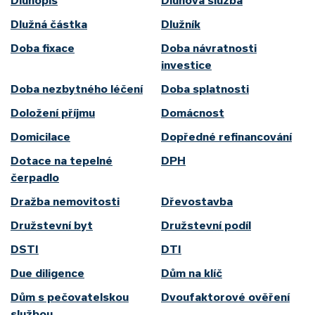
Dluhopis
Dluhová služba
Dlužná částka
Dlužník
Doba fixace
Doba návratnosti
investice
Doba nezbytného léčení
Doba splatnosti
Doložení příjmu
Domácnost
Domicilace
Dopředné refinancování
Dotace na tepelné
DPH
čerpadlo
Dražba nemovitosti
Dřevostavba
Družstevní byt
Družstevní podíl
DSTI
DTI
Due diligence
Dům na klíč
Dům s pečovatelskou
Dvoufaktorové ověření
službou