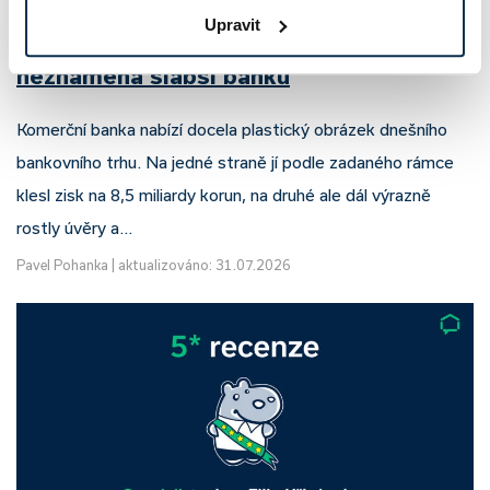
Upravit
Komerční banka: pokles zisku
neznamená slabší banku
Komerční banka nabízí docela plastický obrázek dnešního
bankovního trhu. Na jedné straně jí podle zadaného rámce
klesl zisk na 8,5 miliardy korun, na druhé ale dál výrazně
rostly úvěry a…
Pavel Pohanka
|
aktualizováno: 31.07.2026