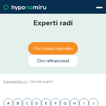
Hypotéky
Životní pojištění
Pojištění nemovitosti
Experti radí
Články
O nás
800 688 388
9−16 hod.
Chci novou hypotéku
Přihlásit
Chci refinancovat
hyponamiru.cz
/
Slovník pojmů
A
B
C
D
E
F
G
H
I
J