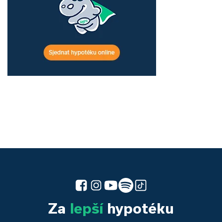
Za
lepší
hypotéku