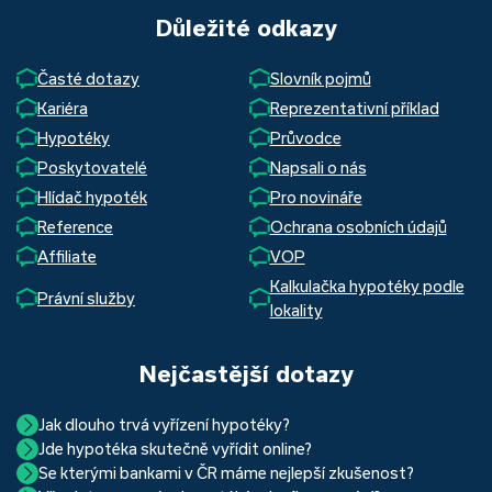
Důležité odkazy
Časté dotazy
Slovník pojmů
Kariéra
Reprezentativní příklad
Hypotéky
Průvodce
Poskytovatelé
Napsali o nás
Hlídač hypoték
Pro novináře
Reference
Ochrana osobních údajů
Affiliate
VOP
Kalkulačka hypotéky podle
Právní služby
lokality
Nejčastější dotazy
Jak dlouho trvá vyřízení hypotéky?
Jde hypotéka skutečně vyřídit online?
Hypotéka se dá zvládnout za měsíc i za tři. Nejčastěji její
Se kterými bankami v ČR máme nejlepší zkušenost?
Ano, skutečně jde. Díky moderním technologiím, které
uzavření trvá okolo 2 měsíců. Důvodem je především