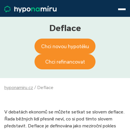
Hypotéky
Životní pojištění
Pojištění nemovitosti
Deflace
Články
O nás
Chci novou hypotéku
800 688 388
9−16 hod.
Přihlásit
Chci refinancovat
hyponamiru.cz
/
Deflace
V debatách ekonomů se můžete setkat se slovem deflace.
Řada běžných lidí přesně neví, co si pod tímto slovem
představit. Deflace je definována jako meziroční pokles