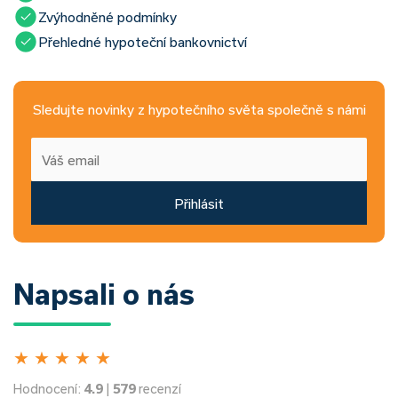
Zvýhodněné podmínky
Přehledné hypoteční bankovnictví
Sledujte novinky z hypotečního světa společně s námi
Přihlásit
Napsali o nás
★
★
★
★
★
Hodnocení:
4.9
|
579
recenzí