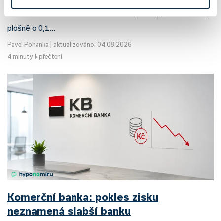
růstu. UniCredit Bank od 27.7.2026 zvýšila hypoteční sazby
plošně o 0,1…
Pavel Pohanka
|
aktualizováno: 04.08.2026
4 minuty k přečtení
Komerční banka: pokles zisku
neznamená slabší banku