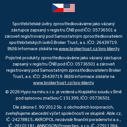
Spotřebitelské úvěry zprostředkováváme jako vázaný
zástupce zapsaný v registru ČNB pod IČO: 05736501 a
zároveň registrovaný pod Samostatným zprostředkovatelem
spotřebitelských úvěrů Broker Trust, a.s. IČO: 26439719.
Bližší informace získáte na
www.brokertrust.cz/pro-klienty
Pojistné produkty zprostředkováváme jako vázaný zástupce
zapsaný v registru ČNB pod IČO: 05736501 a zároveň
registrovaný pod Samostatným zprostředkovatelem Broker
Trust, a.s. IČO: 26439719. Bližší informace získáte na
www.brokertrust.cz/pro-klienty
© 2026 Hypo na míru s.r.o. je vedená u Krajského soudu v Brně
pod spisovou značkou C 151399, IČO: 05736501.
Dle zákona č. 90/2012 Sb. o obchodních korporacích,
zveřejňujeme abecední výčet společností ve skupině: Able.cz,
IČ -24278815; AKROPOL nezávislé finanční poradenství a.s.,
IČ -26101181; ANNOSON Properties, s.r.o, IČ -27911284;