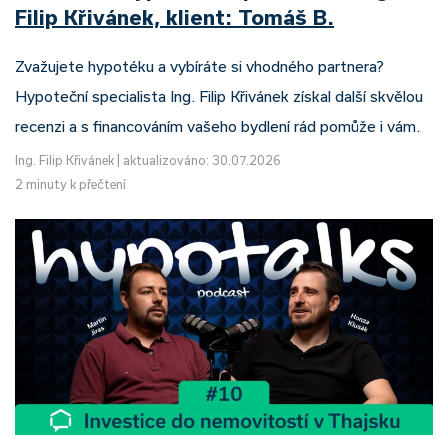
Filip Křivánek, klient: Tomáš B.
Zvažujete hypotéku a vybíráte si vhodného partnera?
Hypoteční specialista Ing. Filip Křivánek získal další skvělou
recenzi a s financováním vašeho bydlení rád pomůže i vám.
Ing. Filip Křivánek
|
aktualizováno: 30.07.2026
2 minuty k přečtení