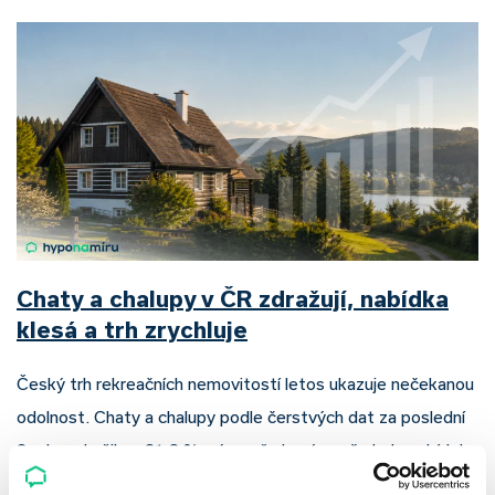
Chaty a chalupy v ČR zdražují, nabídka
klesá a trh zrychluje
Český trh rekreačních nemovitostí letos ukazuje nečekanou
odolnost. Chaty a chalupy podle čerstvých dat za poslední
2 roky zdražily o 21,8 %, zároveň ale výrazně ubylo nabídek
a prodejní tempo…