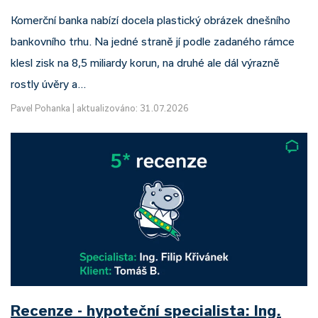
Komerční banka nabízí docela plastický obrázek dnešního
bankovního trhu. Na jedné straně jí podle zadaného rámce
klesl zisk na 8,5 miliardy korun, na druhé ale dál výrazně
rostly úvěry a…
Pavel Pohanka
|
aktualizováno: 31.07.2026
Recenze - hypoteční specialista: Ing.