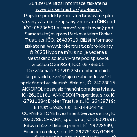
26439719. Bližší informace získáte na
www.brokertrust.cz/pro-klienty
Pojistné produkty zprostředkováváme jako
vázaný zástupce zapsaný v registru ČNB pod
IČO: 05736501 a zároveň registrovaný pod
Samostatným zprostředkovatelem Broker
Trust, a.s. IČO: 26439719. Bližší informace
získáte na
www.brokertrust.cz/pro-klienty
© 2025 Hypo na míru s.r.o. je vedená u
Městského soudu v Praze pod spisovou
značkou C 269834, IČO: 05736501.
Dle zákona č. 90/2012 Sb. o obchodních
korporacích, zveřejňujeme abecední výčet
společností ve skupině: Able.cz, IČ -24278815;
AKROPOL nezávislé finanční poradenství a.s.,
IČ -26101181; ANNOSON Properties, s.r.o, IČ
-27911284; Broker Trust, a.s., IČ -26439719;
BTrust Group, a.s., IČ -14404478;
CORNERSTONE Investment Services s.r.o., IČ
-2920786; CREAFIN, spol. s r.o., IČ -25091981;
Edward Asset Management, IČ -19728549;
Finance na míru, s.r.o., IČ -29276187; GOFIS