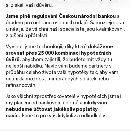
si získali vaši důvěru.
Jsme plně regulováni Českou národní bankou
a
úřadem pro ochranu osobních údajů. Samozřejmostí
u nás je, že všichni naši specialisté jsou kvalifikovaní,
zkušení a přátelští.
Vyvinuli jsme technologii, díky které
dokážeme
srovnat přes 25 000 kombinací hypotečních
úvěrů
, abychom zajistili, že budete mít vždy tu
nejlepší nabídku. Navíc vám budeme partnery v
průběhu celého života vaší hypotéky tak, aby vám
neunikla možnost mimořádných splátek nebo
refinancování.
Jako všichni zprostředkovatelé v hypotékách jsme i
my placeni od bankovních domů a
nikdy vám
nebudeme účtovat jakékoliv poplatky
navíc.
Jsme tu pro vás kdykoliv a odkudkoliv.