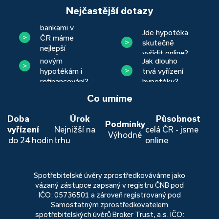
Nejčastější dotazy
Se kterými
bankami v
Jde hypotéka
ČR máme
skutečně
nejlepší
Věnujete se
vyřídit online?
zkušenost?
Jak dlouho
novým
trvá vyřízení
hypotékám i
hypotéky?
refinancování?
Co umíme
Doba
Úrok
Působnost
Podmínky
vyřízení
Nejnižší na
celá ČR - jsme
Výhodné
do 24 hodin
trhu
online
Spotřebitelské úvěry zprostředkováváme jako
vázaný zástupce zapsaný v registru ČNB pod
IČO: 05736501 a zároveň registrovaný pod
Samostatným zprostředkovatelem
spotřebitelských úvěrů Broker Trust, a.s. IČO: