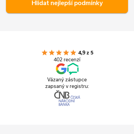
Hlídat nejlepší podmínky
star
star
star
star
star
4,9 z 5
402 recenzí
Vázaný zástupce
zapsaný v registru: