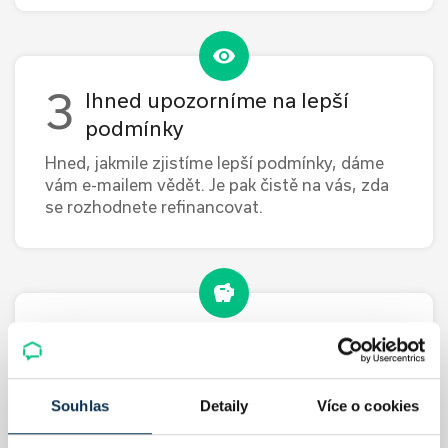
Ihned upozorníme na lepší
podmínky
Hned, jakmile zjistíme lepší podmínky, dáme
vám e-mailem vědět. Je pak čistě na vás, zda
se rozhodnete refinancovat.
Úspora na vaší hypotéce
S refinancováním vám pomůžeme, abyste s
Souhlas
Detaily
Více o cookies
ním měli co nejméně starostí. A vy se tak
můžete těšit na levnější hypotéku.