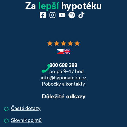
Za
lepší
hypotéku
star
star
star
star
star
800 688 388
po-pá 9−17 hod.
info@hyponamiru.cz
Pobočky a kontakty
Důležité odkazy
Časté dotazy
Slovník pojmů