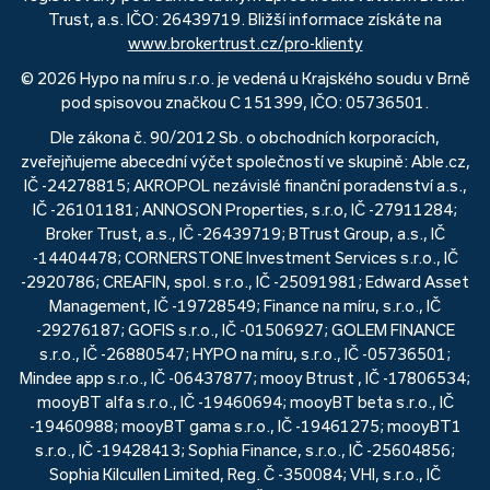
Trust, a.s. IČO: 26439719. Bližší informace získáte na
www.brokertrust.cz/pro-klienty
© 2026 Hypo na míru s.r.o. je vedená u Krajského soudu v Brně
pod spisovou značkou C 151399, IČO: 05736501.
Dle zákona č. 90/2012 Sb. o obchodních korporacích,
zveřejňujeme abecední výčet společností ve skupině: Able.cz,
IČ -24278815; AKROPOL nezávislé finanční poradenství a.s.,
IČ -26101181; ANNOSON Properties, s.r.o, IČ -27911284;
Broker Trust, a.s., IČ -26439719; BTrust Group, a.s., IČ
-14404478; CORNERSTONE Investment Services s.r.o., IČ
-2920786; CREAFIN, spol. s r.o., IČ -25091981; Edward Asset
Management, IČ -19728549; Finance na míru, s.r.o., IČ
-29276187; GOFIS s.r.o., IČ -01506927; GOLEM FINANCE
s.r.o., IČ -26880547; HYPO na míru, s.r.o., IČ -05736501;
Mindee app s.r.o., IČ -06437877; mooy Btrust , IČ -17806534;
mooyBT alfa s.r.o., IČ -19460694; mooyBT beta s.r.o., IČ
-19460988; mooyBT gama s.r.o., IČ -19461275; mooyBT1
s.r.o., IČ -19428413; Sophia Finance, s.r.o., IČ -25604856;
Sophia Kilcullen Limited, Reg. Č -350084; VHI, s.r.o., IČ