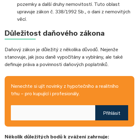
pozemky a další druhy nemovitostí. Tuto oblast
upravuje zákon č. 338/1992 Sb., o dani z nemovitých
věcí.
Důležitost daňového zákona
Daňový zákon je důležitý z několika důvodů. Nejenže
stanovuje, jak jsou daně vypočítány a vybírány, ale také
definuje práva a povinnosti daňových poplatníků.
Nenechte si ujít novinky z hypotečního a realitního
trhu – pro kupující i profesionály.
Přihlásit
Několik důležitých bodů k zvážení zahrnuje: