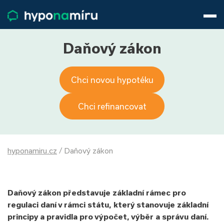
Hypotéky
Životní pojištění
Pojištění nemovitosti
Daňový zákon
Články
O nás
Chci novou hypotéku
800 688 388
9−16 hod.
Přihlásit
Chci refinancovat
hyponamiru.cz
/
Daňový zákon
Daňový zákon představuje základní rámec pro
regulaci daní v rámci státu, který stanovuje základní
principy a pravidla pro výpočet, výběr a správu daní.