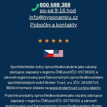
800 688 388
po-pá 9-16 hod
info@hyponamiru.cz
Pobočky a kontakty
★
★
★
★
★
Spotřebitelské úvěry zprostředkováváme jako vázaný
zástupce zapsaný v registru ČNB pod IČO: 05736501 a
zároveň registrovaný pod Samostatným zprostředkovatelem
spotřebitelských úvěrů Broker Trust, a.s. IČO: 26439719.
Bližší informace získáte na
www.brokertrust.cz/pro-klienty
Pojistné produkty zprostředkováváme jako vázaný zástupce
zapsaný v registru ČNB pod IČO: 05736501 a zároveň
registrovaný pod Samostatným zprostředkovatelem Broker