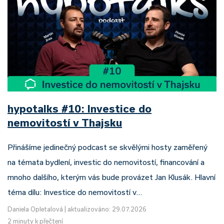
hypotalks #10: Investice do
nemovitostí v Thajsku
Přinášíme jedinečný podcast se skvělými hosty zaměřený
na témata bydlení, investic do nemovitostí, financování a
mnoho dalšího, kterým vás bude provázet Jan Klusák. Hlavní
téma dílu: Investice do nemovitostí v…
Daniela Opletalová
|
aktualizováno: 29.07.2026
2 minuty k přečtení