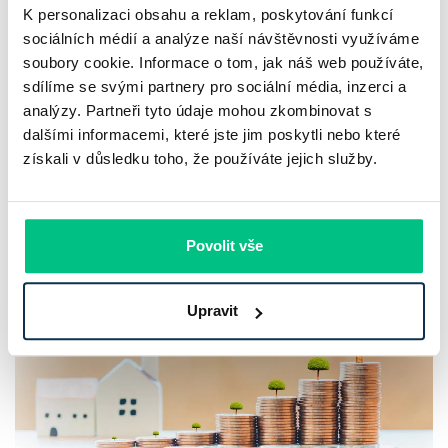
K personalizaci obsahu a reklam, poskytování funkcí
Chaty a chalupy v ČR zdražují, nabídka
sociálních médií a analýze naší návštěvnosti využíváme
klesá a trh zrychluje
soubory cookie. Informace o tom, jak náš web používáte,
sdílíme se svými partnery pro sociální média, inzerci a
Český trh rekreačních nemovitostí letos ukazuje nečekanou
analýzy. Partneři tyto údaje mohou zkombinovat s
odolnost. Chaty a chalupy podle čerstvých dat za poslední
dalšími informacemi, které jste jim poskytli nebo které
2 roky zdražily o 21,8 %, zároveň ale výrazně ubylo nabídek
získali v důsledku toho, že používáte jejich služby.
a prodejní tempo…
Pavel Pohanka
|
aktualizováno: 04.08.2026
Povolit vše
Upravit