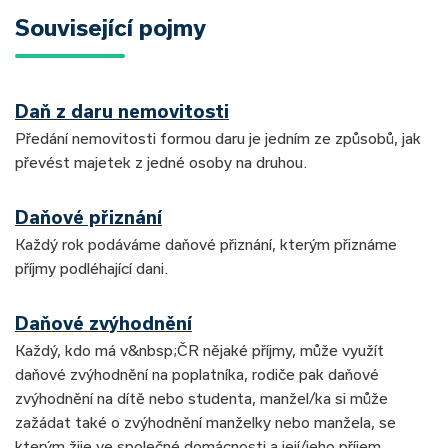
Související pojmy
Daň z daru nemovitosti
Předání nemovitosti formou daru je jedním ze způsobů, jak
převést majetek z jedné osoby na druhou.
Daňové přiznání
Každý rok podáváme daňové přiznání, kterým přiznáme
příjmy podléhající dani.
Daňové zvýhodnění
Každý, kdo má v&nbsp;ČR nějaké příjmy, může využít
daňové zvýhodnění na poplatníka, rodiče pak daňové
zvýhodnění na dítě nebo studenta, manžel/ka si může
zažádat také o zvýhodnění manželky nebo manžela, se
kterým žije ve společné domácnosti a její/jeho příjem