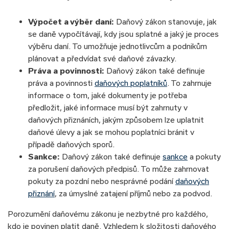
Výpočet a výběr daní:
Daňový zákon stanovuje, jak
se daně vypočítávají, kdy jsou splatné a jaký je proces
výběru daní. To umožňuje jednotlivcům a podnikům
plánovat a předvídat své daňové závazky.
Práva a povinnosti:
Daňový zákon také definuje
práva a povinnosti
daňových poplatníků
. To zahrnuje
informace o tom, jaké dokumenty je potřeba
předložit, jaké informace musí být zahrnuty v
daňových přiznáních, jakým způsobem lze uplatnit
daňové úlevy a jak se mohou poplatníci bránit v
případě daňových sporů.
Sankce:
Daňový zákon také definuje
sankce
a pokuty
za porušení daňových předpisů. To může zahrnovat
pokuty za pozdní nebo nesprávné podání
daňových
přiznání
, za úmyslné zatajení příjmů nebo za podvod.
Porozumění daňovému zákonu je nezbytné pro každého,
kdo je povinen platit daně. Vzhledem k složitosti daňového