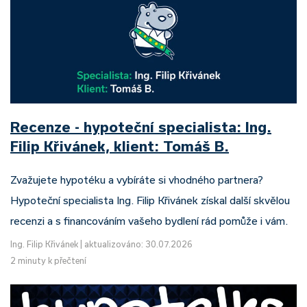
Recenze - hypoteční specialista: Ing.
Filip Křivánek, klient: Tomáš B.
Zvažujete hypotéku a vybíráte si vhodného partnera?
Hypoteční specialista Ing. Filip Křivánek získal další skvělou
recenzi a s financováním vašeho bydlení rád pomůže i vám.
Ing. Filip Křivánek
|
aktualizováno: 30.07.2026
2 minuty k přečtení