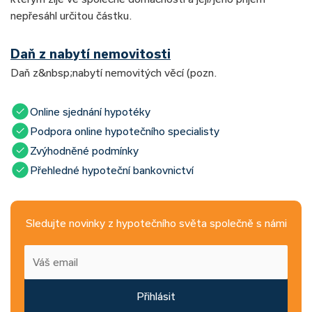
nepřesáhl určitou částku.
Daň z nabytí nemovitosti
Daň z&nbsp;nabytí nemovitých věcí (pozn.
Online sjednání hypotéky
Podpora online hypotečního specialisty
Zvýhodněné podmínky
Přehledné hypoteční bankovnictví
Sledujte novinky z hypotečního světa společně s námi
Přihlásit