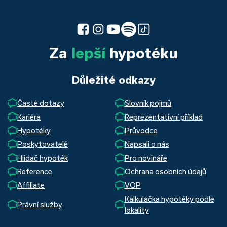
Za
lepší
hypotéku
Důležité odkazy
Časté dotazy
Slovník pojmů
Kariéra
Reprezentativní příklad
Hypotéky
Průvodce
Poskytovatelé
Napsali o nás
Hlídač hypoték
Pro novináře
Reference
Ochrana osobních údajů
Affiliate
VOP
Kalkulačka hypotéky podle
Právní služby
lokality