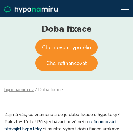
Hypotéky
Životní pojištění
Pojištění nemovitosti
Doba fixace
Články
O nás
Chci novou hypotéku
800 688 388
9−16 hod.
Přihlásit
Chci refinancovat
hyponamiru.cz
/
Doba fixace
Zajímá vás, co znamená a co je doba fixace u hypotéky?
Pak zbystřete! Při sjednávání nové nebo
refinancování
stávající hypotéky
si musíte vybrat dobu fixace úrokové