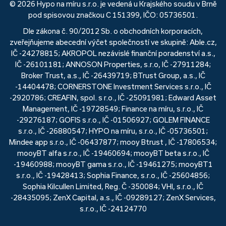
© 2026 Hypo na míru s.r.o. je vedená u Krajského soudu v Brně
pod spisovou značkou C 151399, IČO: 05736501.
Dle zákona č. 90/2012 Sb. o obchodních korporacích,
zveřejňujeme abecední výčet společností ve skupině: Able.cz,
IČ -24278815; AKROPOL nezávislé finanční poradenství a.s.,
IČ -26101181; ANNOSON Properties, s.r.o, IČ -27911284;
Broker Trust, a.s., IČ -26439719; BTrust Group, a.s., IČ
-14404478; CORNERSTONE Investment Services s.r.o., IČ
-2920786; CREAFIN, spol. s r.o., IČ -25091981; Edward Asset
Management, IČ -19728549; Finance na míru, s.r.o., IČ
-29276187; GOFIS s.r.o., IČ -01506927; GOLEM FINANCE
s.r.o., IČ -26880547; HYPO na míru, s.r.o., IČ -05736501;
Mindee app s.r.o., IČ -06437877; mooy Btrust , IČ -17806534;
mooyBT alfa s.r.o., IČ -19460694; mooyBT beta s.r.o., IČ
-19460988; mooyBT gama s.r.o., IČ -19461275; mooyBT1
s.r.o., IČ -19428413; Sophia Finance, s.r.o., IČ -25604856;
Sophia Kilcullen Limited, Reg. Č -350084; VHI, s.r.o., IČ
-28435095; ZenX Capital, a.s., IČ -09289127; ZenX Services,
s.r.o., IČ -24124770