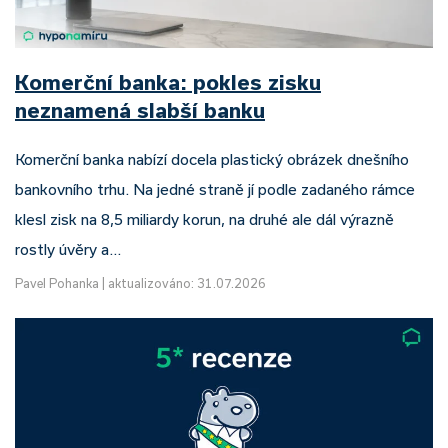
Komerční banka: pokles zisku
neznamená slabší banku
Komerční banka nabízí docela plastický obrázek dnešního
bankovního trhu. Na jedné straně jí podle zadaného rámce
klesl zisk na 8,5 miliardy korun, na druhé ale dál výrazně
rostly úvěry a…
Pavel Pohanka
|
aktualizováno: 31.07.2026