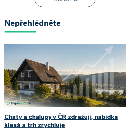
Nepřehlédněte
Chaty a chalupy v ČR zdražují, nabídka
klesá a trh zrychluje