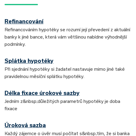
Refinancování
Refinancováním hypotéky se rozumí její převedení z aktuální
banky k jiné bance, která vám většinou nabídne výhodnější
podmínky.
Splátka hypotéky
Při sjednání hypotéky si žadatel nastavuje mimo jiné také
pravidelnou měsíční splátku hypotéky.
Délka fixace úrokové sazby
Jedním z&nbsp;důležitých parametrů hypotéky je doba
fixace
Úroková sazba
Každý zájemce o úvěr musí počítat s&nbsp;tím, že si banka