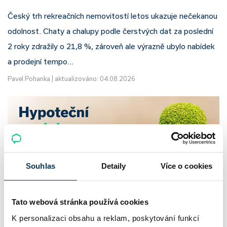
Český trh rekreačních nemovitostí letos ukazuje nečekanou
odolnost. Chaty a chalupy podle čerstvých dat za poslední
2 roky zdražily o 21,8 %, zároveň ale výrazně ubylo nabídek
a prodejní tempo…
Pavel Pohanka
|
aktualizováno: 04.08.2026
Souhlas
Detaily
Více o cookies
Tato webová stránka používá cookies
K personalizaci obsahu a reklam, poskytování funkcí
UniCredit Bank od 27.7.2026 zdražuje