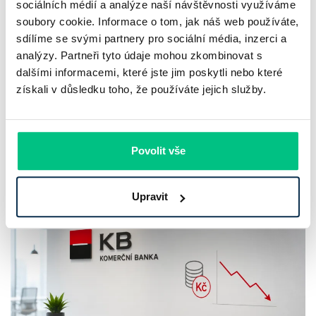
sociálních médií a analýze naší návštěvnosti využíváme
hypotéky, zatímco Raiffeisenbank
soubory cookie. Informace o tom, jak náš web používáte,
prodloužila slevu do 6.9.2026
sdílíme se svými partnery pro sociální média, inzerci a
analýzy. Partneři tyto údaje mohou zkombinovat s
Český hypoteční trh na konci července 2026 potvrzuje, že
dalšími informacemi, které jste jim poskytli nebo které
získali v důsledku toho, že používáte jejich služby.
sazby zůstávají pod tlakem a část bank pokračuje v jejich
růstu. UniCredit Bank od 27.7.2026 zvýšila hypoteční sazby
plošně o 0,1…
Povolit vše
Pavel Pohanka
|
aktualizováno: 04.08.2026
4 minuty k přečtení
Upravit