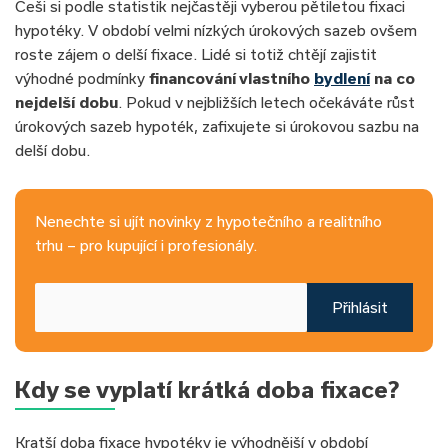
Češi si podle statistik nejčastěji vyberou pětiletou fixaci
hypotéky. V období velmi nízkých úrokových sazeb ovšem
roste zájem o delší fixace. Lidé si totiž chtějí zajistit
výhodné podmínky
financování vlastního
bydlení
na co
nejdelší dobu
. Pokud v nejbližších letech očekáváte růst
úrokových sazeb hypoték, zafixujete si úrokovou sazbu na
delší dobu.
Nenechte si ujít novinky z hypotečního a realitního
trhu – pro kupující i profesionály.
Přihlásit
Kdy se vyplatí krátká doba fixace?
Kratší doba fixace hypotéky je výhodnější v období