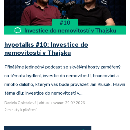
hypotalks #10: Investice do
nemovitostí v Thajsku
Přinášíme jedinečný podcast se skvělými hosty zaměřený
na témata bydlení, investic do nemovitostí, financování a
mnoho dalšího, kterým vás bude provázet Jan Klusák. Hlavní
téma dílu: Investice do nemovitostí v…
Daniela Opletalová
|
aktualizováno: 29.07.2026
2 minuty k přečtení