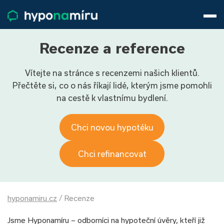
Hypotéky
Životní pojištění
Pojištění nemovitosti
Recenze a reference
Články
Vítejte na stránce s recenzemi našich klientů.
O nás
Přečtěte si, co o nás říkají lidé, kterým jsme pomohli
800 688 388
9−16 hod.
na cestě k vlastnímu bydlení.
Přihlásit
Chci novou hypotéku
Chci refinancovat
hyponamiru.cz
/
Recenze
Jsme Hyponamíru – odborníci na hypoteční úvěry, kteří již