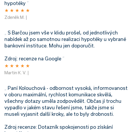
hypotéky
”
★
★
★
★
★
Zdeněk M. |
„
S Barčou jsem vše v klidu prošel, od jednotlivých
nabídek až po samotnou realizaci hypotéky u vybrané
bankovní instituce. Mohu jen doporučit.
Zdroj: recenze na Google
”
★
★
★
★
★
Martin K. V. |
„
Paní Kolouchová - odbornost vysoká, informovanost
v oboru maximální, rychlost komunikace skvělá,
všechny dotazy uměla zodpovědět. Občas jí trochu
vypadlo v jakém stavu řešení jsme, takže jsme si
museli vyjasnit další kroky, ale to byly drobnosti.
Zdroj recenze: Dotazník spokojenosti po získání