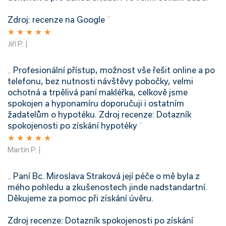
Zdroj: recenze na Google
”
★
★
★
★
★
Jiří P. |
„
Profesionální přístup, možnost vše řešit online a po
telefonu, bez nutnosti návštěvy pobočky, velmi
ochotná a trpělivá paní makléřka, celkově jsme
spokojen a hyponamíru doporučuji i ostatním
žadatelům o hypotéku.
Zdroj recenze: Dotazník
spokojenosti po získání hypotéky
”
★
★
★
★
★
Martin P. |
„
Paní Bc. Miroslava Straková její péče o mě byla z
mého pohledu a zkušenostech jinde nadstandartní.
Děkujeme za pomoc při získání úvěru.
Zdroj recenze: Dotazník spokojenosti po získání