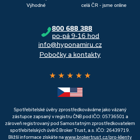
Výhodné
celá ČR - jsme online
800 688 388
po-pá 9-16 hod
info@hyponamiru.cz
Pobočky a kontakty
★
★
★
★
★
Spotřebitelské úvěry zprostředkováváme jako vázaný
zástupce zapsaný v registru ČNB pod IČO: 05736501 a
zároveň registrovaný pod Samostatným zprostředkovatelem
spotřebitelských úvěrů Broker Trust, a.s. IČO: 26439719.
Bližší informace získáte na
www.brokertrust.cz/pro-klienty