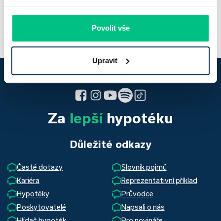
Povolit vše
Upravit
Za
lepší
hypotéku
Důležité odkazy
Časté dotazy
Slovník pojmů
Kariéra
Reprezentativní příklad
Hypotéky
Průvodce
Poskytovatelé
Napsali o nás
Hlídač hypoték
Pro novináře