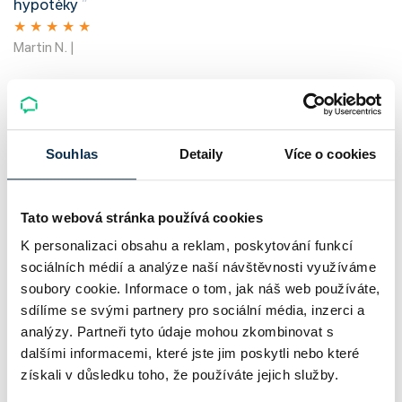
hypotéky
”
★
★
★
★
★
Martin N. |
„
Komunikace s panem Eliasem byla výborná, rychlá,
vstřícná. Nemám výtky
Děkuji za pomoc!
Souhlas
Detaily
Více o cookies
Zdroj recenze: Dotazník spokojenosti po získání
hypotéky
Tato webová stránka používá cookies
K personalizaci obsahu a reklam, poskytování funkcí
”
sociálních médií a analýze naší návštěvnosti využíváme
★
★
★
★
★
soubory cookie. Informace o tom, jak náš web používáte,
Petra L. |
sdílíme se svými partnery pro sociální média, inzerci a
analýzy. Partneři tyto údaje mohou zkombinovat s
dalšími informacemi, které jste jim poskytli nebo které
1
2
3
...
95
96
97
získali v důsledku toho, že používáte jejich služby.
Další