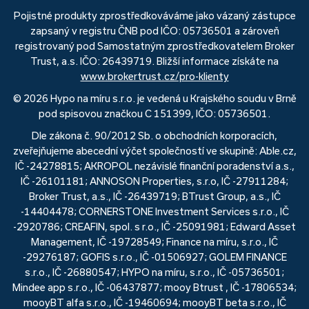
Pojistné produkty zprostředkováváme jako vázaný zástupce
zapsaný v registru ČNB pod IČO: 05736501 a zároveň
registrovaný pod Samostatným zprostředkovatelem Broker
Trust, a.s. IČO: 26439719. Bližší informace získáte na
www.brokertrust.cz/pro-klienty
© 2026 Hypo na míru s.r.o. je vedená u Krajského soudu v Brně
pod spisovou značkou C 151399, IČO: 05736501.
Dle zákona č. 90/2012 Sb. o obchodních korporacích,
zveřejňujeme abecední výčet společností ve skupině: Able.cz,
IČ -24278815; AKROPOL nezávislé finanční poradenství a.s.,
IČ -26101181; ANNOSON Properties, s.r.o, IČ -27911284;
Broker Trust, a.s., IČ -26439719; BTrust Group, a.s., IČ
-14404478; CORNERSTONE Investment Services s.r.o., IČ
-2920786; CREAFIN, spol. s r.o., IČ -25091981; Edward Asset
Management, IČ -19728549; Finance na míru, s.r.o., IČ
-29276187; GOFIS s.r.o., IČ -01506927; GOLEM FINANCE
s.r.o., IČ -26880547; HYPO na míru, s.r.o., IČ -05736501;
Mindee app s.r.o., IČ -06437877; mooy Btrust , IČ -17806534;
mooyBT alfa s.r.o., IČ -19460694; mooyBT beta s.r.o., IČ