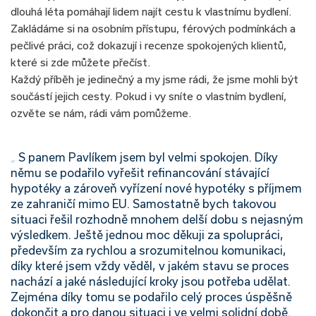
dlouhá léta pomáhají lidem najít cestu k vlastnímu bydlení.
Zakládáme si na osobním přístupu, férových podmínkách a
pečlivé práci, což dokazují i recenze spokojených klientů,
které si zde můžete přečíst.
Každý příběh je jedinečný a my jsme rádi, že jsme mohli být
součástí jejich cesty. Pokud i vy sníte o vlastním bydlení,
ozvěte se nám, rádi vám pomůžeme.
„
S panem Pavlíkem jsem byl velmi spokojen. Díky
němu se podařilo vyřešit refinancování stávající
hypotéky a zároveň vyřízení nové hypotéky s příjmem
ze zahraničí mimo EU. Samostatně bych takovou
situaci řešil rozhodně mnohem delší dobu s nejasným
výsledkem. Ještě jednou moc děkuji za spolupráci,
především za rychlou a srozumitelnou komunikaci,
díky které jsem vždy věděl, v jakém stavu se proces
nachází a jaké následující kroky jsou potřeba udělat.
Zejména díky tomu se podařilo celý proces úspěšně
dokončit a pro danou situaci i ve velmi solidní době.