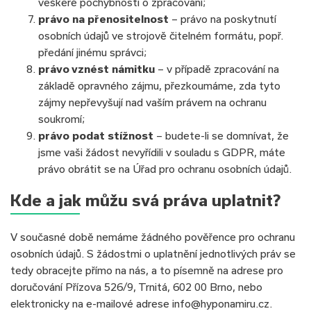
veškeré pochybnosti o zpracování;
právo na přenositelnost
– právo na poskytnutí
osobních údajů ve strojově čitelném formátu, popř.
předání jinému správci;
právo vznést námitku
– v případě zpracování na
základě opravného zájmu, přezkoumáme, zda tyto
zájmy nepřevyšují nad vaším právem na ochranu
soukromí;
právo podat stížnost
– budete-li se domnívat, že
jsme vaši žádost nevyřídili v souladu s GDPR, máte
právo obrátit se na Úřad pro ochranu osobních údajů.
Kde a jak můžu svá práva uplatnit?
V současné době nemáme žádného pověřence pro ochranu
osobních údajů. S žádostmi o uplatnění jednotlivých práv se
tedy obracejte přímo na nás, a to písemně na adrese pro
doručování Přízova 526/9, Trnitá, 602 00 Brno, nebo
elektronicky na e-mailové adrese info@hyponamiru.cz.