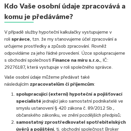
Kdo Vaše osobní údaje zpracovává a
komu je předáváme?
V případě služby hypoteční kalkulačky vystupujeme v
roli
správce
, tzn. že my stanovujeme účel zpracování a
určujeme prostředky a způsob zpracování. Rovněž
odpovídáme za jeho řádné provedení. Úzce spolupracujeme
s obchodní společnosti
Finance na míru s.r.o.
, IČ:
29276187, která vystupuje v roli společného správce.
Vaše osobní údaje můžeme předávat také
následujícím
zpracovatelům či příjemcům
:
spolupracující (externí) hypoteční a pojišťovací
specialisté
jednající jako samostatní podnikatelé ve
smyslu ustanovení § 420 zákona č. 89/2012 Sb.,
občanského zákoníku, ve znění pozdějších předpisů;
samostatný zprostředkovatel spotřebitelských
úvěrů a pojištění
, tj. obchodní společnost Broker