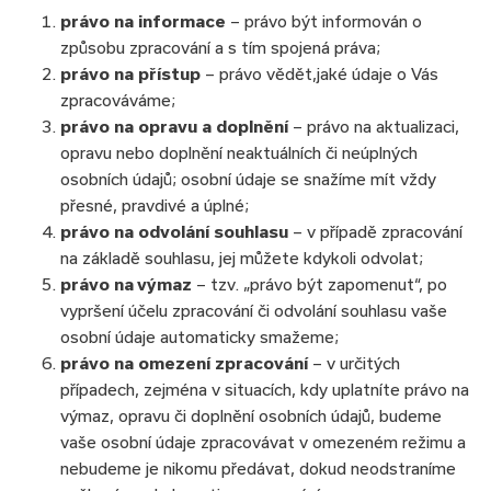
právo na informace
– právo být informován o
způsobu zpracování a s tím spojená práva;
právo na přístup
– právo vědět,jaké údaje o Vás
zpracováváme;
právo na opravu a doplnění
– právo na aktualizaci,
opravu nebo doplnění neaktuálních či neúplných
osobních údajů; osobní údaje se snažíme mít vždy
přesné, pravdivé a úplné;
právo na odvolání souhlasu
– v případě zpracování
na základě souhlasu, jej můžete kdykoli odvolat;
právo na výmaz
– tzv. „právo být zapomenut“, po
vypršení účelu zpracování či odvolání souhlasu vaše
osobní údaje automaticky smažeme;
právo na omezení zpracování
– v určitých
případech, zejména v situacích, kdy uplatníte právo na
výmaz, opravu či doplnění osobních údajů, budeme
vaše osobní údaje zpracovávat v omezeném režimu a
nebudeme je nikomu předávat, dokud neodstraníme