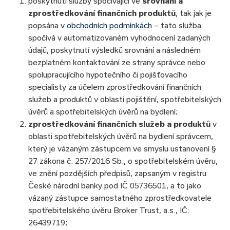
poskytnutí služby spočívající ve
srovnání a
zprostředkování finančních produktů
, tak jak je
popsána v
obchodních podmínkách
– tato služba
spočívá v automatizovaném vyhodnocení zadaných
údajů, poskytnutí výsledků srovnání a následném
bezplatném kontaktování ze strany správce nebo
spolupracujícího hypotečního či pojišťovacího
specialisty za účelem zprostředkování finančních
služeb a produktů v oblasti pojištění, spotřebitelských
úvěrů a spotřebitelských úvěrů na bydlení;
zprostředkování finančních služeb a produktů
v
oblasti spotřebitelských úvěrů na bydlení správcem,
který je vázaným zástupcem ve smyslu ustanovení §
27 zákona č. 257/2016 Sb., o spotřebitelském úvěru,
ve znění pozdějších předpisů, zapsaným v registru
České národní banky pod IČ 05736501, a to jako
vázaný zástupce samostatného zprostředkovatele
spotřebitelského úvěru Broker Trust, a.s., IČ:
26439719;