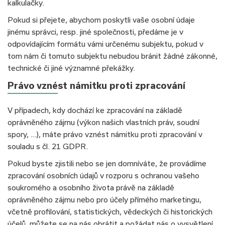
kalkulačky.
Pokud si přejete, abychom poskytli vaše osobní údaje
jinému správci, resp. jiné společnosti, předáme je v
odpovídajícím formátu vámi určenému subjektu, pokud v
tom nám či tomuto subjektu nebudou bránit žádné zákonné,
technické či jiné významné překážky.
Právo vznést námitku proti zpracování
V případech, kdy dochází ke zpracování na základě
oprávněného zájmu (výkon našich vlastních práv, soudní
spory, …), máte právo vznést námitku proti zpracování v
souladu s čl. 21 GDPR.
Pokud byste zjistili nebo se jen domníváte, že provádíme
zpracování osobních údajů v rozporu s ochranou vašeho
soukromého a osobního života právě na základě
oprávněného zájmu nebo pro účely přímého marketingu,
včetně profilování, statistických, vědeckých či historických
účelů, můžete se na nás obrátit a požádat nás o vysvětlení