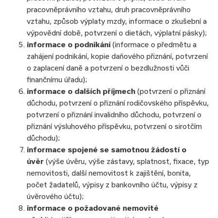
pracovněprávního vztahu, druh pracovněprávního
vztahu, způsob výplaty mzdy, informace o zkušební a
výpovědní době, potvrzení o dietách, výplatní pásky);
informace o podnikání
(informace o předmětu a
zahájení podnikání, kopie daňového přiznání, potvrzení
o zaplacení daně a potvrzení o bezdlužnosti vůči
finančnímu úřadu);
informace o dalších příjmech
(potvrzení o přiznání
důchodu, potvrzení o přiznání rodičovského příspěvku,
potvrzení o přiznání invalidního důchodu, potvrzení o
přiznání výsluhového příspěvku, potvrzení o sirotčím
důchodu);
informace spojené se samotnou žádostí o
úvěr
(výše úvěru, výše zástavy, splatnost, fixace, typ
nemovitosti, další nemovitost k zajištění, bonita,
počet žadatelů, výpisy z bankovního účtu, výpisy z
úvěrového účtu);
informace o požadované nemovité