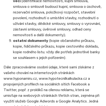
věci
(identifikace nemovitosti, kupní smlouva,
smlouva o smlouvě budoucí kupní, smlouva o úschově,
rezervační smlouva, položkový rozpočet, stavební
povolení, rozhodnutí o umístění stavby, rozhodnutí o
užívání stavby, dědické smlouvy, smlouvy o vyrovnání,
zástavní smlouvy, úvěrové smlouvy, odhad ceny
nemovitosti a další dokumenty);
ostatní dokumenty
(kopie občanského průkazu,
kopie, řidičského průkazu, kopie cestovního dokladu,
kopie rodného listu; vždy dle potřeb jednotlivé banky
se souhlasem s jejich pořízením).
Dále zpracováváme osobní údaje, které sami získáme z
vašeho chování na internetových stránkách
www.hyponamiru.cz, www.hypotecnilkalkulacka.cz a
propojených profilech na sociálních sítích Facebook a
Twitter, popř. z prokliků na cílenou reklamu, která se
umisťuje na webových stránkách třetích stran, zejména při
využití služeb Google Adwords a Google Analytics. Jedná