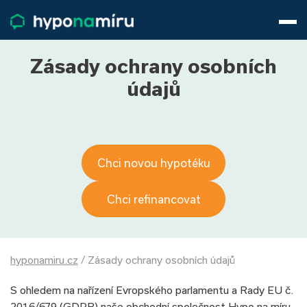
Hypotéky
Životní pojištění
Pojištění nemovitosti
Zásady ochrany osobních
Články
údajů
O nás
800 688 388
9−16 hod.
Přihlásit
Chci novou hypotéku
Chci refinancovat
hyponamiru.cz
/
Zásady ochrany osobních údajů
S ohledem na nařízení Evropského parlamentu a Rady EU č.
2016/679 (GDPR) naše obchodní společnost Hypo na míru