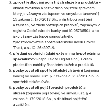
zprostředkování pojistných služeb a produktů
v
oblasti životního a neživotního pojištění správcem,
který je vázaným zástupcem ve smyslu ustanovení §
15 zákona č. 170/2018 Sb., o distribuci pojištění
a zajištění, ve znění pozdějších předpisů, zapsaným v
registru České národní banky pod IČ 05736501, a to
jako vázaný zástupce samostatného
zprostředkovatele spotřebitelského úvěru Broker
Trust, a.s., IČ: 26439719;
předání osobních údajů externímu hypotečnímu
specialistovi
(např. Zaloto Digital s.r.o.) s cílem
předestření nabídky finančních služeb a produktů;
poskytovateli spotřebitelských úvěrů
(zejména
bance) ve smyslu ust. § 7 zákona č. 257/2016 Sb., o
spotřebitelském úvěru;
poskytovateli pojišťovacích produktů a
služeb
(zejména pojišťovně) ve smyslu ust. § 4
zákona č. 170/2018 Sb., o distribuci pojištění
a zajištění;