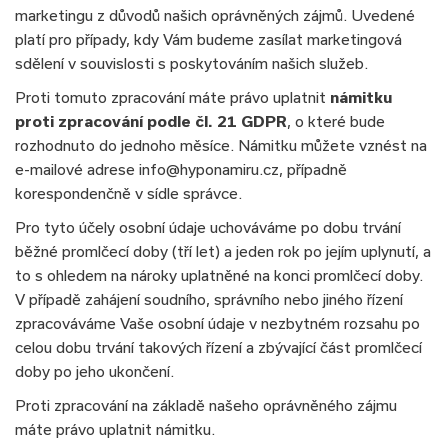
marketingu z důvodů našich oprávněných zájmů. Uvedené
platí pro případy, kdy Vám budeme zasílat marketingová
sdělení v souvislosti s poskytováním našich služeb.
Proti tomuto zpracování máte právo uplatnit
námitku
proti zpracování podle čl. 21 GDPR
, o které bude
rozhodnuto do jednoho měsíce. Námitku můžete vznést na
e-mailové adrese info@hyponamiru.cz, případně
korespondenčně v sídle správce.
Pro tyto účely osobní údaje uchováváme po dobu trvání
běžné promlčecí doby (tří let) a jeden rok po jejím uplynutí, a
to s ohledem na nároky uplatněné na konci promlčecí doby.
V případě zahájení soudního, správního nebo jiného řízení
zpracováváme Vaše osobní údaje v nezbytném rozsahu po
celou dobu trvání takových řízení a zbývající část promlčecí
doby po jeho ukončení.
Proti zpracování na základě našeho oprávněného zájmu
máte právo uplatnit námitku.