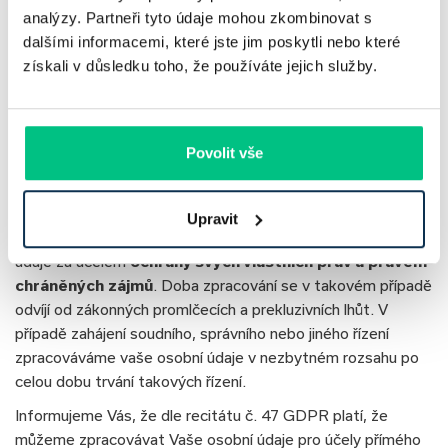
analýzy. Partneři tyto údaje mohou zkombinovat s
Zpracování na základě oprávněného zájmu
dalšími informacemi, které jste jim poskytli nebo které
získali v důsledku toho, že používáte jejich služby.
Dle čl. 6 odst. 1 písm. f) GDPR je zpracování zákonné, je-li
nezbytné pro účely oprávněných zájmů příslušného správce
či třetí strany, kromě případů, kdy před těmito zájmy mají
Povolit vše
přednost zájmy nebo základní práva a svobody subjektu
údajů vyžadující ochranu osobních údajů, zejména pokud je
subjektem údajů dítě.
Upravit
Vedle výše uvedeného můžeme zpracovávat vaše osobní
údaje za účelem
ochrany svých vlastních práv a právem
chráněných zájmů
. Doba zpracování se v takovém případě
odvíjí od zákonných promlčecích a prekluzivních lhůt. V
případě zahájení soudního, správního nebo jiného řízení
zpracováváme vaše osobní údaje v nezbytném rozsahu po
celou dobu trvání takových řízení.
Informujeme Vás, že dle recitátu č. 47 GDPR platí, že
můžeme zpracovávat Vaše osobní údaje pro účely přímého