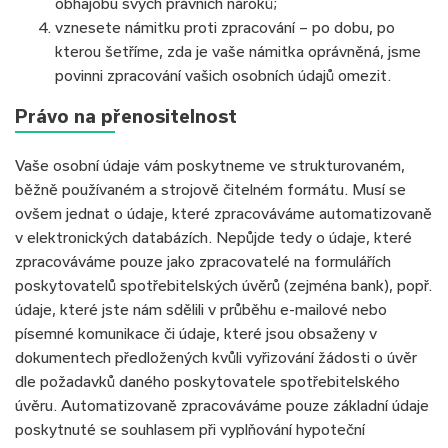
obhajobu svých právních nároků;
vznesete námitku proti zpracování – po dobu, po
kterou šetříme, zda je vaše námitka oprávněná, jsme
povinni zpracování vašich osobních údajů omezit.
Právo na přenositelnost
Vaše osobní údaje vám poskytneme ve strukturovaném,
běžně používaném a strojově čitelném formátu. Musí se
ovšem jednat o údaje, které zpracováváme automatizovaně
v elektronických databázích. Nepůjde tedy o údaje, které
zpracováváme pouze jako zpracovatelé na formulářích
poskytovatelů spotřebitelských úvěrů (zejména bank), popř.
údaje, které jste nám sdělili v průběhu e-mailové nebo
písemné komunikace či údaje, které jsou obsaženy v
dokumentech předložených kvůli vyřizování žádosti o úvěr
dle požadavků daného poskytovatele spotřebitelského
úvěru. Automatizovaně zpracováváme pouze základní údaje
poskytnuté se souhlasem při vyplňování hypoteční