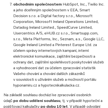
obchodním společnostem
HubSpot, Inc., Twilio Inc.
a jeho dceřinným společnostem v EEA, Smart
Decision s.r.o. a Digital factory s.r.o., Microsoft
Corporation, Microsoft Ireland Operations Limited,
Datadog Ireland Limited., SpeedCurve Limited,
Usercentrics A/S, eHUB.cz s.r.o., Smartsupp.com,
s.r.o., Meta Platforms, Inc., Seznam, a.s., Google LLC,
Google Ireland Limited a Pinterest Europe Ltd. za
účelem správy internetových kampaní, interní
elektronické komunikace, zajištění bezpečnosti a
ochrany dat, zajištění spolehlivosti poskytování služeb
a vyhodnocení dat za účelem zpracování statistik
Vašeho chování a chování dalších zákazníků
v souvislosti s užíváním služeb a možností portálu
hyponamiru.cz a hypotecnikalkulacka.cz.
Na základě souhlasu dochází ke zpracování osobních
údajů
po dobu udělení souhlasu
, tj. v případě hypoteční a
pojišťovací kalkulačky
po dobu 10 let
. V případě odvolání