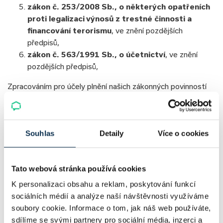
zákon č. 253/2008 Sb., o některých opatřeních
proti legalizaci výnosů z trestné činnosti a
financování terorismu
, ve znění pozdějších
předpisů,
zákon č. 563/1991 Sb., o účetnictví
, ve znění
pozdějších předpisů,
Zpracováním pro účely plnění našich zákonných povinností
se rozumí zejména
plnění daňových a účetních
povinností, výkon kontroly a plnění povinnosti
součinnosti s orgány státní správy
, včetně předání
Souhlas
Detaily
Více o cookies
vašich osobních údajů orgánu státní správy (např. Policii
České republiky, České národní bance či příslušnému
finančnímu úřadu).
Tato webová stránka používá cookies
Pro tyto účely osobní údaje používáme
po dobu trvání
K personalizaci obsahu a reklam, poskytování funkcí
zákonné povinnosti
, kdy konkrétní lhůty stanovují výše
sociálních médií a analýze naší návštěvnosti využíváme
uvedené právní předpisy (např. archivační lhůty stanovené
soubory cookie. Informace o tom, jak náš web používáte,
předpisy o vedení účetnictví). Tyto lhůty se liší v závislosti
sdílíme se svými partnery pro sociální média, inzerci a
na tom, o jakou právní povinnost se jedná.