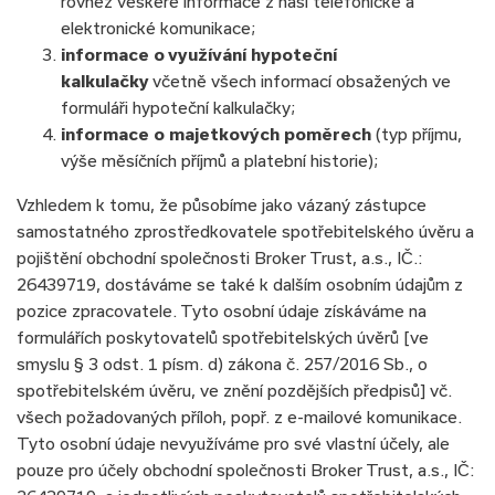
rovněž veškeré informace z naší telefonické a
elektronické komunikace;
informace o využívání hypoteční
kalkulačky
včetně všech informací obsažených ve
formuláři hypoteční kalkulačky;
informace o majetkových poměrech
(typ příjmu,
výše měsíčních příjmů a platební historie);
Vzhledem k tomu, že působíme jako vázaný zástupce
samostatného zprostředkovatele spotřebitelského úvěru a
pojištění obchodní společnosti Broker Trust, a.s., IČ.:
26439719, dostáváme se také k dalším osobním údajům z
pozice zpracovatele. Tyto osobní údaje získáváme na
formulářích poskytovatelů spotřebitelských úvěrů [ve
smyslu § 3 odst. 1 písm. d) zákona č. 257/2016 Sb., o
spotřebitelském úvěru, ve znění pozdějších předpisů] vč.
všech požadovaných příloh, popř. z e-mailové komunikace.
Tyto osobní údaje nevyužíváme pro své vlastní účely, ale
pouze pro účely obchodní společnosti Broker Trust, a.s., IČ: