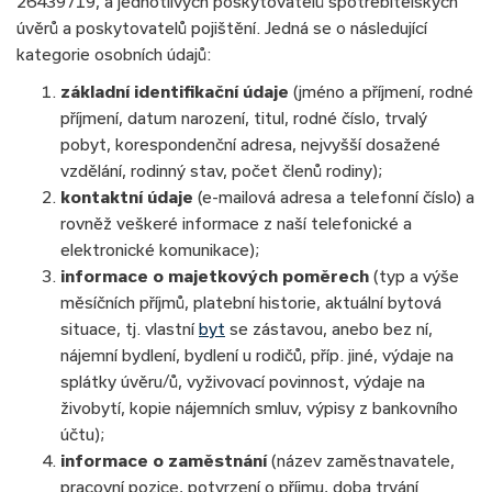
26439719, a jednotlivých poskytovatelů spotřebitelských
úvěrů a poskytovatelů pojištění. Jedná se o následující
kategorie osobních údajů:
základní identifikační údaje
(jméno a příjmení, rodné
příjmení, datum narození, titul, rodné číslo, trvalý
pobyt, korespondenční adresa, nejvyšší dosažené
vzdělání, rodinný stav, počet členů rodiny);
kontaktní údaje
(e-mailová adresa a telefonní číslo) a
rovněž veškeré informace z naší telefonické a
elektronické komunikace);
informace o majetkových poměrech
(typ a výše
měsíčních příjmů, platební historie, aktuální bytová
situace, tj. vlastní
byt
se zástavou, anebo bez ní,
nájemní bydlení, bydlení u rodičů, příp. jiné, výdaje na
splátky úvěru/ů, vyživovací povinnost, výdaje na
živobytí, kopie nájemních smluv, výpisy z bankovního
účtu);
informace o zaměstnání
(název zaměstnavatele,
pracovní pozice, potvrzení o příjmu, doba trvání