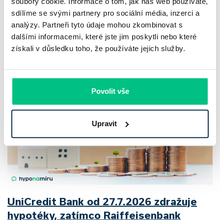
Český trh rekreačních nemovitostí letos ukazuje nečekanou
soubory cookie. Informace o tom, jak náš web používáte,
sdílíme se svými partnery pro sociální média, inzerci a
odolnost. Chaty a chalupy podle čerstvých dat za poslední
analýzy. Partneři tyto údaje mohou zkombinovat s
2 roky zdražily o 21,8 %, zároveň ale výrazně ubylo nabídek
dalšími informacemi, které jste jim poskytli nebo které
a prodejní tempo…
získali v důsledku toho, že používáte jejich služby.
Pavel Pohanka
|
aktualizováno: 04.08.2026
Povolit vše
Upravit
UniCredit Bank od 27.7.2026 zdražuje
hypotéky, zatímco Raiffeisenbank