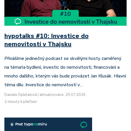
hypotalks #10: Investice do
nemovitostí v Thajsku
Přinášíme jedinečný podcast se skvělými hosty zaměřený
na témata bydlení, investic do nemovitostí, financování a
mnoho dalšího, kterým vás bude provázet Jan Klusák. Hlavní
téma dílu: Investice do nemovitostí v…
Daniela Opletalová
|
aktualizováno: 29.07.2026
2 minuty k přečtení