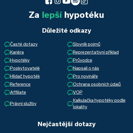
Za
lepší
hypotéku
Důležité odkazy
Časté dotazy
Slovník pojmů
Kariéra
Reprezentativní příklad
Hypotéky
Průvodce
Poskytovatelé
Napsali o nás
Hlídač hypoték
Pro novináře
Reference
Ochrana osobních údajů
Affiliate
VOP
Kalkulačka hypotéky podle
Právní služby
lokality
Nejčastější dotazy