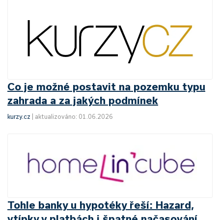
Co je možné postavit na pozemku typu
zahrada a za jakých podmínek
kurzy.cz
|
aktualizováno: 01.06.2026
Tohle banky u hypotéky řeší: Hazard,
vtípky v platbách i špatné načasování