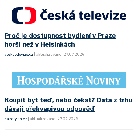
Proč je dostupnost bydlení v Praze
horší než v Helsinkách
ceskatelevize.cz
|
aktualizováno: 27.07.2026
Koupit byt teď, nebo čekat? Data z trhu
dávají překvapivou odpověď
nazory.hn.cz
|
aktualizováno: 27.07.2026