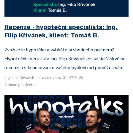
Recenze - hypoteční specialista: Ing.
Filip Křivánek, klient: Tomáš B.
Zvažujete hypotéku a vybíráte si vhodného partnera?
Hypoteční specialista Ing. Filip Křivánek získal další skvělou
recenzi a s financováním vašeho bydlení rád pomůže i vám.
Ing. Filip Křivánek
|
aktualizováno: 30.07.2026
2 minuty k přečtení