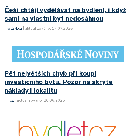
Češi chtějí vydělávat na bydlení, i když
sami na vlastní byt nedosáhnou
hrot24.cz
|
aktualizováno: 14.07.2026
Pět největších chyb při koupi
investičního bytu. Pozor na skryté
náklady i lokalitu
hn.cz
|
aktualizováno: 26.06.2026