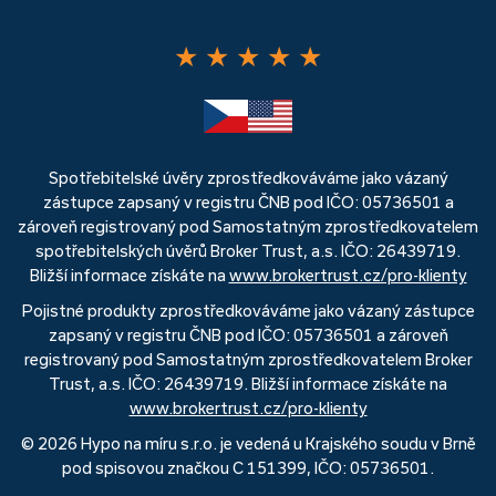
★
★
★
★
★
Spotřebitelské úvěry zprostředkováváme jako vázaný
zástupce zapsaný v registru ČNB pod IČO: 05736501 a
zároveň registrovaný pod Samostatným zprostředkovatelem
spotřebitelských úvěrů Broker Trust, a.s. IČO: 26439719.
Bližší informace získáte na
www.brokertrust.cz/pro-klienty
Pojistné produkty zprostředkováváme jako vázaný zástupce
zapsaný v registru ČNB pod IČO: 05736501 a zároveň
registrovaný pod Samostatným zprostředkovatelem Broker
Trust, a.s. IČO: 26439719. Bližší informace získáte na
www.brokertrust.cz/pro-klienty
© 2026 Hypo na míru s.r.o. je vedená u Krajského soudu v Brně
pod spisovou značkou C 151399, IČO: 05736501.