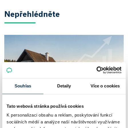
Nepřehlédněte
Souhlas
Detaily
Více o cookies
Chaty a chalupy v ČR zdražují, nabídka
Tato webová stránka používá cookies
klesá a trh zrychluje
K personalizaci obsahu a reklam, poskytování funkcí
sociálních médií a analýze naší návštěvnosti využíváme