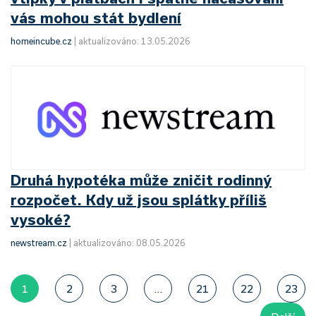
vás mohou stát bydlení
homeincube.cz
|
aktualizováno: 13.05.2026
Druhá hypotéka může zničit rodinný
rozpočet. Kdy už jsou splátky příliš
vysoké?
newstream.cz
|
aktualizováno: 08.05.2026
1
2
3
...
21
22
23