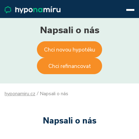
Hypotéky
Životní pojištění
Pojištění nemovitosti
Napsali o nás
Články
O nás
Chci novou hypotéku
800 688 388
9−16 hod.
Přihlásit
Chci refinancovat
hyponamiru.cz
/
Napsali o nás
Napsali o nás