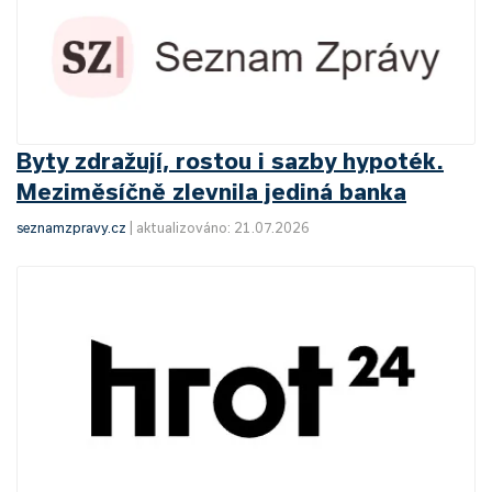
Byty zdražují, rostou i sazby hypoték.
Meziměsíčně zlevnila jediná banka
seznamzpravy.cz
|
aktualizováno: 21.07.2026