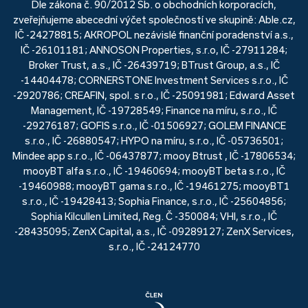
Dle zákona č. 90/2012 Sb. o obchodních korporacích,
zveřejňujeme abecední výčet společností ve skupině: Able.cz,
IČ -24278815; AKROPOL nezávislé finanční poradenství a.s.,
IČ -26101181; ANNOSON Properties, s.r.o, IČ -27911284;
Broker Trust, a.s., IČ -26439719; BTrust Group, a.s., IČ
-14404478; CORNERSTONE Investment Services s.r.o., IČ
-2920786; CREAFIN, spol. s r.o., IČ -25091981; Edward Asset
Management, IČ -19728549; Finance na míru, s.r.o., IČ
-29276187; GOFIS s.r.o., IČ -01506927; GOLEM FINANCE
s.r.o., IČ -26880547; HYPO na míru, s.r.o., IČ -05736501;
Mindee app s.r.o., IČ -06437877; mooy Btrust , IČ -17806534;
mooyBT alfa s.r.o., IČ -19460694; mooyBT beta s.r.o., IČ
-19460988; mooyBT gama s.r.o., IČ -19461275; mooyBT1
s.r.o., IČ -19428413; Sophia Finance, s.r.o., IČ -25604856;
Sophia Kilcullen Limited, Reg. Č -350084; VHI, s.r.o., IČ
-28435095; ZenX Capital, a.s., IČ -09289127; ZenX Services,
s.r.o., IČ -24124770