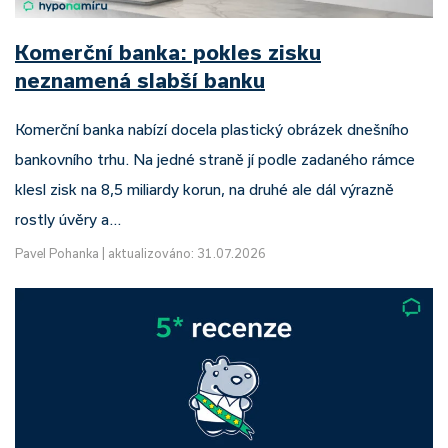
Komerční banka: pokles zisku
neznamená slabší banku
Komerční banka nabízí docela plastický obrázek dnešního
bankovního trhu. Na jedné straně jí podle zadaného rámce
klesl zisk na 8,5 miliardy korun, na druhé ale dál výrazně
rostly úvěry a…
Pavel Pohanka
|
aktualizováno: 31.07.2026