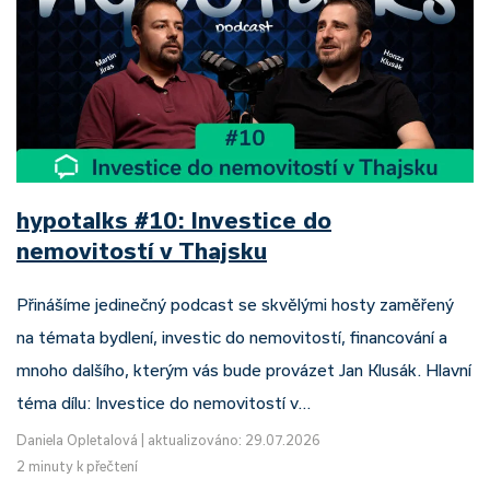
hypotalks #10: Investice do
nemovitostí v Thajsku
Přinášíme jedinečný podcast se skvělými hosty zaměřený
na témata bydlení, investic do nemovitostí, financování a
mnoho dalšího, kterým vás bude provázet Jan Klusák. Hlavní
téma dílu: Investice do nemovitostí v…
Daniela Opletalová
|
aktualizováno: 29.07.2026
2 minuty k přečtení