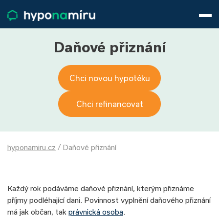
Hypotéky
Životní pojištění
Pojištění nemovitosti
Daňové přiznání
Články
O nás
Chci novou hypotéku
800 688 388
9−16 hod.
Přihlásit
Chci refinancovat
hyponamiru.cz
/
Daňové přiznání
Každý rok podáváme daňové přiznání, kterým přiznáme
příjmy podléhající dani. Povinnost vyplnění daňového přiznání
má jak občan, tak
právnická osoba
.