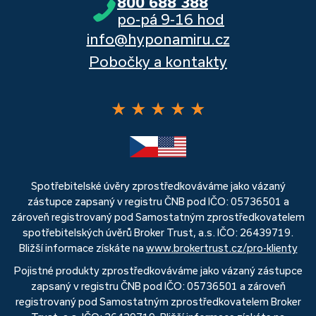
800 688 388
po-pá 9-16 hod
info@hyponamiru.cz
Pobočky a kontakty
★
★
★
★
★
Spotřebitelské úvěry zprostředkováváme jako vázaný
zástupce zapsaný v registru ČNB pod IČO: 05736501 a
zároveň registrovaný pod Samostatným zprostředkovatelem
spotřebitelských úvěrů Broker Trust, a.s. IČO: 26439719.
Bližší informace získáte na
www.brokertrust.cz/pro-klienty
Pojistné produkty zprostředkováváme jako vázaný zástupce
zapsaný v registru ČNB pod IČO: 05736501 a zároveň
registrovaný pod Samostatným zprostředkovatelem Broker