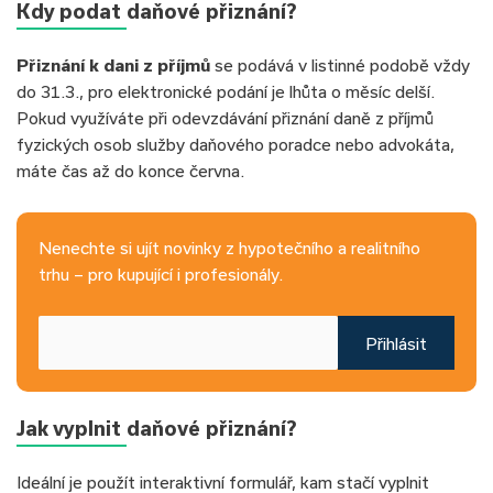
Kdy podat daňové přiznání?
Přiznání k dani z příjmů
se podává v listinné podobě vždy
do 31.3., pro elektronické podání je lhůta o měsíc delší.
Pokud využíváte při odevzdávání přiznání daně z příjmů
fyzických osob služby daňového poradce nebo advokáta,
máte čas až do konce června.
Nenechte si ujít novinky z hypotečního a realitního
trhu – pro kupující i profesionály.
Přihlásit
Jak vyplnit daňové přiznání?
Ideální je použít interaktivní formulář, kam stačí vyplnit