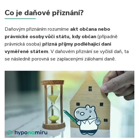
Co je daňové přiznání?
Daňovým přiznáním rozumíme
akt občana nebo
právnické osoby vůči státu, kdy občan
(případně
právnická osoba)
přizná příjmy podléhající dani
vyměřené státem
. V daňovém přiznání se vyčíslí daň, ta
se následně porovná se zaplacenými zálohami daně.