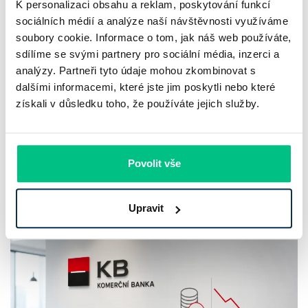
K personalizaci obsahu a reklam, poskytování funkcí
sociálních médií a analýze naší návštěvnosti využíváme
UniCredit Bank od 27.7.2026 zdražuje
soubory cookie. Informace o tom, jak náš web používáte,
hypotéky, zatímco Raiffeisenbank
sdílíme se svými partnery pro sociální média, inzerci a
prodloužila slevu do 6.9.2026
analýzy. Partneři tyto údaje mohou zkombinovat s
dalšími informacemi, které jste jim poskytli nebo které
Český hypoteční trh na konci července 2026 potvrzuje, že
získali v důsledku toho, že používáte jejich služby.
sazby zůstávají pod tlakem a část bank pokračuje v jejich
růstu. UniCredit Bank od 27.7.2026 zvýšila hypoteční sazby
plošně o 0,1…
Povolit vše
Pavel Pohanka
|
aktualizováno: 04.08.2026
4 minuty k přečtení
Upravit