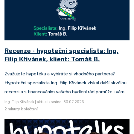
Recenze - hypoteční specialista: Ing.
Filip Křivánek, klient: Tomáš B.
Zvažujete hypotéku a vybíráte si vhodného partnera?
Hypoteční specialista Ing. Filip Křivánek získal další skvělou
recenzi a s financováním vašeho bydlení rád pomůže i vám.
Ing. Filip Křivánek
|
aktualizováno: 30.07.2026
2 minuty k přečtení