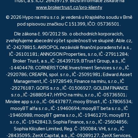
Trust, a.s. IČO: 26439719. Bližší informace získáte na
www.brokertrust.cz/pro-klienty
© 2026 Hypo na míru s.r.o. je vedená u Krajského soudu v Brně
pod spisovou značkou C 151399, IČO: 05736501.
Dle zákona č. 90/2012 Sb. o obchodních korporacích,
zveřejňujeme abecední výčet společností ve skupině: Able.cz,
IČ -24278815; AKROPOL nezávislé finanční poradenství a.s.,
IČ -26101181; ANNOSON Properties, s.r.o, IČ -27911284;
Broker Trust, a.s., IČ -26439719; BTrust Group, a.s., IČ
-14404478; CORNERSTONE Investment Services s.r.o., IČ
-2920786; CREAFIN, spol. s r.o., IČ -25091981; Edward Asset
Management, IČ -19728549; Finance na míru, s.r.o., IČ
-29276187; GOFIS s.r.o., IČ -01506927; GOLEM FINANCE
s.r.o., IČ -26880547; HYPO na míru, s.r.o., IČ -05736501;
Mindee app s.r.o., IČ -06437877; mooy Btrust , IČ -17806534;
mooyBT alfa s.r.o., IČ -19460694; mooyBT beta s.r.o., IČ
-19460988; mooyBT gama s.r.o., IČ -19461275; mooyBT1
s.r.o., IČ -19428413; Sophia Finance, s.r.o., IČ -25604856;
Sophia Kilcullen Limited, Reg. Č -350084; VHI, s.r.o., IČ
-28435095; ZenX Capital, a.s., IČ -09289127; ZenX Services,