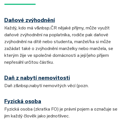
Daňové zvýhodnění
Každý, kdo má v&nbsp;ČR nějaké příjmy, může využít
daňové zvýhodnění na poplatníka, rodiče pak daňové
zvýhodnění na dítě nebo studenta, manžel/ka si může
zažádat také o zvýhodnění manželky nebo manžela, se
kterým žije ve společné domácnosti a její/jeho příjem
nepřesáhl určitou částku.
Daň z nabytí nemovitosti
Daň z&nbsp;nabytí nemovitých věcí (pozn.
Fyzická osoba
Fyzická osoba (zkratka FO) je právní pojem a označuje se
jim každý člověk jako jednotlivec.