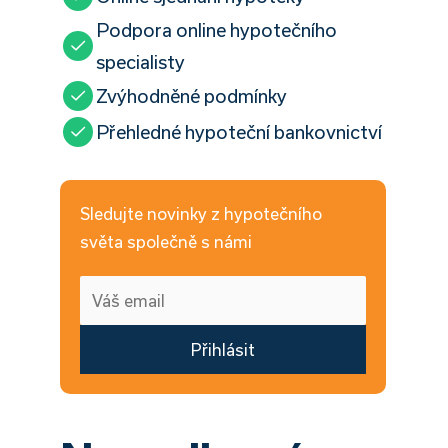
Podpora online hypotečního
specialisty
Zvýhodněné podmínky
Přehledné hypoteční bankovnictví
Sledujte novinky z hypotečního
světa společně s námi
Přihlásit