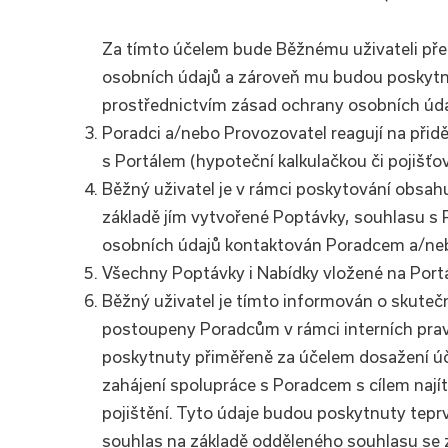
Za tímto účelem bude Běžnému uživateli př
osobních údajů a zároveň mu budou poskytnu
prostřednictvím zásad ochrany osobních úda
Poradci a/nebo Provozovatel reagují na při
s Portálem (hypoteční kalkulačkou či pojišťo
Běžný uživatel je v rámci poskytování obsahu 
základě jím vytvořené Poptávky, souhlasu 
osobních údajů kontaktován Poradcem a/ne
Všechny Poptávky i Nabídky vložené na Portál
Běžný uživatel je tímto informován o skuteč
postoupeny Poradcům v rámci interních prav
poskytnuty přiměřeně za účelem dosažení úče
zahájení spolupráce s Poradcem s cílem nají
pojištění. Tyto údaje budou poskytnuty tepr
souhlas na základě odděleného souhlasu se