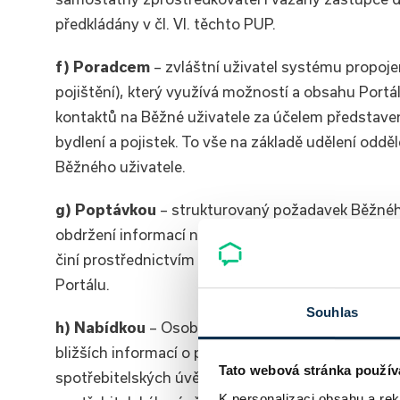
předkládány v čl. VI. těchto PUP.
f) Poradcem
– zvláštní uživatel systému propojen
pojištění), který využívá možností a obsahu Portál
kontaktů na Běžné uživatele za účelem představe
bydlení a pojistek. To vše na základě udělení od
Běžného uživatele.
g) Poptávkou
– strukturovaný požadavek Běžného
obdržení informací nebo nabídky ohledně spotřebit
činí prostřednictvím tlačítka odesílajícího formulá
Portálu.
Souhlas
h) Nabídkou
– Osobní/telefonický/písemný kontak
bližších informací o potřebách Běžného uživatel
Tato webová stránka použív
spotřebitelských úvěrů na bydlení a pojištění a p
K personalizaci obsahu a re