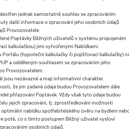
edestřen jednak samostatně souhlas se zpracováním
ty další informace o zpracování jeho osobních údajů
jů Provozovatele.
dělené Poptávky Běžných uživatelů v systému propojeném
vací kalkulačkou) jimi vytvořenými Nabídkami.
Portálu (hypoteční kalkulačky či pojišťovací kalkulačky) n
s PUP a odděleným souhlasem se zpracováním jeho
bo Provozovatelem.
 jsou nezávazné a mají informativní charakter.
nosti, že jim zadané údaje budou Provozovatelem dále
idel přiřazování Poptávek. Vždy však tyto údaje budou
lu jejich zpracování, tj. zprostředkování možnosti
t optimální nabídku spotřebitelského úvěru na bydlení neb
ve poté, co s tímto postupem Běžný uživatel vysloví
 zpracováním osobních údajů.