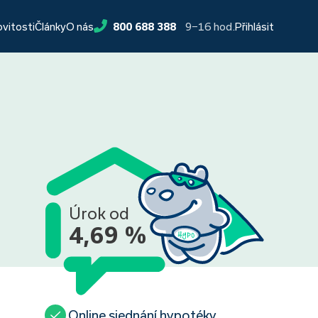
9−16 hod.
ovitosti
Články
O nás
800 688 388
Přihlásit
Úrok od
4,69 %
Online sjednání hypotéky