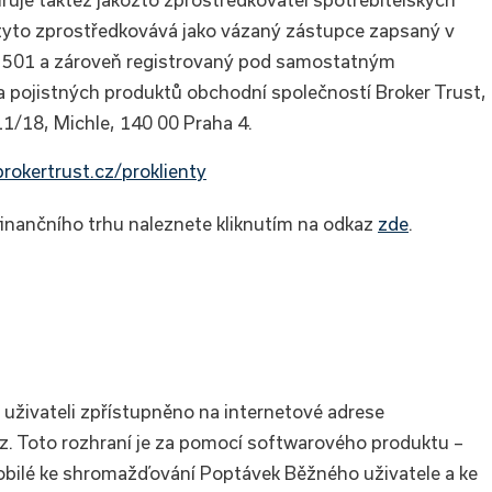
 tyto zprostředkovává jako vázaný zástupce zapsaný v
36 501 a zároveň registrovaný pod samostatným
a pojistných produktů obchodní společností Broker Trust,
11/18, Michle, 140 00 Praha 4.
rokertrust.cz/proklienty
inančního trhu naleznete kliknutím na odkaz
zde
.
 uživateli zpřístupněno na internetové adrese
. Toto rozhraní je za pomocí softwarového produktu –
ůsobilé ke shromažďování Poptávek Běžného uživatele a ke