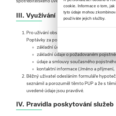
spotřebitelského úvěrů na bydlení a pojištění.
cookie. Informace o tom, jak
tyto údaje mohou zkombinovat
III. Využívání služeb Portálu
používáte jejich služby.
Pro užívání obsahu Portálu (zejména obdrže
Poptávky za pomocí vyplnění následujících ta
základní údaje o požadovaném úvěru n
základní údaje o požadovaném pojistn
údaje a smlouvy současného pojistnéh
kontaktní informace (Jméno a příjmení, 
Běžný uživatel odesláním formuláře hypoteční
seznámil a porozuměl těmto PUP a že s těmit
uvedené údaje jsou pravdivé.
IV. Pravidla poskytování služeb