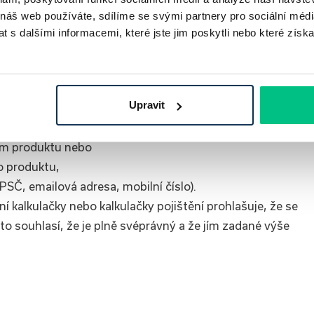
 náš web používáte, sdílíme se svými partnery pro sociální média
 s dalšími informacemi, které jste jim poskytli nebo které získa
ní Nabídky) Běžným uživatelem je nezbytné zaslání
Upravit
bulek hypoteční kalkulačky nebo kalkulačky pojištění:
ebo
ém produktu nebo
o produktu,
PSČ, emailová adresa, mobilní číslo).
 kalkulačky nebo kalkulačky pojištění prohlašuje, že se
o souhlasí, že je plně svéprávný a že jím zadané výše