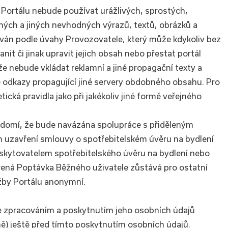
í Portálu nebude používat urážlivých, sprostých,
vných a jiných nevhodných výrazů, textů, obrázků a
án podle úvahy Provozovatele, který může kdykoliv bez
it či jinak upravit jejich obsah nebo přestat portál
že nebude vkládat reklamní a jiné propagační texty a
 odkazy propagující jiné servery obdobného obsahu. Pro
etická pravidla jako při jakékoliv jiné formě veřejného
ědomí, že bude navázána spolupráce s přiděleným
uzavření smlouvy o spotřebitelském úvěru na bydlení
skytovatelem spotřebitelského úvěru na bydlení nebo
ená Poptávka Běžného uživatele zůstává pro ostatní
žby Portálu anonymní.
se zpracováním a poskytnutím jeho osobních údajů
) ještě před tímto poskytnutím osobních údajů.