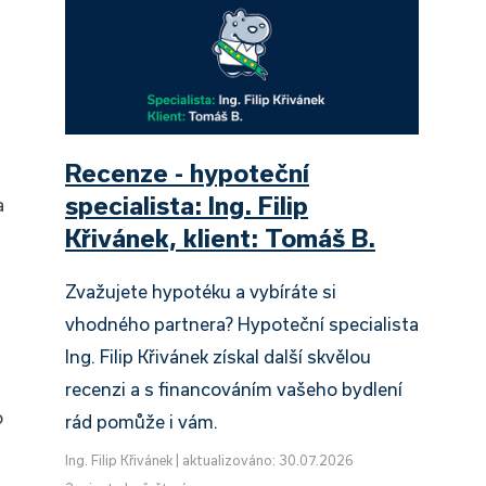
Recenze - hypoteční
specialista: Ing. Filip
a
Křivánek, klient: Tomáš B.
Zvažujete hypotéku a vybíráte si
vhodného partnera? Hypoteční specialista
Ing. Filip Křivánek získal další skvělou
recenzi a s financováním vašeho bydlení
o
rád pomůže i vám.
Ing. Filip Křivánek
|
aktualizováno: 30.07.2026