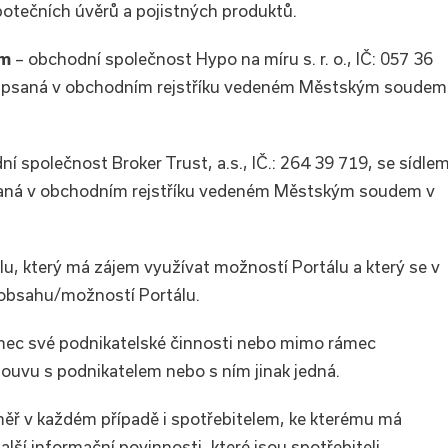
otečních úvěrů a pojistných produktů.
em
– obchodní společnost Hypo na míru s. r. o., IČ: 057 36
zapsaná v obchodním rejstříku vedeném Městským soudem
í společnost Broker Trust, a.s., IČ.: 264 39 719, se sídle
saná v obchodním rejstříku vedeném Městským soudem v
lu, který má zájem využívat možností Portálu a který se v
obsahu/možností Portálu.
mec své podnikatelské činnosti nebo mimo rámec
uvu s podnikatelem nebo s ním jinak jedná.
měř v každém případě i spotřebitelem, ke kterému má
ší informační povinnosti, které jsou spotřebiteli