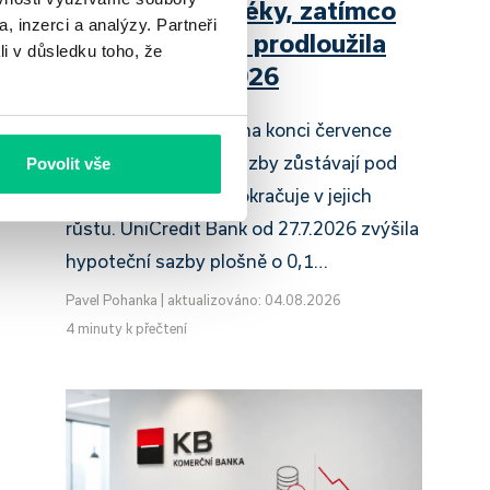
zdražuje hypotéky, zatímco
, inzerci a analýzy. Partneři
Raiffeisenbank prodloužila
li v důsledku toho, že
slevu do 6.9.2026
Český hypoteční trh na konci července
2026 potvrzuje, že sazby zůstávají pod
Povolit vše
tlakem a část bank pokračuje v jejich
růstu. UniCredit Bank od 27.7.2026 zvýšila
hypoteční sazby plošně o 0,1…
Pavel Pohanka
|
aktualizováno: 04.08.2026
4 minuty k přečtení