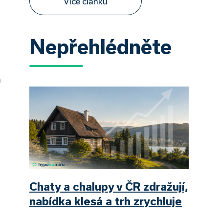
Více článků
Nepřehlédněte
m
Chaty a chalupy v ČR zdražují,
nabídka klesá a trh zrychluje