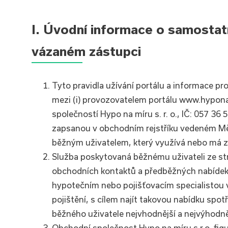
I. Úvodní informace o samostat
vázaném zástupci
Tyto pravidla užívání portálu a informace pro
mezi (i) provozovatelem portálu www.hypona
společností Hypo na míru s. r. o., IČ: 057 3
zapsanou v obchodním rejstříku vedeném Měs
běžným uživatelem, který využívá nebo má 
Služba poskytovaná běžnému uživateli ze st
obchodních kontaktů a předběžných nabídek
hypotečním nebo pojišťovacím specialistou v
pojištění, s cílem najít takovou nabídku spot
běžného uživatele nejvhodnější a nejvýhodně
Obchodní společnost Hypo na míru s.r.o. figu