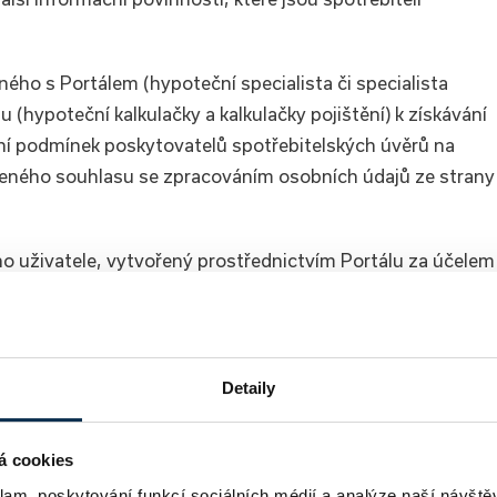
ého s Portálem (hypoteční specialista či specialista
u (hypoteční kalkulačky a kalkulačky pojištění) k získávání
ní podmínek poskytovatelů spotřebitelských úvěrů na
děleného souhlasu se zpracováním osobních údajů ze strany
 uživatele, vytvořený prostřednictvím Portálu za účelem
elského úvěru na bydlení a pojištění. Běžný uživatel takt
ř dané kalkulačky, jež se nachází na příslušné straně
Detaily
t Běžného uživatele ze strany Poradce za účelem získání
e a následného představení podmínek poskytovatelů
á cookies
řípadného navázání spolupráce v oblasti zprostředkování
klam, poskytování funkcí sociálních médií a analýze naší návšt