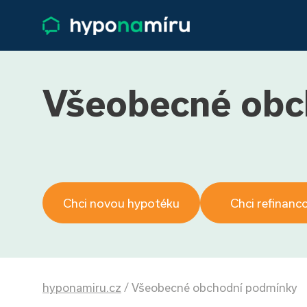
Všeobecné obc
Chci novou hypotéku
Chci refinanc
hyponamiru.cz
/
Všeobecné obchodní podmínky