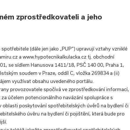
ném zprostředkovateli a jeho
 spotřebitele (dále jen jako „PUP“) upravují vztahy vzniklé
miru.cz a www.hypotecnikalkulacka.cz tj. obchodní
6 501, se sídlem Hanusova 1411/18, PSČ 140 00, Praha 1,
tským soudem v Praze, oddíl C, vložka 269834 a (ii)
zájem využívat obsahu uvedeného portálu.
rany provozovatele spočívá ve zprostředkování informací,
 za účelem potencionálního navázání spolupráce s
 oblasti poskytování spotřebitelských úvěrů na bydlení či
řebitelského úvěru na bydlení či pojištění, která bude pro
jší.
ruje taktéž jakožto zprostředkovatel spotřebitelských