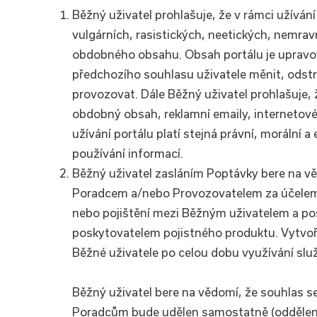
Běžný uživatel prohlašuje, že v rámci užíván
vulgárních, rasistických, neetických, nemra
obdobného obsahu. Obsah portálu je upravov
předchozího souhlasu uživatele měnit, odstran
provozovat. Dále Běžný uživatel prohlašuje, 
obdobný obsah, reklamní emaily, internetové
užívání portálu platí stejná právní, morální a 
používání informací.
Běžný uživatel zasláním Poptávky bere na v
Poradcem a/nebo Provozovatelem za účelem 
nebo pojištění mezi Běžným uživatelem a po
poskytovatelem pojistného produktu. Vytvoř
Běžné uživatele po celou dobu využívání slu
Běžný uživatel bere na vědomí, že souhlas 
Poradcům bude udělen samostatně (odděleně