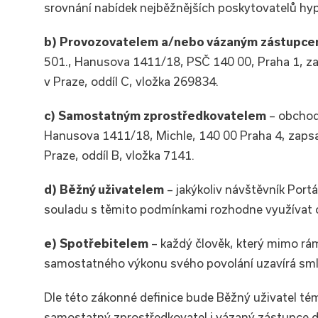
srovnání nabídek nejběžnějších poskytovatelů hyp
b) Provozovatelem a/nebo vázaným zástupc
501., Hanusova 1411/18, PSČ 140 00, Praha 1, 
v Praze, oddíl C, vložka 269834.
c) Samostatným zprostředkovatelem
– obchodn
Hanusova 1411/18, Michle, 140 00 Praha 4, zap
Praze, oddíl B, vložka 7141.
d) Běžný uživatelem
– jakýkoliv návštěvník Portá
souladu s těmito podmínkami rozhodne využívat 
e) Spotřebitelem
– každý člověk, který mimo rá
samostatného výkonu svého povolání uzavírá smlo
Dle této zákonné definice bude Běžný uživatel té
samostatný zprostředkovatel i vázaný zástupce dal