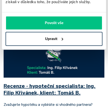
klesl zisk na 8,5 miliardy korun, na druhé ale dál výrazně
získali v důsledku toho, že používáte jejich služby.
rostly úvěry a…
Pavel Pohanka
|
aktualizováno: 31.07.2026
Povolit vše
Upravit
Recenze - hypoteční specialista: Ing.
Filip Křivánek, klient: Tomáš B.
Zvažujete hypotéku a vybíráte si vhodného partnera?