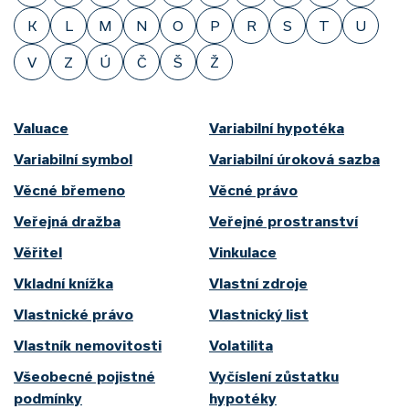
K
L
M
N
O
P
R
S
T
U
V
Z
Ú
Č
Š
Ž
Valuace
Variabilní hypotéka
Variabilní symbol
Variabilní úroková sazba
Věcné břemeno
Věcné právo
Veřejná dražba
Veřejné prostranství
Věřitel
Vinkulace
Vkladní knížka
Vlastní zdroje
Vlastnické právo
Vlastnický list
Vlastník nemovitosti
Volatilita
Všeobecné pojistné
Vyčíslení zůstatku
podmínky
hypotéky