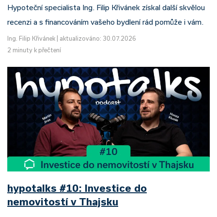
Hypoteční specialista Ing. Filip Křivánek získal další skvělou
recenzi a s financováním vašeho bydlení rád pomůže i vám.
Ing. Filip Křivánek
|
aktualizováno: 30.07.2026
2 minuty k přečtení
hypotalks #10: Investice do
nemovitostí v Thajsku