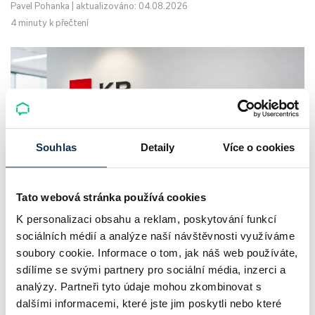
Pavel Pohanka
|
aktualizováno: 04.08.2026
4 minuty k přečtení
Souhlas
Detaily
Více o cookies
Tato webová stránka používá cookies
K personalizaci obsahu a reklam, poskytování funkcí
Komerční banka: pokles zisku
sociálních médií a analýze naší návštěvnosti využíváme
neznamená slabší banku
soubory cookie. Informace o tom, jak náš web používáte,
sdílíme se svými partnery pro sociální média, inzerci a
Komerční banka nabízí docela plastický obrázek dnešního
analýzy. Partneři tyto údaje mohou zkombinovat s
bankovního trhu. Na jedné straně jí podle zadaného rámce
dalšími informacemi, které jste jim poskytli nebo které