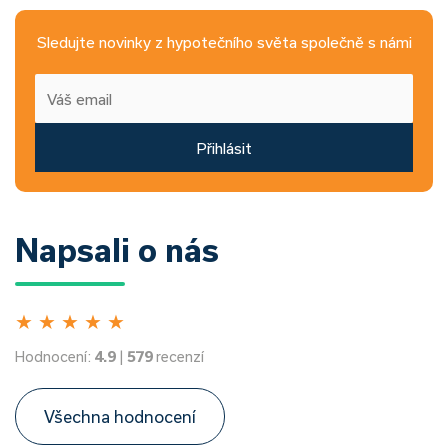
Sledujte novinky z hypotečního světa společně s námi
Přihlásit
Napsali o nás
★
★
★
★
★
Hodnocení:
4.9
|
579
recenzí
Všechna hodnocení