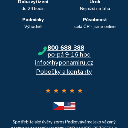
Doba vyřízení
Úrok
do 24 hodin
Nejnižší na trhu
Podmínky
Působnost
Výhodné
celá ČR - jsme online
800 688 388
po-pá 9-16 hod
info@hyponamiru.cz
Pobočky a kontakty
★
★
★
★
★
Spotřebitelské úvěry zprostředkováváme jako vázaný