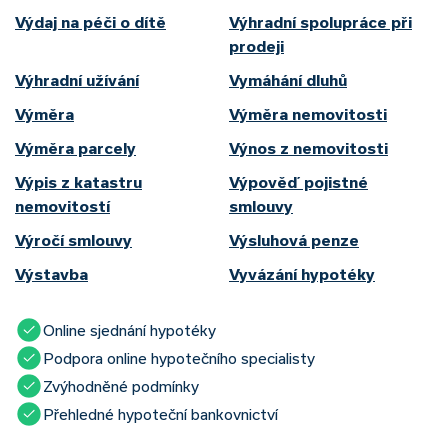
Výdaj na péči o dítě
Výhradní spolupráce při
prodeji
Výhradní užívání
Vymáhání dluhů
Výměra
Výměra nemovitosti
Výměra parcely
Výnos z nemovitosti
Výpis z katastru
Výpověď pojistné
nemovitostí
smlouvy
Výročí smlouvy
Výsluhová penze
Výstavba
Vyvázání hypotéky
Online sjednání hypotéky
Podpora online hypotečního specialisty
Zvýhodněné podmínky
Přehledné hypoteční bankovnictví