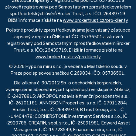
zástupce zapsaný v registru ČNB pod IČO: 05736501 a
zároveň registrovaný pod Samostatným zprostředkovatelem
spotřebitelských úvěrů Broker Trust, a.s. IČO: 26439719.
Bližší informace získáte na
www.brokertrust.cz/pro-klienty
Pojistné produkty zprostředkováváme jako vázaný zástupce
zapsaný v registru ČNB pod IČO: 05736501 a zároveň
registrovaný pod Samostatným zprostředkovatelem Broker
Trust, a.s. IČO: 26439719. Bližší informace získáte na
www.brokertrust.cz/pro-klienty
© 2026 Hypo na míru s.r.o. je vedená u Městského soudu v
Praze pod spisovou značkou C 269834, IČO: 05736501.
Dle zákona č. 90/2012 Sb. o obchodních korporacích,
zveřejňujeme abecední výčet společností ve skupině: Able.cz,
IČ -24278815; AKROPOL nezávislé finanční poradenství a.s.,
IČ -26101181; ANNOSON Properties, s.r.o, IČ -27911284;
Broker Trust, a.s., IČ -26439719; BTrust Group, a.s., IČ
-14404478; CORNERSTONE Investment Services s.r.o., IČ
-2920786; CREAFIN, spol. s r.o., IČ -25091981; Edward Asset
Management, IČ -19728549; Finance na míru, s.r.o., IČ