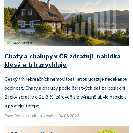
Chaty a chalupy v ČR zdražují, nabídka
klesá a trh zrychluje
Český trh rekreačních nemovitostí letos ukazuje nečekanou
odolnost. Chaty a chalupy podle čerstvých dat za poslední
2 roky zdražily o 21,8 %, zároveň ale výrazně ubylo nabídek
a prodejní tempo…
Pavel Pohanka
|
aktualizováno: 04.08.2026