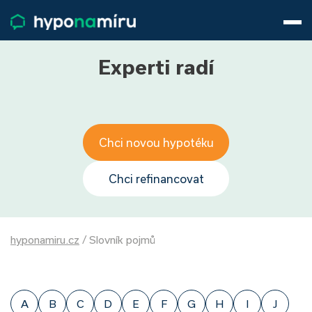
Hypotéky
Životní pojištění
Pojištění nemovitosti
Experti radí
Články
O nás
800 688 388
9−16 hod.
Chci novou hypotéku
Přihlásit
Chci refinancovat
hyponamiru.cz
/
Slovník pojmů
A
B
C
D
E
F
G
H
I
J