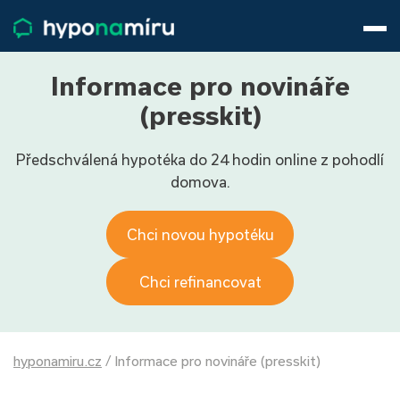
Hypotéky
Životní pojištění
Pojištění nemovitosti
Informace pro novináře
Články
(presskit)
O nás
Předschválená hypotéka do 24 hodin online z pohodlí
800 688 388
9−16 hod.
domova.
Přihlásit
Chci novou hypotéku
Chci refinancovat
hyponamiru.cz
/
Informace pro novináře (presskit)