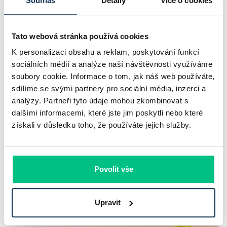
Souhlas
Detaily
Více o cookies
Tato webová stránka používá cookies
K personalizaci obsahu a reklam, poskytování funkcí
sociálních médií a analýze naší návštěvnosti využíváme
soubory cookie. Informace o tom, jak náš web používáte,
sdílíme se svými partnery pro sociální média, inzerci a
Chaty a chalupy v ČR zdražují, nabídka
analýzy. Partneři tyto údaje mohou zkombinovat s
klesá a trh zrychluje
dalšími informacemi, které jste jim poskytli nebo které
získali v důsledku toho, že používáte jejich služby.
Český trh rekreačních nemovitostí letos ukazuje nečekanou
odolnost. Chaty a chalupy podle čerstvých dat za poslední
2 roky zdražily o 21,8 %, zároveň ale výrazně ubylo nabídek
Povolit vše
a prodejní tempo…
Pavel Pohanka
|
aktualizováno: 04.08.2026
Upravit