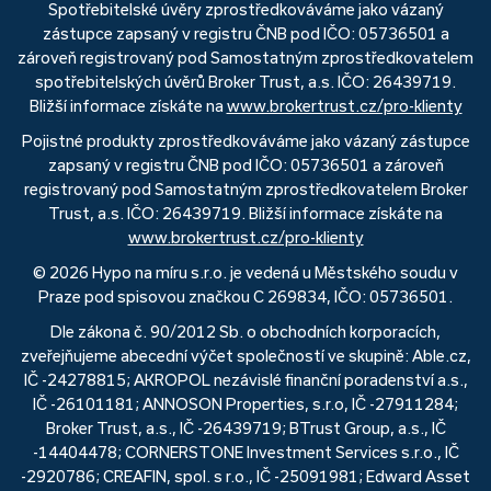
Spotřebitelské úvěry zprostředkováváme jako vázaný
zástupce zapsaný v registru ČNB pod IČO: 05736501 a
zároveň registrovaný pod Samostatným zprostředkovatelem
spotřebitelských úvěrů Broker Trust, a.s. IČO: 26439719.
Bližší informace získáte na
www.brokertrust.cz/pro-klienty
Pojistné produkty zprostředkováváme jako vázaný zástupce
zapsaný v registru ČNB pod IČO: 05736501 a zároveň
registrovaný pod Samostatným zprostředkovatelem Broker
Trust, a.s. IČO: 26439719. Bližší informace získáte na
www.brokertrust.cz/pro-klienty
© 2026 Hypo na míru s.r.o. je vedená u Městského soudu v
Praze pod spisovou značkou C 269834, IČO: 05736501.
Dle zákona č. 90/2012 Sb. o obchodních korporacích,
zveřejňujeme abecední výčet společností ve skupině: Able.cz,
IČ -24278815; AKROPOL nezávislé finanční poradenství a.s.,
IČ -26101181; ANNOSON Properties, s.r.o, IČ -27911284;
Broker Trust, a.s., IČ -26439719; BTrust Group, a.s., IČ
-14404478; CORNERSTONE Investment Services s.r.o., IČ
-2920786; CREAFIN, spol. s r.o., IČ -25091981; Edward Asset