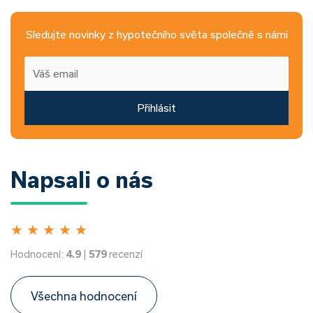
Sledujte novinky z hypotečního světa společně s námi
Přihlásit
Napsali o nás
★
★
★
★
★
Hodnocení:
4.9
|
579
recenzí
Všechna hodnocení