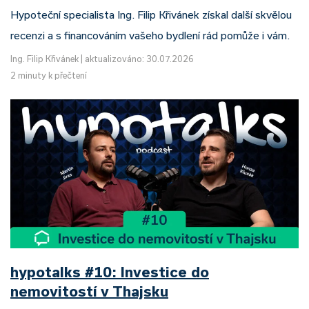
Hypoteční specialista Ing. Filip Křivánek získal další skvělou
recenzi a s financováním vašeho bydlení rád pomůže i vám.
Ing. Filip Křivánek
|
aktualizováno: 30.07.2026
2 minuty k přečtení
hypotalks #10: Investice do
nemovitostí v Thajsku