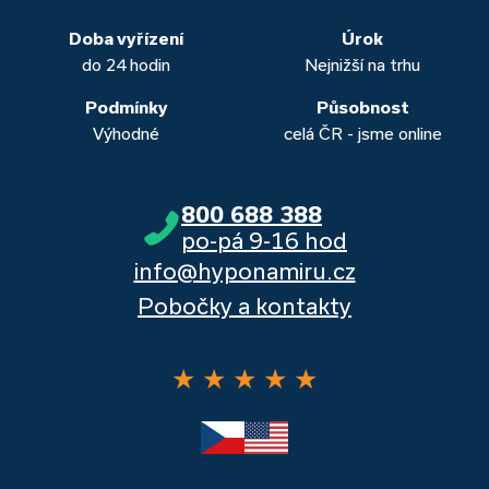
obou případech najdou výhodné řešení, které “utáhnete”.
Dalšími kvalitními proklientskými bankami jsou Komerční
banka, Moneta a Raiffeisenbank.
Doba vyřízení
Úrok
do 24 hodin
Nejnižší na trhu
Podmínky
Působnost
Výhodné
celá ČR - jsme online
800 688 388
po-pá 9-16 hod
info@hyponamiru.cz
Pobočky a kontakty
★
★
★
★
★