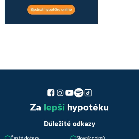
Za
lepší
hypotéku
Důležité odkazy
Časté dotazy
Slovník pojmů