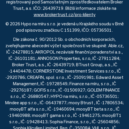
registrovaný pod Samostatným zprostředkovatelem Broker
Trust, a.s. IČO: 26439719. Bližší informace získáte na
www.brokertrust.cz/pro-klienty
© 2026 Hypo na míru s.r.o. je vedená u Krajského soudu v Brně
pod spisovou značkou C 151399, IČO: 05736501.
Dle zákona č. 90/2012 Sb. o obchodních korporacích,
zveřejňujeme abecední výčet společností ve skupině: Able.cz,
IČ -24278815; AKROPOL nezávislé finanční poradenství a.s.,
IČ -26101181; ANNOSON Properties, s.r.o, IČ -27911284;
Broker Trust, a.s., IČ -26439719; BTrust Group, a.s., IČ
-14404478; CORNERSTONE Investment Services s.r.o., IČ
-2920786; CREAFIN, spol. s r.o., IČ -25091981; Edward Asset
Management, IČ -19728549; Finance na míru, s.r.o., IČ
-29276187; GOFIS s.r.o., IČ -01506927; GOLEM FINANCE
s.r.o., IČ -26880547; HYPO na míru, s.r.o., IČ -05736501;
Mindee app s.r.o., IČ -06437877; mooy Btrust , IČ -17806534;
mooyBT alfa s.r.o., IČ -19460694; mooyBT beta s.r.o., IČ
-19460988; mooyBT gama s.r.o., IČ -19461275; mooyBT1
s.r.o., IČ -19428413; Sophia Finance, s.r.o., IČ -25604856;
Sophia Kilcullen Limited, Reg. Č -350084; VHI, s.r.o., IČ