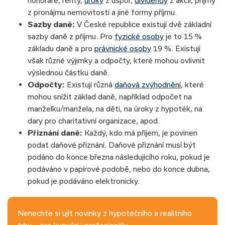
z pronájmu nemovitostí a jiné formy příjmu.
Sazby daně:
V České republice existují dvě základní
sazby daně z příjmu. Pro
fyzické osoby
je to 15 %
základu daně a pro
právnické osoby
19 %. Existují
však různé výjimky a odpočty, které mohou ovlivnit
výslednou částku daně.
Odpočty:
Existují různá
daňová zvýhodnění
, které
mohou snížit základ daně, například odpočet na
manželku/manžela, na děti, na úroky z hypoték, na
dary pro charitativní organizace, apod.
Přiznání daně:
Každý, kdo má příjem, je povinen
podat daňové přiznání. Daňové přiznání musí být
podáno do konce března následujícího roku, pokud je
podáváno v papírové podobě, nebo do konce dubna,
pokud je podáváno elektronicky.
Nenechte si ujít novinky z hypotečního a realitního
trhu – pro kupující i profesionály.