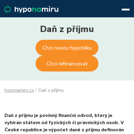
Hypotéky
Životní pojištění
Pojištění nemovitosti
Daň z příjmu
Články
O nás
Chci novou hypotéku
800 688 388
9−16 hod.
Přihlásit
Chci refinancovat
hyponamiru.cz
/
Daň z příjmu
Daň z příjmu je povinný finanční odvod, který je
vybírán státem od fyzických či právnických osob. V
České republice je výpočet daně z příjmu definován