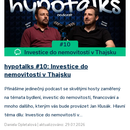
hypotalks #10: Investice do
nemovitostí v Thajsku
Přinášíme jedinečný podcast se skvělými hosty zaměřený
na témata bydlení, investic do nemovitostí, financování a
mnoho dalšího, kterým vás bude provázet Jan Klusák. Hlavní
téma dílu: Investice do nemovitostí v…
Daniela Opletalová
|
aktualizováno: 29.07.2026