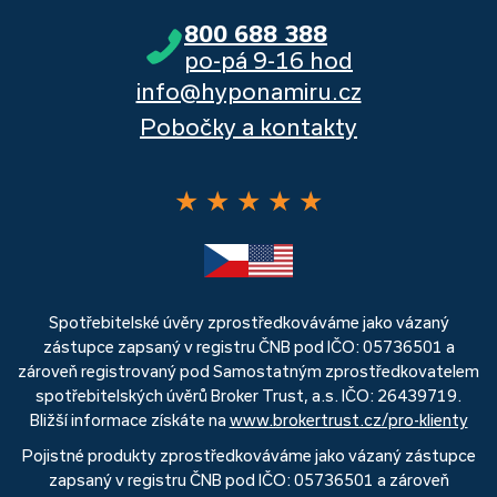
800 688 388
po-pá 9-16 hod
info@hyponamiru.cz
Pobočky a kontakty
★
★
★
★
★
Spotřebitelské úvěry zprostředkováváme jako vázaný
zástupce zapsaný v registru ČNB pod IČO: 05736501 a
zároveň registrovaný pod Samostatným zprostředkovatelem
spotřebitelských úvěrů Broker Trust, a.s. IČO: 26439719.
Bližší informace získáte na
www.brokertrust.cz/pro-klienty
Pojistné produkty zprostředkováváme jako vázaný zástupce
zapsaný v registru ČNB pod IČO: 05736501 a zároveň