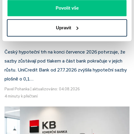
Povolit vše
UniCredit Bank od 27.7.2026 zdražuje
hypotéky, zatímco Raiffeisenbank
Upravit
prodloužila slevu do 6.9.2026
Český hypoteční trh na konci července 2026 potvrzuje, že
sazby zůstávají pod tlakem a část bank pokračuje v jejich
růstu. UniCredit Bank od 27.7.2026 zvýšila hypoteční sazby
plošně o 0,1…
Pavel Pohanka
|
aktualizováno: 04.08.2026
4 minuty k přečtení