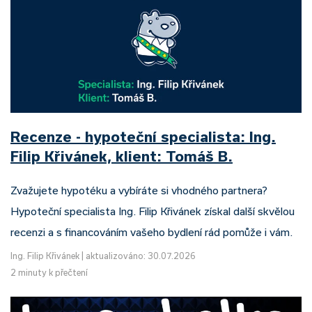
Recenze - hypoteční specialista: Ing.
Filip Křivánek, klient: Tomáš B.
Zvažujete hypotéku a vybíráte si vhodného partnera?
Hypoteční specialista Ing. Filip Křivánek získal další skvělou
recenzi a s financováním vašeho bydlení rád pomůže i vám.
Ing. Filip Křivánek
|
aktualizováno: 30.07.2026
2 minuty k přečtení