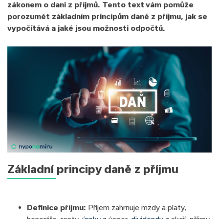
zákonem o dani z příjmů. Tento text vám pomůže
porozumět základním principům daně z příjmu, jak se
vypočítává a jaké jsou možnosti odpočtů.
Základní principy daně z příjmu
Definice příjmu:
Příjem zahrnuje mzdy a platy,
honoráře, renty,
úroky
z úspor,
dividendy
z akcií, příjmy