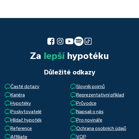
Za
lepší
hypotéku
Důležité odkazy
Časté dotazy
Slovník pojmů
Kariéra
Reprezentativní příklad
Hypotéky
Průvodce
Poskytovatelé
Napsali o nás
Hlídač hypoték
Pro novináře
Reference
Ochrana osobních údajů
Affiliate
VOP