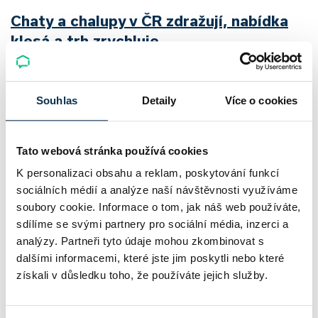
Chaty a chalupy v ČR zdražují, nabídka
klesá a trh zrychluje
Český trh rekreačních nemovitostí letos ukazuje nečekanou
odolnost. Chaty a chalupy podle čerstvých dat za poslední
Souhlas
Detaily
Více o cookies
2 roky zdražily o 21,8 %, zároveň ale výrazně ubylo nabídek
a prodejní tempo…
Tato webová stránka používá cookies
Pavel Pohanka
|
aktualizováno: 04.08.2026
K personalizaci obsahu a reklam, poskytování funkcí
sociálních médií a analýze naší návštěvnosti využíváme
soubory cookie. Informace o tom, jak náš web používáte,
sdílíme se svými partnery pro sociální média, inzerci a
analýzy. Partneři tyto údaje mohou zkombinovat s
dalšími informacemi, které jste jim poskytli nebo které
získali v důsledku toho, že používáte jejich služby.