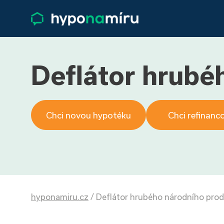
Deflátor hrubé
Chci novou hypotéku
Chci refinanc
hyponamiru.cz
/
Deflátor hrubého národního pro