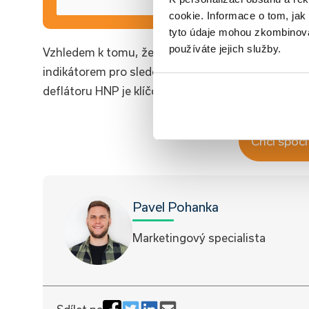
cookie. Informace o tom, jak
tyto údaje mohou zkombinovat
používáte jejich služby.
Vzhledem k tomu, že deflátor HNP zahrnuje širok
indikátorem pro sledování dlouhodobých trendů v
deflátoru HNP je klíčová pro rozhodování o hospod
Chci spočí
Pavel Pohanka
Marketingový specialista