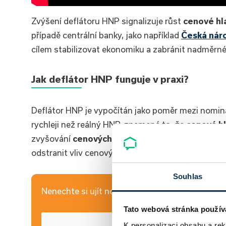
Zvýšení deflátoru HNP signalizuje růst
cenové hl
případě centrální banky, jako například
Česká nár
cílem stabilizovat ekonomiku a zabránit nadměrné 
Jak deflátor HNP funguje v praxi?
Deflátor HNP je vypočítán jako poměr mezi nomin
rychleji než reálný HNP, znamená to, že
cenová h
zvyšování
cenových tlaků
v důsledku vyšší popt
odstranit vliv cenových změn a poskytuje reálný 
Souhlas
Nenechte si ujít novinky z hypotečního a realitní
Tato webová stránka použív
K personalizaci obsahu a re