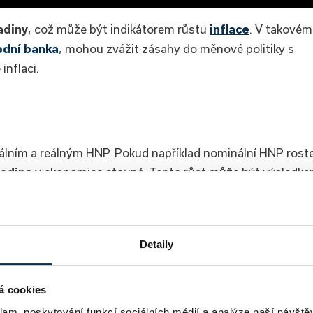
adiny
, což může být indikátorem růstu
inflace
. V takovém
odní banka
, mohou zvážit zásahy do měnové politiky s
inflaci.
álním a reálným HNP. Pokud například nominální HNP rost
ladina
v ekonomice stoupá. Tento růst může být výsledk
ávky nebo omezení nabídky.
Deflátor
tedy umožňuje
obraz o výkonnosti ekonomiky.
Detaily
ho trhu – pro kupující i profesionály.
á cookies
Přihlásit
klam, poskytování funkcí sociálních médií a analýze naší návšt