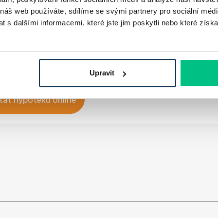
 náš web používáte, sdílíme se svými partnery pro sociální média
 s dalšími informacemi, které jste jim poskytli nebo které získa
é spektrum ekonomických činností, je také vhodným
 oblasti
makroekonomického růstu
. Správná interpretac
ářské politice a predikci budoucího vývoje ekonomiky.
Upravit
tat hypotéku online