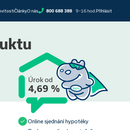
9−16 hod.
ovitosti
Články
O nás
800 688 388
Přihlásit
duktu
Úrok od
4,69 %
Online sjednání hypotéky