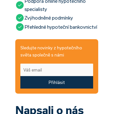
Podpora online hypotečního
specialisty
Zvýhodněné podmínky
Přehledné hypoteční bankovnictví
Sledujte novinky z hypotečního
světa společně s námi
Přihlásit
Napsali o nás