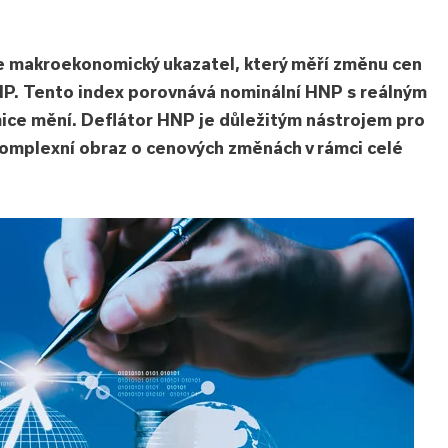
e makroekonomický ukazatel, který měří změnu cen
NP. Tento index porovnává nominální HNP s reálným
mice mění. Deflátor HNP je důležitým nástrojem pro
komplexní obraz o cenových změnách v rámci celé