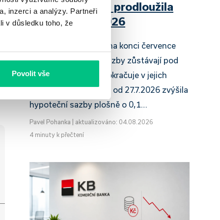
Raiffeisenbank prodloužila
, inzerci a analýzy. Partneři
slevu do 6.9.2026
li v důsledku toho, že
Český hypoteční trh na konci července
e
2026 potvrzuje, že sazby zůstávají pod
Povolit vše
tlakem a část bank pokračuje v jejich
růstu. UniCredit Bank od 27.7.2026 zvýšila
hypoteční sazby plošně o 0,1…
Pavel Pohanka
|
aktualizováno: 04.08.2026
4 minuty k přečtení