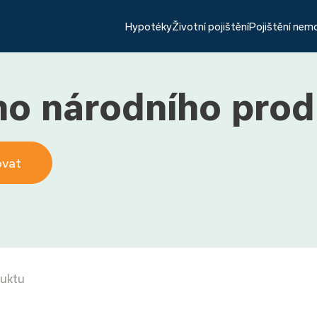
Hypotéky
Životní pojištění
Pojištění nem
ho národního pro
ovat
duktu