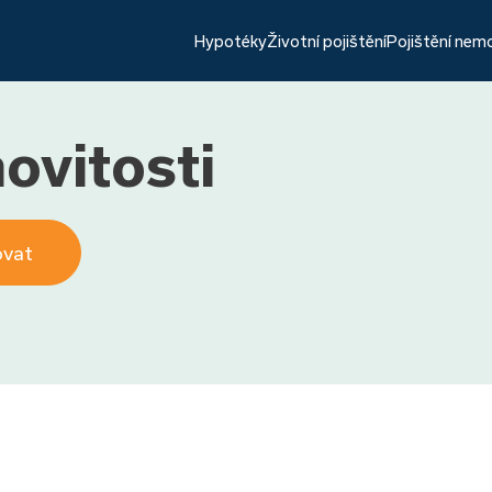
Hypotéky
Životní pojištění
Pojištění nem
ovitosti
ovat