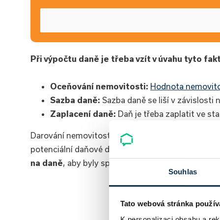
Při výpočtu daně je třeba vzít v úvahu tyto fak
Oceňování nemovitosti:
Hodnota nemovito
Sazba daně:
Sazba daně se liší v závislost
Zaplacení daně:
Daň je třeba zaplatit ve s
Darování nemovitosti může být efektivním způsobe
potenciální daňové důsledky. Před darováním nem
na daně
, aby byly splněny všechny daňové povinn
Souhlas
Chci spočí
Tato webová stránka použív
K personalizaci obsahu a re