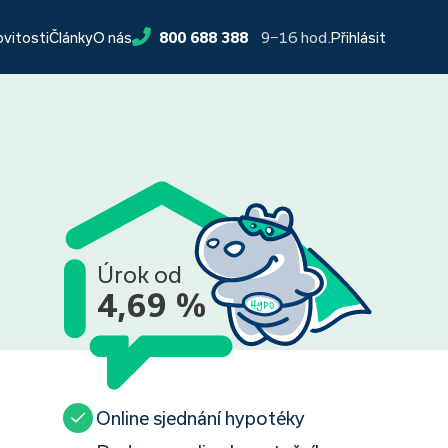
9−16 hod.
ovitosti
Články
O nás
800 688 388
Přihlásit
Úrok od
4,69 %
Online sjednání hypotéky