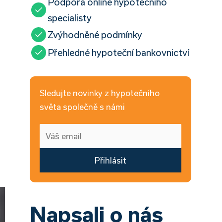
Podpora online hypotečního
specialisty
Zvýhodněné podmínky
Přehledné hypoteční bankovnictví
Sledujte novinky z hypotečního
světa společně s námi
Přihlásit
Napsali o nás