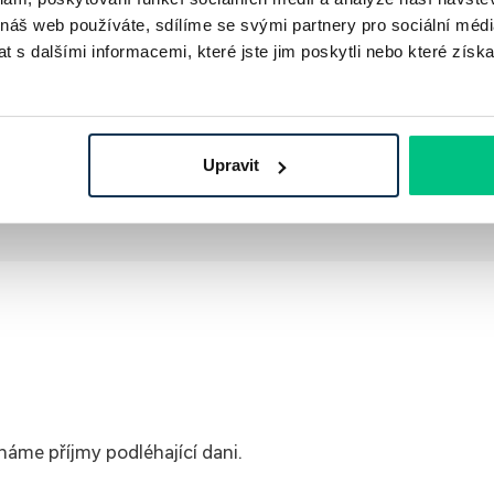
 náš web používáte, sdílíme se svými partnery pro sociální média
 s dalšími informacemi, které jste jim poskytli nebo které získa
a, která vlnami online marketingu proplouvá už od roku 2018.
rojektech.
Upravit
áme příjmy podléhající dani.