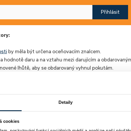
Přihlásit
tory:
sti
by měla být určena oceňovacím znalcem.
i na hodnotě daru a na vztahu mezi darujícím a obdarovaný
tanovené lhůtě, aby se obdarovaný vyhnul pokutám.
m, jak převést majetek, ale je třeba vzít v úvahu
ovitosti
doporučujeme vše konzultovat s odborníkem
osti.
Detaily
tat hypotéku online
á cookies
klam, poskytování funkcí sociálních médií a analýze naší návšt