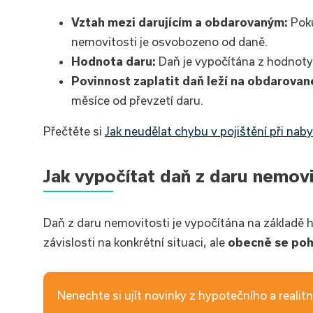
Vztah mezi darujícím a obdarovaným:
Pok
nemovitosti je osvobozeno od daně.
Hodnota daru:
Daň je vypočítána z hodnoty
Povinnost zaplatit daň leží na obdarova
měsíce od převzetí daru.
Přečtěte si
Jak neudělat chybu v pojištění při nab
Jak vypočítat daň z daru nemovi
Daň z daru nemovitosti je vypočítána na základě 
závislosti na konkrétní situaci, ale
obecně se poh
Nenechte si ujít novinky z hypotečního a realitní