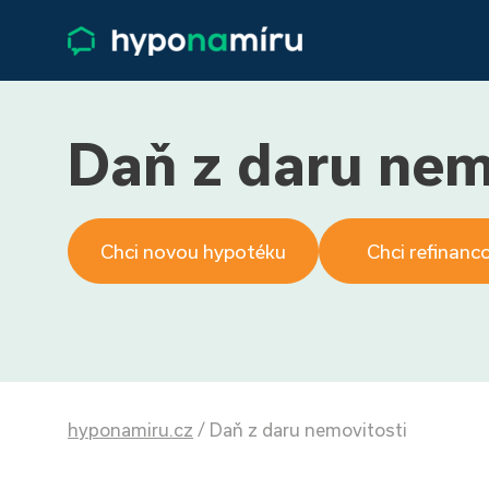
Daň z daru nem
Chci novou hypotéku
Chci refinanc
hyponamiru.cz
/
Daň z daru nemovitosti