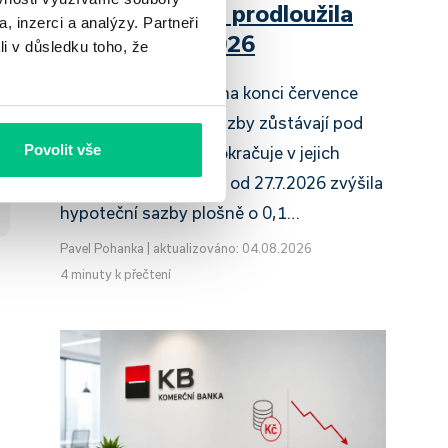
Raiffeisenbank prodloužila
, inzerci a analýzy. Partneři
slevu do 6.9.2026
li v důsledku toho, že
Český hypoteční trh na konci července
2026 potvrzuje, že sazby zůstávají pod
Povolit vše
tlakem a část bank pokračuje v jejich
růstu. UniCredit Bank od 27.7.2026 zvýšila
hypoteční sazby plošně o 0,1…
Pavel Pohanka
|
aktualizováno: 04.08.2026
4 minuty k přečtení