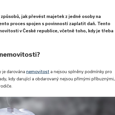
 způsobů, jak převést majetek z jedné osoby na
tento proces spojen s povinností zaplatit daň. Tento
ovitosti v České republice, včetně toho, kdy je třeba
 nemovitosti?
y je darována
nemovitost
a nejsou splněny podmínky pro
ady, kdy darující a obdarovaný nejsou přímými příbuznými,
rodiče.