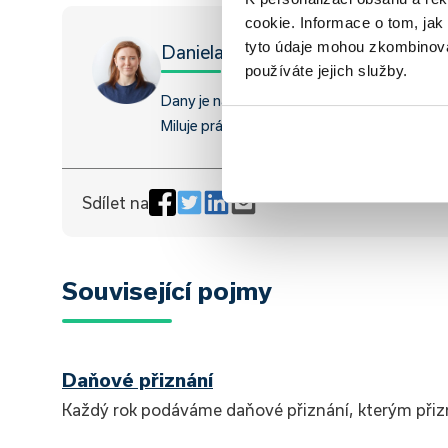
cookie. Informace o tom, jak
tyto údaje mohou zkombinovat
Daniela Opletalová
používáte jejich služby.
Dany je naše grafička a content specialistk
Miluje práci v kolektivu a na smysluplných p
Sdílet na
Související pojmy
Daňové přiznání
Každý rok podáváme daňové přiznání, kterým přizn