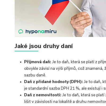
Jaké jsou d
ruhy daní
Příjmová daň:
Je to daň, která se platí z př
obvykle závisí na výši příjmů, což znamená, ž
sazbu daně.
Daň z přidané hodnoty (DPH):
Je to daň, k
je standardní sazba DPH 21 %, ale existují i
Daň z nemovitostí:
Je to daň, která se platí
lišit v závislosti na lokalitě a druhu nemovitos