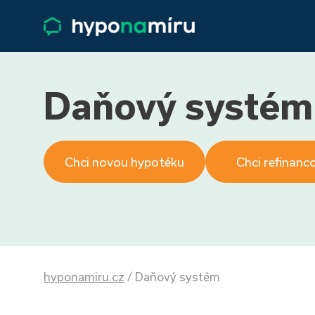
Daňový systém
Chci novou hypotéku
Chci refinanc
hyponamiru.cz
/
Daňový systém