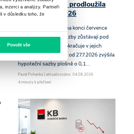
Raiffeisenbank prodloužila
, inzerci a analýzy. Partneři
slevu do 6.9.2026
li v důsledku toho, že
Český hypoteční trh na konci července
2026 potvrzuje, že sazby zůstávají pod
Povolit vše
tlakem a část bank pokračuje v jejich
růstu. UniCredit Bank od 27.7.2026 zvýšila
hypoteční sazby plošně o 0,1…
Pavel Pohanka
|
aktualizováno: 04.08.2026
4 minuty k přečtení
a