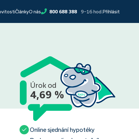
9−16 hod.
ovitosti
Články
O nás
800 688 388
Přihlásit
Úrok od
4,69 %
Online sjednání hypotéky