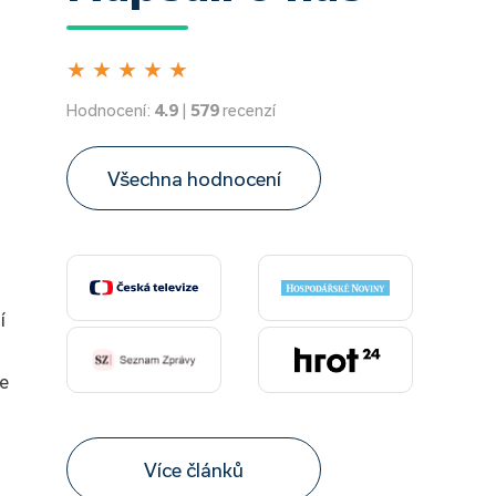
★
★
★
★
★
Hodnocení:
4.9
|
579
recenzí
Všechna hodnocení
í
ce
Více článků