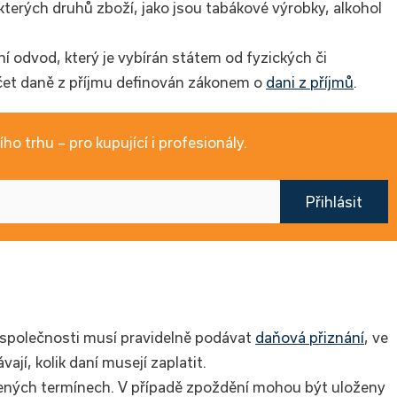
ěkterých druhů zboží, jako jsou tabákové výrobky, alkohol
ní odvod, který je vybírán státem od fyzických či
očet daně z příjmu definován zákonem o
dani z příjmů
.
ho trhu – pro kupující i profesionály.
Přihlásit
 společnosti musí pravidelně podávat
daňová přiznání
, ve
ají, kolik daní musejí zaplatit.
ených termínech. V případě zpoždění mohou být uloženy