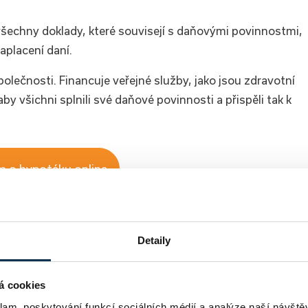
šechny doklady, které souvisejí s daňovými povinnostmi,
aplacení daní.
lečnosti. Financuje veřejné služby, jako jsou zdravotní
aby všichni splnili své daňové povinnosti a přispěli tak k
 o hypotéku online
Detaily
a, která vlnami online marketingu proplouvá už od roku 2018.
rojektech.
á cookies
klam, poskytování funkcí sociálních médií a analýze naší návšt