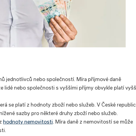
íjmů jednotlivců nebo společností. Míra příjmové daně
e lidé nebo společnosti s vyššími příjmy obvykle platí vyšš
terá se platí z hodnoty zboží nebo služeb. V České republi
 snížené sazby pro některé druhy zboží nebo služeb.
 z
hodnoty nemovitosti
. Míra daně z nemovitostí se může
ti.