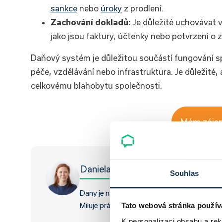
sankce
nebo
úroky
z prodlení.
Zachování dokladů:
Je důležité uchovávat v
jako jsou faktury, účtenky nebo potvrzení o z
Daňový systém je důležitou součástí fungování spo
péče, vzdělávání nebo infrastruktura. Je důležité, 
celkovému blahobytu společnosti.
Mám zájem
Daniela Opletalová
Souhlas
Dany je naše grafička a content specialistk
Miluje práci v kolektivu a na smysluplných p
Tato webová stránka použív
K personalizaci obsahu a re