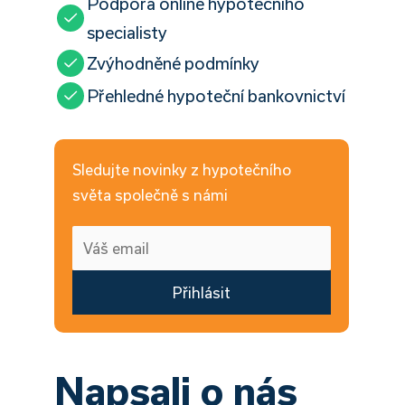
Podpora online hypotečního
specialisty
Zvýhodněné podmínky
Přehledné hypoteční bankovnictví
Sledujte novinky z hypotečního
světa společně s námi
Přihlásit
Napsali o nás