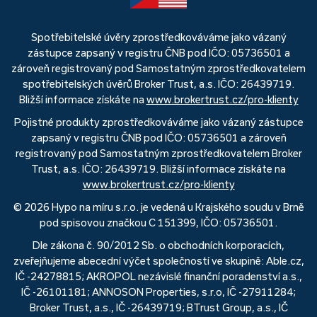
Spotřebitelské úvěry zprostředkováváme jako vázaný
zástupce zapsaný v registru ČNB pod IČO: 05736501 a
zároveň registrovaný pod Samostatným zprostředkovatelem
spotřebitelských úvěrů Broker Trust, a.s. IČO: 26439719.
Bližší informace získáte na
www.brokertrust.cz/pro-klienty
Pojistné produkty zprostředkováváme jako vázaný zástupce
zapsaný v registru ČNB pod IČO: 05736501 a zároveň
registrovaný pod Samostatným zprostředkovatelem Broker
Trust, a.s. IČO: 26439719. Bližší informace získáte na
www.brokertrust.cz/pro-klienty
© 2026 Hypo na míru s.r.o. je vedená u Krajského soudu v Brně
pod spisovou značkou C 151399, IČO: 05736501.
Dle zákona č. 90/2012 Sb. o obchodních korporacích,
zveřejňujeme abecední výčet společností ve skupině: Able.cz,
IČ -24278815; AKROPOL nezávislé finanční poradenství a.s.,
IČ -26101181; ANNOSON Properties, s.r.o, IČ -27911284;
Broker Trust, a.s., IČ -26439719; BTrust Group, a.s., IČ