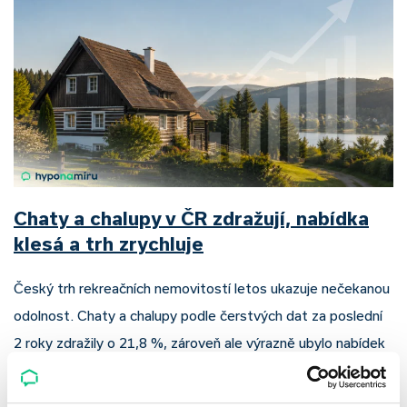
Chaty a chalupy v ČR zdražují, nabídka
klesá a trh zrychluje
Český trh rekreačních nemovitostí letos ukazuje nečekanou
odolnost. Chaty a chalupy podle čerstvých dat za poslední
2 roky zdražily o 21,8 %, zároveň ale výrazně ubylo nabídek
a prodejní tempo…
Pavel Pohanka
|
aktualizováno: 04.08.2026