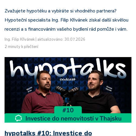
Zvažujete hypotéku a vybíráte si vhodného partnera?
Hypoteční specialista Ing. Filip Křivánek získal další skvělou
recenzi a s financováním vašeho bydlení rád pomůže i vám.
Ing. Filip Křivánek
|
aktualizováno: 30.07.2026
2 minuty k přečtení
hypotalks #10: Investice do