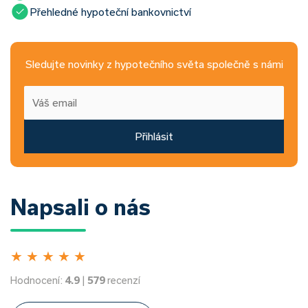
Přehledné hypoteční bankovnictví
Sledujte novinky z hypotečního světa společně s námi
Přihlásit
Napsali o nás
★
★
★
★
★
Hodnocení:
4.9
|
579
recenzí