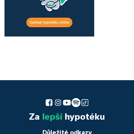
Za
lepší
hypotéku
Důležité odkazy