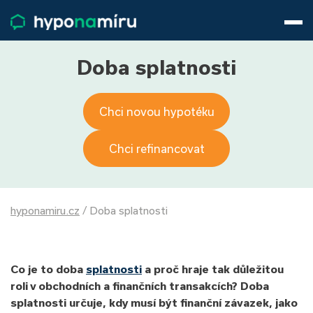
Hypotéky
Životní pojištění
Pojištění nemovitosti
Doba splatnosti
Články
O nás
Chci novou hypotéku
800 688 388
9−16 hod.
Přihlásit
Chci refinancovat
hyponamiru.cz
/
Doba splatnosti
Co je to doba
splatnosti
a proč hraje tak důležitou
roli v obchodních a finančních transakcích? Doba
splatnosti určuje, kdy musí být finanční závazek, jako