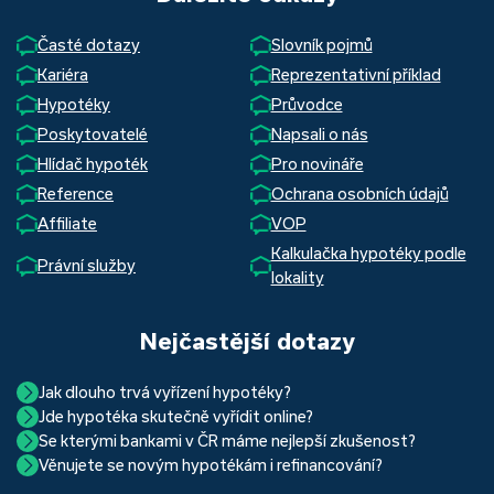
Časté dotazy
Slovník pojmů
Kariéra
Reprezentativní příklad
Hypotéky
Průvodce
Poskytovatelé
Napsali o nás
Hlídač hypoték
Pro novináře
Reference
Ochrana osobních údajů
Affiliate
VOP
Kalkulačka hypotéky podle
Právní služby
lokality
Nejčastější dotazy
Jak dlouho trvá vyřízení hypotéky?
Jde hypotéka skutečně vyřídit online?
Hypotéka se dá zvládnout za měsíc i za tři. Nejčastěji její
Se kterými bankami v ČR máme nejlepší zkušenost?
Ano, skutečně jde. Díky moderním technologiím, které
uzavření trvá okolo 2 měsíců. Důvodem je především
Věnujete se novým hypotékám i refinancování?
Nejvíce proklientská je určitě Hypoteční banka. Svou
používáme, již do banky při vyřizování hypotéky skutečně
schvalovací proces na straně bank. Existuje však řada cest,
Ano, věnujeme se jak novým hypotékám, tak
refinancování
rychlostí vyřizování požadavků, kvalitou servisu, nabídkou