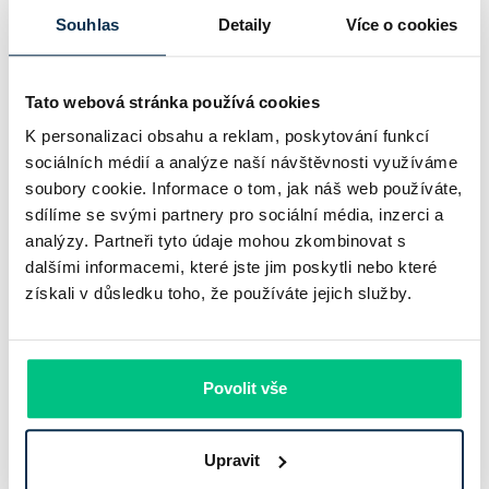
Souhlas
Detaily
Více o cookies
Tato webová stránka používá cookies
K personalizaci obsahu a reklam, poskytování funkcí
sociálních médií a analýze naší návštěvnosti využíváme
soubory cookie. Informace o tom, jak náš web používáte,
sdílíme se svými partnery pro sociální média, inzerci a
analýzy. Partneři tyto údaje mohou zkombinovat s
dalšími informacemi, které jste jim poskytli nebo které
získali v důsledku toho, že používáte jejich služby.
UniCredit Bank od 27.7.2026 zdražuje
hypotéky, zatímco Raiffeisenbank
prodloužila slevu do 6.9.2026
Povolit vše
Český hypoteční trh na konci července 2026 potvrzuje, že
sazby zůstávají pod tlakem a část bank pokračuje v jejich
Upravit
růstu. UniCredit Bank od 27.7.2026 zvýšila hypoteční sazby