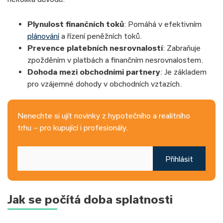
Plynulost finančních toků
: Pomáhá v efektivním
plánování
a řízení peněžních toků.
Prevence platebních nesrovnalostí
: Zabraňuje
zpožděním v platbách a finančním nesrovnalostem.
Dohoda mezi obchodními partnery
: Je základem
pro vzájemné dohody v obchodních vztazích.
Nenechte si ujít novinky z hypotečního a realitního
trhu – pro kupující i profesionály.
Přihlásit
Jak se počítá doba splatnosti