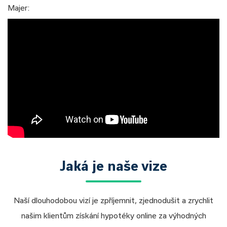
Majer:
Jaká je naše vize
Naší dlouhodobou vizí je zpříjemnit, zjednodušit a zrychlit
našim klientům získání hypotéky online za výhodných