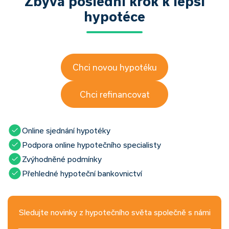
Zbývá poslední krok k lepší
hypotéce
Chci novou hypotéku
Chci refinancovat
Online sjednání hypotéky
Podpora online hypotečního specialisty
Zvýhodněné podmínky
Přehledné hypoteční bankovnictví
Sledujte novinky z hypotečního světa společně s námi