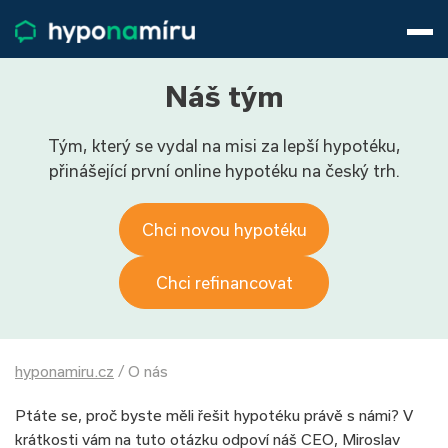
Hypotéky
Životní pojištění
Pojištění nemovitosti
Náš tým
Články
Tým, který se vydal na misi za lepší hypotéku,
O nás
přinášející první online hypotéku na český trh.
800 688 388
9−16 hod.
Přihlásit
Chci novou hypotéku
Chci refinancovat
hyponamiru.cz
/
O nás
Ptáte se, proč byste měli řešit hypotéku právě s námi? V
krátkosti vám na tuto otázku odpoví náš CEO, Miroslav