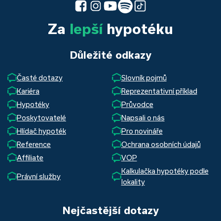
Za
lepší
hypotéku
Důležité odkazy
Časté dotazy
Slovník pojmů
Kariéra
Reprezentativní příklad
Hypotéky
Průvodce
Poskytovatelé
Napsali o nás
Hlídač hypoték
Pro novináře
Reference
Ochrana osobních údajů
Affiliate
VOP
Kalkulačka hypotéky podle
Právní služby
lokality
Nejčastější dotazy