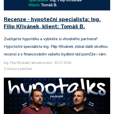
Recenze - hypoteční specialista: Ing.
Filip Křivánek, klient: Tomáš B.
Zvažujete hypotéku a vybíráte si vhodného partnera?
Hypoteční specialista Ing. Filip Křivánek získal další skvělou
recenzi a s financováním vašeho bydlení rád pomůže i vám.
Ing. Filip Křivánek
|
aktualizováno: 30.07.2026
2 minuty k přečtení