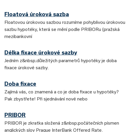
Floatová úroková sazba
Floatovou úrokovou sazbou rozumíme pohyblivou úrokovou
sazbu hypotéky, která se mění podle PRIBORu (pražská
mezibankovní
Délka fixace úrokové sazby
Jedním z&nbsp;důležitých parametrů hypotéky je doba
fixace úrokové sazby.
Doba fixace
Zajímá vás, co znamená a co je doba fixace u hypotéky?
Pak zbystřete! Při sjednávání nové nebo
PRIBOR
PRIBOR je zkratka složená z&nbsp;počátečních písmen
anglických slov Prague InterBank Offered Rate.