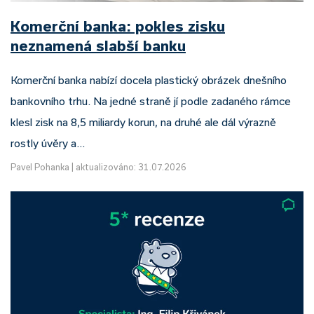
Komerční banka: pokles zisku
neznamená slabší banku
Komerční banka nabízí docela plastický obrázek dnešního
bankovního trhu. Na jedné straně jí podle zadaného rámce
klesl zisk na 8,5 miliardy korun, na druhé ale dál výrazně
rostly úvěry a…
Pavel Pohanka
|
aktualizováno: 31.07.2026