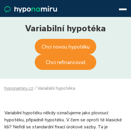
Hypotéky
Životní pojištění
Pojištění nemovitosti
Variabilní hypotéka
Články
O nás
Chci novou hypotéku
800 688 388
9−16 hod.
Přihlásit
Chci refinancovat
hyponamiru.cz
/
Variabilní hypotéka
Variabilní hypotéku někdy označujeme jako plovoucí
hypotéku, případně hypotéku. V čem se oproti té klasické
liší? Neřídí se standardní fixací úrokové sazby. Ta je