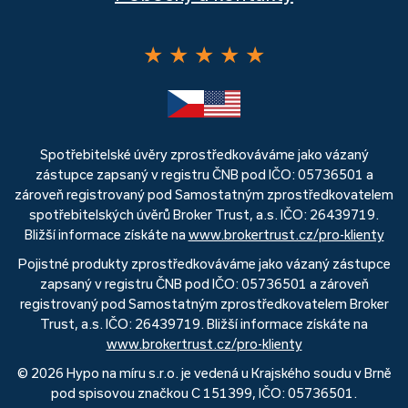
★
★
★
★
★
Spotřebitelské úvěry zprostředkováváme jako vázaný
zástupce zapsaný v registru ČNB pod IČO: 05736501 a
zároveň registrovaný pod Samostatným zprostředkovatelem
spotřebitelských úvěrů Broker Trust, a.s. IČO: 26439719.
Bližší informace získáte na
www.brokertrust.cz/pro-klienty
Pojistné produkty zprostředkováváme jako vázaný zástupce
zapsaný v registru ČNB pod IČO: 05736501 a zároveň
registrovaný pod Samostatným zprostředkovatelem Broker
Trust, a.s. IČO: 26439719. Bližší informace získáte na
www.brokertrust.cz/pro-klienty
© 2026 Hypo na míru s.r.o. je vedená u Krajského soudu v Brně
pod spisovou značkou C 151399, IČO: 05736501.