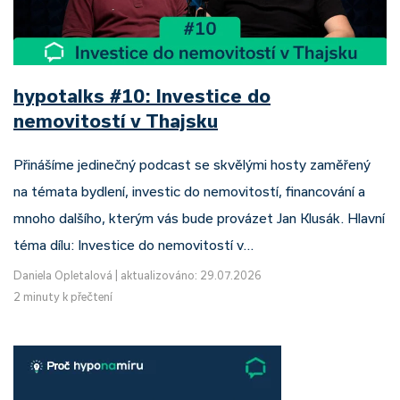
hypotalks #10: Investice do
nemovitostí v Thajsku
Přinášíme jedinečný podcast se skvělými hosty zaměřený
na témata bydlení, investic do nemovitostí, financování a
mnoho dalšího, kterým vás bude provázet Jan Klusák. Hlavní
téma dílu: Investice do nemovitostí v…
Daniela Opletalová
|
aktualizováno: 29.07.2026
2 minuty k přečtení