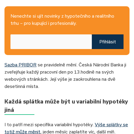
Nenechte si ujít novinky z hypotečního a realitního
trhu – pro kupující i profesionály.
Přihlásit
Sazba PRIBOR
se pravidelně mění. Česká Národní Banka ji
zveřejňuje každý pracovní den po 13.hodině na svých
webových stránkách. Její výše je zaokrouhlena na dvě
desetinná místa.
Každá splátka může být u variabilní hypotéky
jiná
I to patří mezi specifika variabilní hypotéky.
Výše splátky se
totiž může měnit
, jeden měsíc zaplatíte víc, další míň.