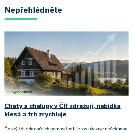
Nepřehlédněte
Chaty a chalupy v ČR zdražují, nabídka
klesá a trh zrychluje
Český trh rekreačních nemovitostí letos ukazuje nečekanou