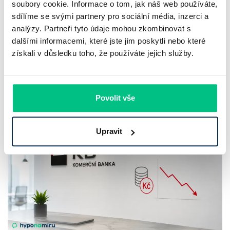
prodloužila slevu do 6.9.2026
soubory cookie. Informace o tom, jak náš web používáte,
sdílíme se svými partnery pro sociální média, inzerci a
Český hypoteční trh na konci července 2026 potvrzuje, že
analýzy. Partneři tyto údaje mohou zkombinovat s
dalšími informacemi, které jste jim poskytli nebo které
sazby zůstávají pod tlakem a část bank pokračuje v jejich
získali v důsledku toho, že používáte jejich služby.
růstu. UniCredit Bank od 27.7.2026 zvýšila hypoteční sazby
plošně o 0,1…
Pavel Pohanka
|
aktualizováno: 04.08.2026
Povolit vše
4 minuty k přečtení
Upravit