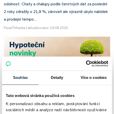
odolnost. Chaty a chalupy podle čerstvých dat za poslední
2 roky zdražily o 21,8 %, zároveň ale výrazně ubylo nabídek
a prodejní tempo…
Pavel Pohanka
|
aktualizováno: 04.08.2026
Souhlas
Detaily
Více o cookies
Tato webová stránka používá cookies
UniCredit Bank od 27.7.2026 zdražuje
K personalizaci obsahu a reklam, poskytování funkcí
hypotéky, zatímco Raiffeisenbank
sociálních médií a analýze naší návštěvnosti využíváme