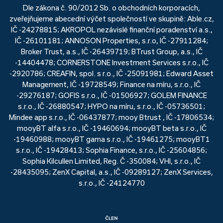
Dle zákona č. 90/2012 Sb. o obchodních korporacích,
zveřejňujeme abecední výčet společností ve skupině: Able.cz,
IČ -24278815; AKROPOL nezávislé finanční poradenství a.s.,
IČ -26101181; ANNOSON Properties, s.r.o, IČ -27911284;
Broker Trust, a.s., IČ -26439719; BTrust Group, a.s., IČ
-14404478; CORNERSTONE Investment Services s.r.o., IČ
-2920786; CREAFIN, spol. s r.o., IČ -25091981; Edward Asset
Management, IČ -19728549; Finance na míru, s.r.o., IČ
-29276187; GOFIS s.r.o., IČ -01506927; GOLEM FINANCE
s.r.o., IČ -26880547; HYPO na míru, s.r.o., IČ -05736501;
Mindee app s.r.o., IČ -06437877; mooy Btrust , IČ -17806534;
mooyBT alfa s.r.o., IČ -19460694; mooyBT beta s.r.o., IČ
-19460988; mooyBT gama s.r.o., IČ -19461275; mooyBT1
s.r.o., IČ -19428413; Sophia Finance, s.r.o., IČ -25604856;
Sophia Kilcullen Limited, Reg. Č -350084; VHI, s.r.o., IČ
-28435095; ZenX Capital, a.s., IČ -09289127; ZenX Services,
s.r.o., IČ -24124770