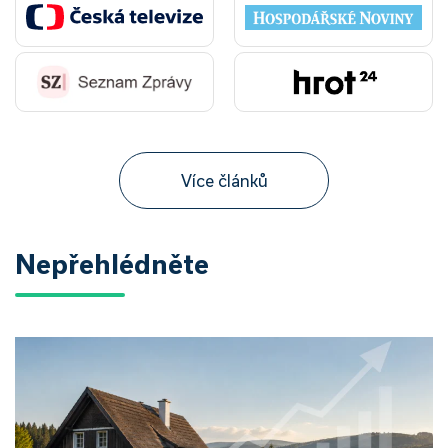
Více článků
Nepřehlédněte