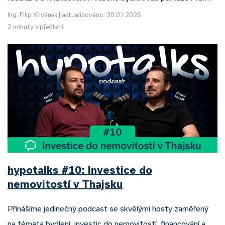
Ing. Filip Křivánek
|
aktualizováno: 30.07.2026
2 minuty k přečtení
hypotalks #10: Investice do
nemovitostí v Thajsku
Přinášíme jedinečný podcast se skvělými hosty zaměřený
na témata bydlení, investic do nemovitostí, financování a