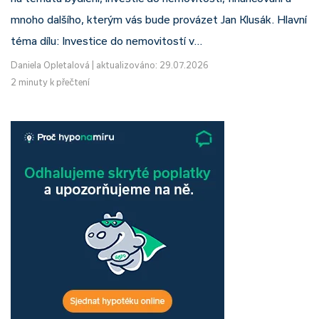
mnoho dalšího, kterým vás bude provázet Jan Klusák. Hlavní
téma dílu: Investice do nemovitostí v…
Daniela Opletalová
|
aktualizováno: 29.07.2026
2 minuty k přečtení