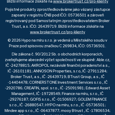
Bližší informace získáte na
www.brokertrust.cz/pro-klienty
Pojistné produkty zprostředkováváme jako vázaný zástupce
zapsaný v registru ČNB pod IČO: 05736501 a zároveň
registrovaný pod Samostatným zprostředkovatelem Broker
Trust, a.s. IČO: 26439719. Bližší informace získáte na
www.brokertrust.cz/pro-klienty
© 2026 Hypo na míru s.r.o. je vedená u Městského soudu v
Praze pod spisovou značkou C 269834, IČO: 05736501.
Dle zákona č. 90/2012 Sb. o obchodních korporacích,
zveřejňujeme abecední výčet společností ve skupině: Able.cz,
IČ -24278815; AKROPOL nezávislé finanční poradenství a.s.,
IČ -26101181; ANNOSON Properties, s.r.o, IČ -27911284;
Broker Trust, a.s., IČ -26439719; BTrust Group, a.s., IČ
-14404478; CORNERSTONE Investment Services s.r.o., IČ
-2920786; CREAFIN, spol. s r.o., IČ -25091981; Edward Asset
Management, IČ -19728549; Finance na míru, s.r.o., IČ
-29276187; GOFIS s.r.o., IČ -01506927; GOLEM FINANCE
s.r.o., IČ -26880547; HYPO na míru, s.r.o., IČ -05736501;
Mindee app s.r.o., IČ -06437877; mooy Btrust , IČ -17806534;