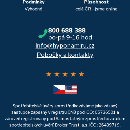
Podmínky
Působnost
Výhodné
celá ČR - jsme online
800 688 388
po-pá 9-16 hod
info@hyponamiru.cz
Pobočky a kontakty
★
★
★
★
★
Spotřebitelské úvěry zprostředkováváme jako vázaný
zástupce zapsaný v registru ČNB pod IČO: 05736501 a
zároveň registrovaný pod Samostatným zprostředkovatelem
spotřebitelských úvěrů Broker Trust, a.s. IČO: 26439719.