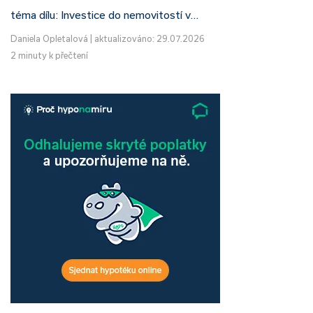
téma dílu: Investice do nemovitostí v…
Daniela Opletalová
|
aktualizováno: 29.07.2026
2 minuty k přečtení