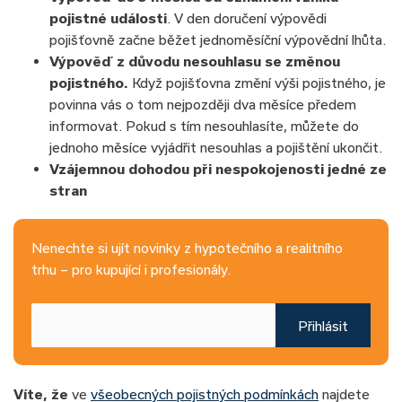
pojistné události
. V den doručení výpovědi
pojišťovně začne běžet jednoměsíční výpovědní lhůta.
Výpověď z důvodu nesouhlasu se změnou
pojistného.
Když pojišťovna změní výši pojistného, je
povinna vás o tom nejpozději dva měsíce předem
informovat. Pokud s tím nesouhlasíte, můžete do
jednoho měsíce vyjádřit nesouhlas a pojištění ukončit.
Vzájemnou dohodou při nespokojenosti jedné ze
stran
Nenechte si ujít novinky z hypotečního a realitního
trhu – pro kupující i profesionály.
Přihlásit
Víte, že
ve
všeobecných pojistných podmínkách
najdete