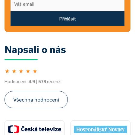
Přihlásit
Napsali o nás
★
★
★
★
★
Hodnocení:
4.9
|
579
recenzí
Všechna hodnocení