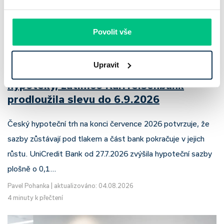
Povolit vše
Upravit
UniCredit Bank od 27.7.2026 zdražuje
hypotéky, zatímco Raiffeisenbank
prodloužila slevu do 6.9.2026
Český hypoteční trh na konci července 2026 potvrzuje, že
sazby zůstávají pod tlakem a část bank pokračuje v jejich
růstu. UniCredit Bank od 27.7.2026 zvýšila hypoteční sazby
plošně o 0,1…
Pavel Pohanka
|
aktualizováno: 04.08.2026
4 minuty k přečtení