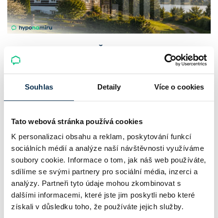
Chaty a chalupy v ČR zdražují, nabídka
klesá a trh zrychluje
Souhlas
Detaily
Více o cookies
Český trh rekreačních nemovitostí letos ukazuje nečekanou
odolnost. Chaty a chalupy podle čerstvých dat za poslední
2 roky zdražily o 21,8 %, zároveň ale výrazně ubylo nabídek
Tato webová stránka používá cookies
a prodejní tempo…
K personalizaci obsahu a reklam, poskytování funkcí
sociálních médií a analýze naší návštěvnosti využíváme
Pavel Pohanka
|
aktualizováno: 04.08.2026
soubory cookie. Informace o tom, jak náš web používáte,
sdílíme se svými partnery pro sociální média, inzerci a
analýzy. Partneři tyto údaje mohou zkombinovat s
dalšími informacemi, které jste jim poskytli nebo které
získali v důsledku toho, že používáte jejich služby.