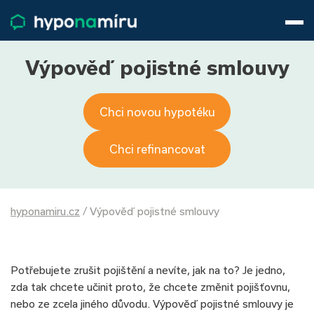
Hypotéky
Životní pojištění
Pojištění nemovitosti
Výpověď pojistné smlouvy
Články
O nás
Chci novou hypotéku
800 688 388
9−16 hod.
Přihlásit
Chci refinancovat
hyponamiru.cz
/
Výpověď pojistné smlouvy
Potřebujete zrušit pojištění a nevíte, jak na to? Je jedno,
zda tak chcete učinit proto, že chcete změnit pojišťovnu,
nebo ze zcela jiného důvodu. Výpověď pojistné smlouvy je