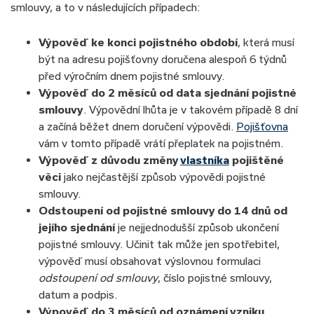
smlouvy, a to v následujících případech:
Výpověď ke konci pojistného období
, která musí
být na adresu pojišťovny doručena alespoň 6 týdnů
před výročním dnem pojistné smlouvy.
Výpověď do 2 měsíců od data sjednání pojistné
smlouvy
. Výpovědní lhůta je v takovém případě 8 dní
a začíná běžet dnem doručení výpovědi.
Pojišťovna
vám v tomto případě vrátí přeplatek na pojistném.
Výpověď z důvodu změny
vlastníka
pojištěné
věci
jako nejčastější způsob výpovědi pojistné
smlouvy.
Odstoupení od pojistné smlouvy do 14 dnů od
jejího sjednání
je nejjednodušší způsob ukončení
pojistné smlouvy. Učinit tak může jen spotřebitel,
výpověď musí obsahovat výslovnou formulaci
odstoupení od smlouvy
, číslo pojistné smlouvy,
datum a podpis.
Výpověď do 3 měsíců od oznámení vzniku