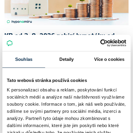
KB od 3. 8. 2026 nabízí hypotéku od
5,19 %, ČSOB sazby navyšuje a RB
přichází s krátkou akcí
Souhlas
Detaily
Více o cookies
Začátek srpna 2026 přinesl na hypoteční trh několik
důležitých změn. Zatímco Komerční banka upravuje sazby u
Tato webová stránka používá cookies
účelových i neúčelových hypoték, ČSOB omezuje slevy a
K personalizaci obsahu a reklam, poskytování funkcí
zdražuje vybrané fixace. Raiffeisenbank naopak spouští…
sociálních médií a analýze naší návštěvnosti využíváme
Pavel Pohanka
|
aktualizováno: 10.08.2026
soubory cookie. Informace o tom, jak náš web používáte,
4 minuty k přečtení
sdílíme se svými partnery pro sociální média, inzerci a
analýzy. Partneři tyto údaje mohou zkombinovat s
dalšími informacemi, které jste jim poskytli nebo které
získali v důsledku toho, že používáte jejich služby.