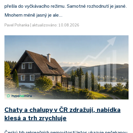
přešla do vyčkávacího režimu. Samotné rozhodnutí je jasné.
Mnohem méně jasný je ale…
Pavel Pohanka
|
aktualizováno: 10.08.2026
Chaty a chalupy v ČR zdražují, nabídka
klesá a trh zrychluje
Český trh rekreačních nemovitostí letos ukazuje nečekanou