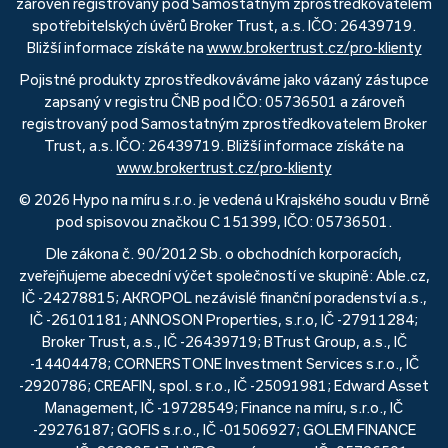
zároveň registrovaný pod Samostatným zprostředkovatelem
spotřebitelských úvěrů Broker Trust, a.s. IČO: 26439719.
Bližší informace získáte na
www.brokertrust.cz/pro-klienty
Pojistné produkty zprostředkováváme jako vázaný zástupce
zapsaný v registru ČNB pod IČO: 05736501 a zároveň
registrovaný pod Samostatným zprostředkovatelem Broker
Trust, a.s. IČO: 26439719. Bližší informace získáte na
www.brokertrust.cz/pro-klienty
© 2026 Hypo na míru s.r.o. je vedená u Krajského soudu v Brně
pod spisovou značkou C 151399, IČO: 05736501.
Dle zákona č. 90/2012 Sb. o obchodních korporacích,
zveřejňujeme abecední výčet společností ve skupině: Able.cz,
IČ -24278815; AKROPOL nezávislé finanční poradenství a.s.,
IČ -26101181; ANNOSON Properties, s.r.o, IČ -27911284;
Broker Trust, a.s., IČ -26439719; BTrust Group, a.s., IČ
-14404478; CORNERSTONE Investment Services s.r.o., IČ
-2920786; CREAFIN, spol. s r.o., IČ -25091981; Edward Asset
Management, IČ -19728549; Finance na míru, s.r.o., IČ
-29276187; GOFIS s.r.o., IČ -01506927; GOLEM FINANCE