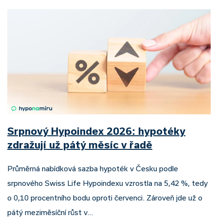
Srpnový Hypoindex 2026: hypotéky
zdražují už pátý měsíc v řadě
Průměrná nabídková sazba hypoték v Česku podle
srpnového Swiss Life Hypoindexu vzrostla na 5,42 %, tedy
o 0,10 procentního bodu oproti červenci. Zároveň jde už o
pátý meziměsíční růst v…