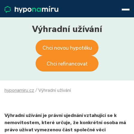
Hypotéky
Životní pojištění
Pojištění nemovitosti
Výhradní užívání
Články
O nás
Chci novou hypotéku
800 688 388
9−16 hod.
Přihlásit
Chci refinancovat
hyponamiru.cz
/
Výhradní užívání
Výhradní užívání je právní ujednání vztahující se k
nemovitostem, které určuje, že konkrétní osoba má
právo užívat vymezenou část společné věci