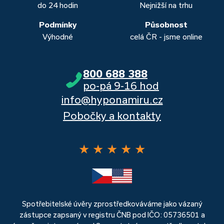
do 24 hodin
Nejnižší na trhu
Podmínky
Působnost
Výhodné
celá ČR - jsme online
800 688 388
po-pá 9-16 hod
info@hyponamiru.cz
Pobočky a kontakty
★
★
★
★
★
Spotřebitelské úvěry zprostředkováváme jako vázaný
zástupce zapsaný v registru ČNB pod IČO: 05736501 a