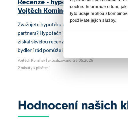
Recenze - hypoteční specialista:
cookie. Informace o tom, jak
Vojtěch Komínek, klient: Lucie N.
tyto údaje mohou zkombinovat
používáte jejich služby.
Zvažujete hypotéku a vybíráte si vhodného
partnera? Hypoteční specialista Vojtěch Komínek
získal skvělou recenzi a s financováním vašeho
bydlení rád pomůže i vám.
Vojtěch Komínek
|
aktualizováno: 26.05.2026
2 minuty k přečtení
Hodnocení našich k