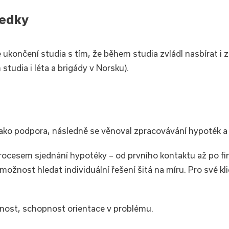
ledky
končení studia s tím, že během studia zvládl nasbírat i zk
tudia i léta a brigády v Norsku).
 jako podpora, následně se věnoval zpracovávání hypoték a 
procesem sjednání hypotéky – od prvního kontaktu až po fin
možnost hledat individuální řešení šitá na míru. Pro své k
anost, schopnost orientace v problému.