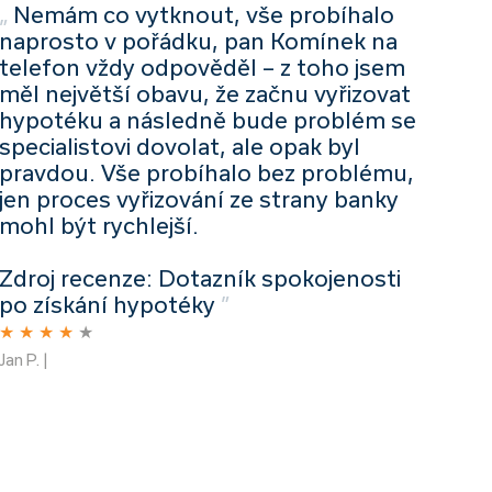
„
Nemám co vytknout, vše probíhalo
naprosto v pořádku, pan Komínek na
telefon vždy odpověděl – z toho jsem
měl největší obavu, že začnu vyřizovat
hypotéku a následně bude problém se
specialistovi dovolat, ale opak byl
pravdou. Vše probíhalo bez problému,
jen proces vyřizování ze strany banky
mohl být rychlejší.
Zdroj recenze: Dotazník spokojenosti
po získání hypotéky
”
★
★
★
★
★
Jan P. |