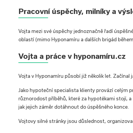
Pracovní úspěchy, milníky a výs
Vojta mezi své úspěchy jednoznačně řadí úspěšné u
oblastí (mimo Hyponamíru a dalších brigád během s
Vojta a práce v hyponamíru.cz
Vojta v Hyponamíru působí již několik let. Začínal
Jako hypoteční specialista klienty provází celým 
různorodost příběhů, které za hypotékami stojí, a 
jak jejich záměr dotáhnout do úspěšného konce.
Vojtovy silné stránky jsou důslednost, organizov