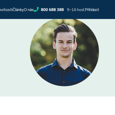
9−16 hod.
ovitosti
Články
O nás
800 688 388
Přihlásit