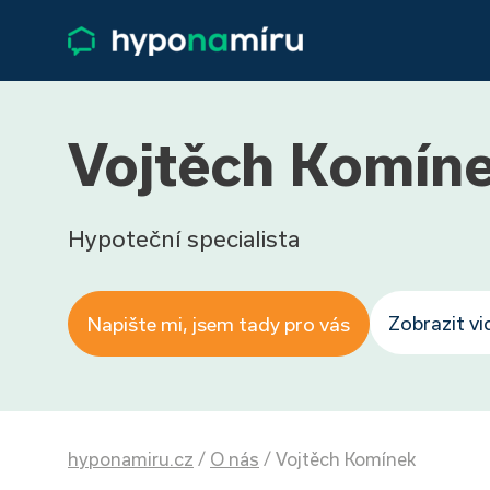
Vojtěch Komín
Hypoteční specialista
Zobrazit v
Napište mi, jsem tady pro vás
hyponamiru.cz
/
O nás
/
Vojtěch Komínek