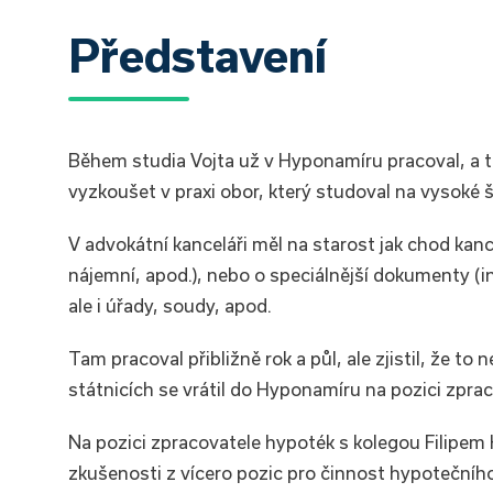
Představení
Během studia Vojta už v Hyponamíru pracoval, a to
vyzkoušet v praxi obor, který studoval na vysoké š
V advokátní kanceláři měl na starost jak chod kan
nájemní, apod.), nebo o speciálnější dokumenty (
ale i úřady, soudy, apod.
Tam pracoval přibližně rok a půl, ale zjistil, že 
státnicích se vrátil do Hyponamíru na pozici zpr
Na pozici zpracovatele hypoték s kolegou Filipem 
zkušenosti z vícero pozic pro činnost hypotečního