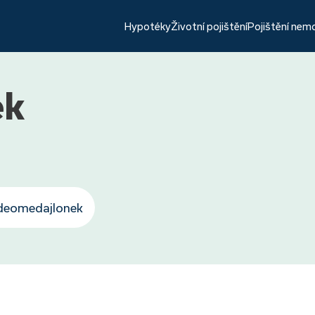
Hypotéky
Životní pojištění
Pojištění nem
ek
ideomedajlonek