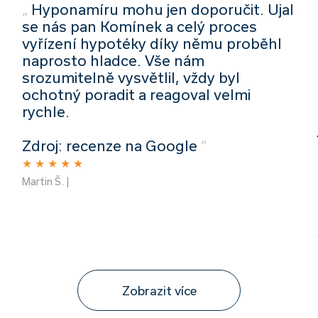
„
Hyponamíru mohu jen doporučit. Ujal
se nás pan Komínek a celý proces
vyřízení hypotéky díky němu proběhl
naprosto hladce. Vše nám
srozumitelně vysvětlil, vždy byl
ochotný poradit a reagoval velmi
rychle.
Zdroj: recenze na Google
”
★
★
★
★
★
Martin Š. |
Zobrazit více