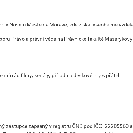
o v Novém Městě na Moravě, kde získal všeobecné vzdělá
ru Právo a právní věda na Právnické fakultě Masarykovy 
 má rád filmy, seriály, přírodu a deskové hry s přáteli.
aný zástupce zapsaný v registru ČNB pod IČO: 22205560 