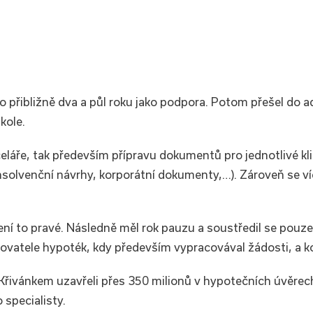
 přibližně dva a půl roku jako podpora. Potom přešel do ad
kole.
celáře, tak především přípravu dokumentů pro jednotlivé kli
insolvenční návrhy, korporátní dokumenty,…). Zároveň se v
to není to pravé. Následně měl rok pauzu a soustředil se po
acovatele hypoték, kdy především vypracovával žádosti, a 
Křivánkem uzavřeli přes 350 milionů v hypotečních úvěrech
 specialisty.