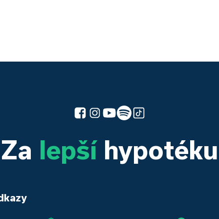
Za
lepší
hypotéku
dkazy