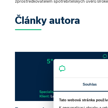
zprostředkovatelem spotřebitelských úvěrů Broker 
Články autora
Souhlas
Tato webová stránka použív
K personalizaci obsahu a re