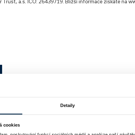
Trust, a.s. IČO: 26439719. Bližší informace získáte na ww
Detaily
á cookies
klam, poskytování funkcí sociálních médií a analýze naší návšt