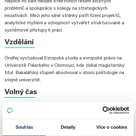
Nejvíce ho baví hledání efektivních řešení složitých
problémů a spolupráce s kolegy na strategických
iniciativách. Mezi jeho silné stránky patří řízení projektů,
analytické myšlení a schopnost vytvářet strukturované a
systémové přístupy k práci.
Vzdělání
Ondřej vystudoval Evropská studia a evropské právo na
Univerzitě Palackého v Olomouci, kde získal magisterský
titul. Bakalářský stupeň absolvoval v oboru politologie na
stejné univerzitě.
Volný čas
Ve svém volném čase se Ondřej věnuje hudbě, kde působí
jako klavírista a organizátor kulturních akcí. Zároveň rád
cestuje, čte odborné knihy a věnuje se osobnímu rozvoji.
Souhlas
Detaily
Více o cookies
Odkaz na LinkedIn