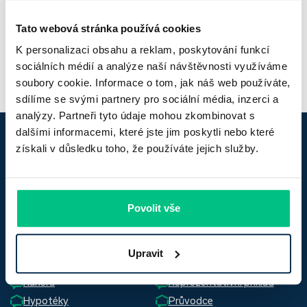
Tato webová stránka používá cookies
Ondřej Strouhal | LinkedIn
K personalizaci obsahu a reklam, poskytování funkcí
sociálních médií a analýze naší návštěvnosti využíváme
soubory cookie. Informace o tom, jak náš web používáte,
sdílíme se svými partnery pro sociální média, inzerci a
analýzy. Partneři tyto údaje mohou zkombinovat s
dalšími informacemi, které jste jim poskytli nebo které
získali v důsledku toho, že používáte jejich služby.
Za
lepší
hypotéku
Povolit vše
Důležité odkazy
Upravit
Časté dotazy
Slovník pojmů
Kariéra
Reprezentativní příklad
Hypotéky
Průvodce