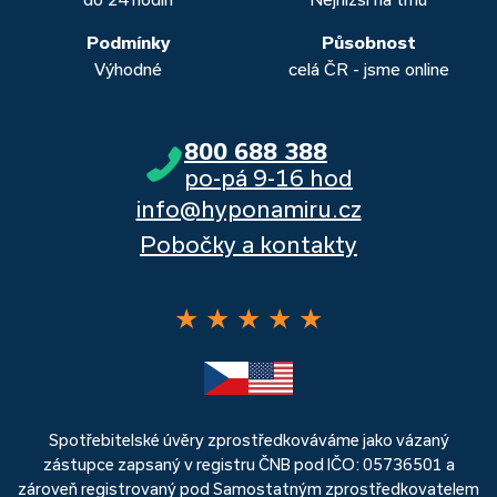
Podmínky
Působnost
Výhodné
celá ČR - jsme online
800 688 388
po-pá 9-16 hod
info@hyponamiru.cz
Pobočky a kontakty
★
★
★
★
★
Spotřebitelské úvěry zprostředkováváme jako vázaný
zástupce zapsaný v registru ČNB pod IČO: 05736501 a
zároveň registrovaný pod Samostatným zprostředkovatelem