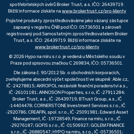
spotřebitelských úvěrů Broker Trust, a.s. IČO: 26439719.
Bližší informace získáte na
www.brokertrust.cz/pro-klienty
Pojistné produkty zprostředkováváme jako vázaný zástupce
zapsaný v registru ČNB pod IČO: 05736501 a zároveň
registrovaný pod Samostatným zprostředkovatelem Broker
Trust, a.s. IČO: 26439719. Bližší informace získáte na
www.brokertrust.cz/pro-klienty
© 2026 Hypo na míru s.r.o. je vedená u Městského soudu v
Praze pod spisovou značkou C 269834, IČO: 05736501.
Dle zákona č. 90/2012 Sb. o obchodních korporacích,
zveřejňujeme abecední výčet společností ve skupině: Able.cz,
IČ -24278815; AKROPOL nezávislé finanční poradenství a.s.,
IČ -26101181; ANNOSON Properties, s.r.o, IČ -27911284;
Broker Trust, a.s., IČ -26439719; BTrust Group, a.s., IČ
-14404478; CORNERSTONE Investment Services s.r.o., IČ
-2920786; CREAFIN, spol. s r.o., IČ -25091981; Edward Asset
Management, IČ -19728549; Finance na míru, s.r.o., IČ
-29276187; GOFIS s.r.o., IČ -01506927; GOLEM FINANCE
s.r.o., IČ -26880547; HYPO na míru, s.r.o., IČ -05736501;