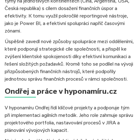
týmy na jednotlivých kontinentech (Čína, Argentina, USA,
Česká republika) s cílem dosažení finančních úspor a
efektivity. K tomu využil pokročilé reportingové nástroje,
jako je Power BI, a efektivní spolupráci napříč časovými
zónami.
Úspěšně zavedl nové způsoby spolupráce mezi odděleními,
které podporují strategické cíle společnosti, a přispěl ke
zvýšení klientské spokojenosti díky efektivní komunikaci a
řešení složitých požadavků. Kromě toho se podílel na vývoji
přizpůsobených finančních nástrojů, které podpořily
jednotnou správu finančních procesů v rámci společnosti.
Ondřej a práce v hyponamíru.cz
V hyponamíru Ondřej řídí klíčové projekty a podporuje tým
při implementaci agilních metodik. Jeho role zahrnuje správu
projektového portfolia, nastavování procesů v JIRA a
plánování vývojových kapacit.