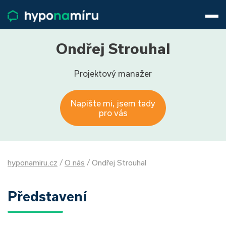
Hypotéky
Životní pojištění
Pojištění nemovitosti
Ondřej Strouhal
Články
Projektový manažer
O nás
800 688 388
9−16 hod.
Napište mi, jsem tady
Přihlásit
pro vás
hyponamiru.cz
/
O nás
/
Ondřej Strouhal
Představení