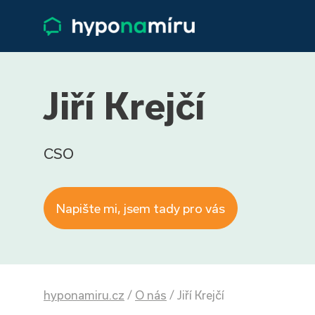
Jiří Krejčí
CSO
Napište mi, jsem tady pro vás
hyponamiru.cz
/
O nás
/
Jiří Krejčí