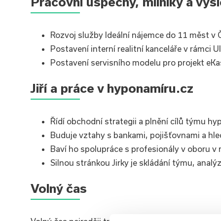
Pracovní úspěchy, milníky a výs
Rozvoj služby Ideální nájemce do 11 měst v 
Postavení interní realitní kanceláře v rámci
Postavení servisního modelu pro projekt eK
Jiří a práce v hyponamíru.cz
Řídí obchodní strategii a plnění cílů týmu hy
Buduje vztahy s bankami, pojišťovnami a hled
Baví ho spolupráce s profesionály v oboru v 
Silnou stránkou Jirky je skládání týmu, analý
Volný čas