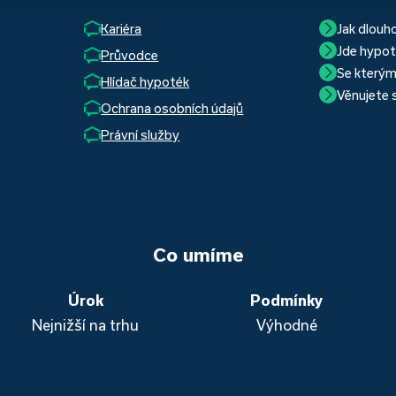
Kariéra
Jak dlouh
Hypotéka se
Jde hypot
Průvodce
Ano, skute
Se kterým
uzavření t
Hlídač hypoték
Nejvíce pro
Věnujete 
používáme,
schvalovací
Ochrana osobních údajů
Ano, věnuj
vyřizování
nemusíte. 
jak schvále
Právní služby
vašich aktu
účtů a roz
Přesvědčte
obou přípa
kvalitními
Moneta a R
Co umíme
Úrok
Podmínky
Nejnižší na trhu
Výhodné