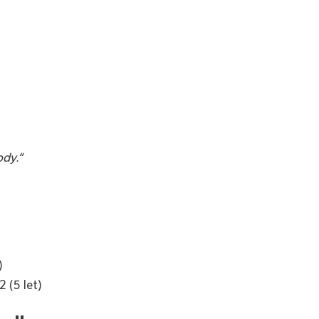
dy.“
)
 (5 let)