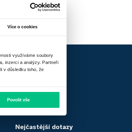
na vlastní pěst.
Více o cookies
ěvnosti využíváme soubory
, inzerci a analýzy. Partneři
li v důsledku toho, že
Povolit vše
Nejčastější dotazy