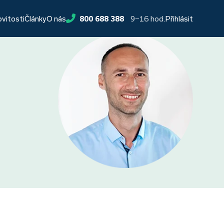
9−16 hod.
ovitosti
Články
O nás
800 688 388
Přihlásit