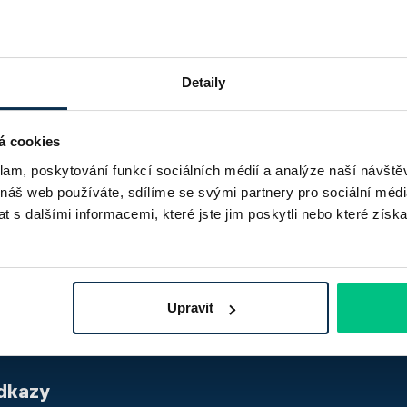
rtovními aktivitami - basketbal, lyže, snowboard, cestování 
Detaily
á cookies
klam, poskytování funkcí sociálních médií a analýze naší návšt
 náš web používáte, sdílíme se svými partnery pro sociální média
 s dalšími informacemi, které jste jim poskytli nebo které získa
Za
lepší
hypotéku
Upravit
dkazy