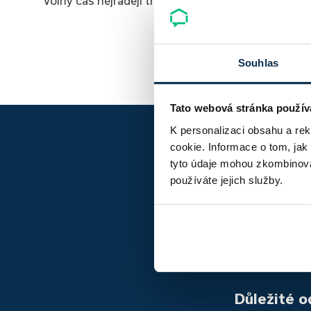
Volný čas nejraději tráví s rodinou, nejčastěji spo
Souhlas
Tato webová stránka použív
K personalizaci obsahu a re
cookie. Informace o tom, jak
tyto údaje mohou zkombinovat
používáte jejich služby.
Důležité o