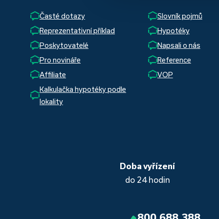
Časté dotazy
Slovník pojmů
Reprezentativní příklad
Hypotéky
Poskytovatelé
Napsali o nás
Pro novináře
Reference
Affiliate
VOP
Kalkulačka hypotéky podle
lokality
Doba vyřízení
do 24 hodin
800 688 388