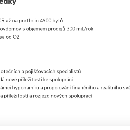
ledky
ČR až na portfolio 4500 bytů
 Ulovdomov s objemem prodejů 300 mil./rok
asa od O2
potečních a pojišťovacích specialistů
á nové příležitosti ke spolupráci
rámci hyponamíru a propojování finančního a realitního sv
za příležitostí a rozjezd nových spoluprací