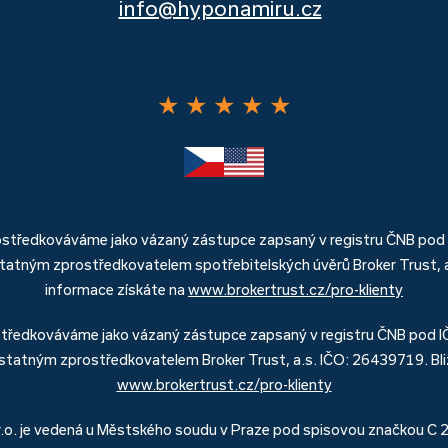
info@hyponamiru.cz
★
★
★
★
★
rostředkováváme jako vázaný zástupce zapsaný v registru ČNB pod
atným zprostředkovatelem spotřebitelských úvěrů Broker Trust, a.
informace získáte na
www.brokertrust.cz/pro-klienty
středkováváme jako vázaný zástupce zapsaný v registru ČNB pod 
tatným zprostředkovatelem Broker Trust, a.s. IČO: 26439719. Bliž
www.brokertrust.cz/pro-klienty
r.o. je vedená u Městského soudu v Praze pod spisovou značkou C