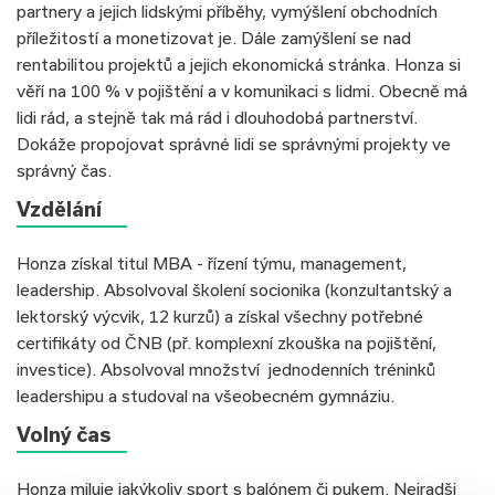
partnery a jejich lidskými příběhy, vymýšlení obchodních
příležitostí a monetizovat je. Dále zamýšlení se nad
rentabilitou projektů a jejich ekonomická stránka. Honza si
věří na 100 % v pojištění a v komunikaci s lidmi. Obecně má
lidi rád, a stejně tak má rád i dlouhodobá partnerství.
Dokáže propojovat správné lidi se správnými projekty ve
správný čas.
Vzdělání
Honza získal titul MBA - řízení týmu, management,
leadership. Absolvoval školení socionika (konzultantský a
lektorský výcvik, 12 kurzů) a získal všechny potřebné
certifikáty od ČNB (př. komplexní zkouška na pojištění,
investice). Absolvoval množství jednodenních tréninků
leadershipu a studoval na všeobecném gymnáziu.
Volný čas
Honza miluje jakýkoliv sport s balónem či pukem. Nejradši