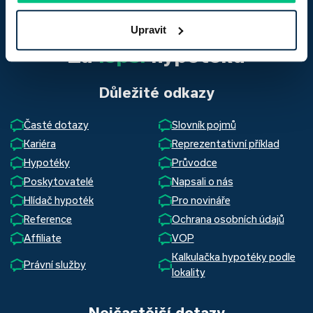
Upravit
Za
lepší
hypotéku
Důležité odkazy
Časté dotazy
Slovník pojmů
Kariéra
Reprezentativní příklad
Hypotéky
Průvodce
Poskytovatelé
Napsali o nás
Hlídač hypoték
Pro novináře
Reference
Ochrana osobních údajů
Affiliate
VOP
Kalkulačka hypotéky podle
Právní služby
lokality
Nejčastější dotazy