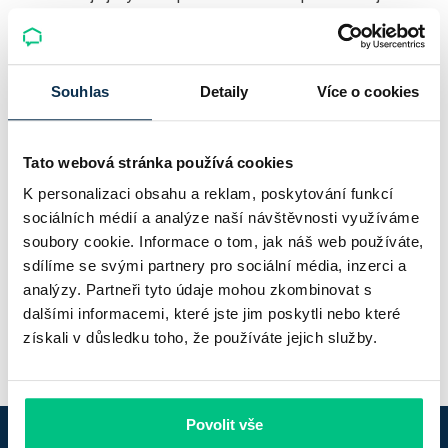
má tenis, lyže a hory (ideálně vše dohromady). Dalším jeho
koníčkem je jeho motorka.
Odkaz na LinkedIn
Souhlas
Detaily
Více o cookies
Honza Klusák | LinkedIn
Tato webová stránka používá cookies
Zprostředkovávám pojištění, úvěry a investice jako vázaný
zástupce společnosti Broker Trust, a.s., která je vedena v
K personalizaci obsahu a reklam, poskytování funkcí
registru ČNB jako samostatný a investiční zprostředkovatel
sociálních médií a analýze naší návštěvnosti využíváme
IČO: 26439719. I já jsem registrovaný v registru ČNB, jako
soubory cookie. Informace o tom, jak náš web používáte,
vázaný zástupce, a to pod IČO: 76295958. Více informací
sdílíme se svými partnery pro sociální média, inzerci a
najdete na: https://www.brokertrust.cz/pro-klienty.
analýzy. Partneři tyto údaje mohou zkombinovat s
dalšími informacemi, které jste jim poskytli nebo které
získali v důsledku toho, že používáte jejich služby.
Povolit vše