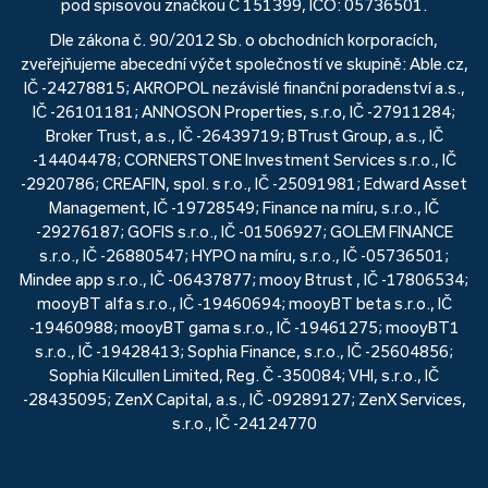
pod spisovou značkou C 151399, IČO: 05736501.
Dle zákona č. 90/2012 Sb. o obchodních korporacích,
zveřejňujeme abecední výčet společností ve skupině: Able.cz,
IČ -24278815; AKROPOL nezávislé finanční poradenství a.s.,
IČ -26101181; ANNOSON Properties, s.r.o, IČ -27911284;
Broker Trust, a.s., IČ -26439719; BTrust Group, a.s., IČ
-14404478; CORNERSTONE Investment Services s.r.o., IČ
-2920786; CREAFIN, spol. s r.o., IČ -25091981; Edward Asset
Management, IČ -19728549; Finance na míru, s.r.o., IČ
-29276187; GOFIS s.r.o., IČ -01506927; GOLEM FINANCE
s.r.o., IČ -26880547; HYPO na míru, s.r.o., IČ -05736501;
Mindee app s.r.o., IČ -06437877; mooy Btrust , IČ -17806534;
mooyBT alfa s.r.o., IČ -19460694; mooyBT beta s.r.o., IČ
-19460988; mooyBT gama s.r.o., IČ -19461275; mooyBT1
s.r.o., IČ -19428413; Sophia Finance, s.r.o., IČ -25604856;
Sophia Kilcullen Limited, Reg. Č -350084; VHI, s.r.o., IČ
-28435095; ZenX Capital, a.s., IČ -09289127; ZenX Services,
s.r.o., IČ -24124770