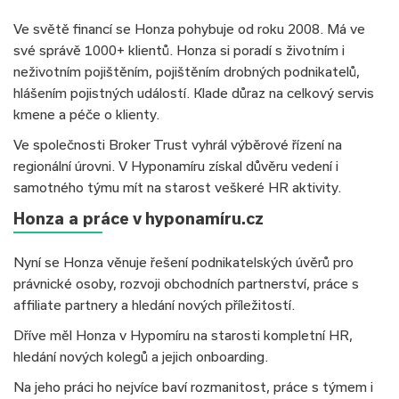
Ve světě financí se Honza pohybuje od roku 2008. Má ve
své správě 1000+ klientů. Honza si poradí s životním i
neživotním pojištěním, pojištěním drobných podnikatelů,
hlášením pojistných událostí. Klade důraz na celkový servis
kmene a péče o klienty.
Ve společnosti Broker Trust vyhrál výběrové řízení na
regionální úrovni. V Hyponamíru získal důvěru vedení i
samotného týmu mít na starost veškeré HR aktivity.
Honza a práce v hyponamíru.cz
Nyní se Honza věnuje řešení podnikatelských úvěrů pro
právnické osoby, rozvoji obchodních partnerství, práce s
affiliate partnery a hledání nových příležitostí.
Dříve měl Honza v Hypomíru na starosti kompletní HR,
hledání nových kolegů a jejich onboarding.
Na jeho práci ho nejvíce baví rozmanitost, práce s týmem i