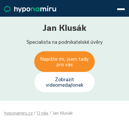
Hypotéky
Životní pojištění
Pojištění nemovitosti
Jan Klusák
Články
Specialista na podnikatelské úvěry
O nás
800 688 388
9−16 hod.
Napište mi, jsem tady
Přihlásit
pro vás
Zobrazit
videomedajlonek
hyponamiru.cz
/
O nás
/
Jan Klusák