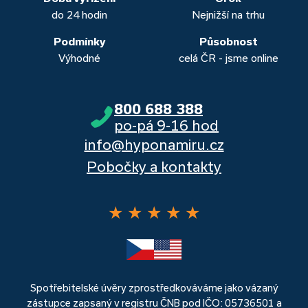
do 24 hodin
Nejnižší na trhu
Podmínky
Působnost
Výhodné
celá ČR - jsme online
800 688 388
po-pá 9-16 hod
info@hyponamiru.cz
Pobočky a kontakty
★
★
★
★
★
Spotřebitelské úvěry zprostředkováváme jako vázaný
zástupce zapsaný v registru ČNB pod IČO: 05736501 a