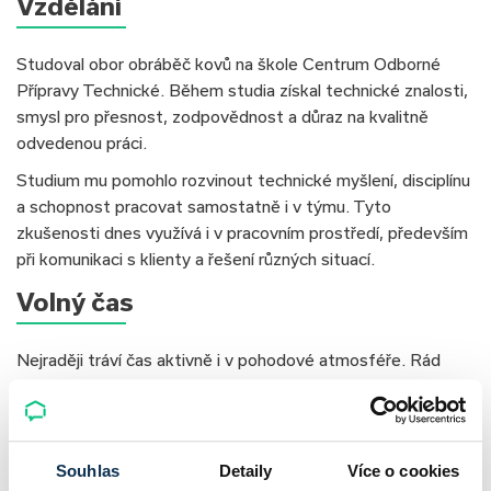
Vzdělání
Studoval obor obráběč kovů na škole Centrum Odborné
Přípravy Technické. Během studia získal technické znalosti,
smysl pro přesnost, zodpovědnost a důraz na kvalitně
odvedenou práci.
Studium mu pomohlo rozvinout technické myšlení, disciplínu
a schopnost pracovat samostatně i v týmu. Tyto
zkušenosti dnes využívá i v pracovním prostředí, především
při komunikaci s klienty a řešení různých situací.
Volný čas
Nejraději tráví čas aktivně i v pohodové atmosféře. Rád
chodí na procházky se svým psem, což mu pomáhá si
vyčistit hlavu. Občas se věnuje i PC hrám, u kterých si
trošku odpočine. Rád tráví čas také se svou přítelkyní, se
kterou rád podniká různé aktivity a užívá si společné chvíle.
Souhlas
Detaily
Více o cookies