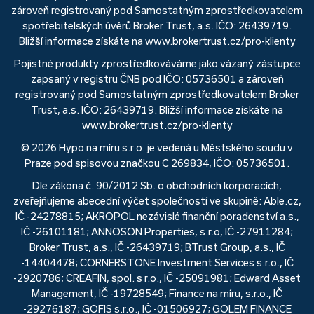
zároveň registrovaný pod Samostatným zprostředkovatelem
spotřebitelských úvěrů Broker Trust, a.s. IČO: 26439719.
Bližší informace získáte na
www.brokertrust.cz/pro-klienty
Pojistné produkty zprostředkováváme jako vázaný zástupce
zapsaný v registru ČNB pod IČO: 05736501 a zároveň
registrovaný pod Samostatným zprostředkovatelem Broker
Trust, a.s. IČO: 26439719. Bližší informace získáte na
www.brokertrust.cz/pro-klienty
© 2026 Hypo na míru s.r.o. je vedená u Městského soudu v
Praze pod spisovou značkou C 269834, IČO: 05736501.
Dle zákona č. 90/2012 Sb. o obchodních korporacích,
zveřejňujeme abecední výčet společností ve skupině: Able.cz,
IČ -24278815; AKROPOL nezávislé finanční poradenství a.s.,
IČ -26101181; ANNOSON Properties, s.r.o, IČ -27911284;
Broker Trust, a.s., IČ -26439719; BTrust Group, a.s., IČ
-14404478; CORNERSTONE Investment Services s.r.o., IČ
-2920786; CREAFIN, spol. s r.o., IČ -25091981; Edward Asset
Management, IČ -19728549; Finance na míru, s.r.o., IČ
-29276187; GOFIS s.r.o., IČ -01506927; GOLEM FINANCE