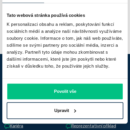
Odkaz na LinkedIn
Tato webová stránka používá cookies
Petr Herák | LinkedIn
K personalizaci obsahu a reklam, poskytování funkcí
sociálních médií a analýze naší návštěvnosti využíváme
soubory cookie. Informace o tom, jak náš web používáte,
sdílíme se svými partnery pro sociální média, inzerci a
analýzy. Partneři tyto údaje mohou zkombinovat s
dalšími informacemi, které jste jim poskytli nebo které
získali v důsledku toho, že používáte jejich služby.
Za
lepší
hypotéku
Povolit vše
Důležité odkazy
Upravit
Časté dotazy
Slovník pojmů
Kariéra
Reprezentativní příklad