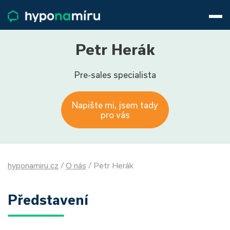
Hypotéky
Životní pojištění
Pojištění nemovitosti
Petr Herák
Články
Pre-sales specialista
O nás
800 688 388
9−16 hod.
Napište mi, jsem tady
Přihlásit
pro vás
hyponamiru.cz
/
O nás
/
Petr Herák
Představení