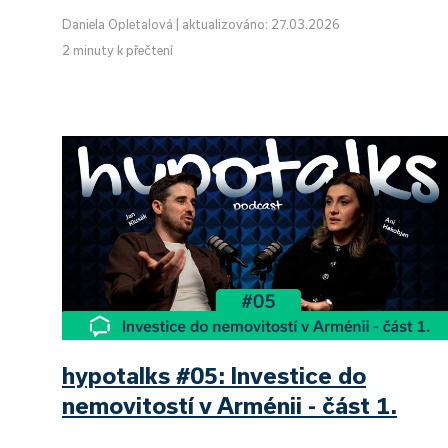
Daniela Opletalová
|
aktualizováno: 27.03.2026
2 minuty k přečtení
hypotalks #05: Investice do
nemovitostí v Arménii - část 1.