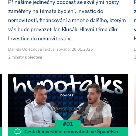
Přinášíme jedinečný podcast se skvělými hosty
zaměřený na témata bydlení, investic do
m
nemovitostí, financování a mnoho dalšího, kterým
vás bude provázet Jan Klusák. Hlavní téma dílu:
Investice do nemovitostí v…
Daniela Opletalová
|
aktualizováno: 28.01.2026
D
2 minuty k přečtení
2