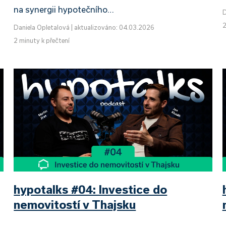
na synergii hypotečního…
D
2
Daniela Opletalová
|
aktualizováno: 04.03.2026
2 minuty k přečtení
hypotalks #04: Investice do
nemovitostí v Thajsku