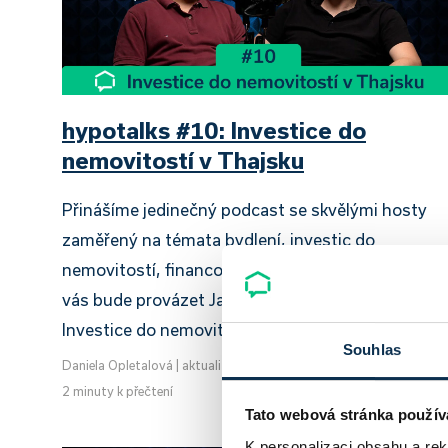
hypotalks #10: Investice do
nemovitostí v Thajsku
Přinášíme jedinečný podcast se skvělými hosty
zaměřený na témata bydlení, investic do
nemovitostí, financování a mnoho dalšího, který
vás bude provázet Jan Klusák. Hlavní téma dílu:
Investice do nemovitostí v…
Souhlas
Daniela Opletalová
|
aktualizováno: 29.07.2026
2 minuty k přečtení
Tato webová stránka použív
K personalizaci obsahu a re