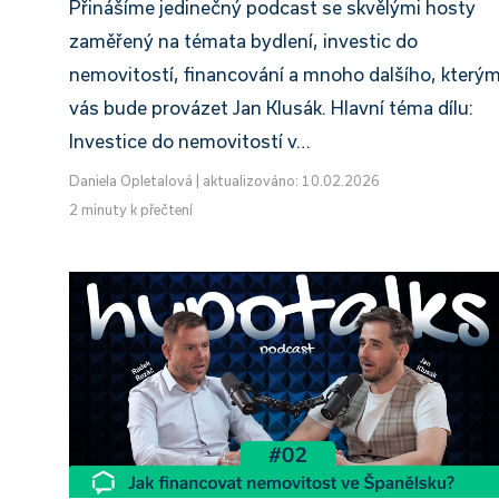
Přinášíme jedinečný podcast se skvělými hosty
zaměřený na témata bydlení, investic do
nemovitostí, financování a mnoho dalšího, který
vás bude provázet Jan Klusák. Hlavní téma dílu:
Investice do nemovitostí v…
Daniela Opletalová
|
aktualizováno: 10.02.2026
2 minuty k přečtení