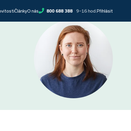
9−16 hod.
ovitosti
Články
O nás
800 688 388
Přihlásit