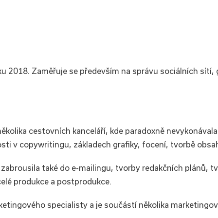
 2018. Zaměřuje se především na správu sociálních sítí, gr
několika cestovních kanceláří, kde paradoxně nevykonávala
i v copywritingu, základech grafiky, focení, tvorbě obsah
brousila také do e-mailingu, tvorby redakčních plánů, tvor
celé produkce a postprodukce.
etingového specialisty a je součástí několika marketingov