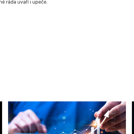
é ráda uvaří i upeče.