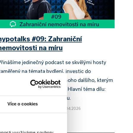
hypotalks #09: Zahraniční
nemovitosti na míru
Přinášíme jedinečný podcast se skvělými hosty
zaměřený na témata bydlení, investic do
nemovitostí, financování a mnoho dalšího, kterým
vás bude provázet Jan Klusák. Hlavní téma dílu:
Zahraniční nemovitosti na míru.
Více o cookies
aniela Opletalová
|
aktualizováno: 09.04.2026
 minuty k přečtení
ěvnosti využíváme soubory