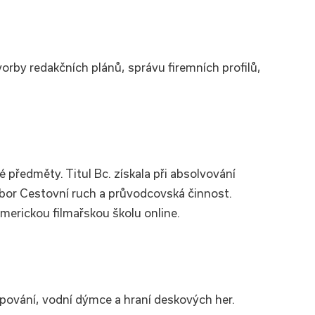
rby redakčních plánů, správu firemních profilů,
 předměty. Titul Bc. získala při absolvování
 obor Cestovní ruch a průvodcovská činnost.
 americkou filmařskou školu online.
mpování, vodní dýmce a hraní deskových her.