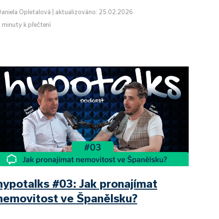
aniela Opletalová
|
aktualizováno: 25.02.2026
 minuty k přečtení
hypotalks #03: Jak pronajímat
nemovitost ve Španělsku?