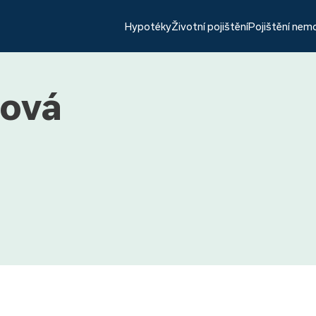
Hypotéky
Životní pojištění
Pojištění nem
lová