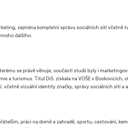
ng, zejména kompletní správu sociálních sítí včetně tvo
 mnoho dalšího.
erému se právě věnuje, součástí studií byly i marketingové
mie a turismus. Titul DiS. získala na VOŠE v Boskovicích,
, včetně vizuální identity značky, správy sociálních sítí a
přátelům, práci na domě a zahradě, sportu, cestování, ke