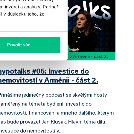
, inzerci a analýzy. Partneři
li v důsledku toho, že
Povolit vše
hypotalks #06: Investice do
nemovitostí v Arménii - část 2.
Přinášíme jedinečný podcast se skvělými hosty
zaměřený na témata bydlení, investic do
nemovitostí, financování a mnoho dalšího, kterým
vás bude provázet Jan Klusák. Hlavní téma dílu:
Investice do nemovitostí v…