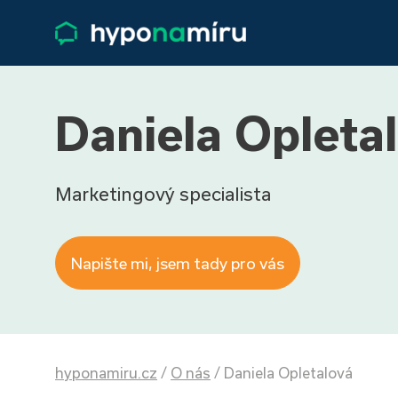
Daniela Opleta
Marketingový specialista
Napište mi, jsem tady pro vás
hyponamiru.cz
/
O nás
/
Daniela Opletalová