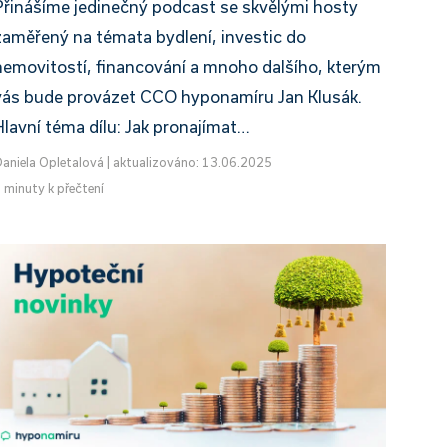
Přinášíme jedinečný podcast se skvělými hosty
zaměřený na témata bydlení, investic do
nemovitostí, financování a mnoho dalšího, kterým
vás bude provázet CCO hyponamíru Jan Klusák.
Hlavní téma dílu: Jak pronajímat…
aniela Opletalová
|
aktualizováno: 13.06.2025
 minuty k přečtení