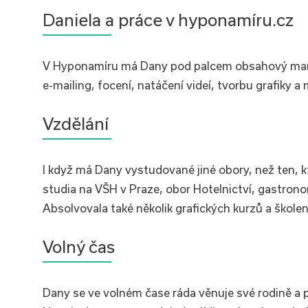
Daniela a práce v hyponamíru.cz
V Hyponamíru má Dany pod palcem obsahový marketi
e-mailing, focení, natáčení videí, tvorbu grafiky a
Vzdělání
I když má Dany vystudované jiné obory, než ten, kt
studia na VŠH v Praze, obor Hotelnictví, gastrono
Absolvovala také několik grafických kurzů a školení
Volný čas
Dany se ve volném čase ráda věnuje své rodině a 