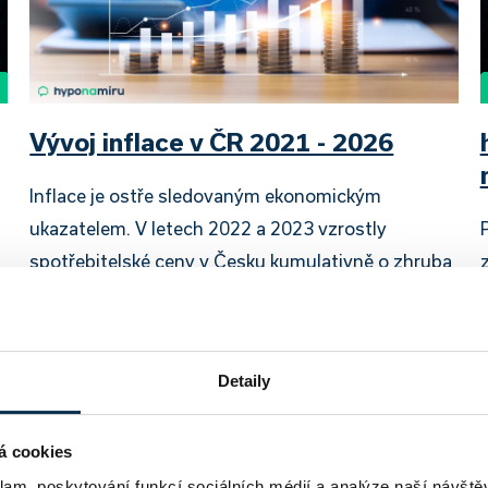
Vývoj inflace v ČR 2021 - 2026
Inflace je ostře sledovaným ekonomickým
ukazatelem. V letech 2022 a 2023 vzrostly
spotřebitelské ceny v Česku kumulativně o zhruba
27 %, což patří k nejvyšším nárůstům za poslední
m
dekády. Inflační…
Daniela Opletalová
|
aktualizováno: 29.07.2026
Detaily
7 minut k přečtení
D
2
á cookies
klam, poskytování funkcí sociálních médií a analýze naší návšt