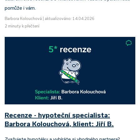
pomůže i vám.
Barbora Kolouchová
|
aktualizováno: 14.04.2026
2 minuty k přečtení
Recenze - hypoteční specialista:
Barbora Kolouchová, klient: Jiří B.
Zvažujete hypotéku a vybíráte si vhodného partnera?