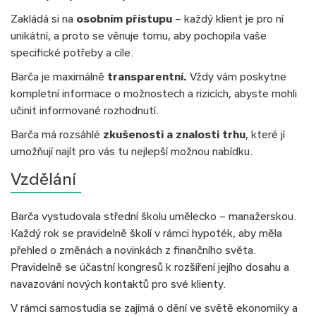
Zakládá si na
osobním přístupu
– každý klient je pro ní
unikátní, a proto se věnuje tomu, aby pochopila vaše
specifické potřeby a cíle.
Barča je maximálně
transparentní.
Vždy vám poskytne
kompletní informace o možnostech a rizicích, abyste mohli
učinit informované rozhodnutí.
Barča má rozsáhlé
zkušenosti a znalosti trhu
, které jí
umožňují najít pro vás tu nejlepší možnou nabídku.
Vzdělání
Barča vystudovala střední školu umělecko – manažerskou.
Každý rok se pravidelně školí v rámci hypoték, aby měla
přehled o změnách a novinkách z finančního světa.
Pravidelně se účastní kongresů k rozšíření jejího dosahu a
navazování nových kontaktů pro své klienty.
V rámci samostudia se zajímá o dění ve světě ekonomiky a