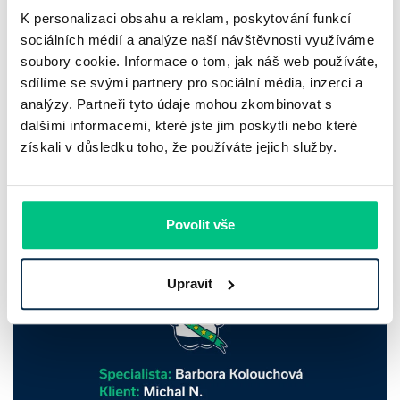
Barbora Kolouchová, klient: Martin P.
K personalizaci obsahu a reklam, poskytování funkcí
sociálních médií a analýze naší návštěvnosti využíváme
Zvažujete hypotéku a vybíráte si vhodného partnera?
soubory cookie. Informace o tom, jak náš web používáte,
Hypoteční specialistka Barbora Kolouchová právě získala
sdílíme se svými partnery pro sociální média, inzerci a
analýzy. Partneři tyto údaje mohou zkombinovat s
další skvělou recenzi a s financováním vašeho bydlení ráda
dalšími informacemi, které jste jim poskytli nebo které
pomůže i vám.
získali v důsledku toho, že používáte jejich služby.
Barbora Kolouchová
|
aktualizováno: 15.05.2025
2 minuty k přečtení
Povolit vše
Upravit