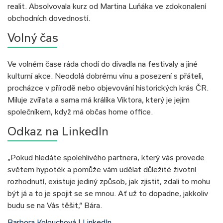
realit. Absolvovala kurz od Martina Luňáka ve zdokonalení
obchodních dovedností.
Volný čas
Ve volném čase ráda chodí do divadla na festivaly a jiné
kulturní akce. Neodolá dobrému vínu a posezení s přáteli,
procházce v přírodě nebo objevování historických krás ČR.
Miluje zvířata a sama má králíka Viktora, který je jejím
společníkem, když má občas home office.
Odkaz na LinkedIn
„Pokud hledáte spolehlivého partnera, který vás provede
světem hypoték a pomůže vám udělat důležité životní
rozhodnutí, existuje jediný způsob, jak zjistit, zdali to mohu
být já a to je spojit se se mnou. Ať už to dopadne, jakkoliv
budu se na Vás těšit,“ Bára.
Barbora Kolouchová | LinkedIn