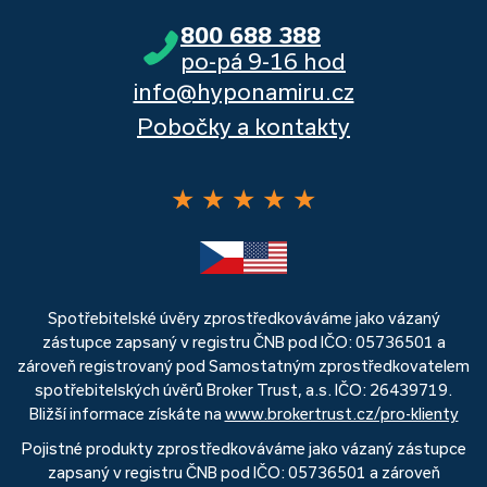
800 688 388
po-pá 9-16 hod
info@hyponamiru.cz
Pobočky a kontakty
★
★
★
★
★
Spotřebitelské úvěry zprostředkováváme jako vázaný
zástupce zapsaný v registru ČNB pod IČO: 05736501 a
zároveň registrovaný pod Samostatným zprostředkovatelem
spotřebitelských úvěrů Broker Trust, a.s. IČO: 26439719.
Bližší informace získáte na
www.brokertrust.cz/pro-klienty
Pojistné produkty zprostředkováváme jako vázaný zástupce
zapsaný v registru ČNB pod IČO: 05736501 a zároveň