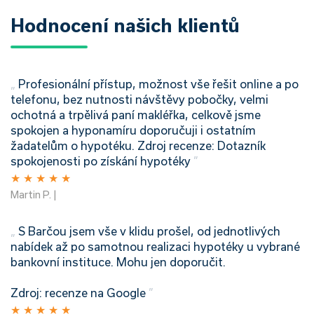
Hodnocení našich klientů
„
Profesionální přístup, možnost vše řešit online a po
telefonu, bez nutnosti návštěvy pobočky, velmi
ochotná a trpělivá paní makléřka, celkově jsme
spokojen a hyponamíru doporučuji i ostatním
žadatelům o hypotéku.
Zdroj recenze: Dotazník
spokojenosti po získání hypotéky
”
★
★
★
★
★
Martin P. |
„
S Barčou jsem vše v klidu prošel, od jednotlivých
nabídek až po samotnou realizaci hypotéky u vybrané
bankovní instituce. Mohu jen doporučit.
Zdroj: recenze na Google
”
★
★
★
★
★