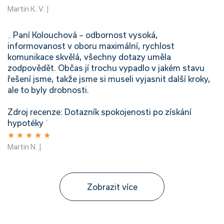
Martin K. V. |
„
Paní Kolouchová – odbornost vysoká,
informovanost v oboru maximální, rychlost
komunikace skvělá, všechny dotazy uměla
zodpovědět. Občas jí trochu vypadlo v jakém stavu
řešení jsme, takže jsme si museli vyjasnit další kroky,
ale to byly drobnosti.
Zdroj recenze: Dotazník spokojenosti po získání
hypotéky
”
★
★
★
★
★
Martin N. |
Zobrazit více