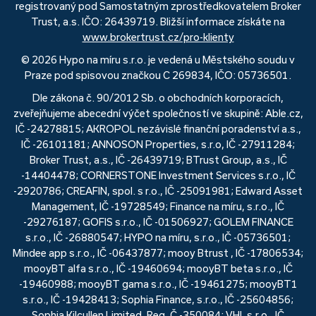
registrovaný pod Samostatným zprostředkovatelem Broker
Trust, a.s. IČO: 26439719. Bližší informace získáte na
www.brokertrust.cz/pro-klienty
© 2026 Hypo na míru s.r.o. je vedená u Městského soudu v
Praze pod spisovou značkou C 269834, IČO: 05736501.
Dle zákona č. 90/2012 Sb. o obchodních korporacích,
zveřejňujeme abecední výčet společností ve skupině: Able.cz,
IČ -24278815; AKROPOL nezávislé finanční poradenství a.s.,
IČ -26101181; ANNOSON Properties, s.r.o, IČ -27911284;
Broker Trust, a.s., IČ -26439719; BTrust Group, a.s., IČ
-14404478; CORNERSTONE Investment Services s.r.o., IČ
-2920786; CREAFIN, spol. s r.o., IČ -25091981; Edward Asset
Management, IČ -19728549; Finance na míru, s.r.o., IČ
-29276187; GOFIS s.r.o., IČ -01506927; GOLEM FINANCE
s.r.o., IČ -26880547; HYPO na míru, s.r.o., IČ -05736501;
Mindee app s.r.o., IČ -06437877; mooy Btrust , IČ -17806534;
mooyBT alfa s.r.o., IČ -19460694; mooyBT beta s.r.o., IČ
-19460988; mooyBT gama s.r.o., IČ -19461275; mooyBT1
s.r.o., IČ -19428413; Sophia Finance, s.r.o., IČ -25604856;
Sophia Kilcullen Limited, Reg. Č -350084; VHI, s.r.o., IČ