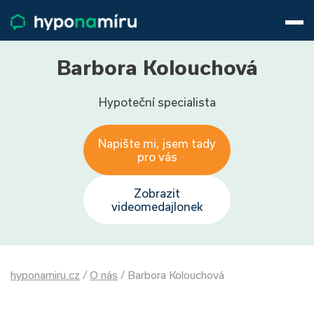
Hypotéky
Životní pojištění
Pojištění nemovitosti
Barbora Kolouchová
Články
Hypoteční specialista
O nás
800 688 388
9−16 hod.
Napište mi, jsem tady
Přihlásit
pro vás
Zobrazit
videomedajlonek
hyponamiru.cz
/
O nás
/
Barbora Kolouchová