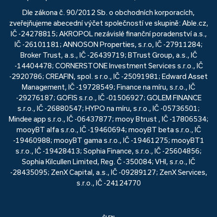
Dle zákona č. 90/2012 Sb. o obchodních korporacích,
zveřejňujeme abecední výčet společností ve skupině: Able.cz,
IČ -24278815; AKROPOL nezávislé finanční poradenství a.s.,
IČ -26101181; ANNOSON Properties, s.r.o, IČ -27911284;
Broker Trust, a.s., IČ -26439719; BTrust Group, a.s., IČ
-14404478; CORNERSTONE Investment Services s.r.o., IČ
-2920786; CREAFIN, spol. s r.o., IČ -25091981; Edward Asset
Management, IČ -19728549; Finance na míru, s.r.o., IČ
-29276187; GOFIS s.r.o., IČ -01506927; GOLEM FINANCE
s.r.o., IČ -26880547; HYPO na míru, s.r.o., IČ -05736501;
Mindee app s.r.o., IČ -06437877; mooy Btrust , IČ -17806534;
mooyBT alfa s.r.o., IČ -19460694; mooyBT beta s.r.o., IČ
-19460988; mooyBT gama s.r.o., IČ -19461275; mooyBT1
s.r.o., IČ -19428413; Sophia Finance, s.r.o., IČ -25604856;
Sophia Kilcullen Limited, Reg. Č -350084; VHI, s.r.o., IČ
-28435095; ZenX Capital, a.s., IČ -09289127; ZenX Services,
s.r.o., IČ -24124770