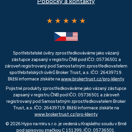
Pobočky a kontakty
★
★
★
★
★
Spotřebitelské úvěry zprostředkováváme jako vázaný
zástupce zapsaný v registru ČNB pod IČO: 05736501 a
zároveň registrovaný pod Samostatným zprostředkovatelem
spotřebitelských úvěrů Broker Trust, a.s. IČO: 26439719.
Bližší informace získáte na
www.brokertrust.cz/pro-klienty
Pojistné produkty zprostředkováváme jako vázaný zástupce
zapsaný v registru ČNB pod IČO: 05736501 a zároveň
registrovaný pod Samostatným zprostředkovatelem Broker
Trust, a.s. IČO: 26439719. Bližší informace získáte na
www.brokertrust.cz/pro-klienty
© 2026 Hypo na míru s.r.o. je vedená u Krajského soudu v Brně
pod spisovou značkou C 151399, IČO: 05736501.