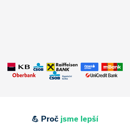
✅Typ úvěru:
Refinancování
✅Úrok:
od 4,69 %
✅Hodnota nemovitosti:
3 800 000 Kč
✅Doba splácení:
30 let
✅Výše úvěru:
3 500 000 Kč
✅Měsíční splátka:
18 131 Kč
💪 Proč
jsme lepší