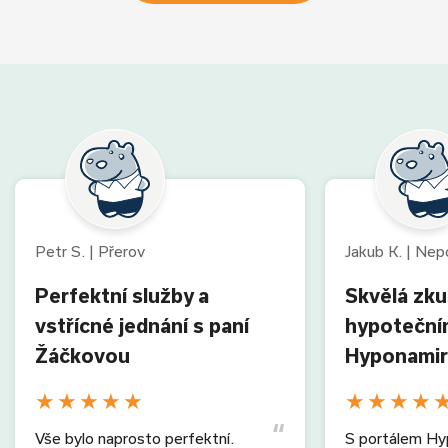
Petr S. | Přerov
Jakub K. | Ne
Perfektní služby a
Skvělá zk
vstřícné jednání s paní
hypoteční
Žáčkovou
Hyponamir
★
★
★
★
★
★
★
★
★
Vše bylo naprosto perfektní.
S portálem Hy