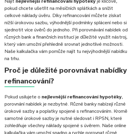
Najít
nejlevnější refinancování hypotéky
je klíčové,
pokud chcete ušetřit na měsíčních splátkách a snížit
celkové náklady úvěru. Díky refinancování můžete získat
nižší úrokovou sazbu, výhodnější podmínky splácení nebo si
sjednotit více úvěrů do jednoho. Při porovnávání nabídek od
různých bank a finančních institucí je důležité využít nástroj,
který vám umožní přehledně srovnat jednotlivé možnosti.
Naše kalkulačka vám pomůže najít tu nejvýhodnější nabídku
na trhu.
Proč je důležité porovnávat nabídky
refinancování?
Pokud usilujete o
nejlevnější refinancování hypotéky
,
porovnání nabídek je nezbytné. Různé banky nabízejí různé
úrokové sazby a poplatky spojené s refinancováním. Kromě
samotné úrokové sazby je nutné sledovat i RPSN, které
zohledňuje všechny náklady spojené s úvěrem. Naše online
kalkulačka vám umožní snadno a rychle porovnat různé