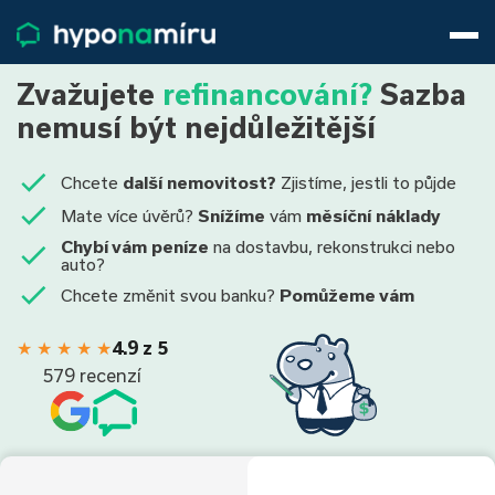
Hypotéky
Životní pojištění
Zvažujete
refinancování?
Sazba
Pojištění nemovitosti
nemusí být nejdůležitější
Články
O nás
Chcete
další nemovitost?
Zjistíme, jestli to půjde
800 688 388
9−16 hod.
Mate více úvěrů?
Snížíme
vám
měsíční náklady
Přihlásit
Chybí vám peníze
na dostavbu, rekonstrukci nebo
auto?
Chcete změnit svou banku?
Pomůžeme vám
★
★
★
★
★
4.9 z 5
579 recenzí