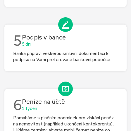
5
Podpis v bance
5 dní
Banka připraví veškerou smluvní dokumentaci k
podpisu na Vámi preferované bankovní pobočce.
6
Peníze na účtě
1 týden
Pomáháme s plněním podmínek pro získání peněz
na nemovitost (například ukončení kontokorentu).
Hlídáme termíny, abyste mohli čerpat peníze co