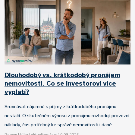
Dlouhodobý vs. krátkodobý pronájem
nemovitosti. Co se investorovi více
vyplatí?
Srovnávat nájemné s příjmy z krátkodobého pronájmu
nestačí. O skutečném výnosu z pronájmu rozhodují provozní
náklady, čas potřebný ke správě nemovitosti i daně.
Roman Müller
|
aktualizováno: 10.08.2026