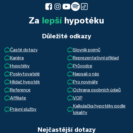
Za
lepší
hypotéku
Důležité odkazy
Časté dotazy
Slovník pojmů
Kariéra
Reprezentativní příklad
Hypotéky
Průvodce
Poskytovatelé
Napsali o nás
Hlídač hypoték
Pro novináře
Reference
Ochrana osobních údajů
Affiliate
VOP
Kalkulačka hypotéky podle
Právní služby
lokality
Nejčastější dotazy