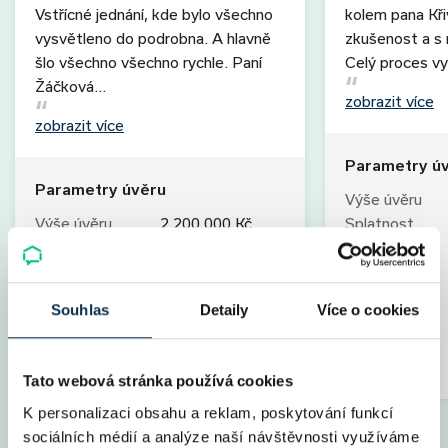
Vstřícné jednání, kde bylo všechno
kolem pana Kř
vysvětleno do podrobna. A hlavně
zkušenost a s r
šlo všechno všechno rychle. Paní
Celý proces vy
Žáčková…
zobrazit více
zobrazit více
Parametry ú
Parametry úvěru
Výše úvěru
Výše úvěru
2 200 000 Kč
Splatnost
Splatnost
30 let
Měs. splátka
Měs. splátka
8 231 Kč
Úrok
Úrok
2,09 %
Fixace
Souhlas
Detaily
Více o cookies
Fixace
5 let
LTV
LTV
80 %
Poplatky
Specialista
Jana Žáčková
Specialista
Tato webová stránka používá cookies
K personalizaci obsahu a reklam, poskytování funkcí
sociálních médií a analýze naší návštěvnosti využíváme