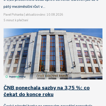
pátý meziměsíční růst v…
Pavel Pohanka
|
aktualizováno: 10.08.2026
5 minut k přečtení
ČNB ponechala sazby na 3,75 %: co
čekat do konce roku
Česká národní banka na srpnovém zasedání ponechala