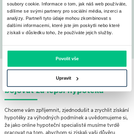
soubory cookie. Informace o tom, jak náš web používáte,
sdílíme se svými partnery pro sociální média, inzerci a
analýzy. Partneři tyto údaje mohou zkombinovat s
dalšími informacemi, které jste jim poskytli nebo které
Ukázat všechny
příběhy
získali v důsledku toho, že používáte jejich služby.
Povolit vše
Upravit
Jsme připraveni pro vás
bojovat za lepší hypotéku
Chceme vám zpříjemnit, zjednodušit a zrychlit získání
hypotéky za výhodných podmínek a uvědomujeme si,
že jako online hypoteční specialisté musíme tvrdě
pracovat na tom, abychom si získali vaši důvěru.