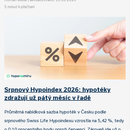
5 minut k přečtení
Srpnový Hypoindex 2026: hypotéky
zdražují už pátý měsíc v řadě
Průměrná nabídková sazba hypoték v Česku podle
srpnového Swiss Life Hypoindexu vzrostla na 5,42 %, tedy
o 0,10 procentního bodu oproti červenci. Zároveň jde už o