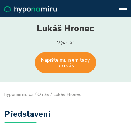
Hypotéky
Životní pojištění
Pojištění nemovitosti
Lukáš Hronec
Články
Vývojář
O nás
800 688 388
9−16 hod.
Napište mi, jsem tady
Přihlásit
pro vás
hyponamiru.cz
/
O nás
/
Lukáš Hronec
Představení