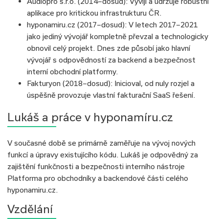
Audiopro s.r.o. (2014–dosud): Vyvíjí a udržuje robustní
aplikace pro kritickou infrastrukturu ČR.
hyponamiru.cz (2017–dosud): V letech 2017–2021
jako jediný vývojář kompletně převzal a technologicky
obnovil celý projekt. Dnes zde působí jako hlavní
vývojář s odpovědností za backend a bezpečnost
interní obchodní platformy.
Fakturyon (2018–dosud): Inicioval, od nuly rozjel a
úspěšně provozuje vlastní fakturační SaaS řešení.
Lukáš a práce v hyponamíru.cz
V současné době se primárně zaměřuje na vývoj nových
funkcí a úpravy existujícího kódu. Lukáš je odpovědný za
zajištění funkčnosti a bezpečnosti interního nástroje
Platforma pro obchodníky a backendové části celého
hyponamiru.cz.
Vzdělání