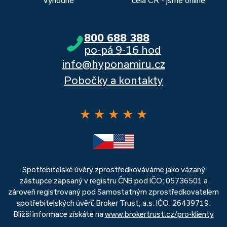
Výhodné
celá ČR - jsme online
800 688 388
po-pá 9-16 hod
info@hyponamiru.cz
Pobočky a kontakty
★
★
★
★
★
Spotřebitelské úvěry zprostředkováváme jako vázaný
zástupce zapsaný v registru ČNB pod IČO: 05736501 a
zároveň registrovaný pod Samostatným zprostředkovatelem
spotřebitelských úvěrů Broker Trust, a.s. IČO: 26439719.
Bližší informace získáte na
www.brokertrust.cz/pro-klienty