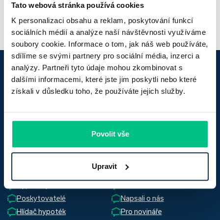
Tato webová stránka používá cookies
K personalizaci obsahu a reklam, poskytování funkcí
sociálních médií a analýze naší návštěvnosti využíváme
soubory cookie. Informace o tom, jak náš web používáte,
sdílíme se svými partnery pro sociální média, inzerci a
analýzy. Partneři tyto údaje mohou zkombinovat s
dalšími informacemi, které jste jim poskytli nebo které
získali v důsledku toho, že používáte jejich služby.
Za
lepší
hypotéku
Důležité odkazy
Povolit vše
Časté dotazy
Slovník pojmů
Upravit
Kariéra
Reprezentativní příklad
Hypotéky
Průvodce
Poskytovatelé
Napsali o nás
Hlídač hypoték
Pro novináře