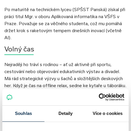
Po maturitě na technickém lyceu (SPŠST Panská) získal při
práci titul Mgr. v oboru Aplikovaná informatika na VŠFS v
Praze. Považuje se za věčného studenta, což mu pomáhá
držet krok s raketovým tempem dnešních inovací (včetně
AI).
Volný čas
Nejraději ho tráví s rodinou – ať už aktivně při sportu,
cestování nebo objevování edukativních výstav a divadel.
Má rád strategické výzvy u šachů a složitějších deskových
her. Když je čas na offline relax, sedne ke kytaře u táboráku.
K jeho stabilním letním a zimním sportům nejnověji přibyly
adrenalinové výzvy v podobě surfingu a kiteboardingu.
Odkaz na LinkedIn
Souhlas
Detaily
Více o cookies
Lukáš Hronec | LinkedIn