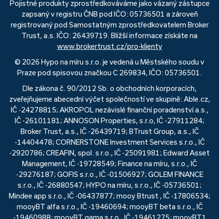
Pojistné produkty zprostředkováváme jako vázaný zástupce
zapsaný v registru ČNB pod IČO: 05736501 a zároveň
registrovaný pod Samostatným zprostředkovatelem Broker
Trust, a.s. IČO: 26439719. Bližší informace získáte na
www.brokertrust.cz/pro-klienty
© 2026 Hypo na míru s.r.o. je vedená u Městského soudu v
Praze pod spisovou značkou C 269834, IČO: 05736501.
Dle zákona č. 90/2012 Sb. o obchodních korporacích,
zveřejňujeme abecední výčet společností ve skupině: Able.cz,
IČ -24278815; AKROPOL nezávislé finanční poradenství a.s.,
IČ -26101181; ANNOSON Properties, s.r.o, IČ -27911284;
Broker Trust, a.s., IČ -26439719; BTrust Group, a.s., IČ
-14404478; CORNERSTONE Investment Services s.r.o., IČ
-2920786; CREAFIN, spol. s r.o., IČ -25091981; Edward Asset
Management, IČ -19728549; Finance na míru, s.r.o., IČ
-29276187; GOFIS s.r.o., IČ -01506927; GOLEM FINANCE
s.r.o., IČ -26880547; HYPO na míru, s.r.o., IČ -05736501;
Mindee app s.r.o., IČ -06437877; mooy Btrust , IČ -17806534;
mooyBT alfa s.r.o., IČ -19460694; mooyBT beta s.r.o., IČ
-19460988; mooyBT gama s.r.o., IČ -19461275; mooyBT1