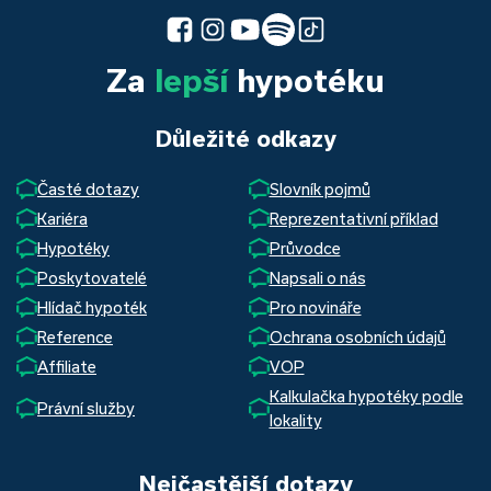
Za
lepší
hypotéku
Důležité odkazy
Časté dotazy
Slovník pojmů
Kariéra
Reprezentativní příklad
Hypotéky
Průvodce
Poskytovatelé
Napsali o nás
Hlídač hypoték
Pro novináře
Reference
Ochrana osobních údajů
Affiliate
VOP
Kalkulačka hypotéky podle
Právní služby
lokality
Nejčastější dotazy