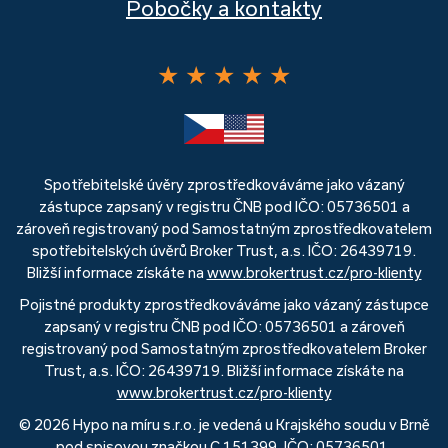
Pobočky a kontakty
★
★
★
★
★
Spotřebitelské úvěry zprostředkováváme jako vázaný
zástupce zapsaný v registru ČNB pod IČO: 05736501 a
zároveň registrovaný pod Samostatným zprostředkovatelem
spotřebitelských úvěrů Broker Trust, a.s. IČO: 26439719.
Bližší informace získáte na
www.brokertrust.cz/pro-klienty
Pojistné produkty zprostředkováváme jako vázaný zástupce
zapsaný v registru ČNB pod IČO: 05736501 a zároveň
registrovaný pod Samostatným zprostředkovatelem Broker
Trust, a.s. IČO: 26439719. Bližší informace získáte na
www.brokertrust.cz/pro-klienty
© 2026 Hypo na míru s.r.o. je vedená u Krajského soudu v Brně
pod spisovou značkou C 151399, IČO: 05736501.