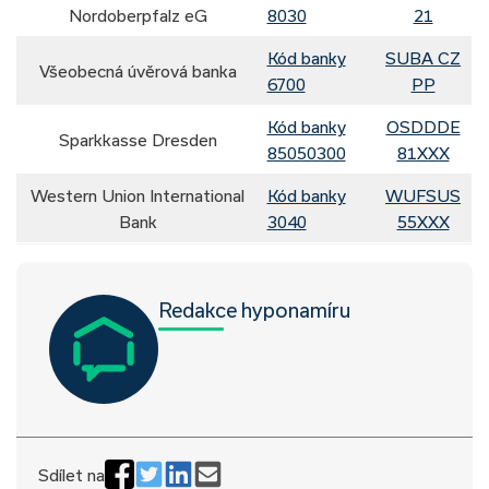
Nordoberpfalz eG
8030
21
Kód banky
SUBA CZ
Všeobecná úvěrová banka
6700
PP
Kód banky
OSDDDE
Sparkkasse Dresden
85050300
81XXX
Western Union International
Kód banky
WUFSUS
Bank
3040
55XXX
Redakce hyponamíru
Sdílet na