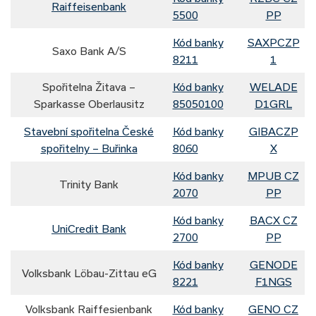
Raiffeisenbank
5500
PP
Kód banky
SAXPCZP
Saxo Bank A/S
8211
1
Spořitelna Žitava –
Kód banky
WELADE
Sparkasse Oberlausitz
85050100
D1GRL
Stavební spořitelna České
Kód banky
GIBACZP
spořitelny – Buřinka
8060
X
Kód banky
MPUB CZ
Trinity Bank
2070
PP
Kód banky
BACX CZ
UniCredit Bank
2700
PP
Kód banky
GENODE
Volksbank Löbau-Zittau eG
8221
F1NGS
Volksbank Raiffesienbank
Kód banky
GENO CZ