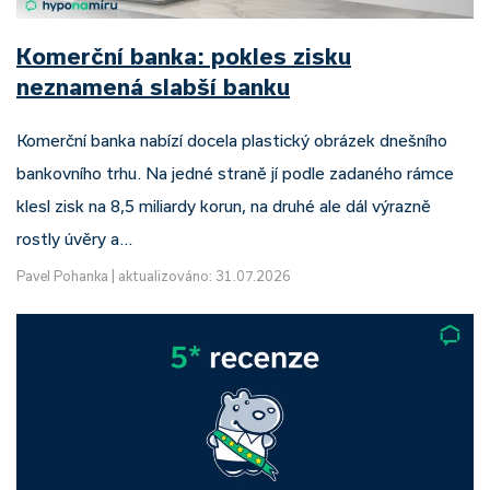
Komerční banka: pokles zisku
neznamená slabší banku
Komerční banka nabízí docela plastický obrázek dnešního
bankovního trhu. Na jedné straně jí podle zadaného rámce
klesl zisk na 8,5 miliardy korun, na druhé ale dál výrazně
rostly úvěry a…
Pavel Pohanka
|
aktualizováno: 31.07.2026