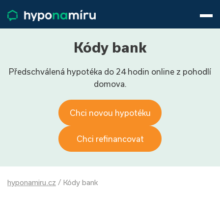
Hypotéky
Životní pojištění
Pojištění nemovitosti
Kódy bank
Články
Předschválená hypotéka do 24 hodin online z pohodlí
O nás
domova.
800 688 388
9−16 hod.
Přihlásit
Chci novou hypotéku
Chci refinancovat
hyponamiru.cz
/
Kódy bank