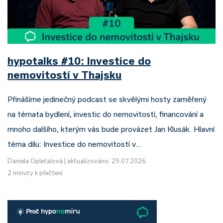
hypotalks #10: Investice do
nemovitostí v Thajsku
Přinášíme jedinečný podcast se skvělými hosty zaměřený
na témata bydlení, investic do nemovitostí, financování a
mnoho dalšího, kterým vás bude provázet Jan Klusák. Hlavní
téma dílu: Investice do nemovitostí v…
Daniela Opletalová
|
aktualizováno: 29.07.2026
2 minuty k přečtení