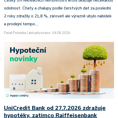
Český trh rekreačních nemovitostí letos ukazuje nečekanou
odolnost. Chaty a chalupy podle čerstvých dat za poslední
2 roky zdražily o 21,8 %, zároveň ale výrazně ubylo nabídek
a prodejní tempo…
Pavel Pohanka
|
aktualizováno: 04.08.2026
UniCredit Bank od 27.7.2026 zdražuje
hypotéky, zatímco Raiffeisenbank