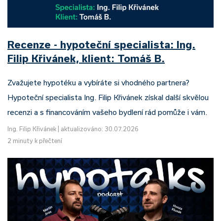
Recenze - hypoteční specialista: Ing.
Filip Křivánek, klient: Tomáš B.
Zvažujete hypotéku a vybíráte si vhodného partnera?
Hypoteční specialista Ing. Filip Křivánek získal další skvělou
recenzi a s financováním vašeho bydlení rád pomůže i vám.
Ing. Filip Křivánek
|
aktualizováno: 30.07.2026
2 minuty k přečtení