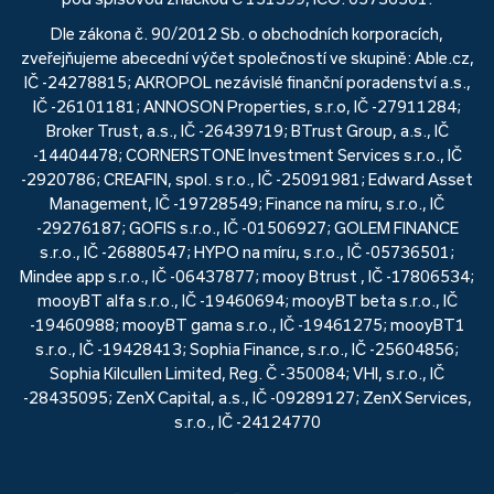
Dle zákona č. 90/2012 Sb. o obchodních korporacích,
zveřejňujeme abecední výčet společností ve skupině: Able.cz,
IČ -24278815; AKROPOL nezávislé finanční poradenství a.s.,
IČ -26101181; ANNOSON Properties, s.r.o, IČ -27911284;
Broker Trust, a.s., IČ -26439719; BTrust Group, a.s., IČ
-14404478; CORNERSTONE Investment Services s.r.o., IČ
-2920786; CREAFIN, spol. s r.o., IČ -25091981; Edward Asset
Management, IČ -19728549; Finance na míru, s.r.o., IČ
-29276187; GOFIS s.r.o., IČ -01506927; GOLEM FINANCE
s.r.o., IČ -26880547; HYPO na míru, s.r.o., IČ -05736501;
Mindee app s.r.o., IČ -06437877; mooy Btrust , IČ -17806534;
mooyBT alfa s.r.o., IČ -19460694; mooyBT beta s.r.o., IČ
-19460988; mooyBT gama s.r.o., IČ -19461275; mooyBT1
s.r.o., IČ -19428413; Sophia Finance, s.r.o., IČ -25604856;
Sophia Kilcullen Limited, Reg. Č -350084; VHI, s.r.o., IČ
-28435095; ZenX Capital, a.s., IČ -09289127; ZenX Services,
s.r.o., IČ -24124770