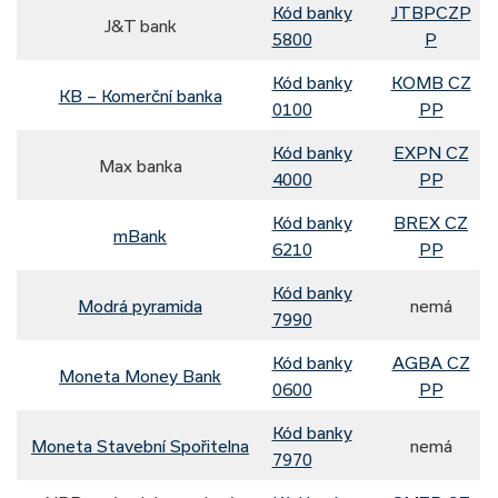
Kód banky
JTBPCZP
J&T bank
5800
P
Kód banky
KOMB CZ
KB – Komerční banka
0100
PP
Kód banky
EXPN CZ
Max banka
4000
PP
Kód banky
BREX CZ
mBank
6210
PP
Kód banky
Modrá pyramida
nemá
7990
Kód banky
AGBA CZ
Moneta Money Bank
0600
PP
Kód banky
Moneta Stavební Spořitelna
nemá
7970