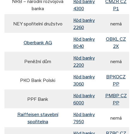
NRB – národní rozvojová
Kód banky
CMZR CZ
banka
4300
P1
Kód banky
NEY spořitelní družstvo
nemá
2260
Kód banky
OBKL CZ
Oberbank AG
8040
2X
Kód banky
Peněžní dům
nemá
2200
Kód banky
BPKOCZ
PKO Bank Polski
3060
PP
Kód banky
PMBP CZ
PPF Bank
6000
PP
Raiffeisen stavební
Kód banky
nemá
spořitelna
7950
Kód banky
RZBC CZ