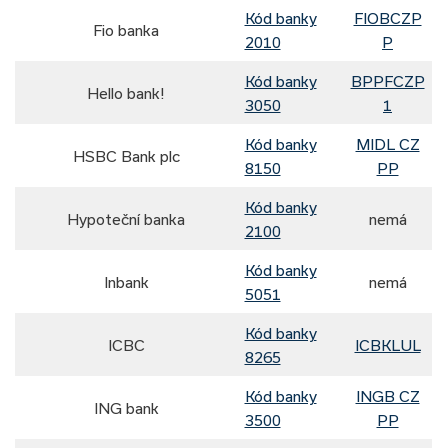
Kód banky
FIOBCZP
Fio banka
2010
P
Kód banky
BPPFCZP
Hello bank!
3050
1
Kód banky
MIDL CZ
HSBC Bank plc
8150
PP
Kód banky
Hypoteční banka
nemá
2100
Kód banky
Inbank
nemá
5051
Kód banky
ICBC
ICBKLUL
8265
Kód banky
INGB CZ
ING bank
3500
PP