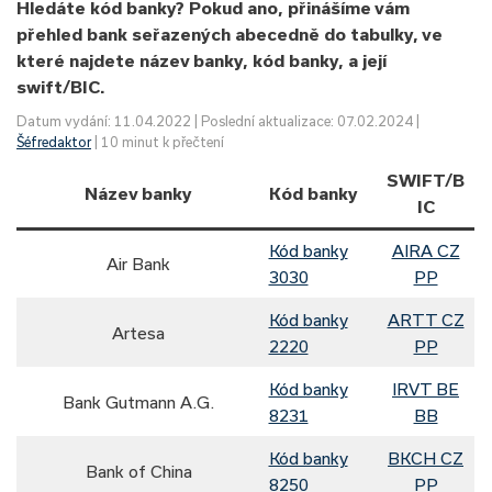
Hledáte kód banky? Pokud ano, přinášíme vám
přehled bank seřazených abecedně do tabulky, ve
které najdete název banky, kód banky, a její
swift/BIC.
Datum vydání: 11.04.2022 | Poslední aktualizace: 07.02.2024 |
Šéfredaktor
| 10 minut k přečtení
SWIFT/B
Název banky
Kód banky
IC
Kód banky
AIRA CZ
Air Bank
3030
PP
Kód banky
ARTT CZ
Artesa
2220
PP
Kód banky
IRVT BE
Bank Gutmann A.G.
8231
BB
Kód banky
BKCH CZ
Bank of China
8250
PP