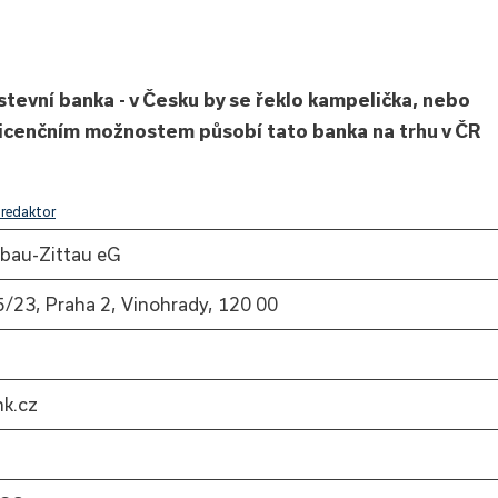
tevní banka - v Česku by se řeklo kampelička, nebo
licenčním možnostem působí tato banka na trhu v ČR
fredaktor
bau-Zittau eG
/23, Praha 2, Vinohrady, 120 00
k.cz