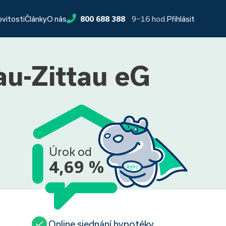
9−16 hod.
ovitosti
Články
O nás
800 688 388
Přihlásit
au-Zittau eG
Úrok od
4,69 %
Online sjednání hypotéky