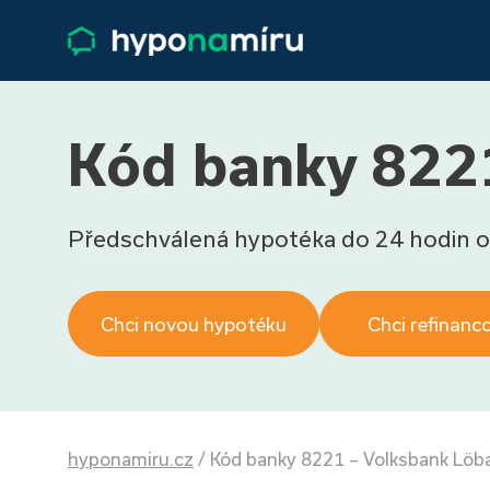
Kód banky 8221
Předschválená hypotéka do 24 hodin o
Chci novou hypotéku
Chci refinanc
hyponamiru.cz
/
Kód banky 8221 – Volksbank Löb