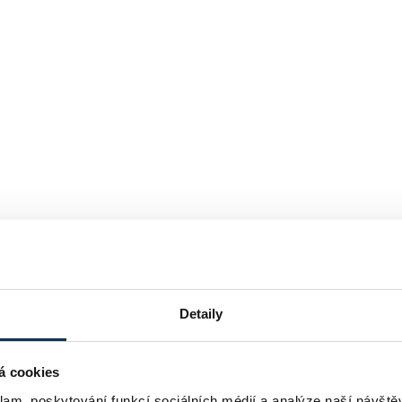
Detaily
á cookies
klam, poskytování funkcí sociálních médií a analýze naší návšt