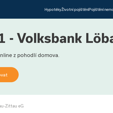
Hypotéky
Životní pojištění
Pojištění nem
 - Volksbank Löb
nline z pohodlí domova.
ovat
au-Zittau eG