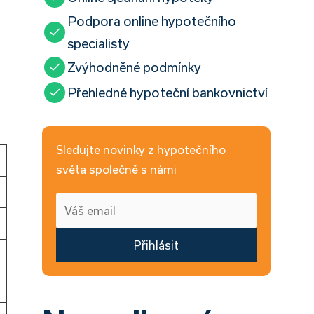
Podpora online hypotečního
specialisty
Zvýhodněné podmínky
Přehledné hypoteční bankovnictví
Sledujte novinky z hypotečního
světa společně s námi
Přihlásit