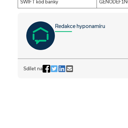
SWIFT kód banky
GENODEF1N
Redakce hyponamíru
Sdílet na