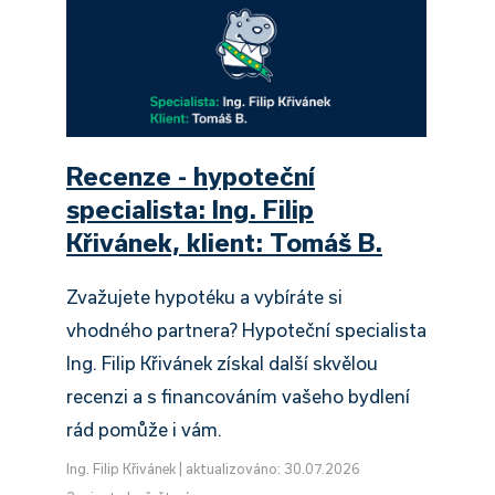
Recenze - hypoteční
specialista: Ing. Filip
Křivánek, klient: Tomáš B.
Zvažujete hypotéku a vybíráte si
vhodného partnera? Hypoteční specialista
Ing. Filip Křivánek získal další skvělou
recenzi a s financováním vašeho bydlení
rád pomůže i vám.
Ing. Filip Křivánek
|
aktualizováno: 30.07.2026