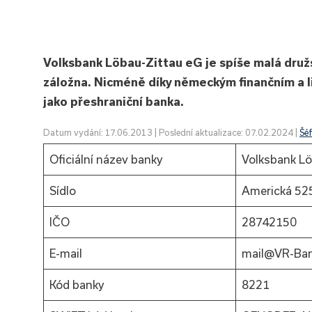
Volksbank Löbau-Zittau eG je spíše malá družs
záložna. Nicméně díky německým finančním a 
jako přeshraniční banka.
Datum vydání: 17.06.2013 | Poslední aktualizace: 07.02.2024 |
Šé
Oficiální název banky
Volksbank Lö
Sídlo
Americká 525
IČO
28742150
E-mail
mail@VR-Ban
Kód banky
8221