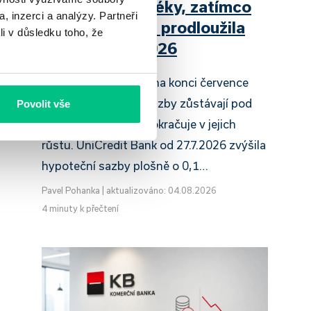
zdražuje hypotéky, zatímco
, inzerci a analýzy. Partneři
Raiffeisenbank prodloužila
li v důsledku toho, že
slevu do 6.9.2026
Český hypoteční trh na konci července
2026 potvrzuje, že sazby zůstávají pod
Povolit vše
tlakem a část bank pokračuje v jejich
růstu. UniCredit Bank od 27.7.2026 zvýšila
hypoteční sazby plošně o 0,1…
Pavel Pohanka
|
aktualizováno: 04.08.2026
4 minuty k přečtení