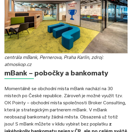
centrála mBank, Pernerova, Praha Karlín, zdroj:
atmoskop.cz
mBank – pobočky a bankomaty
Momentálně se obchodní místa mBank nachází na 30
místech po České republice. Zároveň je možné využít tzv.
OK Pointy – obchodní místa společnosti Broker Consulting,
která je strategickým partnerem mBank. V mBank
neobsazují bankomaty žádná města. Obsazená už totiž
jsou! S mBank můžete v klidu vybírat bez poplatku
z
jakéhokoliv bankomatu nejen v ČR, ale po celém světě