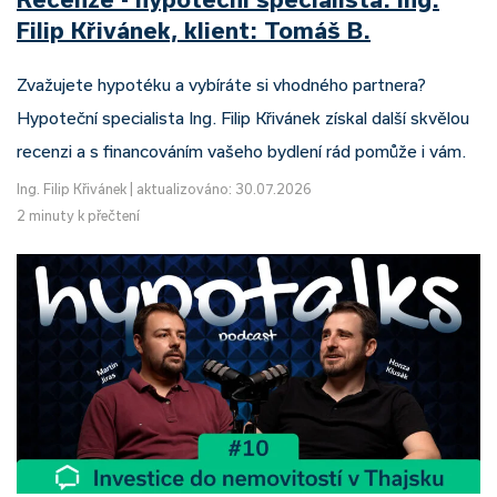
Filip Křivánek, klient: Tomáš B.
Zvažujete hypotéku a vybíráte si vhodného partnera?
Hypoteční specialista Ing. Filip Křivánek získal další skvělou
recenzi a s financováním vašeho bydlení rád pomůže i vám.
Ing. Filip Křivánek
|
aktualizováno: 30.07.2026
2 minuty k přečtení