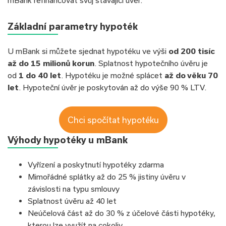
mBank refinancovat svůj stávající úvěr.
Základní parametry hypoték
U mBank si můžete sjednat hypotéku ve výši
od 200 tisíc
až do 15 milionů korun
. Splatnost hypotečního úvěru je
od
1 do 40 let
. Hypotéku je možné splácet
až do věku 70
let
. Hypoteční úvěr je poskytován až do výše 90 % LTV.
Chci spočítat hypotéku
Výhody hypotéky u mBank
Vyřízení a poskytnutí hypotéky zdarma
Mimořádné splátky až do 25 % jistiny úvěru v
závislosti na typu smlouvy
Splatnost úvěru až 40 let
Neúčelová část až do 30 % z účelové části hypotéky,
kterou lze využít na cokoliv