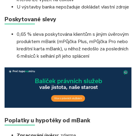
U výstavby banka nepožaduje dokládat vlastní zdroje
Poskytované slevy
0,65 % sleva poskytována klientům s jiným úvěrovým
produktem mBank (mPůjčka Plus, mPůjčka Pro nebo
kreditní karta mBank), u něhož nedošlo za posledních
6 měsíců k selhání při jeho splácení
Poplatky u hypotéky od mBank
Zpracování úvěru:
zdarma