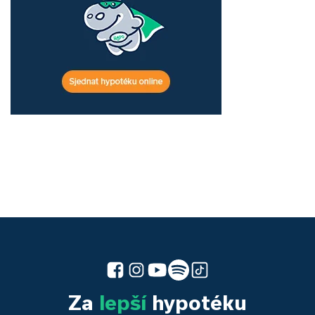
Za
lepší
hypotéku