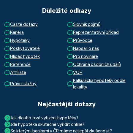
Důležité odkazy
Časté dotazy
Slovník pojmů
Kariéra
Reprezentativní příklad
Hypotéky
Průvodce
Poskytovatelé
Napsali o nás
Hlídač hypoték
Pro novináře
Reference
Ochrana osobních údajů
Affiliate
VOP
Kalkulačka hypotéky podle
Právní služby
lokality
Nejčastější dotazy
Jak dlouho trvá vyřízení hypotéky?
Jde hypotéka skutečně vyřídit online?
Hypotéka se dá zvládnout za měsíc i za tři. Nejčastěji její
Se kterými bankami v ČR máme nejlepší zkušenost?
Ano, skutečně jde. Díky moderním technologiím, které
uzavření trvá okolo 2 měsíců. Důvodem je především