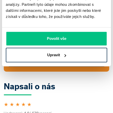
Podpora online hypotečního specialisty
analýzy. Partneři tyto údaje mohou zkombinovat s
Zvýhodněné podmínky
dalšími informacemi, které jste jim poskytli nebo které
Přehledné hypoteční bankovnictví
získali v důsledku toho, že používáte jejich služby.
Sledujte novinky z hypotečního světa společně s námi
Povolit vše
Upravit
Přihlásit
Napsali o nás
★
★
★
★
★