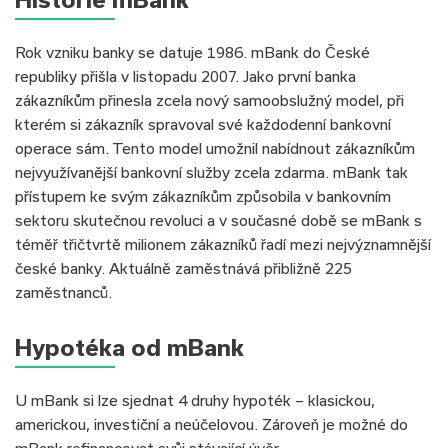
Rok vzniku banky se datuje 1986. mBank do České
republiky přišla v listopadu 2007. Jako první banka
zákazníkům přinesla zcela nový samoobslužný model, při
kterém si zákazník spravoval své každodenní bankovní
operace sám. Tento model umožnil nabídnout zákazníkům
nejvyužívanější bankovní služby zcela zdarma. mBank tak
přístupem ke svým zákazníkům způsobila v bankovním
sektoru skutečnou revoluci a v současné době se mBank s
téměř třičtvrtě milionem zákazníků řadí mezi nejvýznamnější
české banky. Aktuálně zaměstnává přibližně 225
zaměstnanců.
Hypotéka od mBank
U mBank si lze sjednat 4 druhy hypoték – klasickou,
americkou, investiční a neúčelovou. Zároveň je možné do