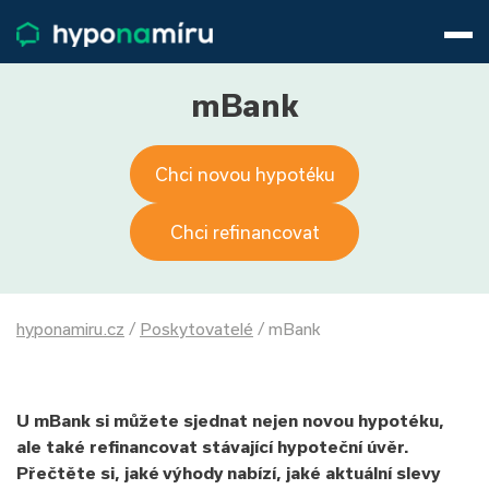
Hypotéky
Životní pojištění
Pojištění nemovitosti
mBank
Články
O nás
Chci novou hypotéku
800 688 388
9−16 hod.
Přihlásit
Chci refinancovat
hyponamiru.cz
/
Poskytovatelé
/
mBank
U mBank si můžete sjednat nejen novou hypotéku,
ale také refinancovat stávající hypoteční úvěr.
Přečtěte si, jaké výhody nabízí, jaké aktuální slevy