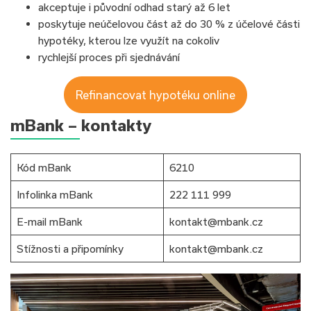
akceptuje i původní odhad starý až 6 let
poskytuje neúčelovou část až do 30 % z účelové části
hypotéky, kterou lze využít na cokoliv
rychlejší proces při sjednávání
Refinancovat hypotéku online
mBank – kontakty
Kód mBank
6210
Infolinka mBank
222 111 999
E-mail mBank
kontakt@mbank.cz
Stížnosti a připomínky
kontakt@mbank.cz