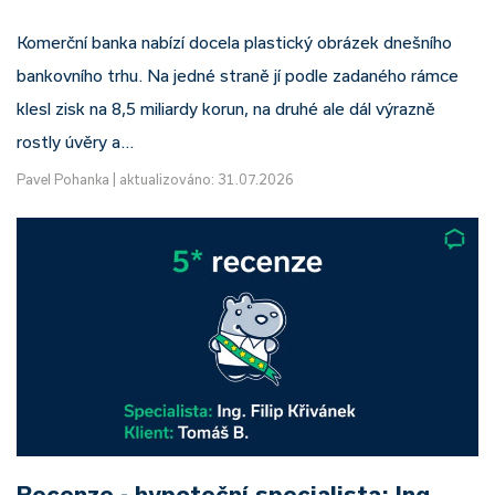
Komerční banka nabízí docela plastický obrázek dnešního
bankovního trhu. Na jedné straně jí podle zadaného rámce
klesl zisk na 8,5 miliardy korun, na druhé ale dál výrazně
rostly úvěry a…
Pavel Pohanka
|
aktualizováno: 31.07.2026
Recenze - hypoteční specialista: Ing.