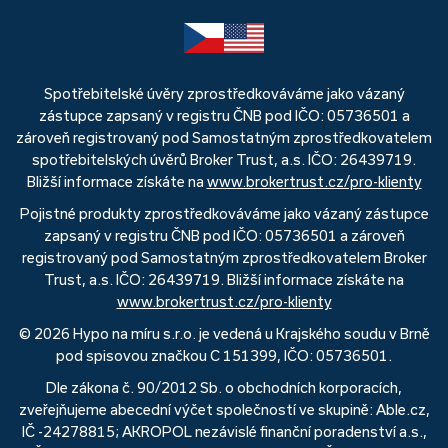
Spotřebitelské úvěry zprostředkováváme jako vázaný
zástupce zapsaný v registru ČNB pod IČO: 05736501 a
zároveň registrovaný pod Samostatným zprostředkovatelem
spotřebitelských úvěrů Broker Trust, a.s. IČO: 26439719.
Bližší informace získáte na
www.brokertrust.cz/pro-klienty
Pojistné produkty zprostředkováváme jako vázaný zástupce
zapsaný v registru ČNB pod IČO: 05736501 a zároveň
registrovaný pod Samostatným zprostředkovatelem Broker
Trust, a.s. IČO: 26439719. Bližší informace získáte na
www.brokertrust.cz/pro-klienty
© 2026 Hypo na míru s.r.o. je vedená u Krajského soudu v Brně
pod spisovou značkou C 151399, IČO: 05736501.
Dle zákona č. 90/2012 Sb. o obchodních korporacích,
zveřejňujeme abecední výčet společností ve skupině: Able.cz,
IČ -24278815; AKROPOL nezávislé finanční poradenství a.s.,