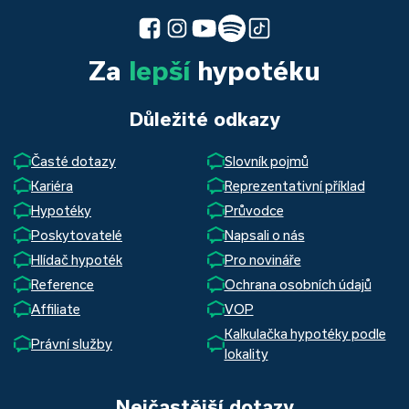
Za
lepší
hypotéku
Důležité odkazy
Časté dotazy
Slovník pojmů
Kariéra
Reprezentativní příklad
Hypotéky
Průvodce
Poskytovatelé
Napsali o nás
Hlídač hypoték
Pro novináře
Reference
Ochrana osobních údajů
Affiliate
VOP
Kalkulačka hypotéky podle
Právní služby
lokality
Nejčastější dotazy