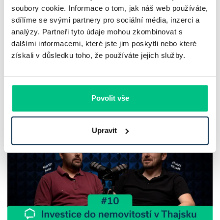
Recenze - hypoteční specialista: Ing.
soubory cookie. Informace o tom, jak náš web používáte,
Filip Křivánek, klient: Tomáš B.
sdílíme se svými partnery pro sociální média, inzerci a
analýzy. Partneři tyto údaje mohou zkombinovat s
Zvažujete hypotéku a vybíráte si vhodného partnera?
dalšími informacemi, které jste jim poskytli nebo které
Hypoteční specialista Ing. Filip Křivánek získal další skvělou
získali v důsledku toho, že používáte jejich služby.
recenzi a s financováním vašeho bydlení rád pomůže i vám.
Ing. Filip Křivánek
|
aktualizováno: 30.07.2026
Povolit vše
2 minuty k přečtení
Upravit