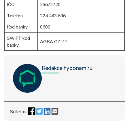
IČO
25672720
Telefon
224 443 636
Kód banky
0600
SWIFT kód
AGBA CZ PP
banky
Redakce hyponamíru
Sdílet na