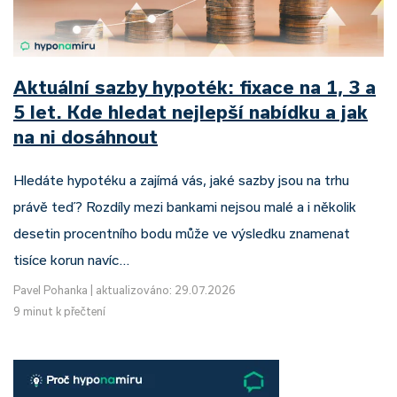
Aktuální sazby hypoték: fixace na 1, 3 a
5 let. Kde hledat nejlepší nabídku a jak
na ni dosáhnout
Hledáte hypotéku a zajímá vás, jaké sazby jsou na trhu
právě teď? Rozdíly mezi bankami nejsou malé a i několik
desetin procentního bodu může ve výsledku znamenat
tisíce korun navíc…
Pavel Pohanka
|
aktualizováno: 29.07.2026
9 minut k přečtení