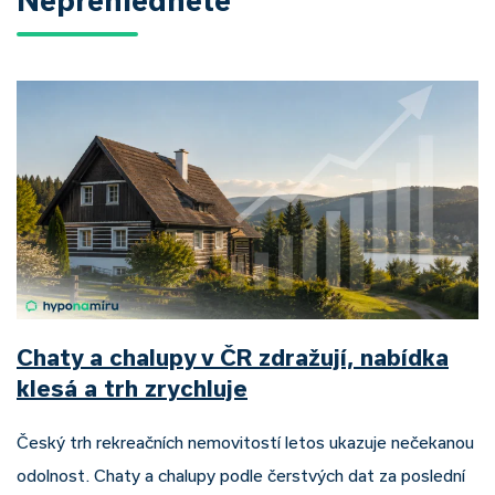
Nepřehlédněte
Chaty a chalupy v ČR zdražují, nabídka
klesá a trh zrychluje
Český trh rekreačních nemovitostí letos ukazuje nečekanou
odolnost. Chaty a chalupy podle čerstvých dat za poslední