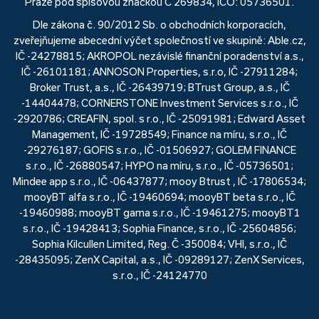
Praze pod spisovou značkou C 269834, IČO: 05736501.
Dle zákona č. 90/2012 Sb. o obchodních korporacích,
zveřejňujeme abecední výčet společností ve skupině: Able.cz,
IČ -24278815; AKROPOL nezávislé finanční poradenství a.s.,
IČ -26101181; ANNOSON Properties, s.r.o, IČ -27911284;
Broker Trust, a.s., IČ -26439719; BTrust Group, a.s., IČ
-14404478; CORNERSTONE Investment Services s.r.o., IČ
-2920786; CREAFIN, spol. s r.o., IČ -25091981; Edward Asset
Management, IČ -19728549; Finance na míru, s.r.o., IČ
-29276187; GOFIS s.r.o., IČ -01506927; GOLEM FINANCE
s.r.o., IČ -26880547; HYPO na míru, s.r.o., IČ -05736501;
Mindee app s.r.o., IČ -06437877; mooy Btrust , IČ -17806534;
mooyBT alfa s.r.o., IČ -19460694; mooyBT beta s.r.o., IČ
-19460988; mooyBT gama s.r.o., IČ -19461275; mooyBT1
s.r.o., IČ -19428413; Sophia Finance, s.r.o., IČ -25604856;
Sophia Kilcullen Limited, Reg. Č -350084; VHI, s.r.o., IČ
-28435095; ZenX Capital, a.s., IČ -09289127; ZenX Services,
s.r.o., IČ -24124770