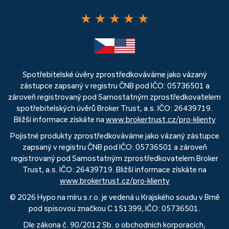
★
★
★
★
★
Spotřebitelské úvěry zprostředkováváme jako vázaný
zástupce zapsaný v registru ČNB pod IČO: 05736501 a
zároveň registrovaný pod Samostatným zprostředkovatelem
spotřebitelských úvěrů Broker Trust, a.s. IČO: 26439719.
Bližší informace získáte na
www.brokertrust.cz/pro-klienty
Pojistné produkty zprostředkováváme jako vázaný zástupce
zapsaný v registru ČNB pod IČO: 05736501 a zároveň
registrovaný pod Samostatným zprostředkovatelem Broker
Trust, a.s. IČO: 26439719. Bližší informace získáte na
www.brokertrust.cz/pro-klienty
© 2026 Hypo na míru s.r.o. je vedená u Krajského soudu v Brně
pod spisovou značkou C 151399, IČO: 05736501.
Dle zákona č. 90/2012 Sb. o obchodních korporacích,