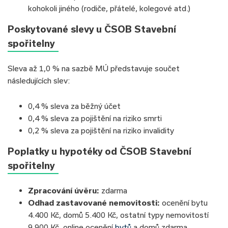
kohokoli jiného (rodiče, přátelé, kolegové atd.)
Poskytované slevy u ČSOB Stavební
spořitelny
Sleva až 1,0 % na sazbě MÚ představuje součet
následujících slev:
0,4 % sleva za běžný účet
0,4 % sleva za pojištění na riziko smrti
0,2 % sleva za pojištění na riziko invalidity
Poplatky u hypotéky od ČSOB Stavební
spořitelny
Zpracování úvěru:
zdarma
Odhad zastavované nemovitosti:
ocenění bytu
4.400 Kč, domů 5.400 Kč, ostatní typy nemovitostí
9.900 Kč, online ocenění
bytů
a domů zdarma