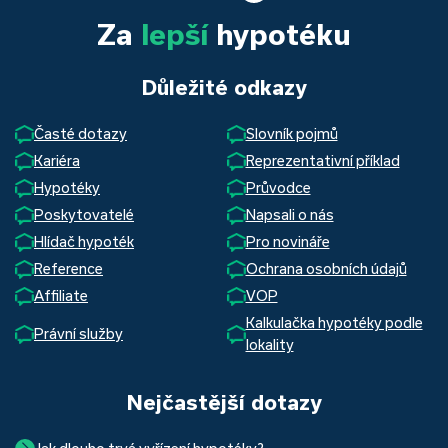
Za
lepší
hypotéku
Důležité odkazy
Časté dotazy
Slovník pojmů
Kariéra
Reprezentativní příklad
Hypotéky
Průvodce
Poskytovatelé
Napsali o nás
Hlídač hypoték
Pro novináře
Reference
Ochrana osobních údajů
Affiliate
VOP
Kalkulačka hypotéky podle
Právní služby
lokality
Nejčastější dotazy