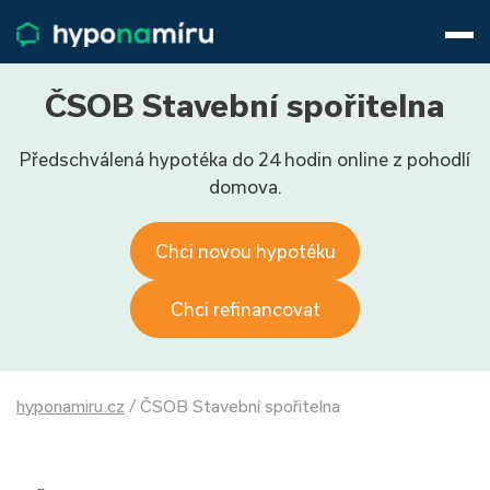
Hypotéky
Životní pojištění
Pojištění nemovitosti
ČSOB Stavební spořitelna
Články
Předschválená hypotéka do 24 hodin online z pohodlí
O nás
domova.
800 688 388
9−16 hod.
Přihlásit
Chci novou hypotéku
Chci refinancovat
hyponamiru.cz
/
ČSOB Stavební spořitelna