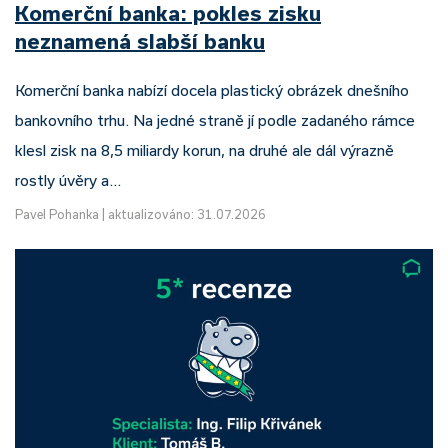
Komerční banka: pokles zisku
neznamená slabší banku
Komerční banka nabízí docela plastický obrázek dnešního
bankovního trhu. Na jedné straně jí podle zadaného rámce
klesl zisk na 8,5 miliardy korun, na druhé ale dál výrazně
rostly úvěry a…
Pavel Pohanka
|
aktualizováno: 31.07.2026