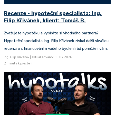
Recenze - hypoteční specialista: Ing.
Filip Křivánek, klient: Tomáš B.
Zvažujete hypotéku a vybíráte si vhodného partnera?
Hypoteční specialista Ing. Filip Křivánek získal další skvělou
recenzi a s financováním vašeho bydlení rád pomůže i vám.
Ing. Filip Křivánek
|
aktualizováno: 30.07.2026
2 minuty k přečtení