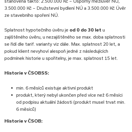
stanovena takto: 2.500.000 Kč – Úsporný meziúvěr NÚ,
3.500.000 Kč – Družstevní bydlení NÚ a 3.500.000 Kč Úvěr
ze stavebního spoření NÚ.
Splatnost hypotečního úvěru je
od 0 do 30 let
u
zajištěného úvěru, u nezajištěného se max. doba splatnosti
se řídí dle tarif. varianty viz dále. Max. splatnost 20 let, a
pokud klient nevyhoví alespoň jedné z následujících
podmínek historie u spořitelny, je max. splatnost 15 let.
Historie v ČSOBSS:
min. 6 měsíců existuje aktivní produkt
produkt, který nebyl ukončen před více než 6 měsíci
od podpisu aktuální žádosti (produkt musel trvat min.
6 měsíců)
Historie v ČSOB: