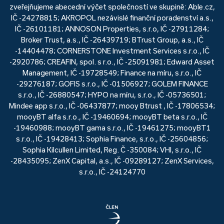
zveřejňujeme abecední výčet společností ve skupině: Able.cz,
IČ -24278815; AKROPOL nezávislé finanční poradenství a.s.,
IČ -26101181; ANNOSON Properties, s.r.o, IČ -27911284;
Broker Trust, a.s., IČ -26439719; BTrust Group, a.s., IČ
-14404478; CORNERSTONE Investment Services s.r.o., IČ
-2920786; CREAFIN, spol. s r.o., IČ -25091981; Edward Asset
Management, IČ -19728549; Finance na míru, s.r.o., IČ
-29276187; GOFIS s.r.o., IČ -01506927; GOLEM FINANCE
s.r.o., IČ -26880547; HYPO na míru, s.r.o., IČ -05736501;
Mindee app s.r.o., IČ -06437877; mooy Btrust , IČ -17806534;
mooyBT alfa s.r.o., IČ -19460694; mooyBT beta s.r.o., IČ
-19460988; mooyBT gama s.r.o., IČ -19461275; mooyBT1
s.r.o., IČ -19428413; Sophia Finance, s.r.o., IČ -25604856;
Sophia Kilcullen Limited, Reg. Č -350084; VHI, s.r.o., IČ
-28435095; ZenX Capital, a.s., IČ -09289127; ZenX Services,
s.r.o., IČ -24124770