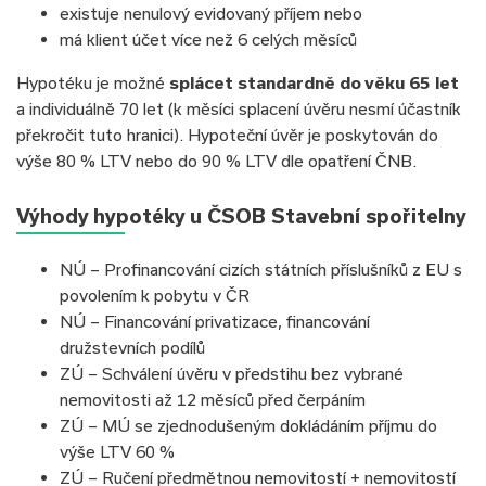
existuje nenulový evidovaný příjem nebo
má klient účet více než 6 celých měsíců
Hypotéku je možné
splácet standardně do věku 65 let
a individuálně 70 let (k měsíci splacení úvěru nesmí účastník
překročit tuto hranici). Hypoteční úvěr je poskytován do
výše 80 % LTV nebo do 90 % LTV dle opatření ČNB.
Výhody hypotéky u ČSOB Stavební spořitelny
NÚ – Profinancování cizích státních příslušníků z EU s
povolením k pobytu v ČR
NÚ – Financování privatizace, financování
družstevních podílů
ZÚ – Schválení úvěru v předstihu bez vybrané
nemovitosti až 12 měsíců před čerpáním
ZÚ – MÚ se zjednodušeným dokládáním příjmu do
výše LTV 60 %
ZÚ – Ručení předmětnou nemovitostí + nemovitostí