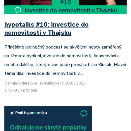
hypotalks #10: Investice do
nemovitostí v Thajsku
Přinášíme jedinečný podcast se skvělými hosty zaměřený
na témata bydlení, investic do nemovitostí, financování a
mnoho dalšího, kterým vás bude provázet Jan Klusák. Hlavní
téma dílu: Investice do nemovitostí v…
Daniela Opletalová
|
aktualizováno: 29.07.2026
2 minuty k přečtení