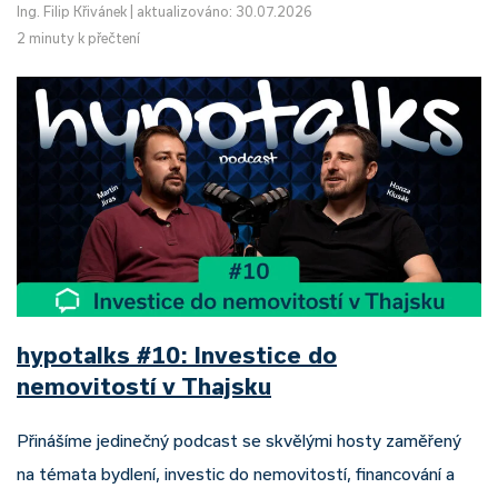
Ing. Filip Křivánek
|
aktualizováno: 30.07.2026
2 minuty k přečtení
hypotalks #10: Investice do
nemovitostí v Thajsku
Přinášíme jedinečný podcast se skvělými hosty zaměřený
na témata bydlení, investic do nemovitostí, financování a