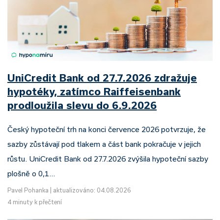
UniCredit Bank od 27.7.2026 zdražuje
hypotéky, zatímco Raiffeisenbank
prodloužila slevu do 6.9.2026
Český hypoteční trh na konci července 2026 potvrzuje, že
sazby zůstávají pod tlakem a část bank pokračuje v jejich
růstu. UniCredit Bank od 27.7.2026 zvýšila hypoteční sazby
plošně o 0,1…
Pavel Pohanka
|
aktualizováno: 04.08.2026
4 minuty k přečtení