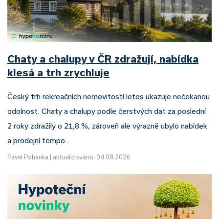
Chaty a chalupy v ČR zdražují, nabídka
klesá a trh zrychluje
Český trh rekreačních nemovitostí letos ukazuje nečekanou
odolnost. Chaty a chalupy podle čerstvých dat za poslední
2 roky zdražily o 21,8 %, zároveň ale výrazně ubylo nabídek
a prodejní tempo…
Pavel Pohanka
|
aktualizováno: 04.08.2026