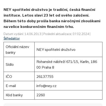
NEY spořitelní družstvo je tradiční, česká finanční
instituce. Letos slaví 23 let od svého založení.
Během této doby prošla banka náročnými zkouškami
na velice konkurenčním finančním trhu.
Datum vydání: 14.06.2013 | Poslední aktualizace: 07.02.2024 |
Šéfredaktor
Oficiální název
NEY spořitelní družstvo
banky
Rohanské nábřeží 671/15, Karlín, 186
Sídlo
00 Praha 8
IČO
26137755
E-mail
info@ney.cz
Kód banky
2260