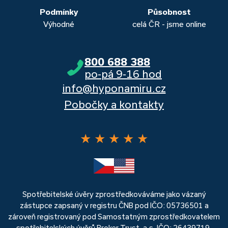
Podmínky
Působnost
Výhodné
celá ČR - jsme online
800 688 388
po-pá 9-16 hod
info@hyponamiru.cz
Pobočky a kontakty
★
★
★
★
★
Spotřebitelské úvěry zprostředkováváme jako vázaný
zástupce zapsaný v registru ČNB pod IČO: 05736501 a
zároveň registrovaný pod Samostatným zprostředkovatelem
spotřebitelských úvěrů Broker Trust, a.s. IČO: 26439719.