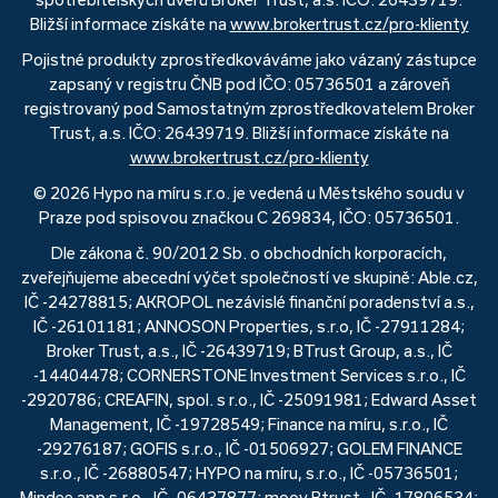
Bližší informace získáte na
www.brokertrust.cz/pro-klienty
Pojistné produkty zprostředkováváme jako vázaný zástupce
zapsaný v registru ČNB pod IČO: 05736501 a zároveň
registrovaný pod Samostatným zprostředkovatelem Broker
Trust, a.s. IČO: 26439719. Bližší informace získáte na
www.brokertrust.cz/pro-klienty
© 2026 Hypo na míru s.r.o. je vedená u Městského soudu v
Praze pod spisovou značkou C 269834, IČO: 05736501.
Dle zákona č. 90/2012 Sb. o obchodních korporacích,
zveřejňujeme abecední výčet společností ve skupině: Able.cz,
IČ -24278815; AKROPOL nezávislé finanční poradenství a.s.,
IČ -26101181; ANNOSON Properties, s.r.o, IČ -27911284;
Broker Trust, a.s., IČ -26439719; BTrust Group, a.s., IČ
-14404478; CORNERSTONE Investment Services s.r.o., IČ
-2920786; CREAFIN, spol. s r.o., IČ -25091981; Edward Asset
Management, IČ -19728549; Finance na míru, s.r.o., IČ
-29276187; GOFIS s.r.o., IČ -01506927; GOLEM FINANCE
s.r.o., IČ -26880547; HYPO na míru, s.r.o., IČ -05736501;
Mindee app s.r.o., IČ -06437877; mooy Btrust , IČ -17806534;