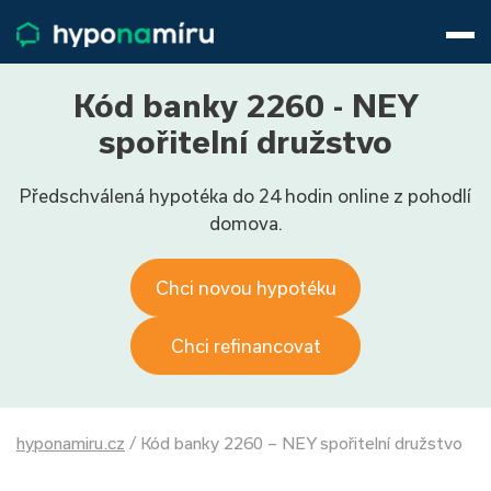
Hypotéky
Životní pojištění
Pojištění nemovitosti
Kód banky 2260 - NEY
Články
spořitelní družstvo
O nás
Předschválená hypotéka do 24 hodin online z pohodlí
800 688 388
9−16 hod.
domova.
Přihlásit
Chci novou hypotéku
Chci refinancovat
hyponamiru.cz
/
Kód banky 2260 – NEY spořitelní družstvo