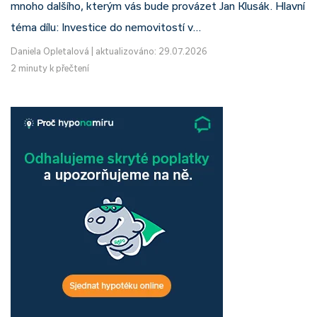
mnoho dalšího, kterým vás bude provázet Jan Klusák. Hlavní
téma dílu: Investice do nemovitostí v…
Daniela Opletalová
|
aktualizováno: 29.07.2026
2 minuty k přečtení