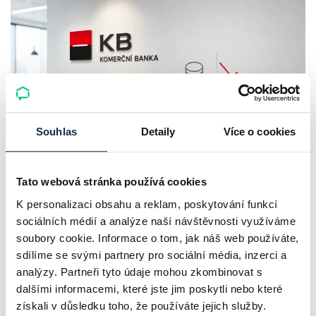
Souhlas
Detaily
Více o cookies
Komerční banka: pokles zisku
Tato webová stránka používá cookies
neznamená slabší banku
K personalizaci obsahu a reklam, poskytování funkcí
sociálních médií a analýze naší návštěvnosti využíváme
Komerční banka nabízí docela plastický obrázek dnešního
soubory cookie. Informace o tom, jak náš web používáte,
bankovního trhu. Na jedné straně jí podle zadaného rámce
sdílíme se svými partnery pro sociální média, inzerci a
klesl zisk na 8,5 miliardy korun, na druhé ale dál výrazně
analýzy. Partneři tyto údaje mohou zkombinovat s
dalšími informacemi, které jste jim poskytli nebo které
rostly úvěry a…
získali v důsledku toho, že používáte jejich služby.