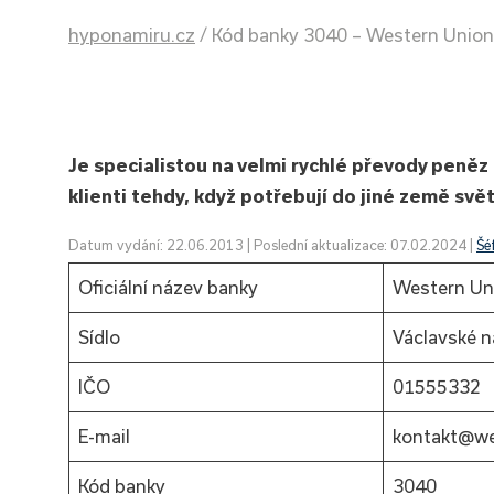
hyponamiru.cz
/
Kód banky 3040 – Western Union 
Je specialistou na velmi rychlé převody peněz d
klienti tehdy, když potřebují do jiné země svět
Datum vydání: 22.06.2013 | Poslední aktualizace: 07.02.2024 |
Šé
Oficiální název banky
Western Uni
Sídlo
Václavské n
IČO
01555332
E-mail
kontakt@we
Kód banky
3040