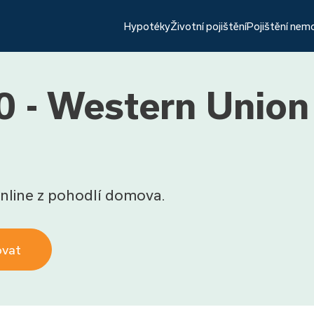
Hypotéky
Životní pojištění
Pojištění nem
 - Western Union 
nline z pohodlí domova.
ovat