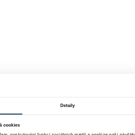
Detaily
á cookies
klam, poskytování funkcí sociálních médií a analýze naší návšt