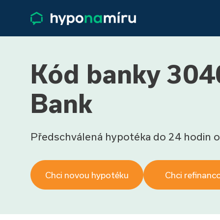
Kód banky 3040
Bank
Předschválená hypotéka do 24 hodin o
Chci novou hypotéku
Chci refinanc