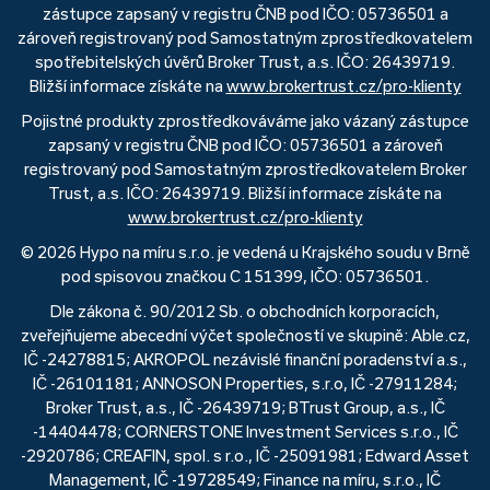
zástupce zapsaný v registru ČNB pod IČO: 05736501 a
zároveň registrovaný pod Samostatným zprostředkovatelem
spotřebitelských úvěrů Broker Trust, a.s. IČO: 26439719.
Bližší informace získáte na
www.brokertrust.cz/pro-klienty
Pojistné produkty zprostředkováváme jako vázaný zástupce
zapsaný v registru ČNB pod IČO: 05736501 a zároveň
registrovaný pod Samostatným zprostředkovatelem Broker
Trust, a.s. IČO: 26439719. Bližší informace získáte na
www.brokertrust.cz/pro-klienty
© 2026 Hypo na míru s.r.o. je vedená u Krajského soudu v Brně
pod spisovou značkou C 151399, IČO: 05736501.
Dle zákona č. 90/2012 Sb. o obchodních korporacích,
zveřejňujeme abecední výčet společností ve skupině: Able.cz,
IČ -24278815; AKROPOL nezávislé finanční poradenství a.s.,
IČ -26101181; ANNOSON Properties, s.r.o, IČ -27911284;
Broker Trust, a.s., IČ -26439719; BTrust Group, a.s., IČ
-14404478; CORNERSTONE Investment Services s.r.o., IČ
-2920786; CREAFIN, spol. s r.o., IČ -25091981; Edward Asset
Management, IČ -19728549; Finance na míru, s.r.o., IČ