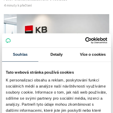
4 minuty k přečtení
Souhlas
Detaily
Více o cookies
Tato webová stránka používá cookies
Komerční banka: pokles zisku
K personalizaci obsahu a reklam, poskytování funkcí
neznamená slabší banku
sociálních médií a analýze naší návštěvnosti využíváme
soubory cookie. Informace o tom, jak náš web používáte,
Komerční banka nabízí docela plastický obrázek dnešního
sdílíme se svými partnery pro sociální média, inzerci a
bankovního trhu. Na jedné straně jí podle zadaného rámce
analýzy. Partneři tyto údaje mohou zkombinovat s
dalšími informacemi, které jste jim poskytli nebo které
klesl zisk na 8,5 miliardy korun, na druhé ale dál výrazně