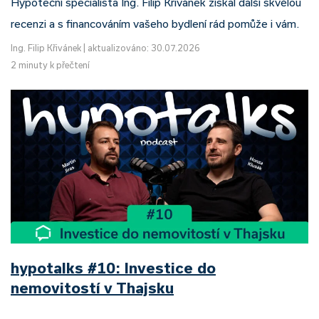
Hypoteční specialista Ing. Filip Křivánek získal další skvělou
recenzi a s financováním vašeho bydlení rád pomůže i vám.
Ing. Filip Křivánek
|
aktualizováno: 30.07.2026
2 minuty k přečtení
hypotalks #10: Investice do
nemovitostí v Thajsku