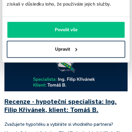
získali v důsledku toho, že používáte jejich služby.
rostly úvěry a…
Pavel Pohanka
|
aktualizováno: 31.07.2026
Povolit vše
Upravit
Recenze - hypoteční specialista: Ing.
Filip Křivánek, klient: Tomáš B.
Zvažujete hypotéku a vybíráte si vhodného partnera?