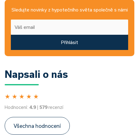
Sledujte novinky z hypotečního světa společně s námi
Přihlásit
Napsali o nás
★
★
★
★
★
Hodnocení:
4.9
|
579
recenzí
Všechna hodnocení