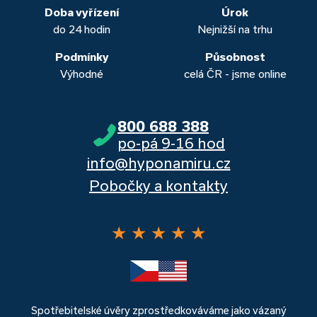
banka, Moneta a Raiffeisenbank.
Doba vyřízení
Úrok
do 24 hodin
Nejnižší na trhu
Podmínky
Působnost
Výhodné
celá ČR - jsme online
800 688 388
po-pá 9-16 hod
info@hyponamiru.cz
Pobočky a kontakty
★
★
★
★
★
Spotřebitelské úvěry zprostředkováváme jako vázaný