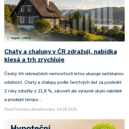
Chaty a chalupy v ČR zdražují, nabídka
klesá a trh zrychluje
Český trh rekreačních nemovitostí letos ukazuje nečekanou
odolnost. Chaty a chalupy podle čerstvých dat za poslední
2 roky zdražily o 21,8 %, zároveň ale výrazně ubylo nabídek
a prodejní tempo…
Pavel Pohanka
|
aktualizováno: 04.08.2026