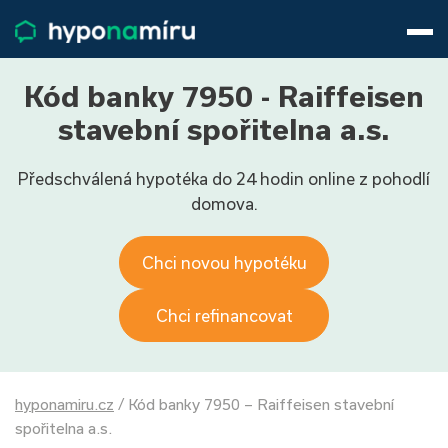
Hypotéky
Životní pojištění
Pojištění nemovitosti
Kód banky 7950 - Raiffeisen
Články
stavební spořitelna a.s.
O nás
Předschválená hypotéka do 24 hodin online z pohodlí
800 688 388
9−16 hod.
domova.
Přihlásit
Chci novou hypotéku
Chci refinancovat
hyponamiru.cz
/
Kód banky 7950 – Raiffeisen stavební
spořitelna a.s.