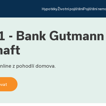
Hypotéky
Životní pojištění
Pojištění nem
1 - Bank Gutmann
haft
nline z pohodlí domova.
ovat