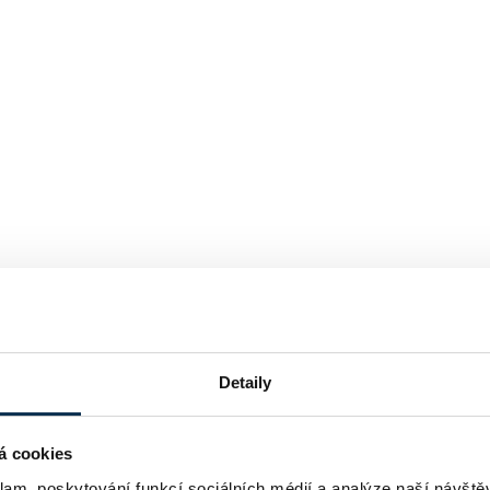
Detaily
á cookies
klam, poskytování funkcí sociálních médií a analýze naší návšt