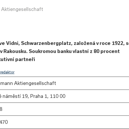
Aktiengesellschaft
e Vídni, Schwarzenbergplatz, založená v roce 1922, 
hu v Rakousku. Soukromou banku vlastní z 80 procent
utivní partneři
fredaktor
mann Aktiengesellschaft
é náměstí 19, Praha 1, 110 00
8
 470