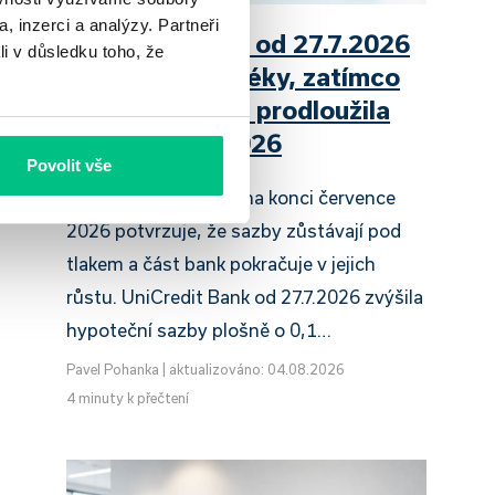
, inzerci a analýzy. Partneři
UniCredit Bank od 27.7.2026
li v důsledku toho, že
zdražuje hypotéky, zatímco
Raiffeisenbank prodloužila
slevu do 6.9.2026
Povolit vše
Český hypoteční trh na konci července
2026 potvrzuje, že sazby zůstávají pod
tlakem a část bank pokračuje v jejich
růstu. UniCredit Bank od 27.7.2026 zvýšila
hypoteční sazby plošně o 0,1…
Pavel Pohanka
|
aktualizováno: 04.08.2026
4 minuty k přečtení