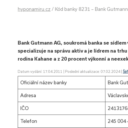
hyponamiru.cz
/
Kód banky 8231 – Bank Gutmann 
Bank Gutmann AG, soukromá banka se sídlem v
specializuje na správu aktiv a je lídrem na tr
rodina Kahane a z 20 procent výkonní a neexek
Datum vydání: 17.04.2011 | Poslední aktualizace: 07.02.2024 |
Šé
Oficiální název banky
Bank Gut
Adresa
Václavsk
IČO
2413176
Telefon
245 004