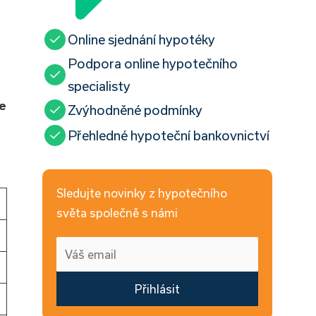
Online sjednání hypotéky
Podpora online hypotečního
specialisty
se
Zvýhodněné podmínky
Přehledné hypoteční bankovnictví
Sledujte novinky z hypotečního
světa společně s námi
Přihlásit