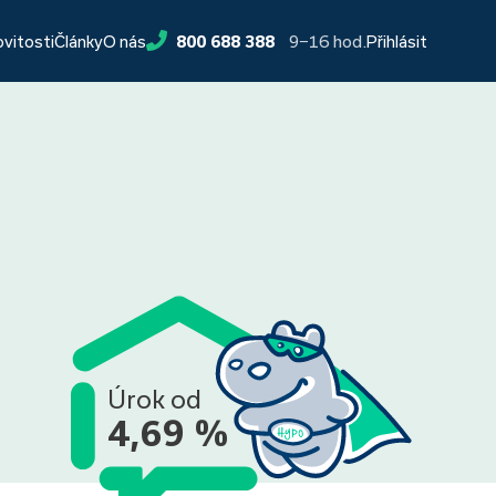
9−16 hod.
ovitosti
Články
O nás
800 688 388
Přihlásit
Úrok od
4,69 %