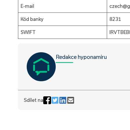
E-mail
czech@g
Kód banky
8231
SWIFT
IRVTBEB
Redakce hyponamíru
Sdílet na