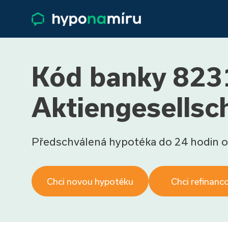
Kód banky 823
Aktiengesellsc
Předschválená hypotéka do 24 hodin o
Chci novou hypotéku
Chci refinanc