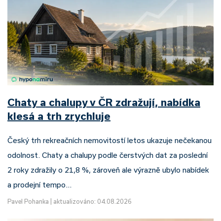
Chaty a chalupy v ČR zdražují, nabídka
klesá a trh zrychluje
Český trh rekreačních nemovitostí letos ukazuje nečekanou
odolnost. Chaty a chalupy podle čerstvých dat za poslední
2 roky zdražily o 21,8 %, zároveň ale výrazně ubylo nabídek
a prodejní tempo…
Pavel Pohanka
|
aktualizováno: 04.08.2026