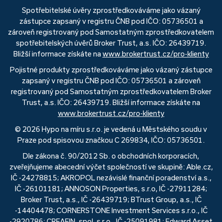
Spotřebitelské úvěry zprostředkováváme jako vázaný
zástupce zapsaný v registru ČNB pod IČO: 05736501 a
zároveň registrovaný pod Samostatným zprostředkovatelem
spotřebitelských úvěrů Broker Trust, a.s. IČO: 26439719.
Bližší informace získáte na
www.brokertrust.cz/pro-klienty
Pojistné produkty zprostředkováváme jako vázaný zástupce
zapsaný v registru ČNB pod IČO: 05736501 a zároveň
registrovaný pod Samostatným zprostředkovatelem Broker
Trust, a.s. IČO: 26439719. Bližší informace získáte na
www.brokertrust.cz/pro-klienty
© 2026 Hypo na míru s.r.o. je vedená u Městského soudu v
Praze pod spisovou značkou C 269834, IČO: 05736501.
Dle zákona č. 90/2012 Sb. o obchodních korporacích,
zveřejňujeme abecední výčet společností ve skupině: Able.cz,
IČ -24278815; AKROPOL nezávislé finanční poradenství a.s.,
IČ -26101181; ANNOSON Properties, s.r.o, IČ -27911284;
Broker Trust, a.s., IČ -26439719; BTrust Group, a.s., IČ
-14404478; CORNERSTONE Investment Services s.r.o., IČ
-2920786; CREAFIN, spol. s r.o., IČ -25091981; Edward Asset