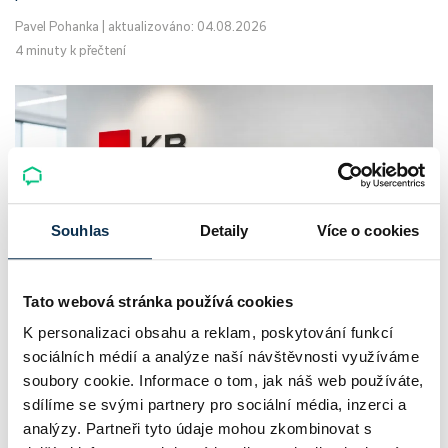
Pavel Pohanka
|
aktualizováno: 04.08.2026
4 minuty k přečtení
Souhlas
Detaily
Více o cookies
Tato webová stránka používá cookies
Komerční banka: pokles zisku
K personalizaci obsahu a reklam, poskytování funkcí
sociálních médií a analýze naší návštěvnosti využíváme
neznamená slabší banku
soubory cookie. Informace o tom, jak náš web používáte,
sdílíme se svými partnery pro sociální média, inzerci a
Komerční banka nabízí docela plastický obrázek dnešního
analýzy. Partneři tyto údaje mohou zkombinovat s
bankovního trhu. Na jedné straně jí podle zadaného rámce