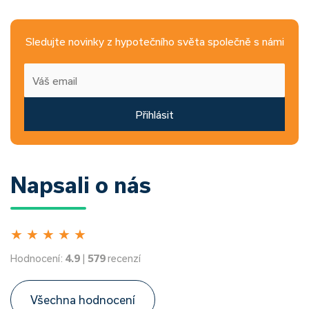
Sledujte novinky z hypotečního světa společně s námi
Přihlásit
Napsali o nás
★
★
★
★
★
Hodnocení:
4.9
|
579
recenzí
Všechna hodnocení