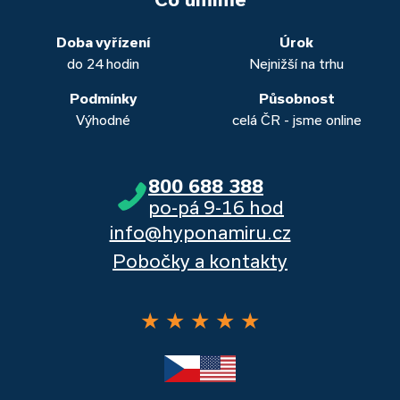
obou případech najdou výhodné řešení, které “utáhnete”.
Dalšími kvalitními proklientskými bankami jsou Komerční
banka, Moneta a Raiffeisenbank.
Doba vyřízení
Úrok
do 24 hodin
Nejnižší na trhu
Podmínky
Působnost
Výhodné
celá ČR - jsme online
800 688 388
po-pá 9-16 hod
info@hyponamiru.cz
Pobočky a kontakty
★
★
★
★
★