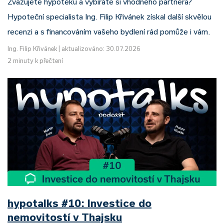
Zvažujete hypotéku a vybíráte si vhodného partnera?
Hypoteční specialista Ing. Filip Křivánek získal další skvělou
recenzi a s financováním vašeho bydlení rád pomůže i vám.
Ing. Filip Křivánek
|
aktualizováno: 30.07.2026
2 minuty k přečtení
hypotalks #10: Investice do
nemovitostí v Thajsku