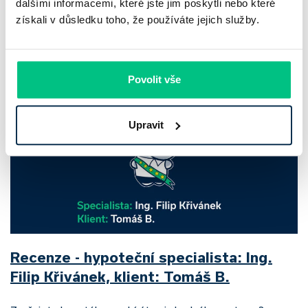
dalšími informacemi, které jste jim poskytli nebo které
klesl zisk na 8,5 miliardy korun, na druhé ale dál výrazně
získali v důsledku toho, že používáte jejich služby.
rostly úvěry a…
Pavel Pohanka
|
aktualizováno: 31.07.2026
Povolit vše
Upravit
Recenze - hypoteční specialista: Ing.
Filip Křivánek, klient: Tomáš B.