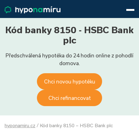
Hypotéky
Životní pojištění
Pojištění nemovitosti
Kód banky 8150 - HSBC Bank
Články
plc
O nás
Předschválená hypotéka do 24 hodin online z pohodlí
800 688 388
9−16 hod.
domova.
Přihlásit
Chci novou hypotéku
Chci refinancovat
hyponamiru.cz
/
Kód banky 8150 – HSBC Bank plc