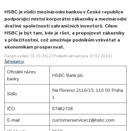
HSBC je vůdčí mezinárodní bankou v České republice
podporující místní korporátní zákazníky a mezinárodní
dceřiné společnosti zahraničních investorů. Cílem
HSBC je být tam, kde je růst, a propojovat zákazníky
s příležitostmi, což umožňuje podnikům vzkvétat a
ekonomikám prosperovat.
Datum vydání: 31.05.2012 | Poslední aktualizace: 07.02.2024 |
Šéfredaktor
Oficiální název
HSBC Bank plc
banky
Na Florenci 2116/15, 110 00 Praha
Sídlo
1
IČO
07482728
E-mail
customerservicecz@hsbc.com