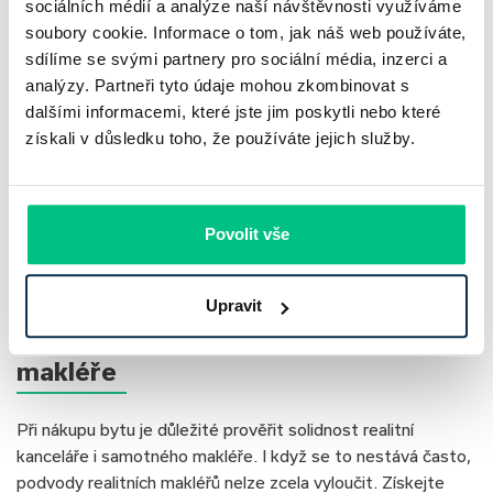
a plyn. Každý majitel bytu se rovněž podílí na úhradě
sociálních médií a analýze naší návštěvnosti využíváme
společných služeb. Jedná se například o úklid společných
soubory cookie. Informace o tom, jak náš web používáte,
prostor, energie spotřebované v těchto prostorách,
sdílíme se svými partnery pro sociální média, inzerci a
pojištění nemovitosti
, účetní a právní služby SVJ nebo
analýzy. Partneři tyto údaje mohou zkombinovat s
odměny výkonných členů SVJ.
dalšími informacemi, které jste jim poskytli nebo které
získali v důsledku toho, že používáte jejich služby.
Majitelé bytů musí rovněž pravidelně platit příspěvky do
fondu oprav, z něhož jsou financovány větší plánované
opravy budovy. Některá SVJ mohou vytvářet rezervní fond
Povolit vše
na nečekané výdaje nebo mimořádné situace, které nejsou
pokryty běžnými příspěvky do fondu oprav.
Upravit
Prověření realitní kanceláře a
makléře
Při nákupu bytu je důležité prověřit solidnost realitní
kanceláře i samotného makléře. I když se to nestává často,
podvody realitních makléřů nelze zcela vyloučit. Získejte