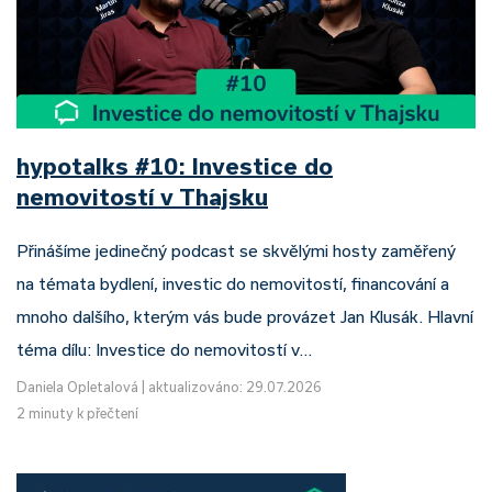
hypotalks #10: Investice do
nemovitostí v Thajsku
Přinášíme jedinečný podcast se skvělými hosty zaměřený
na témata bydlení, investic do nemovitostí, financování a
mnoho dalšího, kterým vás bude provázet Jan Klusák. Hlavní
téma dílu: Investice do nemovitostí v…
Daniela Opletalová
|
aktualizováno: 29.07.2026
2 minuty k přečtení