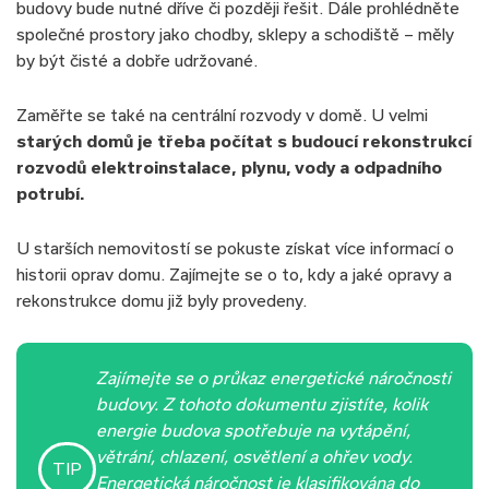
budovy bude nutné dříve či později řešit. Dále prohlédněte
společné prostory jako chodby, sklepy a schodiště – měly
by být čisté a dobře udržované.
Zaměřte se také na centrální rozvody v domě. U velmi
starých domů je třeba počítat s budoucí rekonstrukcí
rozvodů elektroinstalace, plynu, vody a odpadního
potrubí.
U starších nemovitostí se pokuste získat více informací o
historii oprav domu. Zajímejte se o to, kdy a jaké opravy a
rekonstrukce domu již byly provedeny.
Zajímejte se o průkaz energetické náročnosti
budovy. Z tohoto dokumentu zjistíte, kolik
energie budova spotřebuje na vytápění,
větrání, chlazení, osvětlení a ohřev vody.
TIP
Energetická náročnost je klasifikována do