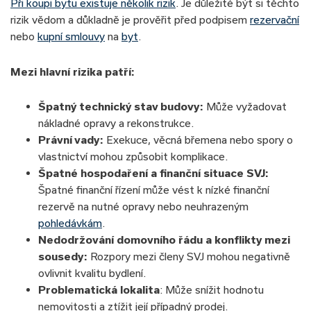
Při koupi bytu existuje několik rizik
. Je důležité být si těchto
rizik vědom a důkladně je prověřit před podpisem
rezervační
nebo
kupní smlouvy
na
byt
.
Mezi hlavní rizika patří:
Špatný
technický stav budovy
:
Může vyžadovat
nákladné opravy a rekonstrukce.
Právní vady:
Exekuce, věcná břemena nebo spory o
vlastnictví mohou způsobit komplikace.
Špatné hospodaření a finanční situace SVJ:
Špatné finanční řízení může vést k nízké finanční
rezervě na nutné opravy nebo neuhrazeným
pohledávkám
.
Nedodržování domovního řádu a konflikty mezi
sousedy:
Rozpory mezi členy SVJ mohou negativně
ovlivnit kvalitu bydlení.
Problematická lokalita
: Může snížit hodnotu
nemovitosti a ztížit její případný prodej.