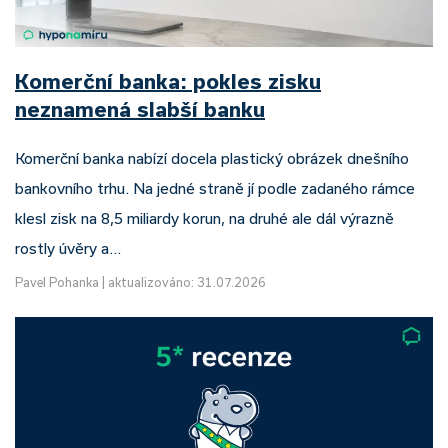
Komerční banka: pokles zisku
neznamená slabší banku
Komerční banka nabízí docela plastický obrázek dnešního
bankovního trhu. Na jedné straně jí podle zadaného rámce
klesl zisk na 8,5 miliardy korun, na druhé ale dál výrazně
rostly úvěry a…
Pavel Pohanka
|
aktualizováno: 31.07.2026