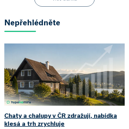
Nepřehlédněte
Chaty a chalupy v ČR zdražují, nabídka
klesá a trh zrychluje