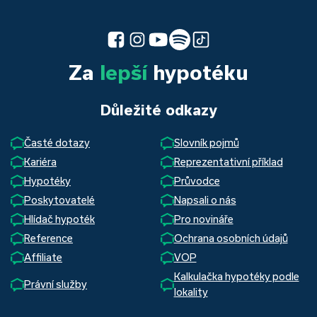
Za
lepší
hypotéku
Důležité odkazy
Časté dotazy
Slovník pojmů
Kariéra
Reprezentativní příklad
Hypotéky
Průvodce
Poskytovatelé
Napsali o nás
Hlídač hypoték
Pro novináře
Reference
Ochrana osobních údajů
Affiliate
VOP
Kalkulačka hypotéky podle
Právní služby
lokality