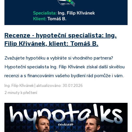
Recenze - hypoteční specialista: Ing.
Filip Křivánek, klient: Tomáš B.
Zvažujete hypotéku a vybíráte si vhodného partnera?
Hypoteční specialista Ing. Filip Křivánek získal další skvělou
recenzi a s financováním vašeho bydlení rád pomůže i vám.
Ing. Filip Křivánek
|
aktualizováno: 30.07.2026
2 minuty k přečtení