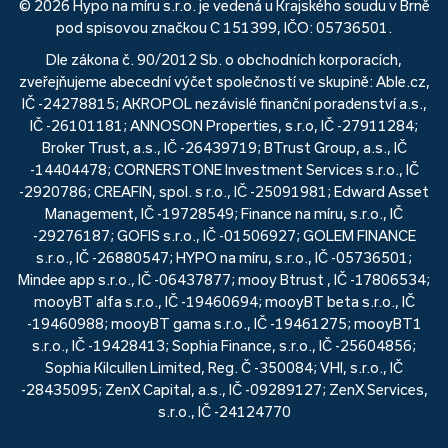
© 2026 Hypo na míru s.r.o. je vedená u Krajského soudu v Brně
pod spisovou značkou C 151399, IČO: 05736501.
Dle zákona č. 90/2012 Sb. o obchodních korporacích,
zveřejňujeme abecední výčet společností ve skupině: Able.cz,
IČ -24278815; AKROPOL nezávislé finanční poradenství a.s.,
IČ -26101181; ANNOSON Properties, s.r.o, IČ -27911284;
Broker Trust, a.s., IČ -26439719; BTrust Group, a.s., IČ
-14404478; CORNERSTONE Investment Services s.r.o., IČ
-2920786; CREAFIN, spol. s r.o., IČ -25091981; Edward Asset
Management, IČ -19728549; Finance na míru, s.r.o., IČ
-29276187; GOFIS s.r.o., IČ -01506927; GOLEM FINANCE
s.r.o., IČ -26880547; HYPO na míru, s.r.o., IČ -05736501;
Mindee app s.r.o., IČ -06437877; mooy Btrust , IČ -17806534;
mooyBT alfa s.r.o., IČ -19460694; mooyBT beta s.r.o., IČ
-19460988; mooyBT gama s.r.o., IČ -19461275; mooyBT1
s.r.o., IČ -19428413; Sophia Finance, s.r.o., IČ -25604856;
Sophia Kilcullen Limited, Reg. Č -350084; VHI, s.r.o., IČ
-28435095; ZenX Capital, a.s., IČ -09289127; ZenX Services,
s.r.o., IČ -24124770