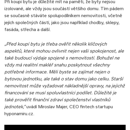
Při koupi bytu je důležité mít na paměti, že byty nejsou
izolované, ale vždy jsou součástí většího domu. Tím pádem
se současně stáváte spolupodílníkem nemovitosti, včetně
jejích společných částí, jako jsou například chodby, sklepy,
fasáda, střecha a další.
„Před koupí bytu je třeba ověřit několik klíčových
aspektů, které mohou ovlivnit nejen vaši spokojenost, ale
také budoucí výdaje spojené s nemovitostí. Bohužel ne
vždy má realitní makléř snahu poskytnout všechny
potřebné informace. Měli byste se zajímat nejen o
bytovou jednotku, ale také o stav domu jako celku. Starší
nemovitost může vyžadovat nákladnější opravy, na jejichž
financování se musí spoluvlastníci podílet. Důležité je
také prověřit finanční zdraví společenství vlastníků
jednotek,“
uvádí Miroslav Majer, CEO fintech startupu
hyponamiru.cz.