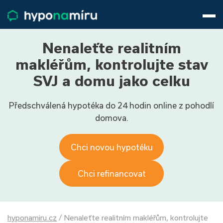
Hypotéky
Životní pojištění
Pojištění nemovitosti
Nenaleťte realitním
Články
makléřům, kontrolujte stav
O nás
SVJ a domu jako celku
800 688 388
9−16 hod.
Předschválená hypotéka do 24 hodin online z pohodlí
Přihlásit
domova.
Chci novou hypotéku
Chci refinancovat
hyponamiru.cz
/
Nenaleťte realitním makléřům, kontrolujte