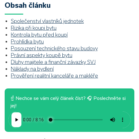
Obsah článku
Společenství vlastníků jednotek
Rizika při koupi bytu
Kontrola bytu před koupí
Prohlídka bytu
Posouzení technického stavu budovy
Právní aspekty koupě bytu
Dluhy majitele a finanční závazky SVJ
Náklady na bydlení
Prověření realitní kanceláře a makléře
☝ Nechce se vám celý článek číst? 🎧 Poslechněte si
jej!