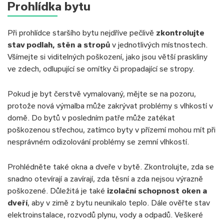
Prohlídka bytu
Při prohlídce staršího bytu nejdříve pečlivě
zkontrolujte
stav podlah, stěn a stropů
v jednotlivých místnostech.
Všímejte si viditelných poškození, jako jsou větší praskliny
ve zdech, odlupující se omítky či propadající se stropy.
Pokud je byt čerstvě vymalovaný, mějte se na pozoru,
protože nová výmalba může zakrývat problémy s vlhkostí v
domě. Do bytů v posledním patře může zatékat
poškozenou střechou, zatímco byty v přízemí mohou mít při
nesprávném odizolování problémy se zemní vlhkostí.
Prohlédněte také okna a dveře v bytě. Zkontrolujte, zda se
snadno otevírají a zavírají, zda těsní a zda nejsou výrazně
poškozené. Důležitá je také
izolační schopnost oken a
dveří
, aby v zimě z bytu neunikalo teplo. Dále ověřte stav
elektroinstalace, rozvodů plynu, vody a odpadů. Veškeré