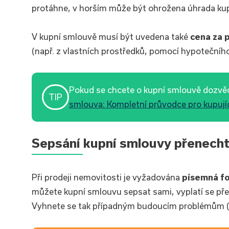
protáhne, v horším může být ohrožena úhrada kupn
V kupní smlouvě musí být uvedena také
cena za 
(např. z vlastních prostředků, pomocí hypotečního
Pokud se chcete o kupní smlouvě dozvědě
TIP
smlouva: Kompletní průvodce pro kupují
Sepsání kupní smlouvy přenech
Při prodeji nemovitosti je vyžadována
písemná f
můžete kupní smlouvu sepsat sami, vyplatí se př
Vyhnete se tak případným budoucím problémům (n