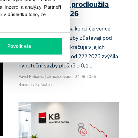
Raiffeisenbank prodloužila
, inzerci a analýzy. Partneři
slevu do 6.9.2026
li v důsledku toho, že
Český hypoteční trh na konci července
2026 potvrzuje, že sazby zůstávají pod
Povolit vše
tlakem a část bank pokračuje v jejich
růstu. UniCredit Bank od 27.7.2026 zvýšila
hypoteční sazby plošně o 0,1…
Pavel Pohanka
|
aktualizováno: 04.08.2026
4 minuty k přečtení