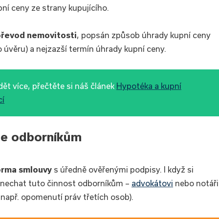
í ceny ze strany kupujícího.
převod nemovitosti
, popsán způsob úhrady kupní ceny
 úvěru) a nejzazší termín úhrady kupní ceny.
t více, přečtěte si náš článek
Hypotéka a kupní
cí
te odborníkům
orma smlouvy
s úředně ověřenými podpisy. I když si
enechat tuto činnost odborníkům –
advokátovi
nebo notáři
apř. opomenutí práv třetích osob).