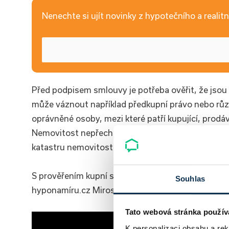
Nenechte si ujít novinky z hypotečního a realitní
Před podpisem smlouvy je potřeba ověřit, že jso
může váznout například předkupní právo nebo rů
oprávněné osoby, mezi které patří kupující, prodáv
Nemovitost nepřechází na nového majitele v okam
katastru nemovitostí.
S prověřením kupní smlouvy vám dokážeme pomoci.
Souhlas
hyponamíru.cz Miroslav Majer:
Tato webová stránka použív
K personalizaci obsahu a re