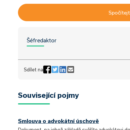
Spočítejt
Šéfredaktor
Sdílet na
Související pojmy
Smlouva o advokátní úschově
Dokument, na jehož základě svěříte advokátovi d