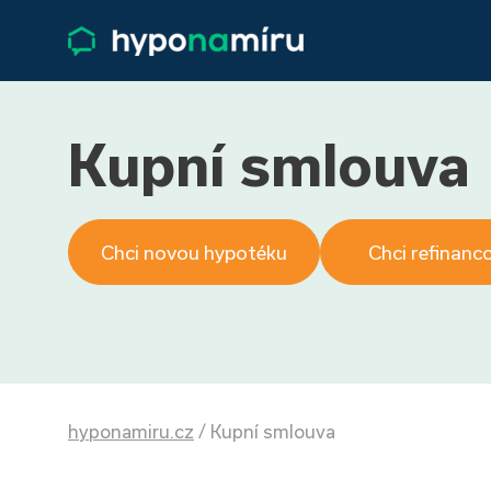
Kupní smlouva
Chci novou hypotéku
Chci refinanc
hyponamiru.cz
/
Kupní smlouva