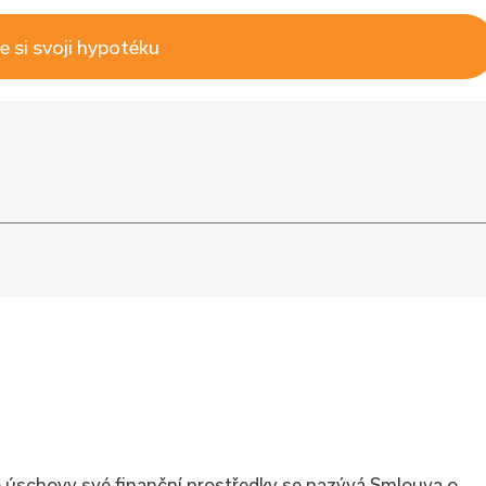
e si svoji hypotéku
o úschovy své finanční prostředky se nazývá Smlouva o