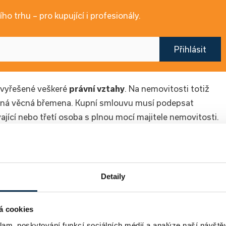
ho trhu – pro kupující i profesionály.
Přihlásit
u vyřešené veškeré
právní vztahy
. Na nemovitosti totiž
zná věcná břemena. Kupní smlouvu musí podepsat
ající nebo třetí osoba s plnou mocí majitele nemovitosti.
žiku podpisu kupní smlouvy, ale až po jeho zapsání do
 Více informací pro vás v krátkém videu přichystal CEO
Detaily
á cookies
klam, poskytování funkcí sociálních médií a analýze naší návšt