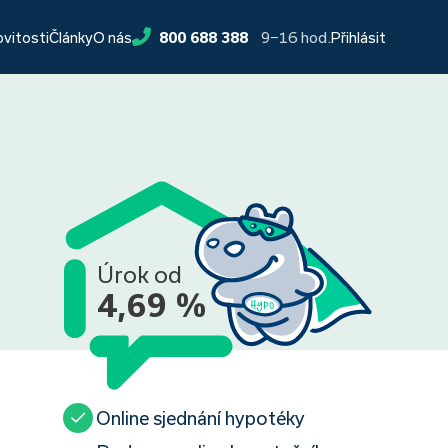
9−16 hod.
ovitosti
Články
O nás
800 688 388
Přihlásit
Úrok od
4,69 %
Online sjednání hypotéky