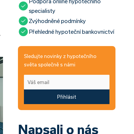
Podpora online hypotečního
specialisty
Zvýhodněné podmínky
Přehledné hypoteční bankovnictví
ý
Sledujte novinky z hypotečního
světa společně s námi
Přihlásit
Napsali o nás