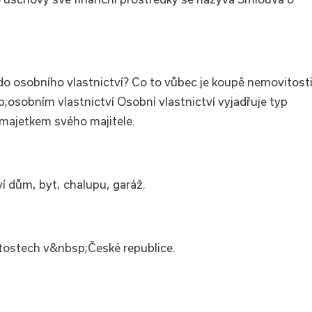
do osobního vlastnictví? Co to vůbec je koupě nemovitost
;osobním vlastnictví Osobní vlastnictví vyjadřuje typ
 majetkem svého majitele.
í dům, byt, chalupu, garáž.
tostech v&nbsp;České republice.