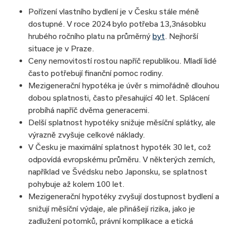
Pořízení vlastního bydlení je v Česku stále méně
dostupné. V roce 2024 bylo potřeba 13,3násobku
hrubého ročního platu na průměrný
byt
. Nejhorší
situace je v Praze.
Ceny nemovitostí rostou napříč republikou. Mladí lidé
často potřebují finanční pomoc rodiny.
Mezigenerační hypotéka je úvěr s mimořádně dlouhou
dobou splatnosti, často přesahující 40 let. Splácení
probíhá napříč dvěma generacemi.
Delší splatnost hypotéky snižuje měsíční splátky, ale
výrazně zvyšuje celkové náklady.
V Česku je maximální splatnost hypoték 30 let, což
odpovídá evropskému průměru. V některých zemích,
například ve Švédsku nebo Japonsku, se splatnost
pohybuje až kolem 100 let.
Mezigenerační hypotéky zvyšují dostupnost bydlení a
snižují měsíční výdaje, ale přinášejí rizika, jako je
zadlužení potomků, právní komplikace a etická