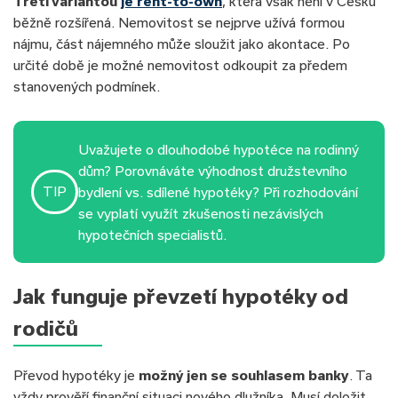
Třetí variantou
je rent-to-own
, která však není v Česku
běžně rozšířená. Nemovitost se nejprve užívá formou
nájmu, část nájemného může sloužit jako akontace. Po
určité době je možné nemovitost odkoupit za předem
stanovených podmínek.
Uvažujete o dlouhodobé hypotéce na rodinný
dům? Porovnáváte výhodnost družstevního
TIP
bydlení vs. sdílené hypotéky? Při rozhodování
se vyplatí využít zkušenosti nezávislých
hypotečních specialistů.
Jak funguje převzetí hypotéky od
rodičů
Převod hypotéky je
možný jen se souhlasem banky
. Ta
vždy prověří finanční situaci nového dlužníka. Musí doložit