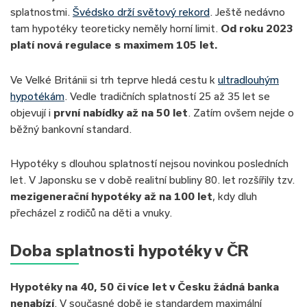
splatnostmi.
Švédsko drží světový rekord
. Ještě nedávno
tam hypotéky teoreticky neměly horní limit.
Od roku 2023
platí nová regulace s maximem 105 let.
Ve Velké Británii si trh teprve hledá cestu k
ultradlouhým
hypotékám
. Vedle tradičních splatností 25 až 35 let se
objevují i
první nabídky až na 50 let
. Zatím ovšem nejde o
běžný bankovní standard.
Hypotéky s dlouhou splatností nejsou novinkou posledních
let. V Japonsku se v době realitní bubliny 80. let rozšířily tzv.
mezigenerační hypotéky až na 100 let
, kdy dluh
přecházel z rodičů na děti a vnuky.
Doba splatnosti hypotéky v ČR
Hypotéky na 40, 50 či více let v Česku žádná banka
nenabízí
. V současné době je standardem maximální