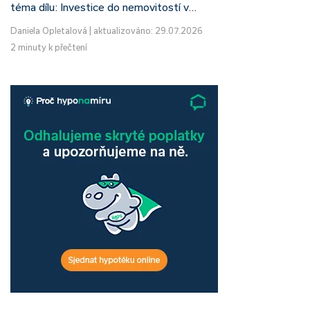
téma dílu: Investice do nemovitostí v…
Daniela Opletalová
|
aktualizováno: 29.07.2026
2 minuty k přečtení