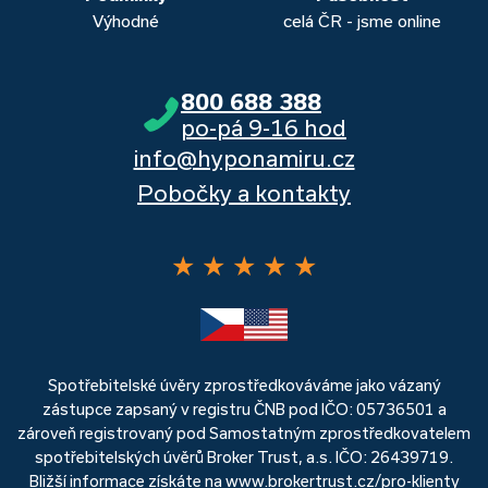
Výhodné
celá ČR - jsme online
800 688 388
po-pá 9-16 hod
info@hyponamiru.cz
Pobočky a kontakty
★
★
★
★
★
Spotřebitelské úvěry zprostředkováváme jako vázaný
zástupce zapsaný v registru ČNB pod IČO: 05736501 a
zároveň registrovaný pod Samostatným zprostředkovatelem
spotřebitelských úvěrů Broker Trust, a.s. IČO: 26439719.
Bližší informace získáte na
www.brokertrust.cz/pro-klienty