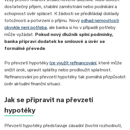
dostatečný příjem, stabilní zaměstnání nebo podnikání a
schopnost úvěr splácet. K žádosti se předkládají doklady
totožnosti a potvrzení o příjmu. Nový
odhad nemovitosti
obvykle není potřeba
, ale banka si ho v případě potřeby
může vyžádat.
Pokud nový dlužník splní podmínky,
banka připraví dodatek ke smlouvě a úvěr se
formálně převede
.
Po převzetí hypotéky
lze využít refinancování
, které může
snížit úrok, upravit splátky nebo prodloužit splatnost.
Refinancování po převzetí hypotéky tak pomáhá přizpůsobit
úvěr aktuální finanční situaci.
Jak se připravit na převzetí
hypotéky
Převzetí hypotéky představuje zásadní životní rozhodnutí,