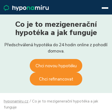
Hypotéky
Životní pojištění
Pojištění nemovitosti
Co je to mezigenerační
Články
hypotéka a jak funguje
O nás
Předschválená hypotéka do 24 hodin online z pohodlí
800 688 388
9−16 hod.
domova.
Přihlásit
Chci novou hypotéku
Chci refinancovat
hyponamiru.cz
/
Co je to mezigenerační hypotéka a jak
funguje