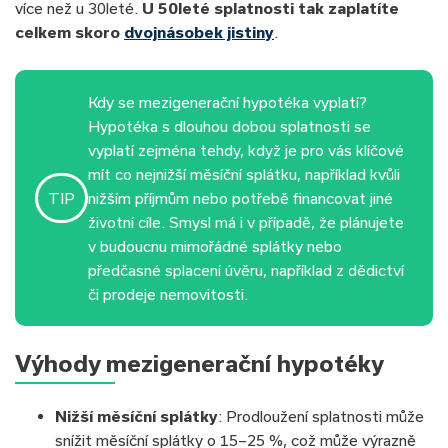
více než u 30leté.
U 50leté splatnosti tak zaplatíte
celkem skoro
dvojnásobek jistiny
.
Kdy se mezigenerační hypotéka vyplatí?
Hypotéka s dlouhou dobou splatnosti se
vyplatí zejména tehdy, když je pro vás klíčové
mít co nejnižší měsíční splátku, například kvůli
TIP
nižším příjmům nebo potřebě financovat jiné
životní cíle. Smysl má i v případě, že plánujete
v budoucnu mimořádné splátky nebo
předčasné splacení úvěru, například z dědictví
či prodeje nemovitosti.
Výhody mezigenerační hypotéky
Nižší měsíční splátky
: Prodloužení splatnosti může
snížit měsíční splátky o 15–25 %, což může výrazně