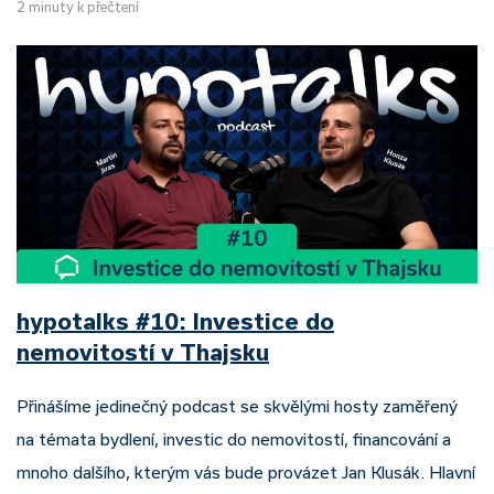
2 minuty k přečtení
hypotalks #10: Investice do
nemovitostí v Thajsku
Přinášíme jedinečný podcast se skvělými hosty zaměřený
na témata bydlení, investic do nemovitostí, financování a
mnoho dalšího, kterým vás bude provázet Jan Klusák. Hlavní