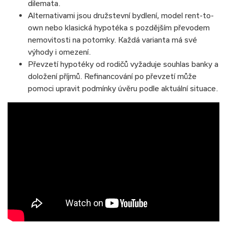
dilemata.
Alternativami jsou družstevní bydlení, model rent-to-
own nebo klasická hypotéka s pozdějším převodem
nemovitosti na potomky. Každá varianta má své
výhody i omezení.
Převzetí hypotéky od rodičů vyžaduje souhlas banky a
doložení příjmů. Refinancování po převzetí může
pomoci upravit podmínky úvěru podle aktuální situace.