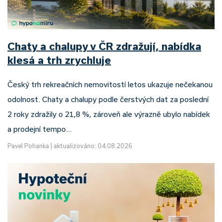
Chaty a chalupy v ČR zdražují, nabídka
klesá a trh zrychluje
Český trh rekreačních nemovitostí letos ukazuje nečekanou
odolnost. Chaty a chalupy podle čerstvých dat za poslední
2 roky zdražily o 21,8 %, zároveň ale výrazně ubylo nabídek
a prodejní tempo…
Pavel Pohanka
|
aktualizováno: 04.08.2026