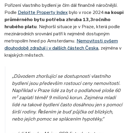
Pořízení vlastního bydlení je čím dál finančně náročnější.
Podle
Deloitte Property Index
bylo v roce 2024
na koupi
průměrného bytu potřeba zhruba 13,3ročního
hrubého platu
. Nejhorší situace je v Praze, která podle
mezinárodních srovnání patří k nejméně dostupným
metropolím hned po Amsterdamu.
Nemovitosti ovšem
dlouhodobě zdražují i v dalších částech Česka
, zejména v
krajských městech.
„Důvodem zhoršující se dostupnosti vlastního
bydlení jsou především rostoucí ceny nemovitostí.
Například v Praze lidé za byt o podlahové ploše 60
m² zaplatí téměř 9 milionů korun. Zejména mladí
lidé na takové bydlení často dosáhnou jen s pomocí
širší rodiny. Řešením je buď půjčka od blízkých,
nebo jejich pomoc se splácením hypotéky,“