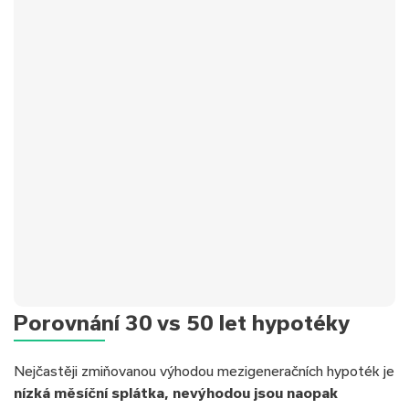
✅Typ úvěru:
Nová hypotéka
Porovnání 30 vs 50 let hypotéky
✅Úrok:
od 4,69 %
✅Hodnota nemovitosti:
3 800 000 Kč
Nejčastěji zmiňovanou výhodou mezigeneračních hypoték je
✅Doba splácení:
30 let
nízká měsíční splátka, nevýhodou jsou naopak
✅Výše úvěru:
3 500 000 Kč