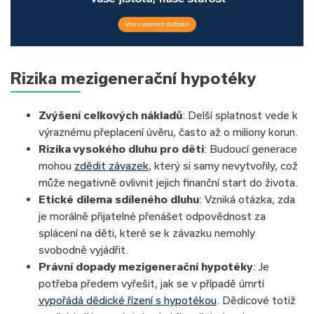
Rizika mezigenerační hypotéky
Zvýšení celkových nákladů
: Delší splatnost vede k
výraznému přeplacení úvěru, často až o miliony korun.
Rizika vysokého dluhu pro děti
: Budoucí generace
mohou
zdědit závazek
, který si samy nevytvořily, což
může negativně ovlivnit jejich finanční start do života.
Etické dilema sdíleného dluhu
: Vzniká otázka, zda
je morálně přijatelné přenášet odpovědnost za
splácení na děti, které se k závazku nemohly
svobodně vyjádřit.
Právní dopady mezigenerační hypotéky
: Je
potřeba předem vyřešit, jak se v případě úmrtí
vypořádá dědické řízení s hypotékou
. Dědicové totiž