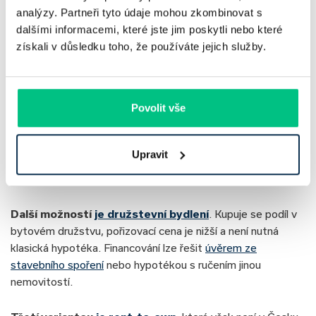
analýzy. Partneři tyto údaje mohou zkombinovat s
Přihlásit
dalšími informacemi, které jste jim poskytli nebo které
získali v důsledku toho, že používáte jejich služby.
Alternativy k mezigenerační
hypotéce
Povolit vše
Jednou z alternativ k mezigenerační hypotéce je model, kdy
Upravit
rodiče sjednají hypotéku se splatností do 30 let,
pořídí
nemovitost a později ji převedou na potomka
.
Další možností
je družstevní bydlení
. Kupuje se podíl v
bytovém družstvu, pořizovací cena je nižší a není nutná
klasická hypotéka. Financování lze řešit
úvěrem ze
stavebního spoření
nebo hypotékou s ručením jinou
nemovitostí.