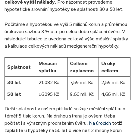
celkové vyšší náklady
. Pro názornost provedeme
✅Měsíční splátka:
18 131 Kč
hypotetické srovnání hypotéky se splatností 30 a 50 let.
Počítáme s hypotékou ve výši 5 milionů korun a průměrnou
úrokovou sazbou 3 % p.a. po celou dobu splácení úvěru. V
následující tabulce je uvedena celková výše měsíční splátky
a kalkulace celkových nákladů mezigenerační hypotéky.
Měsíční
Celkem
Úroky
Splatnost
splátka
zaplaceno
celkem
30 let
21 082 Kč
7,59 mil. Kč
2,59 mil. Kč
50 let
16 095 Kč
9,66 mil. Kč
4,66 mil. Kč
Delší splatnost v našem příkladě snižuje měsíční splátku o
téměř 5 tisíc korun. Na druhou stranu je ovšem třeba
počítat i s výrazným prodražením úvěru.
Na úrocích
totiž
zaplatíte u hypotéky na 50 let o více než 2 miliony korun