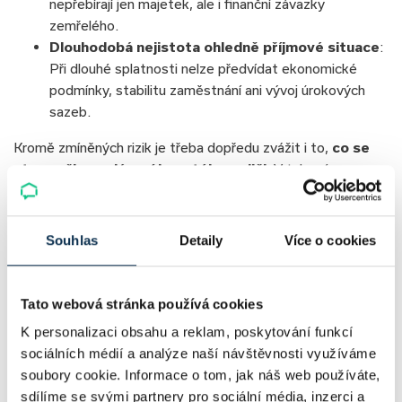
nepřebírají jen majetek, ale i finanční závazky
zemřelého.
Dlouhodobá nejistota ohledně příjmové situace
:
Při dlouhé splatnosti nelze předvídat ekonomické
podmínky, stabilitu zaměstnání ani vývoj úrokových
sazeb.
Kromě zmíněných rizik je třeba dopředu zvážit i to,
co se
stane při nesplácení hypotéky rodiči
. V takovém
případě
hrozí exekuce
, ztráta nemovitosti nebo
přechod dluhu na potomky
, kteří nemusí mít dostatečné
příjmy k jeho splacení. Vyšší dostupnost hypoték navíc
Souhlas
Detaily
Více o cookies
může zvýšit poptávku po nemovitostech a tlačit jejich ceny
vzhůru, čímž se problém s dostupností bydlení ještě
prohlubuje.
Tato webová stránka používá cookies
K personalizaci obsahu a reklam, poskytování funkcí
sociálních médií a analýze naší návštěvnosti využíváme
Nenechte si ujít novinky z hypotečního a realitního
soubory cookie. Informace o tom, jak náš web používáte,
trhu – pro kupující i profesionály.
sdílíme se svými partnery pro sociální média, inzerci a