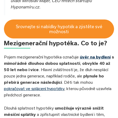
uvádí Miroslav Majer, CEO fintech startupu
Hyponamíru.cz.
Srovnejte si nabídky hypoték a zjistěte své
možnosti
Mezigenerační hypotéka. Co to je?
Pojem mezigenerační hypotéka označuje
úvěr na bydlení
s
mimořádně dlouhou dobou splatnosti
,
obvykle 40 až
50 let nebo i více
. Hlavní zvláštností je, že dluh nesplácí
pouze jedna generace, například rodiče, ale
plynule ho
přebírá generace následující
. Děti tak mohou
pokračovat ve splácení hypotéky
, kterou původně uzavřela
předchozí generace.
Dlouhá splatnost hypotéky
umožňuje výrazně snížit
měsíční splátky
a zpřístupnit vlastnické bydlení i těm,