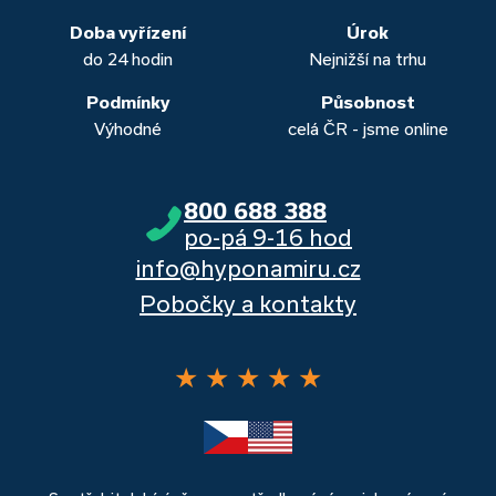
banka, Moneta a Raiffeisenbank.
Doba vyřízení
Úrok
do 24 hodin
Nejnižší na trhu
Podmínky
Působnost
Výhodné
celá ČR - jsme online
800 688 388
po-pá 9-16 hod
info@hyponamiru.cz
Pobočky a kontakty
★
★
★
★
★