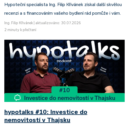
Hypoteční specialista Ing. Filip Křivánek získal další skvělou
recenzi a s financováním vašeho bydlení rád pomůže i vám.
Ing. Filip Křivánek
|
aktualizováno: 30.07.2026
2 minuty k přečtení
hypotalks #10: Investice do
nemovitostí v Thajsku