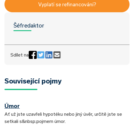
Vyplatí se refinancování?
Šéfredaktor
Sdílet na
Související pojmy
Úmor
Ať už jste uzavřeli hypotéku nebo jiný úvěr, určitě jste se
setkali s&nbsp;pojmem úmor.