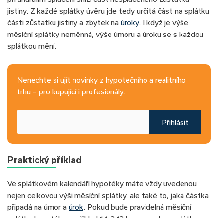
jistiny. Z každé splátky úvěru jde tedy určitá část na splátku
části zůstatku jistiny a zbytek na
úroky
. I když je výše
měsíční splátky neměnná, výše úmoru a úroku se s každou
splátkou mění.
Nenechte si ujít novinky z hypotečního a realitního
trhu – pro kupující i profesionály.
Přihlásit
Praktický příklad
Ve splátkovém kalendáři hypotéky máte vždy uvedenou
nejen celkovou výši měsíční splátky, ale také to, jaká částka
připadá na úmor a
úrok
. Pokud bude pravidelná měsíční