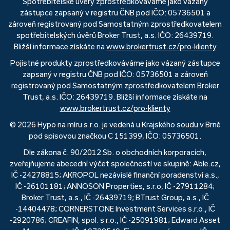
Spotřebitelské úvěry zprostředkováváme jako vázaný
zástupce zapsaný v registru ČNB pod IČO: 05736501 a
zároveň registrovaný pod Samostatným zprostředkovatelem
spotřebitelských úvěrů Broker Trust, a.s. IČO: 26439719.
Bližší informace získáte na
www.brokertrust.cz/pro-klienty
Pojistné produkty zprostředkováváme jako vázaný zástupce
zapsaný v registru ČNB pod IČO: 05736501 a zároveň
registrovaný pod Samostatným zprostředkovatelem Broker
Trust, a.s. IČO: 26439719. Bližší informace získáte na
www.brokertrust.cz/pro-klienty
© 2026 Hypo na míru s.r.o. je vedená u Krajského soudu v Brně
pod spisovou značkou C 151399, IČO: 05736501.
Dle zákona č. 90/2012 Sb. o obchodních korporacích,
zveřejňujeme abecední výčet společností ve skupině: Able.cz,
IČ -24278815; AKROPOL nezávislé finanční poradenství a.s.,
IČ -26101181; ANNOSON Properties, s.r.o, IČ -27911284;
Broker Trust, a.s., IČ -26439719; BTrust Group, a.s., IČ
-14404478; CORNERSTONE Investment Services s.r.o., IČ
-2920786; CREAFIN, spol. s r.o., IČ -25091981; Edward Asset