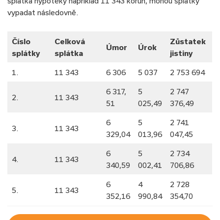
splátka hypotéky například 11 343 korun, mohou splátky
vypadat následovně.
Číslo
Celková
Zůstatek
Úmor
Úrok
splátky
splátka
jistiny
1.
11 343
6 306
5 037
2 753 694
6 317,
5
2 747
2.
11 343
51
025,49
376,49
6
5
2 741
3.
11 343
329,04
013,96
047,45
6
5
2 734
4.
11 343
340,59
002,41
706,86
6
4
2 728
5.
11 343
352,16
990,84
354,70