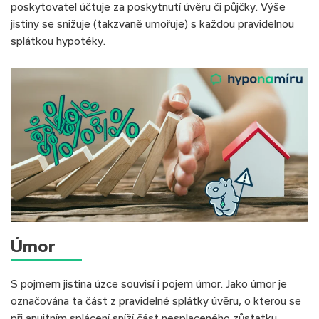
poskytovatel účtuje za poskytnutí úvěru či půjčky. Výše
jistiny se snižuje (takzvaně umořuje) s každou pravidelnou
splátkou hypotéky.
Úmor
S pojmem jistina úzce souvisí i pojem úmor. Jako úmor je
označována ta část z pravidelné splátky úvěru, o kterou se
při anuitním splácení sníží část nesplaceného zůstatku