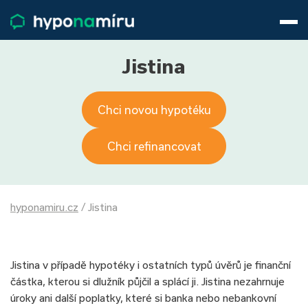
Hypotéky
Životní pojištění
Pojištění nemovitosti
Jistina
Články
O nás
Chci novou hypotéku
800 688 388
9−16 hod.
Přihlásit
Chci refinancovat
hyponamiru.cz
/
Jistina
Jistina v případě hypotéky i ostatních typů úvěrů je finanční
částka, kterou si dlužník půjčil a splácí ji. Jistina nezahrnuje
úroky ani další poplatky, které si banka nebo nebankovní