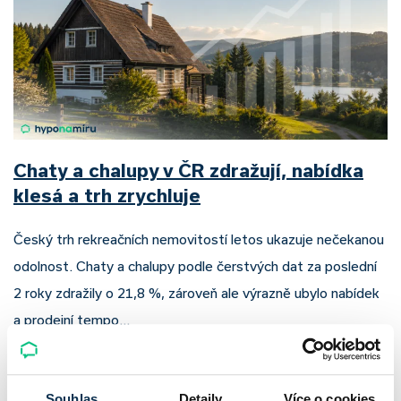
Chaty a chalupy v ČR zdražují, nabídka
klesá a trh zrychluje
Český trh rekreačních nemovitostí letos ukazuje nečekanou
odolnost. Chaty a chalupy podle čerstvých dat za poslední
2 roky zdražily o 21,8 %, zároveň ale výrazně ubylo nabídek
a prodejní tempo…
Pavel Pohanka
|
aktualizováno: 04.08.2026
Souhlas
Detaily
Více o cookies