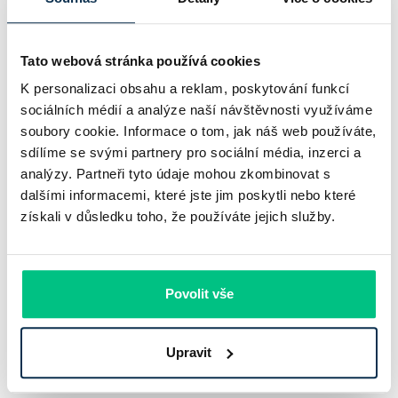
Tato webová stránka používá cookies
K personalizaci obsahu a reklam, poskytování funkcí
sociálních médií a analýze naší návštěvnosti využíváme
soubory cookie. Informace o tom, jak náš web používáte,
sdílíme se svými partnery pro sociální média, inzerci a
analýzy. Partneři tyto údaje mohou zkombinovat s
dalšími informacemi, které jste jim poskytli nebo které
UniCredit Bank od 27.7.2026 zdražuje
získali v důsledku toho, že používáte jejich služby.
hypotéky, zatímco Raiffeisenbank
prodloužila slevu do 6.9.2026
Povolit vše
Český hypoteční trh na konci července 2026 potvrzuje, že
sazby zůstávají pod tlakem a část bank pokračuje v jejich
růstu. UniCredit Bank od 27.7.2026 zvýšila hypoteční sazby
Upravit
plošně o 0,1…