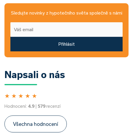
Sledujte novinky z hypotečního světa společně s námi
Přihlásit
Napsali o nás
★
★
★
★
★
Hodnocení:
4.9
|
579
recenzí
Všechna hodnocení