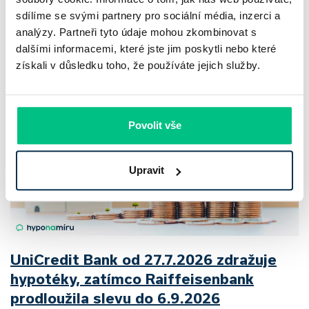
sdílíme se svými partnery pro sociální média, inzerci a
2 roky zdražily o 21,8 %, zároveň ale výrazně ubylo nabídek
analýzy. Partneři tyto údaje mohou zkombinovat s
a prodejní tempo…
dalšími informacemi, které jste jim poskytli nebo které
Pavel Pohanka
|
aktualizováno: 04.08.2026
získali v důsledku toho, že používáte jejich služby.
Povolit vše
Upravit
UniCredit Bank od 27.7.2026 zdražuje
hypotéky, zatímco Raiffeisenbank
prodloužila slevu do 6.9.2026