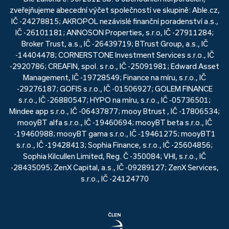
zveřejňujeme abecední výčet společností ve skupině: Able.cz,
IČ -24278815; AKROPOL nezávislé finanční poradenství a.s.,
IČ -26101181; ANNOSON Properties, s.r.o, IČ -27911284;
Broker Trust, a.s., IČ -26439719; BTrust Group, a.s., IČ
-14404478; CORNERSTONE Investment Services s.r.o., IČ
-2920786; CREAFIN, spol. s r.o., IČ -25091981; Edward Asset
Management, IČ -19728549; Finance na míru, s.r.o., IČ
-29276187; GOFIS s.r.o., IČ -01506927; GOLEM FINANCE
s.r.o., IČ -26880547; HYPO na míru, s.r.o., IČ -05736501;
Mindee app s.r.o., IČ -06437877; mooy Btrust , IČ -17806534;
mooyBT alfa s.r.o., IČ -19460694; mooyBT beta s.r.o., IČ
-19460988; mooyBT gama s.r.o., IČ -19461275; mooyBT1
s.r.o., IČ -19428413; Sophia Finance, s.r.o., IČ -25604856;
Sophia Kilcullen Limited, Reg. Č -350084; VHI, s.r.o., IČ
-28435095; ZenX Capital, a.s., IČ -09289127; ZenX Services,
s.r.o., IČ -24124770