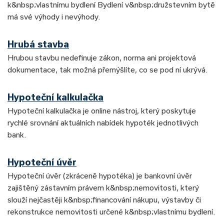
k&nbsp;vlastnímu bydlení Bydlení v&nbsp;družstevním bytě
má své výhody i nevýhody.
Hrubá stavba
Hrubou stavbu nedefinuje zákon, norma ani projektová
dokumentace, tak možná přemýšlíte, co se pod ní ukrývá.
Hypoteční kalkulačka
Hypoteční kalkulačka je online nástroj, který poskytuje
rychlé srovnání aktuálních nabídek hypoték jednotlivých
bank.
Hypoteční úvěr
Hypoteční úvěr (zkráceně hypotéka) je bankovní úvěr
zajištěný zástavním právem k&nbsp;nemovitosti, který
slouží nejčastěji k&nbsp;financování nákupu, výstavby či
rekonstrukce nemovitosti určené k&nbsp;vlastnímu bydlení.