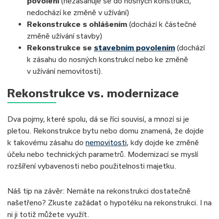
povolení
(nezasahuje se do nosných konstrukcí,
nedochází ke změně v užívání)
Rekonstrukce s ohlášením
(dochází k částečné
změně užívání stavby)
Rekonstrukce se
stavebním povolením
(dochází
k zásahu do nosných konstrukcí nebo ke změně
v užívání nemovitosti).
Rekonstrukce vs. modernizace
Dva pojmy, které spolu, dá se říci souvisí, a mnozí si je
pletou. Rekonstrukce bytu nebo domu znamená, že dojde
k takovému zásahu do
nemovitosti
, kdy dojde ke změně
účelu nebo technických parametrů. Modernizací se myslí
rozšíření vybavenosti nebo použitelnosti majetku.
Náš tip na závěr: Nemáte na rekonstrukci dostatečně
našetřeno? Zkuste zažádat o hypotéku na rekonstrukci. I na
ni ji totiž můžete využít.