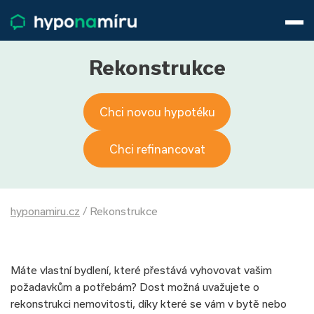
Hypotéky
Životní pojištění
Pojištění nemovitosti
Rekonstrukce
Články
O nás
Chci novou hypotéku
800 688 388
9−16 hod.
Přihlásit
Chci refinancovat
hyponamiru.cz
/
Rekonstrukce
Máte vlastní bydlení, které přestává vyhovovat vašim
požadavkům a potřebám? Dost možná uvažujete o
rekonstrukci nemovitosti, díky které se vám v bytě nebo