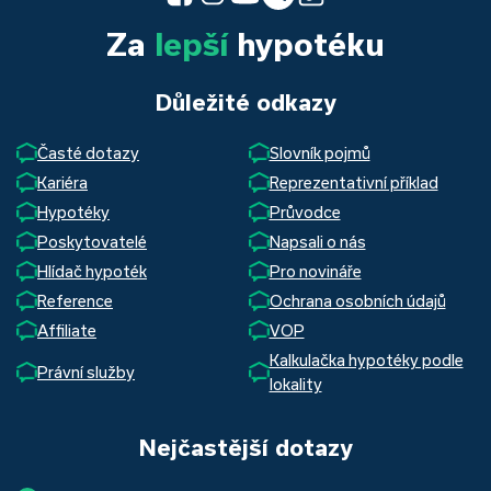
Za
lepší
hypotéku
Důležité odkazy
Časté dotazy
Slovník pojmů
Kariéra
Reprezentativní příklad
Hypotéky
Průvodce
Poskytovatelé
Napsali o nás
Hlídač hypoték
Pro novináře
Reference
Ochrana osobních údajů
Affiliate
VOP
Kalkulačka hypotéky podle
Právní služby
lokality
Nejčastější dotazy