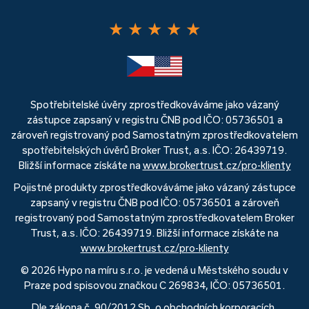
★
★
★
★
★
Spotřebitelské úvěry zprostředkováváme jako vázaný
zástupce zapsaný v registru ČNB pod IČO: 05736501 a
zároveň registrovaný pod Samostatným zprostředkovatelem
spotřebitelských úvěrů Broker Trust, a.s. IČO: 26439719.
Bližší informace získáte na
www.brokertrust.cz/pro-klienty
Pojistné produkty zprostředkováváme jako vázaný zástupce
zapsaný v registru ČNB pod IČO: 05736501 a zároveň
registrovaný pod Samostatným zprostředkovatelem Broker
Trust, a.s. IČO: 26439719. Bližší informace získáte na
www.brokertrust.cz/pro-klienty
© 2026 Hypo na míru s.r.o. je vedená u Městského soudu v
Praze pod spisovou značkou C 269834, IČO: 05736501.
Dle zákona č. 90/2012 Sb. o obchodních korporacích,