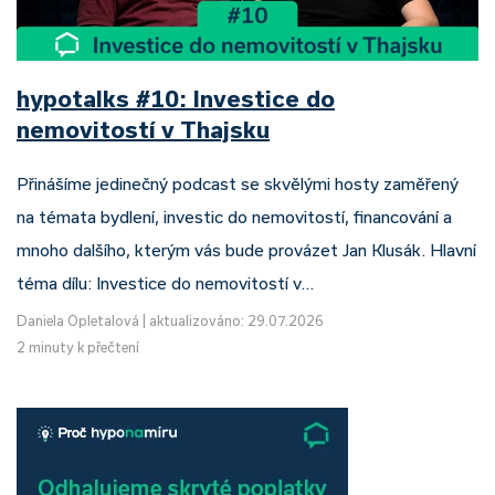
hypotalks #10: Investice do
nemovitostí v Thajsku
Přinášíme jedinečný podcast se skvělými hosty zaměřený
na témata bydlení, investic do nemovitostí, financování a
mnoho dalšího, kterým vás bude provázet Jan Klusák. Hlavní
téma dílu: Investice do nemovitostí v…
Daniela Opletalová
|
aktualizováno: 29.07.2026
2 minuty k přečtení