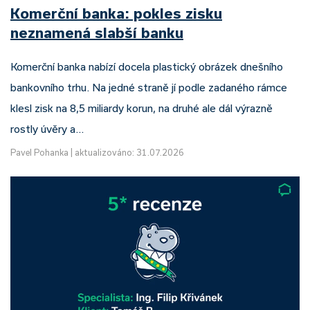
Komerční banka: pokles zisku
neznamená slabší banku
Komerční banka nabízí docela plastický obrázek dnešního
bankovního trhu. Na jedné straně jí podle zadaného rámce
klesl zisk na 8,5 miliardy korun, na druhé ale dál výrazně
rostly úvěry a…
Pavel Pohanka
|
aktualizováno: 31.07.2026