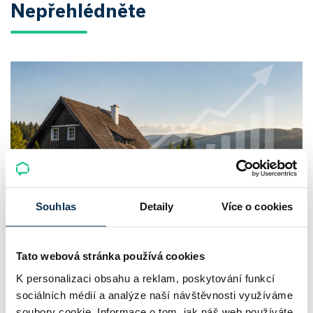
Nepřehlédněte
Souhlas
Detaily
Více o cookies
Chaty a chalupy v ČR zdražují, nabídka
klesá a trh zrychluje
Tato webová stránka používá cookies
K personalizaci obsahu a reklam, poskytování funkcí
Český trh rekreačních nemovitostí letos ukazuje nečekanou
sociálních médií a analýze naší návštěvnosti využíváme
odolnost. Chaty a chalupy podle čerstvých dat za poslední
soubory cookie. Informace o tom, jak náš web používáte,