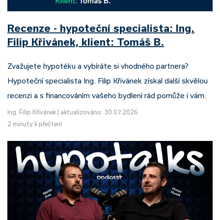
Recenze - hypoteční specialista: Ing.
Filip Křivánek, klient: Tomáš B.
Zvažujete hypotéku a vybíráte si vhodného partnera?
Hypoteční specialista Ing. Filip Křivánek získal další skvělou
recenzi a s financováním vašeho bydlení rád pomůže i vám.
Ing. Filip Křivánek
|
aktualizováno: 30.07.2026
2 minuty k přečtení