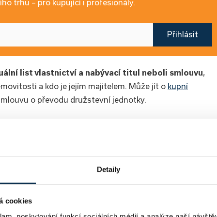
ho trhu – pro kupující i profesionály.
Přihlásit
í list vlastnictví a nabývací titul neboli smlouvu
,
ovitosti a kdo je jejím majitelem. Může jít o
kupní
smlouvu o převodu družstevní jednotky.
propojit prodávající s kupujícími
? Díky unikátnímu nástroji,
ost za nižší cenu.
Detaily
o vlastního bytu
á cookies
klam, poskytování funkcí sociálních médií a analýze naší návšt