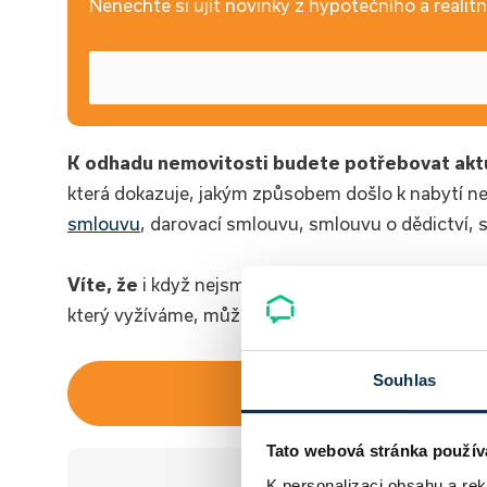
Nenechte si ujít novinky z hypotečního a realitní
K odhadu nemovitosti budete potřebovat aktuáln
která dokazuje, jakým způsobem došlo k nabytí nem
smlouvu
, darovací smlouvu, smlouvu o dědictví, 
Víte, že
i když nejsme realitka, přesto dokážeme
který vyžíváme, můžete dokonce nakoupit nemovit
Souhlas
Hurá d
Tato webová stránka použív
K personalizaci obsahu a re