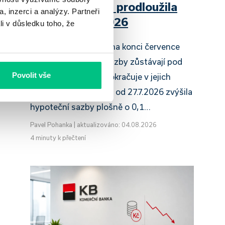
Raiffeisenbank prodloužila
, inzerci a analýzy. Partneři
slevu do 6.9.2026
li v důsledku toho, že
Český hypoteční trh na konci července
2026 potvrzuje, že sazby zůstávají pod
Povolit vše
tlakem a část bank pokračuje v jejich
růstu. UniCredit Bank od 27.7.2026 zvýšila
hypoteční sazby plošně o 0,1…
Pavel Pohanka
|
aktualizováno: 04.08.2026
4 minuty k přečtení