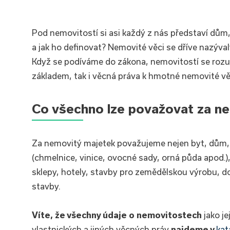
Pod nemovitostí si asi každý z nás představí dům,
a jak ho definovat? Nemovité věci se dříve nazýval
Když se podíváme do zákona, nemovitostí se rozu
základem, tak i věcná práva k hmotné nemovité věc
Co všechno lze považovat za ne
Za nemovitý majetek považujeme nejen byt, dům,
(chmelnice, vinice, ovocné sady, orná půda apod.)
sklepy, hotely, stavby pro zemědělskou výrobu, do
stavby.
Víte, že všechny údaje o nemovitostech
jako je
vlastnických a jiných věcných práv
najdeme v
kat