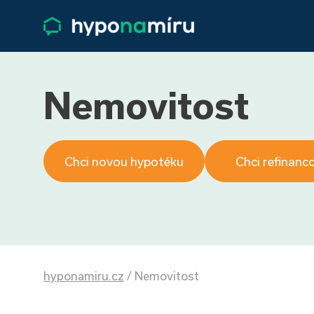
Nemovitost
Chci novou hypotéku
Chci refinanc
hyponamiru.cz
/
Nemovitost