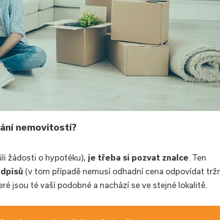
vání nemovitostí?
li žádosti o hypotéku),
je třeba si pozvat znalce
. Ten
edpisů
(v tom případě nemusí odhadní cena odpovídat tržn
teré jsou té vaší podobné a nachází se ve stejné lokalitě.