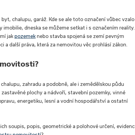
 byt, chalupu, garáž. Kde se ale toto označení vůbec vzalo
y imobilie, dneska se můžeme setkat i s označením reality.
mí jak
pozemek
nebo stavba spojená se zemí pevným
i a další práva, která za nemovitou věc prohlásí zákon.
movitosti?
 chalupu, zahradu a podobně, ale i zemědělskou půdu
, zastavěné plochy a nádvoří, stavební pozemky, vinné
pravu, energetiku, lesní a vodní hospodářství a ostatní
jich soupis, popis, geometrické a polohové určení, evidenc
astru nemovitostí
?