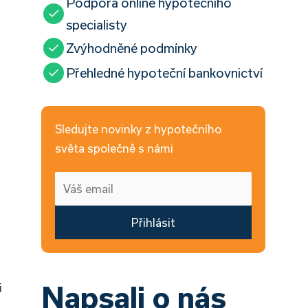
Podpora online hypotečního
specialisty
Zvýhodněné podmínky
Přehledné hypoteční bankovnictví
Sledujte novinky z hypotečního
světa společně s námi
Přihlásit
Napsali o nás
i