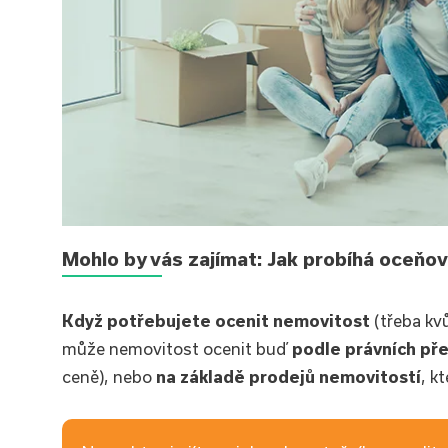
Mohlo by vás zajímat: Jak probíhá oceňo
Když potřebujete ocenit nemovitost
(třeba kvů
může nemovitost ocenit buď
podle právních př
ceně), nebo
na základě prodejů nemovitostí
, k