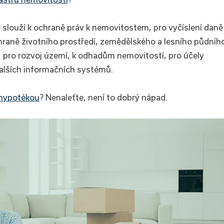
é slouží k ochraně práv k nemovitostem, pro vyčíslení daně
hraně životního prostředí, zemědělského a lesního půdníh
 pro rozvoj území, k odhadům nemovitostí, pro účely
dalších informačních systémů.
hypotékou
? Nenaleťte, není to dobrý nápad.