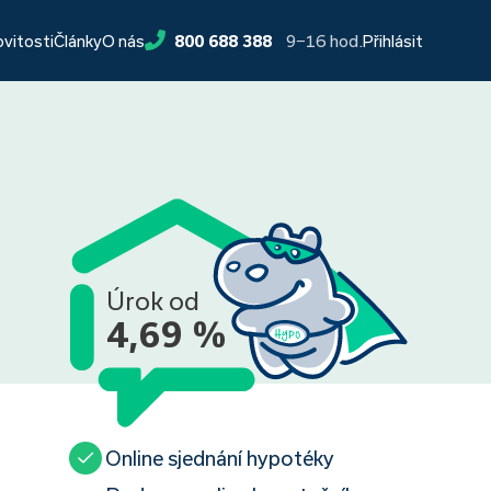
9−16 hod.
ovitosti
Články
O nás
800 688 388
Přihlásit
Úrok od
4,69 %
Online sjednání hypotéky