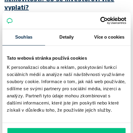
vyplatí?
Srovnávat nájemné s příjmy z krátkodobého pronájmu
nestačí. O skutečném výnosu z pronájmu rozhodují provozní
Souhlas
Detaily
Více o cookies
náklady, čas potřebný ke správě nemovitosti i daně.
Roman Müller
|
aktualizováno: 10.08.2026
5 minut k přečtení
Tato webová stránka používá cookies
K personalizaci obsahu a reklam, poskytování funkcí
sociálních médií a analýze naší návštěvnosti využíváme
soubory cookie. Informace o tom, jak náš web používáte,
sdílíme se svými partnery pro sociální média, inzerci a
analýzy. Partneři tyto údaje mohou zkombinovat s
dalšími informacemi, které jste jim poskytli nebo které
získali v důsledku toho, že používáte jejich služby.