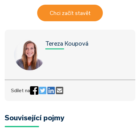
Chci začít stavět
Tereza Koupová
Sdílet na
Související pojmy