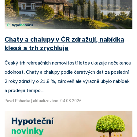
Chaty a chalupy v ČR zdražují, nabídka
klesá a trh zrychluje
Český trh rekreačních nemovitostí letos ukazuje nečekanou
odolnost. Chaty a chalupy podle čerstvých dat za poslední
2 roky zdražily o 21,8 %, zároveň ale výrazně ubylo nabídek
a prodejní tempo…
Pavel Pohanka
|
aktualizováno: 04.08.2026