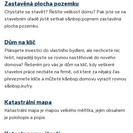
Zastavěná plocha pozemku
Chystáte se stavět? Řešíte velikost domu? Pak jste se na
stavebním úřadě jistě setkali s&nbsp;pojmem zastavěná
plocha pozemku.
Dům na klíč
Plánujete investici do vlastního bydlení, ale nechcete nic
řešit, nejraději byste se rovnou nastěhovali do nového
domova? Řešením pro vás je dům na klíč, kdy veškeré
stavební práce necháte na firmě, od které za nějaký čas
převezmete klíče a můžete k&nbsp;domovu vyrazit rovnou
s&nbsp;kufry.
Katastrální mapa
Katastrální mapa je mapou velkého měřítka, jejím obsahem
je polohopis a popis.