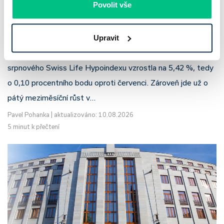
Povolit vše
Srpnový Hypoindex 2026: hypotéky
zdražují už pátý měsíc v řadě
Upravit
Průměrná nabídková sazba hypoték v Česku podle
srpnového Swiss Life Hypoindexu vzrostla na 5,42 %, tedy
o 0,10 procentního bodu oproti červenci. Zároveň jde už o
pátý meziměsíční růst v…
Pavel Pohanka
|
aktualizováno: 10.08.2026
5 minut k přečtení