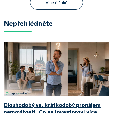
Více článků
Nepřehlédněte
Dlouhodobý vs. krátkodobý pronájem
nemovitosti. Co se investorovi více