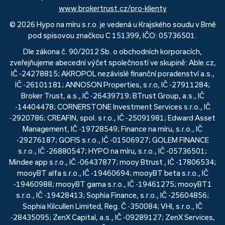
www.brokertrust.cz/pro-klienty
© 2026 Hypo na míru s.r.o. je vedená u Krajského soudu v Brně
pod spisovou značkou C 151399, IČO: 05736501.
Dle zákona č. 90/2012 Sb. o obchodních korporacích,
zveřejňujeme abecední výčet společností ve skupině: Able.cz,
IČ -24278815; AKROPOL nezávislé finanční poradenství a.s.,
IČ -26101181; ANNOSON Properties, s.r.o, IČ -27911284;
Broker Trust, a.s., IČ -26439719; BTrust Group, a.s., IČ
-14404478; CORNERSTONE Investment Services s.r.o., IČ
-2920786; CREAFIN, spol. s r.o., IČ -25091981; Edward Asset
Management, IČ -19728549; Finance na míru, s.r.o., IČ
-29276187; GOFIS s.r.o., IČ -01506927; GOLEM FINANCE
s.r.o., IČ -26880547; HYPO na míru, s.r.o., IČ -05736501;
Mindee app s.r.o., IČ -06437877; mooy Btrust , IČ -17806534;
mooyBT alfa s.r.o., IČ -19460694; mooyBT beta s.r.o., IČ
-19460988; mooyBT gama s.r.o., IČ -19461275; mooyBT1
s.r.o., IČ -19428413; Sophia Finance, s.r.o., IČ -25604856;
Sophia Kilcullen Limited, Reg. Č -350084; VHI, s.r.o., IČ
-28435095; ZenX Capital, a.s., IČ -09289127; ZenX Services,