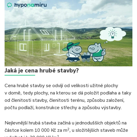
Jaká je cena hrubé stavby?
Cena hrubé stavby se odvíjí od velikosti užitné plochy
v domě, tedy plochy, na kterou se dá položit podlaha a taky
od členitosti stavby, členitosti terénu, způsobu založení,
počtu podlaží, konstrukce střechy a způsobu výstavby.
Nejlevnější hrubá stavba začíná u jednodušších objektů na
2
částce kolem 10 000 Kč za m
, u složitějších staveb může
2