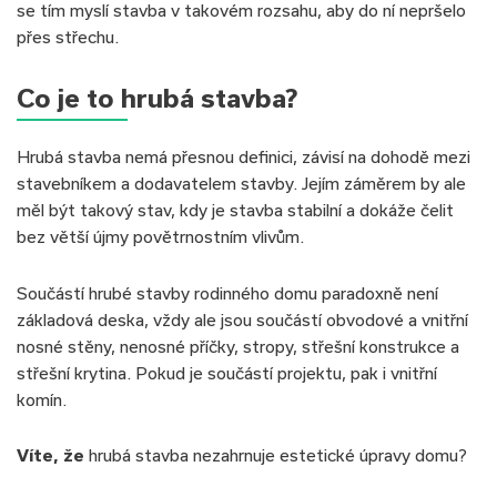
se tím myslí stavba v takovém rozsahu, aby do ní nepršelo
přes střechu.
Co je to hrubá stavba?
Hrubá stavba nemá přesnou definici, závisí na dohodě mezi
stavebníkem a dodavatelem stavby. Jejím záměrem by ale
měl být takový stav, kdy je stavba stabilní a dokáže čelit
bez větší újmy povětrnostním vlivům.
Součástí hrubé stavby rodinného domu paradoxně není
základová deska, vždy ale jsou součástí obvodové a vnitřní
nosné stěny, nenosné příčky, stropy, střešní konstrukce a
střešní krytina. Pokud je součástí projektu, pak i vnitřní
komín.
Víte, že
hrubá stavba nezahrnuje estetické úpravy domu?