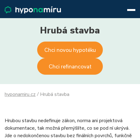
Hypotéky
Životní pojištění
Pojištění nemovitosti
Hrubá stavba
Články
O nás
Chci novou hypotéku
800 688 388
9−16 hod.
Přihlásit
Chci refinancovat
hyponamiru.cz
/
Hrubá stavba
Hrubou stavbu nedefinuje zákon, norma ani projektová
dokumentace, tak možná přemýšlíte, co se pod ní ukrývá.
Jde o nedokončenou stavbu bez finálních povrchů, funkčně