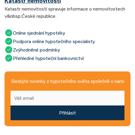
Katastr nemovitostí
Katastr nemovitostí spravuje informace o nemovitostech
v&nbsp;České republice.
Online sjednání hypotéky
Podpora online hypotečního specialisty
Zvýhodněné podmínky
Přehledné hypoteční bankovnictví
Sledujte novinky z hypotečního světa společně s námi
Přihlásit