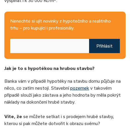
vyšplhat i k 30 000 Kč/m
.
Nenechte si ujít novinky z hypotečního a realitního
trhu – pro kupující i profesionály.
Přihlásit
Jak je to s hypotékou na hrubou stavbu?
Banka vám v případě hypotéky na stavbu domu půjčuje na
něco, co zatím nestojí. Stavební
pozemek
v takovém
případě slouží jako zástava a jeho hodnota by měla pokrýt
náklady na dokončení hrubé stavby.
Víte, že
se můžete setkat i s prodejem hrubé stavby,
kterou si pak můžete dotvořit k obrazu svému?