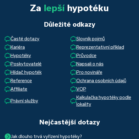
Za
lepší
hypotéku
Důležité odkazy
Časté dotazy
Slovník pojmů
Kariéra
Reprezentativní příklad
Hypotéky
Průvodce
Poskytovatelé
Napsali o nás
Hlídač hypoték
Pro novináře
Reference
Ochrana osobních údajů
Affiliate
VOP
Kalkulačka hypotéky podle
Právní služby
lokality
Nejčastější dotazy
Jak dlouho trvá vyřízení hypotéky?