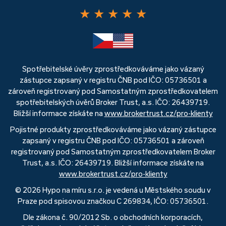
★
★
★
★
★
Spotřebitelské úvěry zprostředkováváme jako vázaný
zástupce zapsaný v registru ČNB pod IČO: 05736501 a
zároveň registrovaný pod Samostatným zprostředkovatelem
spotřebitelských úvěrů Broker Trust, a.s. IČO: 26439719.
Bližší informace získáte na
www.brokertrust.cz/pro-klienty
Pojistné produkty zprostředkováváme jako vázaný zástupce
zapsaný v registru ČNB pod IČO: 05736501 a zároveň
registrovaný pod Samostatným zprostředkovatelem Broker
Trust, a.s. IČO: 26439719. Bližší informace získáte na
www.brokertrust.cz/pro-klienty
© 2026 Hypo na míru s.r.o. je vedená u Městského soudu v
Praze pod spisovou značkou C 269834, IČO: 05736501.
Dle zákona č. 90/2012 Sb. o obchodních korporacích,