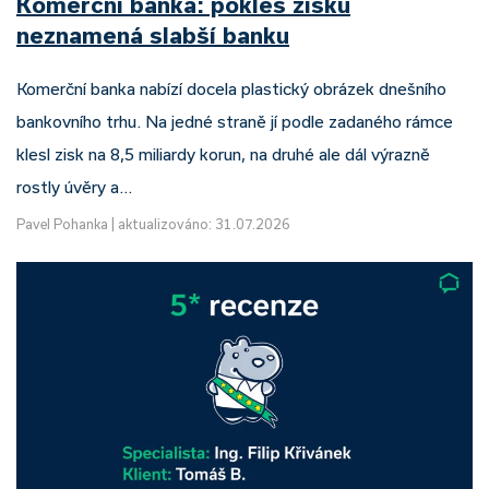
Komerční banka: pokles zisku
neznamená slabší banku
Komerční banka nabízí docela plastický obrázek dnešního
bankovního trhu. Na jedné straně jí podle zadaného rámce
klesl zisk na 8,5 miliardy korun, na druhé ale dál výrazně
rostly úvěry a…
Pavel Pohanka
|
aktualizováno: 31.07.2026