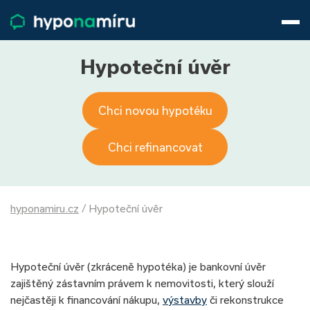
Hypotéky
Životní pojištění
Pojištění nemovitosti
Hypoteční úvěr
Články
O nás
Chci novou hypotéku
800 688 388
9−16 hod.
Přihlásit
Chci refinancovat
hyponamiru.cz
/
Hypoteční úvěr
Hypoteční úvěr (zkráceně hypotéka) je bankovní úvěr
zajištěný zástavním právem k nemovitosti, který slouží
nejčastěji k financování nákupu,
výstavby
či rekonstrukce