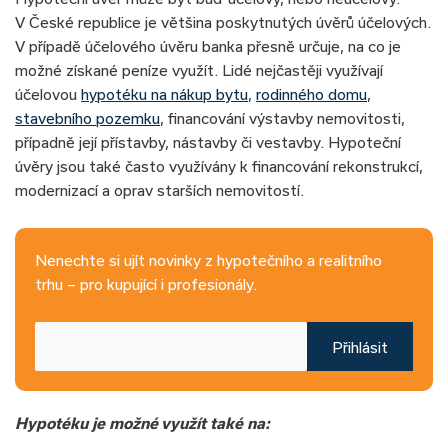
V České republice je většina poskytnutých úvěrů účelových.
V případě účelového úvěru banka přesně určuje, na co je
možné získané peníze využít. Lidé nejčastěji využívají
účelovou
hypotéku na nákup bytu
,
rodinného domu
,
stavebního pozemku
, financování výstavby nemovitosti,
případně její přístavby, nástavby či vestavby. Hypoteční
úvěry jsou také často využívány k financování rekonstrukcí,
modernizací a oprav starších nemovitostí.
Nenechte si ujít novinky z hypotečního a realitního
trhu – pro kupující i profesionály.
Přihlásit
Hypotéku je možné využít také na: