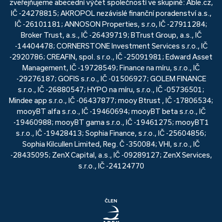
zveřejňujeme abecední výčet společností ve skupině: Able.cz,
IČ -24278815; AKROPOL nezávislé finanční poradenství a.s.,
IČ -26101181; ANNOSON Properties, s.r.o, IČ -27911284;
Broker Trust, a.s., IČ -26439719; BTrust Group, a.s., IČ
-14404478; CORNERSTONE Investment Services s.r.o., IČ
-2920786; CREAFIN, spol. s r.o., IČ -25091981; Edward Asset
Management, IČ -19728549; Finance na míru, s.r.o., IČ
-29276187; GOFIS s.r.o., IČ -01506927; GOLEM FINANCE
s.r.o., IČ -26880547; HYPO na míru, s.r.o., IČ -05736501;
Mindee app s.r.o., IČ -06437877; mooy Btrust , IČ -17806534;
mooyBT alfa s.r.o., IČ -19460694; mooyBT beta s.r.o., IČ
-19460988; mooyBT gama s.r.o., IČ -19461275; mooyBT1
s.r.o., IČ -19428413; Sophia Finance, s.r.o., IČ -25604856;
Sophia Kilcullen Limited, Reg. Č -350084; VHI, s.r.o., IČ
-28435095; ZenX Capital, a.s., IČ -09289127; ZenX Services,
s.r.o., IČ -24124770