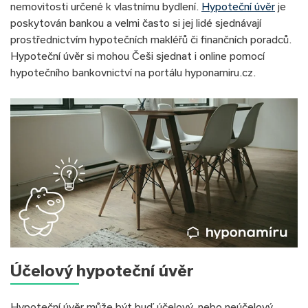
nemovitosti určené k vlastnímu bydlení.
Hypoteční úvěr
je
poskytován bankou a velmi často si jej lidé sjednávají
prostřednictvím hypotečních makléřů či finančních poradců.
Hypoteční úvěr si mohou Češi sjednat i online pomocí
hypotečního bankovnictví na portálu hyponamiru.cz.
Účelový hypoteční úvěr
Hypoteční úvěr může být buď účelový, nebo neúčelový.