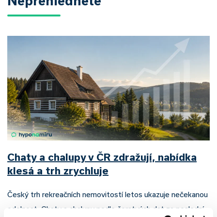
Nepřehlédněte
Chaty a chalupy v ČR zdražují, nabídka
klesá a trh zrychluje
Český trh rekreačních nemovitostí letos ukazuje nečekanou
odolnost. Chaty a chalupy podle čerstvých dat za poslední