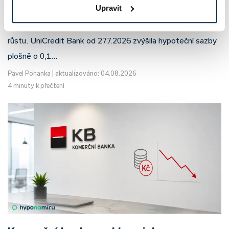
Upravit
Český hypoteční trh na konci července 2026 potvrzuje, že
sazby zůstávají pod tlakem a část bank pokračuje v jejich
růstu. UniCredit Bank od 27.7.2026 zvýšila hypoteční sazby
plošně o 0,1…
Pavel Pohanka
|
aktualizováno: 04.08.2026
4 minuty k přečtení