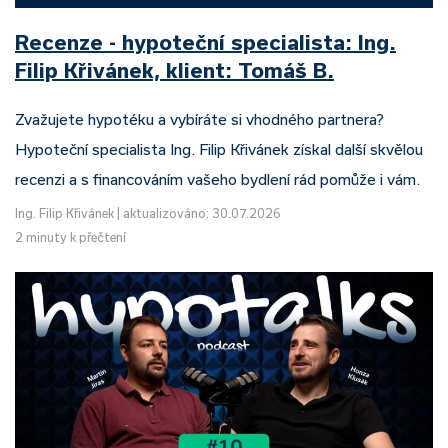
Recenze - hypoteční specialista: Ing.
Filip Křivánek, klient: Tomáš B.
Zvažujete hypotéku a vybíráte si vhodného partnera?
Hypoteční specialista Ing. Filip Křivánek získal další skvělou
recenzi a s financováním vašeho bydlení rád pomůže i vám.
Ing. Filip Křivánek
|
aktualizováno: 30.07.2026
2 minuty k přečtení