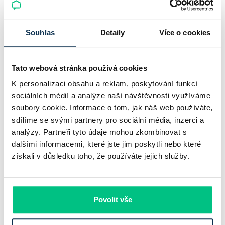
2 roky zdražily o 21,8 %, zároveň ale výrazně ubylo nabídek
a prodejní tempo…
Souhlas
Detaily
Více o cookies
Pavel Pohanka
|
aktualizováno: 04.08.2026
Tato webová stránka používá cookies
K personalizaci obsahu a reklam, poskytování funkcí
sociálních médií a analýze naší návštěvnosti využíváme
soubory cookie. Informace o tom, jak náš web používáte,
sdílíme se svými partnery pro sociální média, inzerci a
analýzy. Partneři tyto údaje mohou zkombinovat s
dalšími informacemi, které jste jim poskytli nebo které
získali v důsledku toho, že používáte jejich služby.
UniCredit Bank od 27.7.2026 zdražuje
hypotéky, zatímco Raiffeisenbank
Povolit vše
prodloužila slevu do 6.9.2026