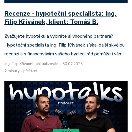
Recenze - hypoteční specialista: Ing.
Filip Křivánek, klient: Tomáš B.
Zvažujete hypotéku a vybíráte si vhodného partnera?
Hypoteční specialista Ing. Filip Křivánek získal další skvělou
recenzi a s financováním vašeho bydlení rád pomůže i vám.
Ing. Filip Křivánek
|
aktualizováno: 30.07.2026
2 minuty k přečtení