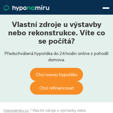
Hypotéky
Životní pojištění
Pojištění nemovitosti
Vlastní zdroje u výstavby
Články
nebo rekonstrukce. Víte co
O nás
se počítá?
800 688 388
9−16 hod.
Předschválená hypotéka do 24 hodin online z pohodlí
Přihlásit
domova.
Chci novou hypotéku
Chci refinancovat
hyponamiru.cz
/
Vlastní zdroje u výstavby nebo