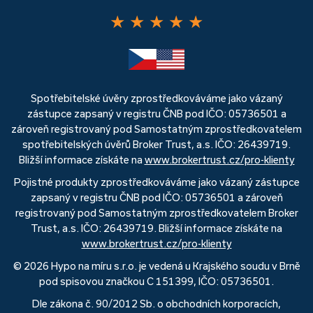
★
★
★
★
★
Spotřebitelské úvěry zprostředkováváme jako vázaný
zástupce zapsaný v registru ČNB pod IČO: 05736501 a
zároveň registrovaný pod Samostatným zprostředkovatelem
spotřebitelských úvěrů Broker Trust, a.s. IČO: 26439719.
Bližší informace získáte na
www.brokertrust.cz/pro-klienty
Pojistné produkty zprostředkováváme jako vázaný zástupce
zapsaný v registru ČNB pod IČO: 05736501 a zároveň
registrovaný pod Samostatným zprostředkovatelem Broker
Trust, a.s. IČO: 26439719. Bližší informace získáte na
www.brokertrust.cz/pro-klienty
© 2026 Hypo na míru s.r.o. je vedená u Krajského soudu v Brně
pod spisovou značkou C 151399, IČO: 05736501.
Dle zákona č. 90/2012 Sb. o obchodních korporacích,