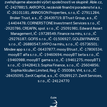
zveřejňujeme abecední výčet společností ve skupině: Able.cz,
IČ -24278815; AKROPOL nezávislé finanční poradenství a.s.,
IČ -26101181; ANNOSON Properties, s.r.o, IČ -27911284;
Broker Trust, a.s., IČ -26439719; BTrust Group, a.s., IČ
-14404478; CORNERSTONE Investment Services s.r.o., IČ
-2920786; CREAFIN, spol. s r.o., IČ -25091981; Edward Asset
Management, IČ -19728549; Finance na míru, s.r.o., IČ
-29276187; GOFIS s.r.o., IČ -01506927; GOLEM FINANCE
s.r.o., IČ -26880547; HYPO na míru, s.r.o., IČ -05736501;
Mindee app s.r.o., IČ -06437877; mooy Btrust , IČ -17806534;
mooyBT alfa s.r.o., IČ -19460694; mooyBT beta s.r.o., IČ
-19460988; mooyBT gama s.r.o., IČ -19461275; mooyBT1
s.r.o., IČ -19428413; Sophia Finance, s.r.o., IČ -25604856;
Sophia Kilcullen Limited, Reg. Č -350084; VHI, s.r.o., IČ
-28435095; ZenX Capital, a.s., IČ -09289127; ZenX Services,
s.r.o., IČ -24124770