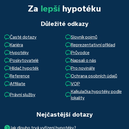
Za
lepší
hypotéku
Důležité odkazy
Časté dotazy
Slovník pojmů
Kariéra
Reprezentativní příklad
Hypotéky
Průvodce
Poskytovatelé
Napsali o nás
Hlídač hypoték
Pro novináře
Reference
Ochrana osobních údajů
Affiliate
VOP
Kalkulačka hypotéky podle
Právní služby
lokality
Nejčastější dotazy
Jak dlouho trvá vyřízení hypotéky?