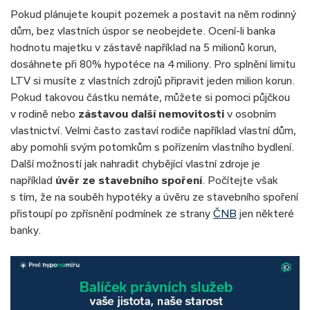
Pokud plánujete koupit pozemek a postavit na něm rodinný
dům, bez vlastních úspor se neobejdete. Ocení-li banka
hodnotu majetku v zástavě například na 5 milionů korun,
dosáhnete při 80% hypotéce na 4 miliony. Pro splnění limitu
LTV si musíte z vlastních zdrojů připravit jeden milion korun.
Pokud takovou částku nemáte, můžete si pomoci půjčkou
v rodině nebo
zástavou další nemovitosti
v osobním
vlastnictví. Velmi často zastaví rodiče například vlastní dům,
aby pomohli svým potomkům s pořízením vlastního bydlení.
Další možností jak nahradit chybějící vlastní zdroje je
například
úvěr ze stavebního spoření
. Počítejte však
s tím, že na souběh hypotéky a úvěru ze stavebního spoření
přistoupí po zpřísnění podmínek ze strany
ČNB
jen některé
banky.