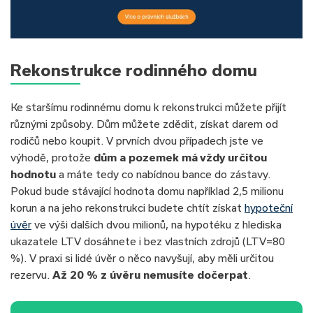
Rekonstrukce rodinného domu
Ke staršímu rodinnému domu k rekonstrukci můžete přijít
různými způsoby. Dům můžete zdědit, získat darem od
rodičů nebo koupit. V prvních dvou případech jste ve
výhodě, protože
dům a pozemek má vždy určitou
hodnotu
a máte tedy co nabídnou bance do zástavy.
Pokud bude stávající hodnota domu například 2,5 milionu
korun a na jeho rekonstrukci budete chtít získat
hypoteční
úvěr
ve výši dalších dvou milionů, na hypotéku z hlediska
ukazatele LTV dosáhnete i bez vlastních zdrojů (LTV=80
%). V praxi si lidé úvěr o něco navyšují, aby měli určitou
rezervu.
Až 20 % z úvěru nemusíte dočerpat
.