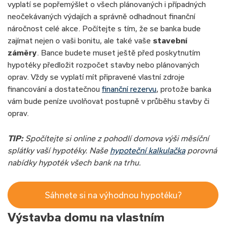
vyplatí se popřemýšlet o všech plánovaných i případných
neočekávaných výdajích a správně odhadnout finanční
náročnost celé akce. Počítejte s tím, že se banka bude
zajímat nejen o vaši bonitu, ale také vaše
stavební
záměry
. Bance budete muset ještě před poskytnutím
hypotéky předložit rozpočet stavby nebo plánovaných
oprav. Vždy se vyplatí mít připravené vlastní zdroje
financování a dostatečnou
finanční rezervu
, protože banka
vám bude peníze uvolňovat postupně v průběhu stavby či
oprav.
TIP:
Spočítejte si online z pohodlí domova výši měsíční
splátky vaší hypotéky. Naše
hypoteční kalkulačka
porovná
nabídky hypoték všech bank na trhu.
Sáhnete si na výhodnou hypotéku?
Výstavba domu na vlastním