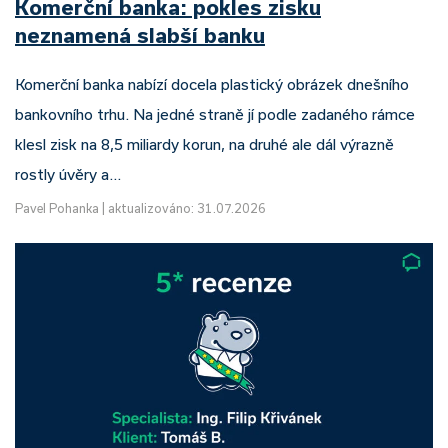
Komerční banka: pokles zisku
neznamená slabší banku
Komerční banka nabízí docela plastický obrázek dnešního
bankovního trhu. Na jedné straně jí podle zadaného rámce
klesl zisk na 8,5 miliardy korun, na druhé ale dál výrazně
rostly úvěry a…
Pavel Pohanka
|
aktualizováno: 31.07.2026