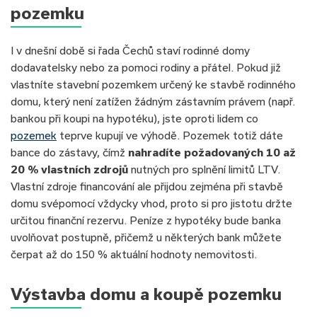
pozemku
I v dnešní době si řada Čechů staví rodinné domy
dodavatelsky nebo za pomoci rodiny a přátel. Pokud již
vlastníte stavební pozemkem určený ke stavbě rodinného
domu, který není zatížen žádným zástavním právem (např.
bankou při koupi na hypotéku), jste oproti lidem co
pozemek
teprve kupují ve výhodě. Pozemek totiž dáte
bance do zástavy, čímž
nahradíte požadovaných 10 až
20 % vlastních zdrojů
nutných pro splnění limitů LTV.
Vlastní zdroje financování ale přijdou zejména při stavbě
domu svépomocí vždycky vhod, proto si pro jistotu držte
určitou finanční rezervu. Peníze z hypotéky bude banka
uvolňovat postupně, přičemž u některých bank můžete
čerpat až do 150 % aktuální hodnoty nemovitosti.
Výstavba domu a koupě pozemku